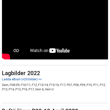
Lagbilder 2022
Ladda album (+20 bilder) >>
Dam, F08/09, F10/11, F12, F13/14, F15/16, F17, P07, P08, P09, P10, P11, P12,
P13, P14, P15, P16, P17, Herr A, Herr U