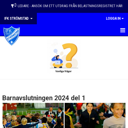
LEDARE - ANSÖK OM ETT UTDRAG FRÅN BELASTNINGSREGISTRET HÄR
IFK STRÖMSTAD
LOGGA IN
HEM
VÅRA LAG
NYHETER
KALENDER
MATCHER
Barnavslutningen 2024 del 1
EVENEMANG & ÅRSHJUL
OM FÖRENINGEN