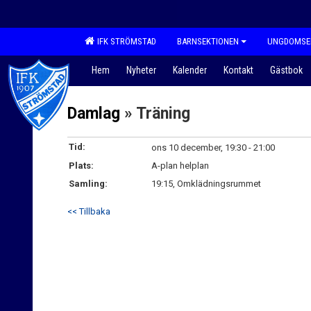
IFK STRÖMSTAD
BARNSEKTIONEN
UNGDOMSE
Hem
Nyheter
Kalender
Kontakt
Gästbok
Damlag
» Träning
Tid:
ons 10 december, 19:30 - 21:00
Plats:
A-plan helplan
Samling:
19:15, Omklädningsrummet
<< Tillbaka