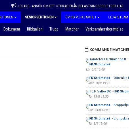
LEDARE - ANSÖK OM ETT UTDRAG FRÅN BELASTNINGSREGISTRET HÄR
KTIONEN
SENIORSEKTIONEN
ÖVRIG VERKSAMHET
LEDARETEAM
Dokument
Bildgalleri
Trupp
Matcher
Verksamhetsberättelse
KOMMANDE MATCHE
Frändefors IF/Brålanda IF -
IFK Strömstad
Lör 8/8 16:00
IFK Strömstad
- Ödsmåls I
Mån 10/8 19:15
H.E.F. Valbo BK -
IFK Strö
Tor 13/8 19:30
IFK Strömstad
- Kroppefjäl
Sön 23/8 13:00
IFK Strömstad
- Ljungskil
Tor 3/9 19:00