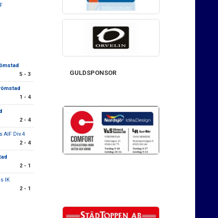
F
römstad
GULDSPONSOR
5 - 3
trömstad
1 - 4
ad
2 - 4
 AIF Div.4
2 - 4
tad
2 - 1
s IK
2 - 1