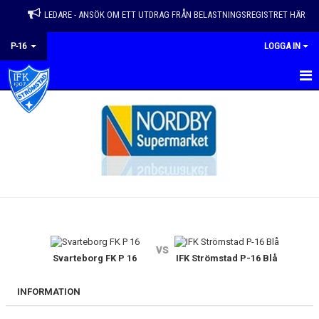
LEDARE - ANSÖK OM ETT UTDRAG FRÅN BELASTNINGSREGISTRET HÄR
P-16
LOGGA IN
HEM
NYHETER
KALENDER
KONTAKT
GÄSTBOK
vs
DOKUMENT
Svarteborg FK P 16
IFK Strömstad P-16 Blå
BILDGALLERI
INFORMATION
TRUPP