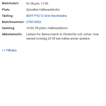
Matchstart:
lör 06 juni, 11:00
Plats:
Sjövallen Hällevadsholm
MATCHER
Tävling:
BDFF P10-12 Grön Nordvästra
VERKSAMHETSBERÄTTELSE
Matchnummer:
270313022
Samling:
10:30, På plats i Hällevadshom
Aktivitetsinfo:
Ledare för denna match är Christofer och Johan. Svar
senast torsdag 23:59 sen kallas annan spelare.
<< Tillbaka