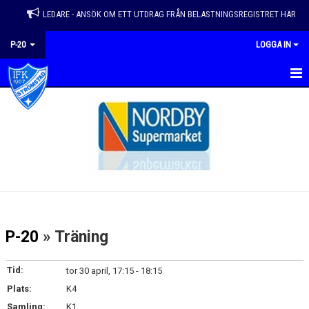
LEDARE - ANSÖK OM ETT UTDRAG FRÅN BELASTNINGSREGISTRET HÄR
P-20
LOGGA IN
HEM
NYHETER
KALENDER
MATCHER
TRUPPEN
P-20
» Träning
BILDGALLERI
Tid:
tor 30 april, 17:15 - 18:15
DOKUMENT
Plats:
K4
Samling:
K1
KONTAKT