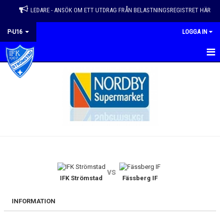
LEDARE - ANSÖK OM ETT UTDRAG FRÅN BELASTNINGSREGISTRET HÄR
P-U16
LOGGA IN
HEM
NYHETER
KALENDER
MATCHER
TRUPPEN
vs
BILDGALLERI
IFK Strömstad
Fässberg IF
DOKUMENT
INFORMATION
KONTAKT