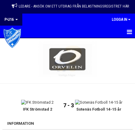
LEDARE - ANSÖK OM ETT UTDRAG FRÅN BELASTNINGSREGISTRET HÄR
P-U16
LOGGA IN
HEM
NYHETER
KALENDER
MATCHER
TRUPPEN
7 - 3
BILDGALLERI
IFK Strömstad 2
Sotenäs Fotboll 14-15 år
DOKUMENT
INFORMATION
KONTAKT