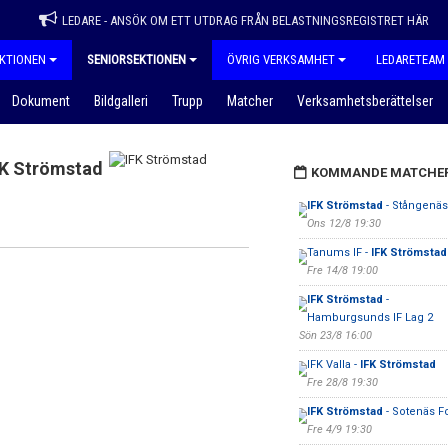
LEDARE - ANSÖK OM ETT UTDRAG FRÅN BELASTNINGSREGISTRET HÄR
KTIONEN
SENIORSEKTIONEN
ÖVRIG VERKSAMHET
LEDARETEAM
Dokument
Bildgalleri
Trupp
Matcher
Verksamhetsberättelser
FK Strömstad
KOMMANDE MATCHE
IFK Strömstad
- Stångenäs
Ons 12/8 19:30
Tanums IF -
IFK Strömstad
Fre 14/8 19:00
IFK Strömstad
-
Hamburgsunds IF Lag 2
Sön 23/8 16:00
IFK Valla -
IFK Strömstad
Fre 28/8 19:30
IFK Strömstad
- Sotenäs Fo
Fre 4/9 19:30