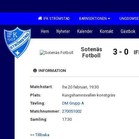
IFK STRÖMSTAD
BARNSEKTIONEN
UNGDOMSE
Hem
Nyheter
Kalender
Kontakt
Gästbok
Sotenäs
3 - 0
I
Fotboll
INFORMATION
Matchstart:
fre 20 februari, 19:30
Plats:
Kungshamnsvallen konstgräs
Tävling:
DM Grupp A
Matchnummer:
270051002
Samling:
17:30
<< Tillbaka