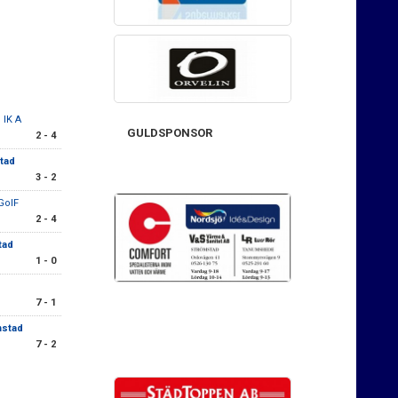
e IK A
GULDSPONSOR
2 - 4
tad
3 - 2
GoIF
2 - 4
tad
1 - 0
7 - 1
mstad
7 - 2