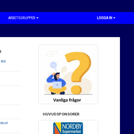
ARBETSGRUPPER
LOGGA IN
R
 AIS
HUVUDSPONSORER
tboll