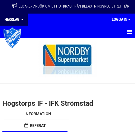
LEDARE - ANSÖK OM ETT UTDRAG FRÅN BELASTNINGSREGISTRET HÄR
HERRLAG
LOGGA IN
HEM
NYHETER
KALENDER
KONTAKT
GÄSTBOK
Hogstorps IF - IFK Strömstad
DOKUMENT
INFORMATION
BILDGALLERI
REFERAT
TRUPP