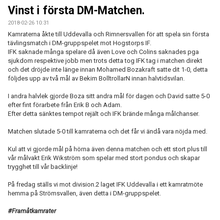
Vinst i första DM-Matchen.
MATCHER
2018-02-26 10:31
Kamraterna åkte till Uddevalla och Rimnersvallen för att spela sin första
VERKSAMHETSBERÄTTELSER
tävlingsmatch i DM-gruppspelet mot Hogstorps IF.
IFK saknade många spelare då även Love och Colins saknades pga
sjukdom respektive jobb men trots detta tog IFK tag i matchen direkt
och det dröjde inte länge innan Mohamed Bozakraft satte dit 1-0, detta
följdes upp av två mål av Bekim BolltrollarN innan halvtidsvilan.
I andra halvlek gjorde Boza sitt andra mål för dagen och David satte 5-0
efter fint förarbete från Erik B och Adam.
Efter detta sänktes tempot rejält och IFK brände många målchanser.
Matchen slutade 5-0 till kamraterna och det får vi ändå vara nöjda med.
Kul att vi gjorde mål på hörna även denna matchen och ett stort plus till
vår målvakt Erik Wikström som spelar med stort pondus och skapar
trygghet till vår backlinje!
På fredag ställs vi mot division.2 laget IFK Uddevalla i ett kamratmöte
hemma på Strömsvallen, även detta i DM-gruppspelet.
#Framåtkamrater