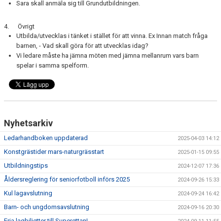
Sara skall anmäla sig till Grundutbildningen.
4. Övrigt
Utbilda/utvecklas i tänket i stället för att vinna. Ex Innan match fråga
barnen, - Vad skall göra för att utvecklas idag?
Vi ledare måste ha jämna möten med jämna mellanrum vars barn
spelar i samma spelform.
Nyhetsarkiv
Ledarhandboken uppdaterad
2025-04-03 14:12
Konstgrästider mars-naturgrässtart
2025-01-15 09:55
Utbildningstips
2024-12-07 17:36
Åldersreglering för seniorfotboll införs 2025
2024-09-26 15:33
Kul lagavslutning
2024-09-24 16:42
Barn- och ungdomsavslutning
2024-09-16 20:30
Fria lagbiljetter till Superettan!