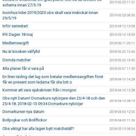
2019-05-23 11:51
schema innan 27/5-19
Inomhus tider 2019/2020 obs skall vara inskickat innan
2019-05-23 08:35
29/5/19
Inför seriestart
2019-04-15 13:08
IFK Dagen 18 maj
2019-03-15 18:39
Medlemsavgift
2018-06-11 09:11
Nu är kiosken välfylld
2018-05-25 10:45
Dömda matcher
2018-05-25 10:45
Alla planer får vi vara på
2018-05-07 11:39
En liten tävling det lag som betalar medlemsavgiften först
2018-04-10 14:28
får en present som ledarna får dra lott o
Kommer att vara sjukskriven från i morgon
2018-04-10 13:38
Obs nytt Datum! Domarkurs nybörjare den 23/4-18 och den
2018-04-10 08:19
25/4-18. 2018-02-13 09:34 Domarkurs nybörjar
Domarkurser nya datum
2018-04-04 12:55
Bollpojkar och Bollflickor
2018-04-03 11:26
Obs viktigt har alla lagen bytt matchställ?
2018-03-19 08:04