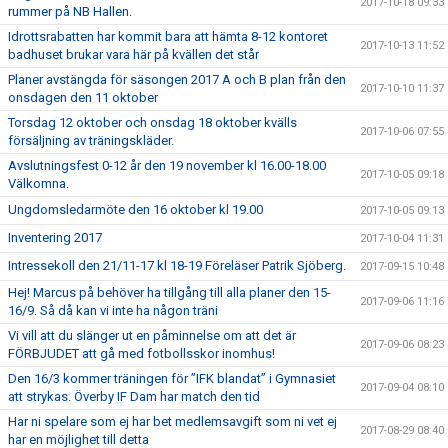
2017-10-18 09:33
rummer på NB Hallen.
Idrottsrabatten har kommit bara att hämta 8-12 kontoret
2017-10-13 11:52
badhuset brukar vara här på kvällen det står
Planer avstängda för säsongen 2017 A och B plan från den
2017-10-10 11:37
onsdagen den 11 oktober
Torsdag 12 oktober och onsdag 18 oktober kvälls
2017-10-06 07:55
försäljning av träningskläder.
Avslutningsfest 0-12 år den 19 november kl 16.00-18.00
2017-10-05 09:18
Välkomna.
Ungdomsledarmöte den 16 oktober kl 19.00
2017-10-05 09:13
Inventering 2017
2017-10-04 11:31
Intressekoll den 21/11-17 kl 18-19 Föreläser Patrik Sjöberg.
2017-09-15 10:48
Hej! Marcus på behöver ha tillgång till alla planer den 15-
2017-09-06 11:16
16/9. Så då kan vi inte ha någon träni
Vi vill att du slänger ut en påminnelse om att det är
2017-09-06 08:23
FÖRBJUDET att gå med fotbollsskor inomhus!
Den 16/3 kommer träningen för ”IFK blandat” i Gymnasiet
2017-09-04 08:10
att strykas. Överby IF Dam har match den tid
Har ni spelare som ej har bet medlemsavgift som ni vet ej
2017-08-29 08:40
har en möjlighet till detta