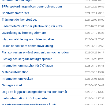
2024-03-01 13:28
BFFs spelordningsmöten barn- och ungdom
2024-02-22 10:59
Spelformsmöte 9v9
2024-02-11 23:19
Träningstider konstgräset
2024-02-09 18:00
Ledarmöte 22 oktober, planbokning vår 2024
2023-10-23 22:04
Utvärdering av föreningsdomare
2023-07-10 16:23
Intyg om etablering inom föreningslivet
2023-06-27 07:06
Beach soccer som sommaravslutning?
2023-06-16 22:56
Planytor resten av vårsäsongen barn- och ungdom
2023-05-29 16:17
Fler lag och sargade naturgräsplaner
2023-05-20 12:28
Information om matcher för 7v7-lagen
2023-05-19 15:46
Materialinformation
2023-05-15 15:37
Information om veckan
2023-05-08 12:23
Naturgräs start
2023-04-30 06:49
Dags att lägga in träningstiderna maj och framåt
2023-04-15 13:30
Ledarinformation inför Ligastarten
2023-04-14 17:38
Vi förlänger projektanställningen på Erik