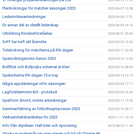
2023-04-13 17:35
Planbokningar för matcher säsongen 2023
2023-04-07 10:38
Ledarmötesanteckningar
2023-04-04 17:31
En annan del av ideellt ledarskap
2023-04-03 14:16
Utbildning Rörelseförståelse
2023-04-01 20:46
SvFF har haft sitt årsmöte
2023-03-25 15:33
Tidsbokning för matcherna på IFK-dagen
2023-03-17 20:20
Spelordningsmöte Senior 2023
2023-03-16 12:43
Bollflick och Bollpojks schemat är klart
2023-03-16 08:49
Spelschema IFK-dagen 13:e maj
2023-03-14 15:19
Några uppdateringar inför säsongen
2023-03-09 17:17
Lagföräldermöte 8/3 - protokoll
2023-03-09 16:34
Spelform 5mot5, mötes anteckningar
2023-02-17 13:35
Sammanfattning av fotbollssymposium 2023
2023-02-16 09:17
Verksamhetsberättelse för 2022
2022-11-11 10:13
Info från styrelsen: Hall tider och sponsring
2019-08-22 11:30
Skicka in önskemål om gräs planer och tid så Christer ett