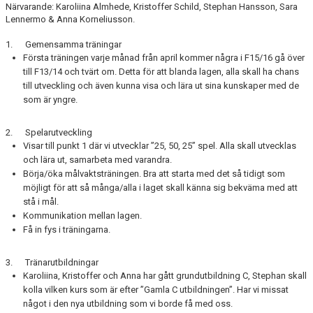
UNGA LEDARE
Närvarande: Karoliina Almhede, Kristoffer Schild, Stephan Hansson, Sara
Lennermo & Anna Korneliusson.
1. Gemensamma träningar
Första träningen varje månad från april kommer några i F15/16 gå över
till F13/14 och tvärt om. Detta för att blanda lagen, alla skall ha chans
till utveckling och även kunna visa och lära ut sina kunskaper med de
som är yngre.
2. Spelarutveckling
Visar till punkt 1 där vi utvecklar ”25, 50, 25” spel. Alla skall utvecklas
och lära ut, samarbeta med varandra.
Börja/öka målvaktsträningen. Bra att starta med det så tidigt som
möjligt för att så många/alla i laget skall känna sig bekväma med att
stå i mål.
Kommunikation mellan lagen.
Få in fys i träningarna.
3. Tränarutbildningar
Karoliina, Kristoffer och Anna har gått grundutbildning C, Stephan skall
kolla vilken kurs som är efter ”Gamla C utbildningen”. Har vi missat
något i den nya utbildning som vi borde få med oss.