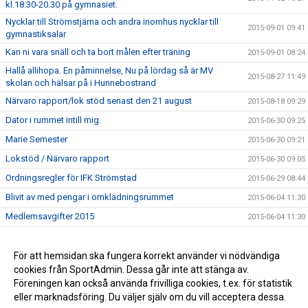
kl.18.30-20.30 på gymnasiet.
Nycklar till Strömstjärna och andra inomhus nycklar till
2015-09-01 09:41
gymnastiksalar
Kan ni vara snäll och ta bort målen efter träning
2015-09-01 08:24
Hallå allihopa. En påminnelse, Nu på lördag så är MV
2015-08-27 11:49
skolan och hälsar på i Hunnebostrand
Närvaro rapport/lok stöd senast den 21 august
2015-08-18 09:29
Dator i rummet intill mig.
2015-06-30 09:25
Marie Semester
2015-06-30 09:21
Lokstöd / Närvaro rapport
2015-06-30 09:05
Ordningsregler för IFK Strömstad
2015-06-29 08:44
Blivit av med pengar i omklädningsrummet
2015-06-04 11:30
Medlemsavgifter 2015
2015-06-04 11:30
Vi måste vara noga med att låsa dörrarna till kansliet.
2015-06-03 09:06
Inhyrda lag den 30 maj
För att hemsidan ska fungera korrekt använder vi nödvändiga
2015-05-27 09:29
cookies från SportAdmin. Dessa går inte att stänga av.
Fotboll 2000 - 26:de maj
2015-05-26 10:00
Föreningen kan också använda frivilliga cookies, t.ex. för statistik
eller marknadsföring. Du väljer själv om du vill acceptera dessa.