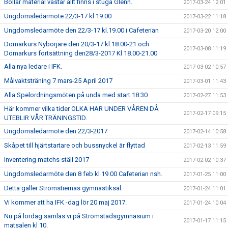
Bollar material västar allt finns i stuga Glenn.
2017-03-24 12:01
Ungdomsledarmöte 22/3-17 kl 19.00
2017-03-22 11:18
Ungdomsledarmöte den 22/3-17 kl.19.00 i Cafeterian
2017-03-20 12:00
Domarkurs Nybörjare den 20/3-17 kl.18.00-21 och
2017-03-08 11:19
Domarkurs fortsättning den28/3-2017 Kl 18.00-21.00
Alla nya ledare i IFK.
2017-03-02 10:57
Målvaktsträning 7 mars-25 April 2017
2017-03-01 11:43
Alla Spelordningsmöten på unda med start 18:30
2017-02-27 11:53
Här kommer vilka tider OLKA HAR UNDER VÅREN DÅ
2017-02-17 09:15
UTEBLIR VÅR TRÄNINGSTID.
Ungdomsledarmöte den 22/3-2017
2017-02-14 10:58
Skåpet till hjärtstartare och bussnyckel är flyttad
2017-02-13 11:59
Inventering matchs ställ 2017
2017-02-02 10:37
Ungdomsledarmöte den 8 feb kl 19.00 Cafeterian nsh.
2017-01-25 11:00
Detta gäller Strömstiernas gymnastiksal.
2017-01-24 11:01
Vi kommer att ha IFK -dag lör 20 maj 2017.
2017-01-24 10:04
Nu på lördag samlas vi på Strömstadsgymnasium i
2017-01-17 11:15
matsalen kl 10.