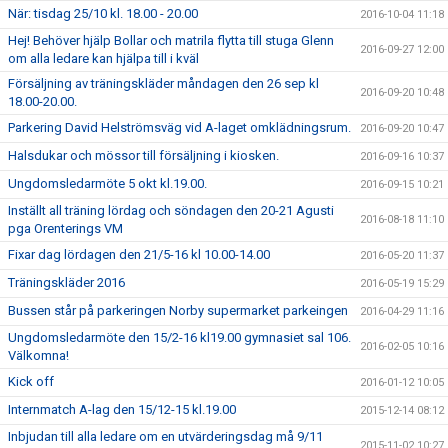
När: tisdag 25/10 kl. 18.00 - 20.00
2016-10-04 11:18
Hej! Behöver hjälp Bollar och matrila flytta till stuga Glenn
2016-09-27 12:00
om alla ledare kan hjälpa till i kväl
Försäljning av träningskläder måndagen den 26 sep kl
2016-09-20 10:48
18.00-20.00.
Parkering David Helströmsväg vid A-laget omklädningsrum.
2016-09-20 10:47
Halsdukar och mössor till försäljning i kiosken.
2016-09-16 10:37
Ungdomsledarmöte 5 okt kl.19.00.
2016-09-15 10:21
Inställt all träning lördag och söndagen den 20-21 Agusti
2016-08-18 11:10
pga Orenterings VM
Fixar dag lördagen den 21/5-16 kl 10.00-14.00
2016-05-20 11:37
Träningskläder 2016
2016-05-19 15:29
Bussen står på parkeringen Norby supermarket parkeingen
2016-04-29 11:16
Ungdomsledarmöte den 15/2-16 kl19.00 gymnasiet sal 106.
2016-02-05 10:16
Välkomna!
Kick off
2016-01-12 10:05
Internmatch A-lag den 15/12-15 kl.19.00
2015-12-14 08:12
Inbjudan till alla ledare om en utvärderingsdag må 9/11
2015-11-02 10:27