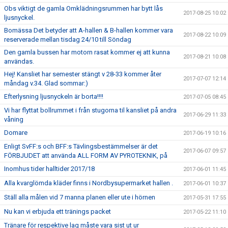
Obs viktigt de gamla Omklädningsrummen har bytt lås
2017-08-25 10:02
ljusnyckel.
Bomässa Det betyder att A-hallen & B-hallen kommer vara
2017-08-22 10:09
reserverade mellan tisdag 24/10 till Söndag
Den gamla bussen har motorn rasat kommer ej att kunna
2017-08-21 10:08
användas.
Hej! Kansliet har semester stängt v 28-33 kommer åter
2017-07-07 12:14
måndag v.34. Glad sommar:)
Efterlysning ljusnyckeln är borta!!!!
2017-07-05 08:45
Vi har flyttat bollrummet i från stugorna til kansliet på andra
2017-06-29 11:33
våning
Domare
2017-06-19 10:16
Enligt SvFF:s och BFF:s Tävlingsbestämmelser är det
2017-06-07 09:57
FÖRBJUDET att använda ALL FORM AV PYROTEKNIK, på
Inomhus tider halltider 2017/18
2017-06-01 11:45
Alla kvarglömda kläder finns i Nordbysupermarket hallen .
2017-06-01 10:37
Ställ alla målen vid 7 manna planen eller ute i hörnen
2017-05-31 17:55
Nu kan vi erbjuda ett tränings packet
2017-05-22 11:10
Tränare för respektive lag måste vara sist ut ur