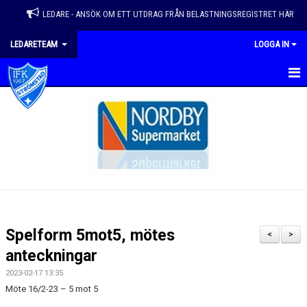
LEDARE - ANSÖK OM ETT UTDRAG FRÅN BELASTNINGSREGISTRET HÄR
LEDARETEAM
LOGGA IN
HEM
LEDARTEAMET
LEDARHANDBOK
NYHETER
KALENDER
Spelform 5mot5, mötes
<
>
DOKUMENT
anteckningar
2023-02-17 13:35
SVFF - UTBILDNINGAR
Möte 16/2-23 – 5 mot 5