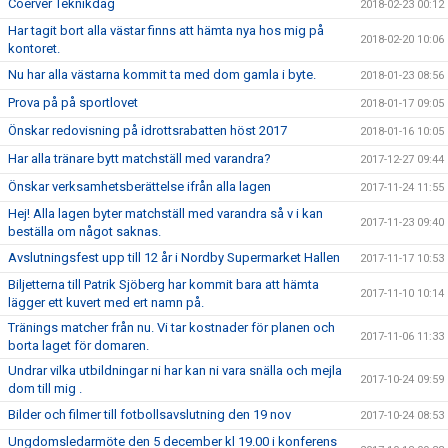
Coerver Teknikdag
2018-02-23 00:12
Har tagit bort alla västar finns att hämta nya hos mig på
2018-02-20 10:06
kontoret.
Nu har alla västarna kommit ta med dom gamla i byte.
2018-01-23 08:56
Prova på på sportlovet
2018-01-17 09:05
Önskar redovisning på idrottsrabatten höst 2017
2018-01-16 10:05
Har alla tränare bytt matchställ med varandra?
2017-12-27 09:44
Önskar verksamhetsberättelse ifrån alla lagen
2017-11-24 11:55
Hej! Alla lagen byter matchställ med varandra så v i kan
2017-11-23 09:40
beställa om något saknas.
Avslutningsfest upp till 12 år i Nordby Supermarket Hallen
2017-11-17 10:53
Biljetterna till Patrik Sjöberg har kommit bara att hämta
2017-11-10 10:14
lägger ett kuvert med ert namn på.
Tränings matcher från nu. Vi tar kostnader för planen och
2017-11-06 11:33
borta laget för domaren.
Undrar vilka utbildningar ni har kan ni vara snälla och mejla
2017-10-24 09:59
dom till mig .
Bilder och filmer till fotbollsavslutning den 19 nov
2017-10-24 08:53
Ungdomsledarmöte den 5 december kl 19.00 i konferens