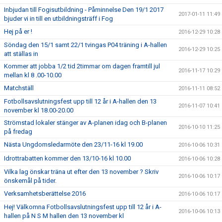
Inbjudan till Fogisutbildning - Påminnelse Den 19/1 2017
2017-01-11 11:49
bjuder vi in till en utbildningsträff i Fog
Hej på er !
2016-12-29 10:28
Söndag den 15/1 samt 22/1 tvingas P04 träning i A-hallen
2016-12-29 10:25
att ställas in
Kommer att jobba 1/2 tid 2timmar om dagen framtill jul
2016-11-17 10:29
mellan kl 8 .00-10.00
Matchställ
2016-11-11 08:52
Fotbollsavslutningsfest upp till 12 år i A-hallen den 13
2016-11-07 10:41
november kl 18.00-20.00
Strömstad lokaler stänger av A-planen idag och B-planen
2016-10-10 11:25
på fredag
Nästa Ungdomsledarmöte den 23/11-16 kl 19.00
2016-10-06 10:31
Idrottrabatten kommer den 13/10-16 kl 10.00
2016-10-06 10:28
Vilka lag önskar träna ut efter den 13 november ? Skriv
2016-10-06 10:17
önskemål på tider.
Verksamhetsberättelse 2016
2016-10-06 10:17
Hej! Välkomna Fotbollsavslutningsfest upp till 12 år i A-
2016-10-06 10:13
hallen på N S M hallen den 13 november kl