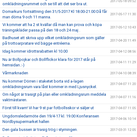
2017-05-18 09:52
omklädningsrummet och se till att det ser bra ut.
Domarkurs fortsättning den 31/5-2017 Kl 18.00-21.00 Då får
2017-05-17 11:30
man döma 9 och 11 manna.
Vi kommer att ha 2 st kvällar då man kan prova och köpa
2017-05-12 10:43
träningskläder passa på den 18 och 24 maj .
Badhuset att skriva upp vilket omklädningsrum som gäller
2017-04-20 11:49
på trottoarpratare vid bägge entréerna.
Idag kommer idrottsrabatten kl 10.00
2017-04-12 08:56
Nu är Bollpojkar och Bollflickor klara för 2017 står på
2017-04-11 11:29
hemsidan.:-)
Vårmarknaden
2017-04-10 08:39
Nu kommer Dörren i staketet borta vid a-lagen
2017-04-07 11:20
omklädningsrum vara låst kommer in med Ljusnyckel.
Om något är trasigt på plan eller omklädningsrum meddela
2017-04-07 11:16
vaktmästaren.
Först till kvarn! Vi har 9 st par fotbollsskor vi säljer ut
2017-04-07 11:05
Ungdomsledarmöte den 19/4-17 kl. 19.00 Konferansen
2017-04-06 10:14
Nordbysupermarket hallen
Den gala bussen är trasig trög i styrningen.
2017-03-31 12:05