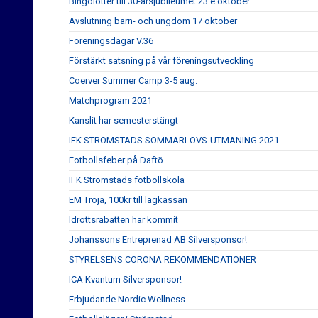
Bingolotter till 30-årsjubileumet 23:e oktober
Avslutning barn- och ungdom 17 oktober
Föreningsdagar V.36
Förstärkt satsning på vår föreningsutveckling
Coerver Summer Camp 3-5 aug.
Matchprogram 2021
Kanslit har semesterstängt
IFK STRÖMSTADS SOMMARLOVS-UTMANING 2021
Fotbollsfeber på Daftö
IFK Strömstads fotbollskola
EM Tröja, 100kr till lagkassan
Idrottsrabatten har kommit
Johanssons Entreprenad AB Silversponsor!
STYRELSENS CORONA REKOMMENDATIONER
ICA Kvantum Silversponsor!
Erbjudande Nordic Wellness