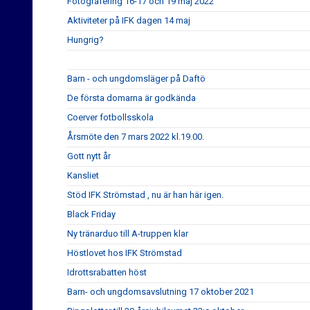
Fotografering 16-17 och 19 maj 2022
Aktiviteter på IFK dagen 14 maj
Hungrig?
Barn - och ungdomsläger på Daftö
De första domarna är godkända
Coerver fotbollsskola
Årsmöte den 7 mars 2022 kl.19.00.
Gott nytt år
Kansliet
Stöd IFK Strömstad , nu är han här igen.
Black Friday
Ny tränarduo till A-truppen klar
Höstlovet hos IFK Strömstad
Idrottsrabatten höst
Barn- och ungdomsavslutning 17 oktober 2021