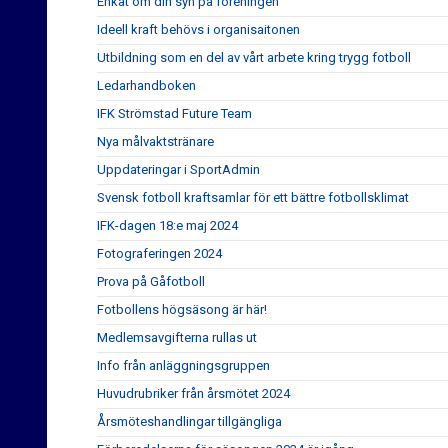
Enkät om din syn på föreningen
Ideell kraft behövs i organisaitonen
Utbildning som en del av vårt arbete kring trygg fotboll
Ledarhandboken
IFK Strömstad Future Team
Nya målvaktstränare
Uppdateringar i SportAdmin
Svensk fotboll kraftsamlar för ett bättre fotbollsklimat
IFK-dagen 18:e maj 2024
Fotograferingen 2024
Prova på Gåfotboll
Fotbollens högsäsong är här!
Medlemsavgifterna rullas ut
Info från anläggningsgruppen
Huvudrubriker från årsmötet 2024
Årsmöteshandlingar tillgängliga