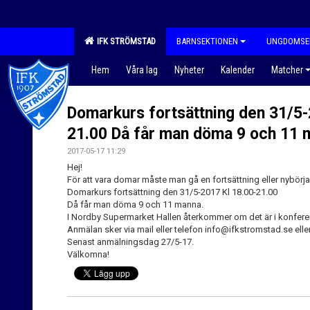
IFK STRÖMSTAD
BARNSEKTIONEN
UNGDOMSE
Hem
Våra lag
Nyheter
Kalender
Matcher
Domarkurs fortsättning den 31/5-
21.00 Då får man döma 9 och 11 
2017-05-17 11:29
Hej!
För att vara domar måste man gå en fortsättning eller nybörjar
Domarkurs fortsättning den 31/5-2017 Kl 18.00-21.00
Då får man döma 9 och 11 manna.
I Nordby Supermarket Hallen återkommer om det är i konfer
Anmälan sker via mail eller telefon info@ifkstromstad.se elle
Senast anmälningsdag 27/5-17.
Välkomna!