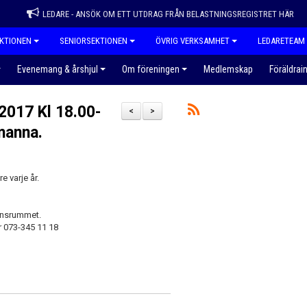
LEDARE - ANSÖK OM ETT UTDRAG FRÅN BELASTNINGSREGISTRET HÄR
KTIONEN
SENIORSEKTIONEN
ÖVRIG VERKSAMHET
LEDARETEAM
Evenemang & årshjul
Om föreningen
Medlemskap
Föräldrai
2017 Kl 18.00-
<
>
manna.
e varje år.
ensrummet.
r 073-345 11 18