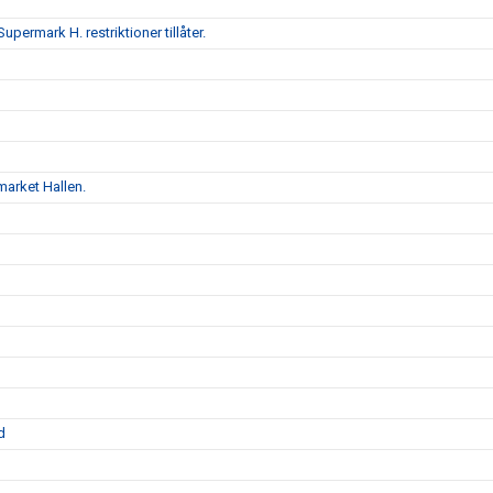
upermark H. restriktioner tillåter.
market Hallen.
d