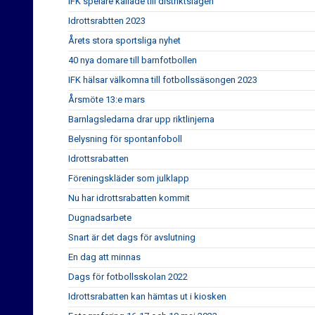
IFK spelare kallade till distriktslagen
Idrottsrabtten 2023
Årets stora sportsliga nyhet
40 nya domare till barnfotbollen
IFK hälsar välkomna till fotbollssäsongen 2023
Årsmöte 13:e mars
Barnlagsledarna drar upp riktlinjerna
Belysning för spontanfoboll
Idrottsrabatten
Föreningskläder som julklapp
Nu har idrottsrabatten kommit
Dugnadsarbete
Snart är det dags för avslutning
En dag att minnas
Dags för fotbollsskolan 2022
Idrottsrabatten kan hämtas ut i kiosken