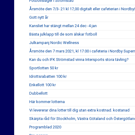
Fotbollsläger i Strömstad
Årsmöte den 7/3- 21 kl 17,00 digitalt eller cafeterian i NordbyS
Gott nytt år
Kansliet har stängt mellan 24 dec -4 jan
Bästa julklapp till de som älskar fotboll
Julkampanj Nordic Wellness
Årsmöte den 7 mars 2021, kl 17.00 i cafeteria i Nordby Super
Kan du och IFK Strömstad vinna Intersports stora tävling?
Sportlotten 50 kr
Idrottsrabatten 100 kr
Enkellott 100 kr
Dubbellott
Här kommer lotterna
Vi levererar dina lotter till dig utan extra kostnad. kostanad
Skärpta råd för Stockholm, Västra Götaland och Östergötlan
Programblad 2020