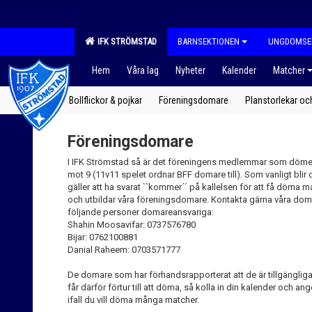
IFK STRÖMSTAD
BARNSEKTIONEN
UNGDOMSE
Hem
Våra lag
Nyheter
Kalender
Matcher
Bollflickor & pojkar
Föreningsdomare
Planstorlekar oc
Föreningsdomare
I IFK Strömstad så är det föreningens medlemmar som dömer 
mot 9 (11v11 spelet ordnar BFF domare till). Som vanligt bli
gäller att ha svarat ``kommer´´ på kallelsen för att få döma
och utbildar våra föreningsdomare. Kontakta gärna våra doma
följande personer domareansvariga:
Shahin Moosavifar: 0737576780
Bijar: 0762100881
Danial Raheem: 0703571777
De domare som har förhandsrapporterat att de är tillgänglig
får därför förtur till att döma, så kolla in din kalender och a
ifall du vill döma många matcher.