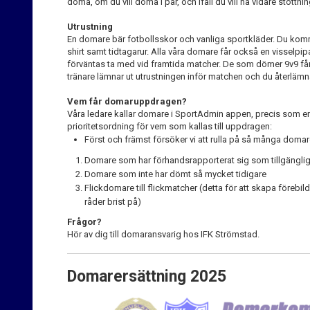
döma, om du vill döma i par, och ifall du vill ha vidare stöttn
Utrustning
En domare bär fotbollsskor och vanliga sportkläder. Du kom
shirt samt tidtagarur. Alla våra domare får också en visselp
förväntas ta med vid framtida matcher. De som dömer 9v9 får
tränare lämnar ut utrustningen inför matchen och du återlämn
Vem får domaruppdragen?
Våra ledare kallar domare i SportAdmin appen, precis som en v
prioritetsordning för vem som kallas till uppdragen:
Först och främst försöker vi att rulla på så många doma
Domare som har förhandsrapporterat sig som tillgängli
Domare som inte har dömt så mycket tidigare
Flickdomare till flickmatcher (detta för att skapa förebi
råder brist på)
Frågor?
Hör av dig till domaransvarig hos IFK Strömstad.
Domarersättning 2025