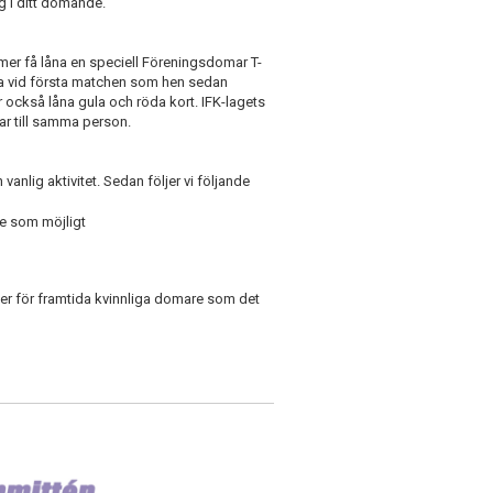
ing i ditt dömande.
mer få låna en speciell Föreningsdomar T-
ipa vid första matchen som hen sedan
 också låna gula och röda kort. IFK-lagets
ar till samma person.
anlig aktivitet. Sedan följer vi följande
re som möjligt
g
lder för framtida kvinnliga domare som det