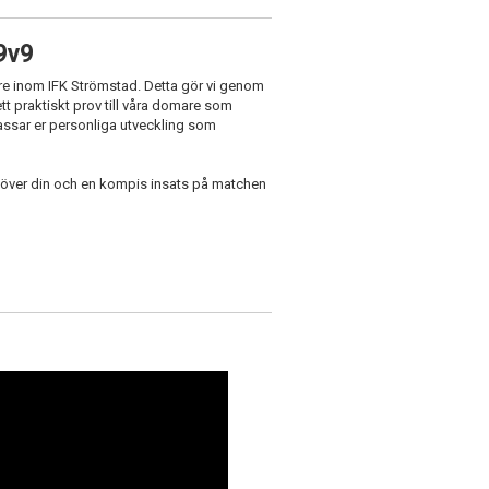
9v9
gare inom IFK Strömstad. Detta gör vi genom
a ett praktiskt prov till våra domare som
ssar er personliga utveckling som
era över din och en kompis insats på matchen