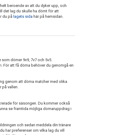
helt beroende av att du dyker upp, och
ll det lag du skulle ha dömt för att
ar du på
lagets sida
här på hemsidan.
de som dömer 9v9, 7v7 och 5v5.
gen. För att få döma behöver du genomgå en
ning genom att döma matcher med olika
 på vallen.
strerade för säsongen. Du kommer också
kunna se framtida möjliga domaruppdrag i
ildningen och sedan meddela din tränare
u har preferenser om vilka lag du vill