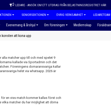
LEDARE - ANSÖK OM ETT UTDRAG FRÅN BELASTNINGSREGISTRET HÄR
KTIONEN
SENIORSEKTIONEN
ÖVRIG VERKSAMHET
LEDARETEAM
Evenemang & årshjul
Om föreningen
Medlemskap
Föräldrai
h konsten att kona upp
alla matcher upp till och med spelet 9
r domarna kallade via Sportadmin och det
 matchen. Föreningens domaransvariga kallar
ransvariga helst via whatsapp. 2026 är
a för en viss match kommer kallas först och
nge vilka matcher du har möjlighet att döma