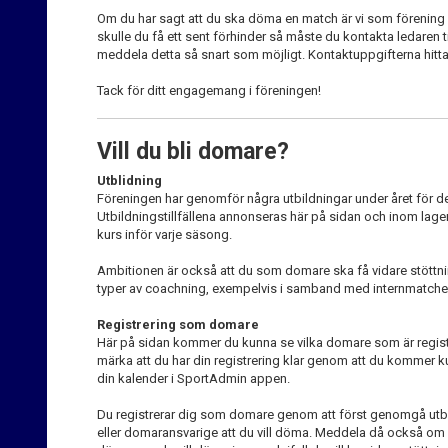
Om du har sagt att du ska döma en match är vi som förening 
skulle du få ett sent förhinder så måste du kontakta ledaren ti
meddela detta så snart som möjligt. Kontaktuppgifterna hitt
Tack för ditt engagemang i föreningen!
Vill du bli domare?
Utblidning
Föreningen har genomför några utbildningar under året för 
Utbildningstillfällena annonseras här på sidan och inom la
kurs inför varje säsong.
Ambitionen är också att du som domare ska få vidare stött
typer av coachning, exempelvis i samband med internmatcher
Registrering som domare
Här på sidan kommer du kunna se vilka domare som är regi
märka att du har din registrering klar genom att du kommer 
din kalender i SportAdmin appen.
Du registrerar dig som domare genom att först genomgå utb
eller domaransvarige att du vill döma. Meddela då också om d