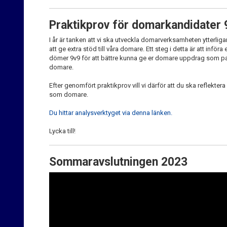
Praktikprov för domarkandidater 
I år är tanken att vi ska utveckla domarverksamheten ytterli
att ge extra stöd till våra domare. Ett steg i detta är att inför
dömer 9v9 för att bättre kunna ge er domare uppdrag som pa
domare.
Efter genomfört praktikprov vill vi därför att du ska reflekt
som domare.
Du hittar analysverktyget via denna länken.
Lycka till!
Sommaravslutningen 2023