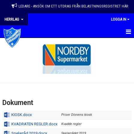
LEDARE - ANSÖK OM ETT UTDRAG FRÅN BELASTNINGSREGISTRET HÄR
HERRLAG
LOGGA IN
HEM
NYHETER
KALENDER
KONTAKT
GÄSTBOK
Dokument
DOKUMENT
KIOSK.docx
Priser Dövvens kiosk
BILDGALLERI
KVADRATEN REGLER.docx
Kvadde regler
Spelarråd 2019.docx
TRUPP
Spelarrådet 2019