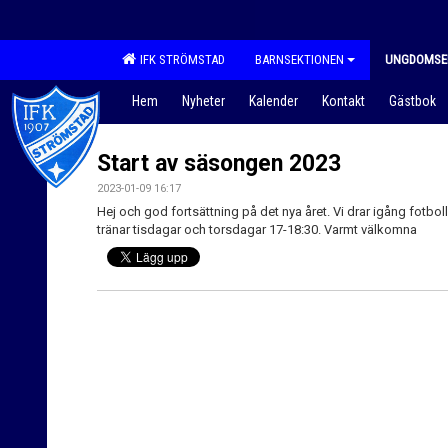
IFK STRÖMSTAD
BARNSEKTIONEN
UNGDOMSE
Hem
Nyheter
Kalender
Kontakt
Gästbok
Start av säsongen 2023
2023-01-09 16:17
Hej och god fortsättning på det nya året. Vi drar igång fotb
tränar tisdagar och torsdagar 17-18:30. Varmt välkomna