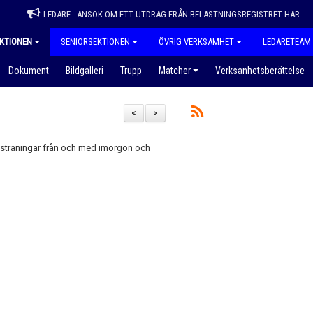
LEDARE - ANSÖK OM ETT UTDRAG FRÅN BELASTNINGSREGISTRET HÄR
KTIONEN
SENIORSEKTIONEN
ÖVRIG VERKSAMHET
LEDARETEAM
Dokument
Bildgalleri
Trupp
Matcher
Verksanhetsberättelse
<
>
ollsträningar från och med imorgon och