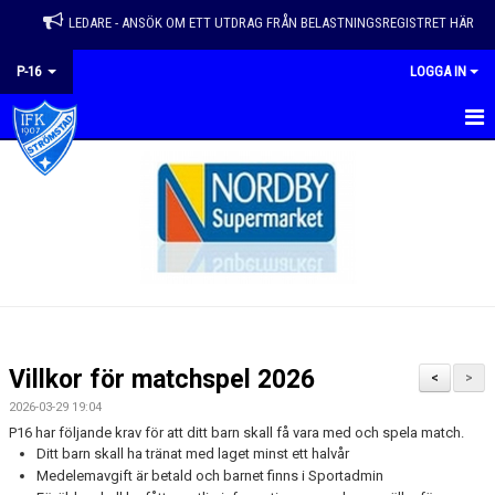
LEDARE - ANSÖK OM ETT UTDRAG FRÅN BELASTNINGSREGISTRET HÄR
P-16
LOGGA IN
HEM
NYHETER
KALENDER
KONTAKT
GÄSTBOK
Villkor för matchspel 2026
<
>
DOKUMENT
2026-03-29 19:04
P16 har följande krav för att ditt barn skall få vara med och spela match.
BILDGALLERI
Ditt barn skall ha tränat med laget minst ett halvår
Medelemavgift är betald och barnet finns i Sportadmin
TRUPP