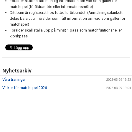
Förälder skall ha fått muntlig information om vad som gäller för
matchspel (föräldramöte eller informationsmöte)
MATCHER
Ditt barn är registrerat hos fotbollsförbundet. (Anmälningsblankett
delas bara ut till förälder som fått information om vad som gäller för
matchspel)
VERKSAMHETSBERÄTTELSE
Förälder skall ställa upp på
minst
1 pass som matchfuntionär eller
kioskpass
Nyhetsarkiv
Våra träningar
2026-03-29 19:23
Villkor för matchspel 2026
2026-03-29 19:04