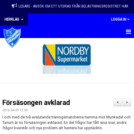
LEDARE - ANSÖK OM ETT UTDRAG FRÅN BELASTNINGSREGISTRET HÄR
HERRLAG
LOGGA IN
HEM
NYHETER
KALENDER
KONTAKT
GÄSTBOK
Försäsongen avklarad
<
>
DOKUMENT
2016-04-09 15:50
I och med de två avslutande träningsmatcherna hemma mot Munkedal och
BILDGALLERI
Tanum är nu försäsongen avklarad. En del frågor har fått sina svar, andra
frågor kvarstår och nya problem att hantera har upptäckts.
TRUPP