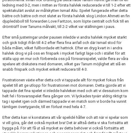
ledning med 0-2, men i mitten av första halvlek reducerade vi till 1-2 efter ett
spektakulärt avslut av målskytten Ismail Aliu. Spelet fungerade efter detta
bättre och bättre och mot slutet av första halvlek slog Liridon Ahmeti en fin
djupledsboll till forwarden Love Faritzon, som löpte centralt och fick till en
drömträff över Tanums målvakt, till 2-2 vilket var ställningen i paus.
Efter små justeringar under pausen inledde vi andra halvlek mycket starkt
och gick tidigt ifrån till 4-2 efter flera fina anfall och där Ismail stod för
båda målen, vilket fullbordade ett hattrick. Efter en dryg kvart in i andra
halvlek drog vi på oss en frispark i mycket farligt läge och i stället för att
ställa upp en mur och förbereda oss på försvarsspelet, valde flera av våra
spelare att diskutera med domaren, vilket gav Tanum möjlighet att slå en
snabb frispark och mycket enkelt reducera till 4-3.
Frustrationen växte efter detta och vi tappade allt för mycket fokus från
spelet till att ge utlopp för frustrationen mot domaren. Detta gjorde att vi
tappade det fina spelet vi inledde halvleken med och att vi dessutom kom
helt fel i försvarsspelet flera gånger om. Vi lyckades tyvärr aldrig riktigt ta
tag i spelet igen och därmed tappade vi en match som vi borde ha vunnit
tämligen övertygande, till en förlust med hela 4-7.
Efter detta kan vi konstatera att vår spelidé håller och att när vi spelar som
vi vill göra, går det också mycket bra! Det är alltså detta vi ska fortsätta att
bygga på. För att få ut så mycket av detta behöver vi också fortsätta att