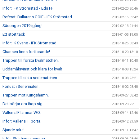
Inför: IFK Strömstad - Eds FF
2019-02-20 20:46
Referat: Bullarens GOIF - IFK Strömstad
2019-02-15 09:42
Säsongen 2019 igång!
2019-02-13 21:44
Ett stort tack
2019-01-05 19:05
Inför: IK Svane - IFK Strömstad
2018-10-25 08:43
Chansen finns fortfarande!
2018-10-20 13:10
Truppen till första kvalmatchen.
2018-10-11 10:45
Uddamålsvinst och klara för kval!
2018-10-08 15:24
Truppen till sista seriematchen.
2018-10-03 23:21
Förlust i Seriefinalen.
2018-10-02 08:48
Truppen mot Kungshamn.
2018-09-27 08:42
Det börjar dra ihop sig..
2018-09-23 22:11
Vallens IF lämnar WO.
2018-09-14 12:46
Inför: Vallens IF borta.
2018-09-12 21:59
Sjunde raka!
2018-09-11 11:47
Inför: Skärhamn hemma.
2018-09-06 08:46