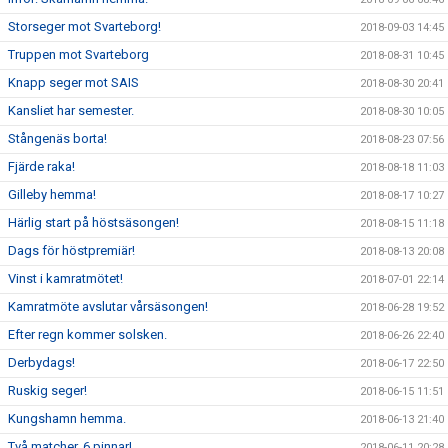
Storseger mot Svarteborg!
2018-09-03 14:45
Truppen mot Svarteborg
2018-08-31 10:45
Knapp seger mot SAIS
2018-08-30 20:41
Kansliet har semester.
2018-08-30 10:05
Stångenäs borta!
2018-08-23 07:56
Fjärde raka!
2018-08-18 11:03
Gilleby hemma!
2018-08-17 10:27
Härlig start på höstsäsongen!
2018-08-15 11:18
Dags för höstpremiär!
2018-08-13 20:08
Vinst i kamratmötet!
2018-07-01 22:14
Kamratmöte avslutar vårsäsongen!
2018-06-28 19:52
Efter regn kommer solsken.
2018-06-26 22:40
Derbydags!
2018-06-17 22:50
Ruskig seger!
2018-06-15 11:51
Kungshamn hemma.
2018-06-13 21:40
Två matcher, 6 pinnar!
2018-06-11 20:28