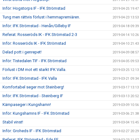
Inför: Hogstorps IF - IFK Strömstad
2019-04-25 19:47
Tung men rättvis förlust i hemmapremiären.
2019-04-23 13:53
Inför: IFK Strömstad - Henån/Gilleby IF
2019-04-18 09:39
Referat: Rosseröds IK - IFK Strömstad 2-3
2019-04-14 10:26
Inför: Rosseröds IK - IFK Strömstad
2019-04-10 21:43
Delad pott i genrepet!
2019-04-09 08:57
Inför: Tistedalen TIF - IFK Strömstad
2019-04-05 09:53
Förlust i DM mot ett starkt IFK Valla.
2019-03-25 12:13
Inför: IFK Strömstad - IFK Valla
2019-03-21 09:34
Komfortabel seger mot Steinberg!
2019-03-17 13:13
Inför: IFK Strömstad - Steinberg IF
2019-03-13 20:52
Kämpaseger i Kungshamn!
2019-03-09 10:56
Inför: Kungshamns IF - IFK Strömstad
2019-03-06 21:38
Stabil vinst!
2019-03-04 15:45
Inför: Groheds IF - IFK Strömstad
2019-02-27 20:29
Referat: IFK Strömstad - Eds FF
2019-02-23 11:57