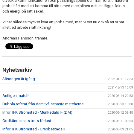
utveckla kommunikationen och passningsspelet och framförallt måste vi
jobba hårt med att komma till rätta med disciplinen och att lägga fokus
och energi på rätt saker.
Vi har således mycket kvar att jobba med, men vi vet nu också att vi har
inlett ett arbete i rätt riktning!
Andreas Hansson, tränare.
Nyhetsarkiv
Säsongen är igång
2022-01-11 12:33
2021-12-13 16:09
Äntligen match!
2020-06-14 20:53
Dubbla referat från dem två senaste matcherna!
2020-03-23 13:00
Inför: IFK Strömstad - Munkedals IF (DM)
2020-03-12 09:45
Godkänd insats trots förlust.
2020-03-11 09:54
Inför: IFK Strömstad - Grebbestads IF
2020-03-09 21:05