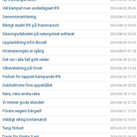
Väl kämpat men underlägset IFK
2016-08-20 20:45
Sensommarträning
2016-08-15 20:23
Riktigt starkt IFK på frammarsch
2016-08-13 18:52
Säsongsdebuten på naturgräset avklarat
2016-08-10 23:43
Uppladdning inför Bovall
2016-08-09 10:23
Höstsäsongen är igång
2016-08-07 01:18
Det var i alla fall gött väder
2016-06-28 21:22
Våravslutning på Orust
2016-06-28 13:54
Förlust för tappert kämpande IFK
2016-06-22 11:11
Dubbelmöte före uppehållet
2016-06-20 23:32
Nära, nära andra raka
2016-06-18 11:02
Vi minner goda stunder!
2016-06-16 21:53
Första segern bärgad!
2016-06-11 17:39
Väldigt viktig bortamatch
2016-06-10 10:01
Tung förlust
2016-05-31 23:02
Dags för första 3:an!
2016-05-31 09:44