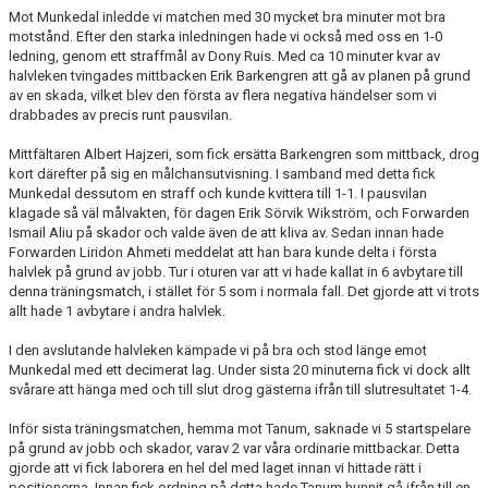
Mot Munkedal inledde vi matchen med 30 mycket bra minuter mot bra
motstånd. Efter den starka inledningen hade vi också med oss en 1-0
MATCHER
ledning, genom ett straffmål av Dony Ruis. Med ca 10 minuter kvar av
halvleken tvingades mittbacken Erik Barkengren att gå av planen på grund
VERKSAMHETSBERÄTTELSER
av en skada, vilket blev den första av flera negativa händelser som vi
drabbades av precis runt pausvilan.
Mittfältaren Albert Hajzeri, som fick ersätta Barkengren som mittback, drog
kort därefter på sig en målchansutvisning. I samband med detta fick
Munkedal dessutom en straff och kunde kvittera till 1-1. I pausvilan
klagade så väl målvakten, för dagen Erik Sörvik Wikström, och Forwarden
Ismail Aliu på skador och valde även de att kliva av. Sedan innan hade
Forwarden Liridon Ahmeti meddelat att han bara kunde delta i första
halvlek på grund av jobb. Tur i oturen var att vi hade kallat in 6 avbytare till
denna träningsmatch, i stället för 5 som i normala fall. Det gjorde att vi trots
allt hade 1 avbytare i andra halvlek.
I den avslutande halvleken kämpade vi på bra och stod länge emot
Munkedal med ett decimerat lag. Under sista 20 minuterna fick vi dock allt
svårare att hänga med och till slut drog gästerna ifrån till slutresultatet 1-4.
Inför sista träningsmatchen, hemma mot Tanum, saknade vi 5 startspelare
på grund av jobb och skador, varav 2 var våra ordinarie mittbackar. Detta
gjorde att vi fick laborera en hel del med laget innan vi hittade rätt i
positionerna. Innan fick ordning på detta hade Tanum hunnit gå ifrån till en