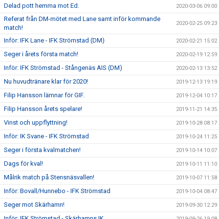
Delad pott hemma mot Ed.
2020-03-06 09:00
Referat från DM-mötet med Lane samt inför kommande
2020-02-25 09:23
match!
Inför: IFK Lane - IFK Strömstad (DM)
2020-02-21 15:02
Seger i årets första match!
2020-02-19 12:59
Inför: IFK Strömstad - Stångenäs AIS (DM)
2020-02-13 13:52
Nu huvudtränare klar för 2020!
2019-12-13 19:19
Filip Hansson lämnar för GIF.
2019-12-04 10:17
Filip Hansson årets spelare!
2019-11-21 14:35
Vinst och uppflyttning!
2019-10-28 08:17
Inför: IK Svane - IFK Strömstad
2019-10-24 11:25
Seger i första kvalmatchen!
2019-10-14 10:07
Dags för kval!
2019-10-11 11:10
Målrik match på Stensnäsvallen!
2019-10-07 11:58
Inför: Bovall/Hunnebo - IFK Strömstad
2019-10-04 08:47
Seger mot Skärhamn!
2019-09-30 12:29
Inför: IFK Strömstad - Skärhamns IK
2019-09-26 19:08