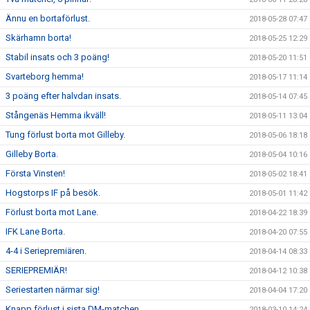
Ännu en bortaförlust.
2018-05-28 07:47
Skärhamn borta!
2018-05-25 12:29
Stabil insats och 3 poäng!
2018-05-20 11:51
Svarteborg hemma!
2018-05-17 11:14
3 poäng efter halvdan insats.
2018-05-14 07:45
Stångenäs Hemma ikväll!
2018-05-11 13:04
Tung förlust borta mot Gilleby.
2018-05-06 18:18
Gilleby Borta.
2018-05-04 10:16
Första Vinsten!
2018-05-02 18:41
Hogstorps IF på besök.
2018-05-01 11:42
Förlust borta mot Lane.
2018-04-22 18:39
IFK Lane Borta.
2018-04-20 07:55
4-4 i Seriepremiären.
2018-04-14 08:33
SERIEPREMIÄR!
2018-04-12 10:38
Seriestarten närmar sig!
2018-04-04 17:20
Knapp förlust i sista DM-matchen
2018-03-10 14:24