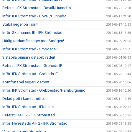
Referat: IFK Strömstad - Bovall/Hunnebo
2019-06-21 12:20
Inför: IFK Strömstad - Bovall/Hunnebo
2019-06-17 21:20
Stabil seger på Tjörn!
2019-06-17 12:33
Inför: Skärhamns IK - IFK Strömstad
2019-06-13 11:38
Härlig uddamålsseger mot Smögen!
2019-06-09 21:25
Inför: IFK Strömstad - Smögens IF
2019-06-06 16:31
3 stabila pinnar i ostabilt väder!
2019-06-04 09:53
Referat: IFK Strömstad - Groheds IF
2019-05-28 10:17
Inför: IFK Strömstad - Groheds IF
2019-05-23 19:44
Komfortabel seger i derbyt!
2019-05-20 10:06
Inför: IFK Strömstad - Grebbestad/Hamburgsund
2019-05-16 12:26
Delad pott i kamratmötet.
2019-05-11 10:49
Inför: IFK Strömstad - IFK Lane
2019-05-08 22:17
Referat: HAIF 2 - IFK Strömstad
2019-05-06 13:25
Inför: Herrestads AIF 2 - IFK Strömstad
2019-05-03 19:35
Vinst borta mot Hogstorp.
2019-04-29 12:57