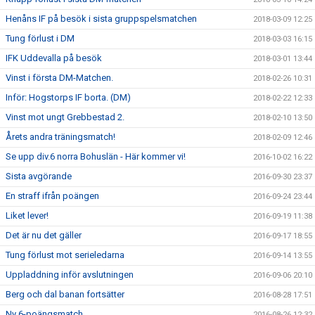
Henåns IF på besök i sista gruppspelsmatchen
2018-03-09 12:25
Tung förlust i DM
2018-03-03 16:15
IFK Uddevalla på besök
2018-03-01 13:44
Vinst i första DM-Matchen.
2018-02-26 10:31
Inför: Hogstorps IF borta. (DM)
2018-02-22 12:33
Vinst mot ungt Grebbestad 2.
2018-02-10 13:50
Årets andra träningsmatch!
2018-02-09 12:46
Se upp div.6 norra Bohuslän - Här kommer vi!
2016-10-02 16:22
Sista avgörande
2016-09-30 23:37
En straff ifrån poängen
2016-09-24 23:44
Liket lever!
2016-09-19 11:38
Det är nu det gäller
2016-09-17 18:55
Tung förlust mot serieledarna
2016-09-14 13:55
Uppladdning inför avslutningen
2016-09-06 20:10
Berg och dal banan fortsätter
2016-08-28 17:51
Ny 6-poängsmatch
2016-08-26 12:32