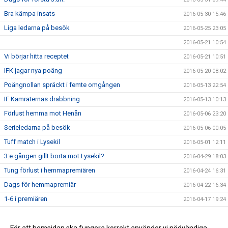
Bra kämpa insats
2016-05-30 15:46
Liga ledarna på besök
2016-05-25 23:05
2016-05-21 10:54
Vi börjar hitta receptet
2016-05-21 10:51
IFK jagar nya poäng
2016-05-20 08:02
Poängnollan spräckt i femte omgången
2016-05-13 22:54
IF Kamraternas drabbning
2016-05-13 10:13
Förlust hemma mot Henån
2016-05-06 23:20
Serieledarna på besök
2016-05-06 00:05
Tuff match i Lysekil
2016-05-01 12:11
3:e gången gillt borta mot Lysekil?
2016-04-29 18:03
Tung förlust i hemmapremiären
2016-04-24 16:31
Dags för hemmapremiär
2016-04-22 16:34
1-6 i premiären
2016-04-17 19:24
Dags för seriepremiär
2016-04-17 13:11
Försäsongen avklarad
2016-04-09 15:50