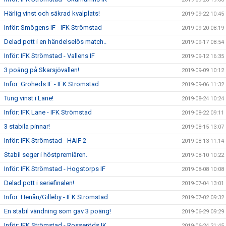
Härlig vinst och säkrad kvalplats!
2019-09-22 10:45
Inför: Smögens IF - IFK Strömstad
2019-09-20 08:19
Delad pott i en händelselös match..
2019-09-17 08:54
Inför: IFK Strömstad - Vallens IF
2019-09-12 16:35
3 poäng på Skarsjövallen!
2019-09-09 10:12
Inför: Groheds IF - IFK Strömstad
2019-09-06 11:32
Tung vinst i Lane!
2019-08-24 10:24
Inför: IFK Lane - IFK Strömstad
2019-08-22 09:11
3 stabila pinnar!
2019-08-15 13:07
Inför: IFK Strömstad - HAIF 2
2019-08-13 11:14
Stabil seger i höstpremiären.
2019-08-10 10:22
Inför: IFK Strömstad - Hogstorps IF
2019-08-08 10:08
Delad pott i seriefinalen!
2019-07-04 13:01
Inför: Henån/Gilleby - IFK Strömstad
2019-07-02 09:32
En stabil vändning som gav 3 poäng!
2019-06-29 09:29
Inför: IFK Strömstad - Rosseröds IK
2019-06-24 21:45