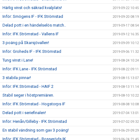
Härlig vinst och säkrad kvalplats!
2019-09-22 10:45
Inför: Smögens IF - IFK Strömstad
2019-09-20 08:19
Delad pott i en händelselös match..
2019-09-17 08:54
Inför: IFK Strömstad - Vallens IF
2019-09-12 16:35
3 poäng på Skarsjövallen!
2019-09-09 10:12
Inför: Groheds IF - IFK Strömstad
2019-09-06 11:32
Tung vinst i Lane!
2019-08-24 10:24
Inför: IFK Lane - IFK Strömstad
2019-08-22 09:11
3 stabila pinnar!
2019-08-15 13:07
Inför: IFK Strömstad - HAIF 2
2019-08-13 11:14
Stabil seger i höstpremiären.
2019-08-10 10:22
Inför: IFK Strömstad - Hogstorps IF
2019-08-08 10:08
Delad pott i seriefinalen!
2019-07-04 13:01
Inför: Henån/Gilleby - IFK Strömstad
2019-07-02 09:32
En stabil vändning som gav 3 poäng!
2019-06-29 09:29
Inför: IFK Strömstad - Rosseröds IK
2019-06-24 21:45