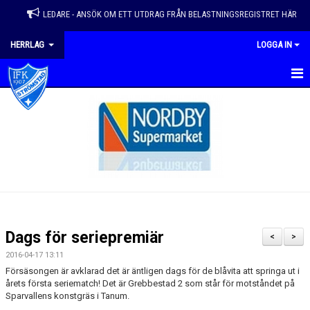
LEDARE - ANSÖK OM ETT UTDRAG FRÅN BELASTNINGSREGISTRET HÄR
HERRLAG
LOGGA IN
HEM
NYHETER
KALENDER
KONTAKT
GÄSTBOK
Dags för seriepremiär
<
>
DOKUMENT
2016-04-17 13:11
Försäsongen är avklarad det är äntligen dags för de blåvita att springa ut i
BILDGALLERI
årets första seriematch! Det är Grebbestad 2 som står för motståndet på
Sparvallens konstgräs i Tanum.
TRUPP