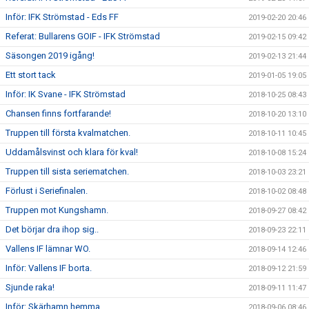
Inför: IFK Strömstad - Eds FF
2019-02-20 20:46
Referat: Bullarens GOIF - IFK Strömstad
2019-02-15 09:42
Säsongen 2019 igång!
2019-02-13 21:44
Ett stort tack
2019-01-05 19:05
Inför: IK Svane - IFK Strömstad
2018-10-25 08:43
Chansen finns fortfarande!
2018-10-20 13:10
Truppen till första kvalmatchen.
2018-10-11 10:45
Uddamålsvinst och klara för kval!
2018-10-08 15:24
Truppen till sista seriematchen.
2018-10-03 23:21
Förlust i Seriefinalen.
2018-10-02 08:48
Truppen mot Kungshamn.
2018-09-27 08:42
Det börjar dra ihop sig..
2018-09-23 22:11
Vallens IF lämnar WO.
2018-09-14 12:46
Inför: Vallens IF borta.
2018-09-12 21:59
Sjunde raka!
2018-09-11 11:47
Inför: Skärhamn hemma.
2018-09-06 08:46