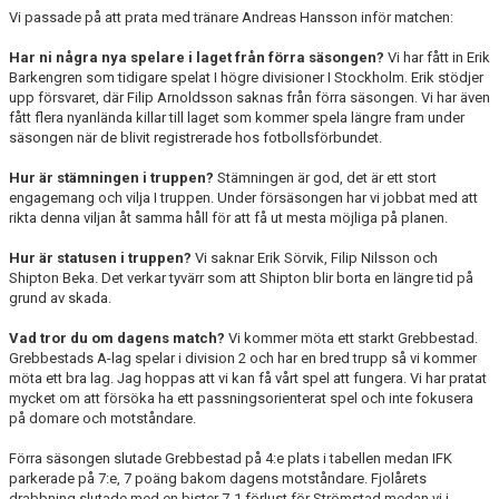
Vi passade på att prata med tränare Andreas Hansson inför matchen:
MATCHER
Har ni några nya spelare i laget från förra säsongen?
Vi har fått in Erik
Barkengren som tidigare spelat I högre divisioner I Stockholm. Erik stödjer
VERKSAMHETSBERÄTTELSER
upp försvaret, där Filip Arnoldsson saknas från förra säsongen. Vi har även
fått flera nyanlända killar till laget som kommer spela längre fram under
säsongen när de blivit registrerade hos fotbollsförbundet.
Hur är stämningen i truppen?
Stämningen är god, det är ett stort
engagemang och vilja I truppen. Under försäsongen har vi jobbat med att
rikta denna viljan åt samma håll för att få ut mesta möjliga på planen.
Hur är statusen i truppen?
Vi saknar Erik Sörvik, Filip Nilsson och
Shipton Beka. Det verkar tyvärr som att Shipton blir borta en längre tid på
grund av skada.
Vad tror du om dagens match?
Vi kommer möta ett starkt Grebbestad.
Grebbestads A-lag spelar i division 2 och har en bred trupp så vi kommer
möta ett bra lag. Jag hoppas att vi kan få vårt spel att fungera. Vi har pratat
mycket om att försöka ha ett passningsorienterat spel och inte fokusera
på domare och motståndare.
Förra säsongen slutade Grebbestad på 4:e plats i tabellen medan IFK
parkerade på 7:e, 7 poäng bakom dagens motståndare. Fjolårets
drabbning slutade med en bister 7-1 förlust för Strömstad medan vi i