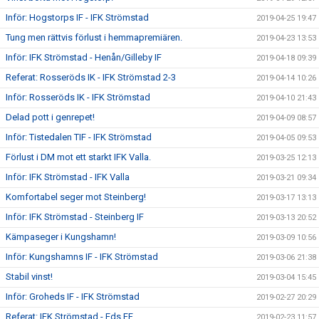
Inför: Hogstorps IF - IFK Strömstad
2019-04-25 19:47
Tung men rättvis förlust i hemmapremiären.
2019-04-23 13:53
Inför: IFK Strömstad - Henån/Gilleby IF
2019-04-18 09:39
Referat: Rosseröds IK - IFK Strömstad 2-3
2019-04-14 10:26
Inför: Rosseröds IK - IFK Strömstad
2019-04-10 21:43
Delad pott i genrepet!
2019-04-09 08:57
Inför: Tistedalen TIF - IFK Strömstad
2019-04-05 09:53
Förlust i DM mot ett starkt IFK Valla.
2019-03-25 12:13
Inför: IFK Strömstad - IFK Valla
2019-03-21 09:34
Komfortabel seger mot Steinberg!
2019-03-17 13:13
Inför: IFK Strömstad - Steinberg IF
2019-03-13 20:52
Kämpaseger i Kungshamn!
2019-03-09 10:56
Inför: Kungshamns IF - IFK Strömstad
2019-03-06 21:38
Stabil vinst!
2019-03-04 15:45
Inför: Groheds IF - IFK Strömstad
2019-02-27 20:29
Referat: IFK Strömstad - Eds FF
2019-02-23 11:57