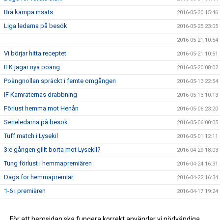
Bra kämpa insats
2016-05-30 15:46
Liga ledarna på besök
2016-05-25 23:05
2016-05-21 10:54
Vi börjar hitta receptet
2016-05-21 10:51
IFK jagar nya poäng
2016-05-20 08:02
Poängnollan spräckt i femte omgången
2016-05-13 22:54
IF Kamraternas drabbning
2016-05-13 10:13
Förlust hemma mot Henån
2016-05-06 23:20
Serieledarna på besök
2016-05-06 00:05
Tuff match i Lysekil
2016-05-01 12:11
3:e gången gillt borta mot Lysekil?
2016-04-29 18:03
Tung förlust i hemmapremiären
2016-04-24 16:31
Dags för hemmapremiär
2016-04-22 16:34
1-6 i premiären
2016-04-17 19:24
Dags för seriepremiär
2016-04-17 13:11
Försäsongen avklarad
För att hemsidan ska fungera korrekt använder vi nödvändiga
2016-04-09 15:50