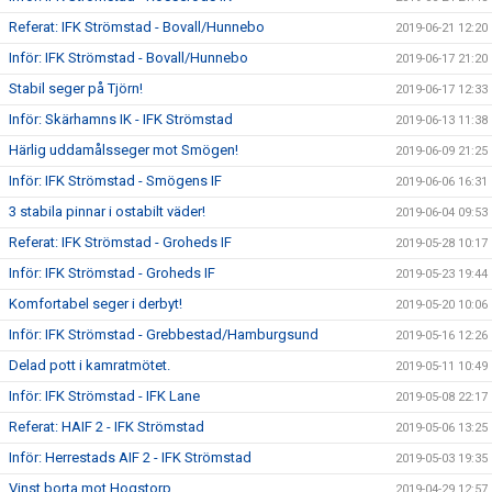
Referat: IFK Strömstad - Bovall/Hunnebo
2019-06-21 12:20
Inför: IFK Strömstad - Bovall/Hunnebo
2019-06-17 21:20
Stabil seger på Tjörn!
2019-06-17 12:33
Inför: Skärhamns IK - IFK Strömstad
2019-06-13 11:38
Härlig uddamålsseger mot Smögen!
2019-06-09 21:25
Inför: IFK Strömstad - Smögens IF
2019-06-06 16:31
3 stabila pinnar i ostabilt väder!
2019-06-04 09:53
Referat: IFK Strömstad - Groheds IF
2019-05-28 10:17
Inför: IFK Strömstad - Groheds IF
2019-05-23 19:44
Komfortabel seger i derbyt!
2019-05-20 10:06
Inför: IFK Strömstad - Grebbestad/Hamburgsund
2019-05-16 12:26
Delad pott i kamratmötet.
2019-05-11 10:49
Inför: IFK Strömstad - IFK Lane
2019-05-08 22:17
Referat: HAIF 2 - IFK Strömstad
2019-05-06 13:25
Inför: Herrestads AIF 2 - IFK Strömstad
2019-05-03 19:35
Vinst borta mot Hogstorp.
2019-04-29 12:57