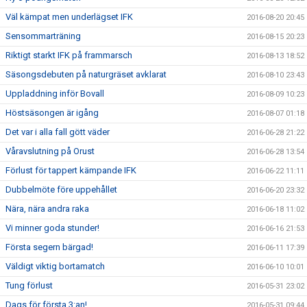
Väl kämpat men underlägset IFK
2016-08-20 20:45
Sensommarträning
2016-08-15 20:23
Riktigt starkt IFK på frammarsch
2016-08-13 18:52
Säsongsdebuten på naturgräset avklarat
2016-08-10 23:43
Uppladdning inför Bovall
2016-08-09 10:23
Höstsäsongen är igång
2016-08-07 01:18
Det var i alla fall gött väder
2016-06-28 21:22
Våravslutning på Orust
2016-06-28 13:54
Förlust för tappert kämpande IFK
2016-06-22 11:11
Dubbelmöte före uppehållet
2016-06-20 23:32
Nära, nära andra raka
2016-06-18 11:02
Vi minner goda stunder!
2016-06-16 21:53
Första segern bärgad!
2016-06-11 17:39
Väldigt viktig bortamatch
2016-06-10 10:01
Tung förlust
2016-05-31 23:02
Dags för första 3:an!
2016-05-31 09:44