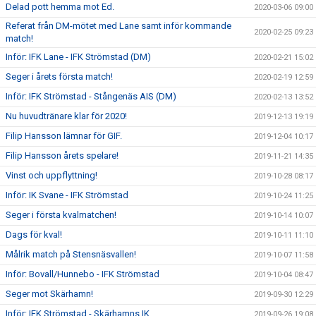
Delad pott hemma mot Ed.
2020-03-06 09:00
Referat från DM-mötet med Lane samt inför kommande
2020-02-25 09:23
match!
Inför: IFK Lane - IFK Strömstad (DM)
2020-02-21 15:02
Seger i årets första match!
2020-02-19 12:59
Inför: IFK Strömstad - Stångenäs AIS (DM)
2020-02-13 13:52
Nu huvudtränare klar för 2020!
2019-12-13 19:19
Filip Hansson lämnar för GIF.
2019-12-04 10:17
Filip Hansson årets spelare!
2019-11-21 14:35
Vinst och uppflyttning!
2019-10-28 08:17
Inför: IK Svane - IFK Strömstad
2019-10-24 11:25
Seger i första kvalmatchen!
2019-10-14 10:07
Dags för kval!
2019-10-11 11:10
Målrik match på Stensnäsvallen!
2019-10-07 11:58
Inför: Bovall/Hunnebo - IFK Strömstad
2019-10-04 08:47
Seger mot Skärhamn!
2019-09-30 12:29
Inför: IFK Strömstad - Skärhamns IK
2019-09-26 19:08