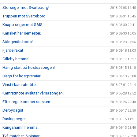
Storseger mot Svarteborg!
2018-09-03 14:45
Truppen mot Svarteborg
2018-08-31 10:45
Knapp seger mot SAIS
2018-08-30 20:41
Kansliet har semester.
2018-08-30 10:05
Stångenäs borta!
2018-08-23 07:56
Fjärde raka!
2018-08-18 11:03
Gilleby hemma!
2018-08-17 10:27
Härlig start på höstsäsongen!
2018-08-15 11:18
Dags för höstpremiär!
2018-08-13 20:08
Vinst i kamratmötet!
2018-07-01 22:14
Kamratmöte avslutar vårsäsongen!
2018-06-28 19:52
Efter regn kommer solsken.
2018-06-26 22:40
Derbydags!
2018-06-17 22:50
Ruskig seger!
2018-06-15 11:51
Kungshamn hemma.
2018-06-13 21:40
Två matcher, 6 pinnar!
2018-06-11 20:28