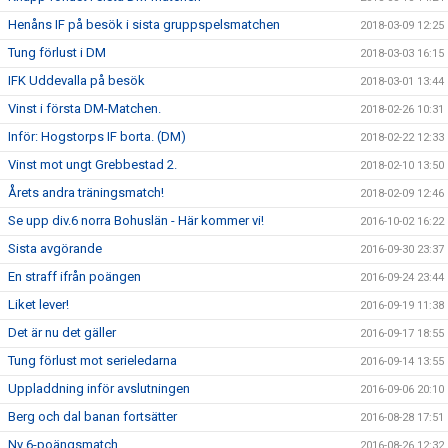
Henåns IF på besök i sista gruppspelsmatchen
2018-03-09 12:25
Tung förlust i DM
2018-03-03 16:15
IFK Uddevalla på besök
2018-03-01 13:44
Vinst i första DM-Matchen.
2018-02-26 10:31
Inför: Hogstorps IF borta. (DM)
2018-02-22 12:33
Vinst mot ungt Grebbestad 2.
2018-02-10 13:50
Årets andra träningsmatch!
2018-02-09 12:46
Se upp div.6 norra Bohuslän - Här kommer vi!
2016-10-02 16:22
Sista avgörande
2016-09-30 23:37
En straff ifrån poängen
2016-09-24 23:44
Liket lever!
2016-09-19 11:38
Det är nu det gäller
2016-09-17 18:55
Tung förlust mot serieledarna
2016-09-14 13:55
Uppladdning inför avslutningen
2016-09-06 20:10
Berg och dal banan fortsätter
2016-08-28 17:51
Ny 6-poängsmatch
2016-08-26 12:32