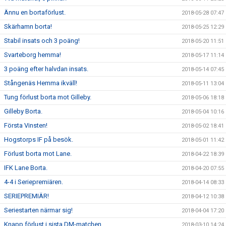
Ännu en bortaförlust.
2018-05-28 07:47
Skärhamn borta!
2018-05-25 12:29
Stabil insats och 3 poäng!
2018-05-20 11:51
Svarteborg hemma!
2018-05-17 11:14
3 poäng efter halvdan insats.
2018-05-14 07:45
Stångenäs Hemma ikväll!
2018-05-11 13:04
Tung förlust borta mot Gilleby.
2018-05-06 18:18
Gilleby Borta.
2018-05-04 10:16
Första Vinsten!
2018-05-02 18:41
Hogstorps IF på besök.
2018-05-01 11:42
Förlust borta mot Lane.
2018-04-22 18:39
IFK Lane Borta.
2018-04-20 07:55
4-4 i Seriepremiären.
2018-04-14 08:33
SERIEPREMIÄR!
2018-04-12 10:38
Seriestarten närmar sig!
2018-04-04 17:20
Knapp förlust i sista DM-matchen
2018-03-10 14:24