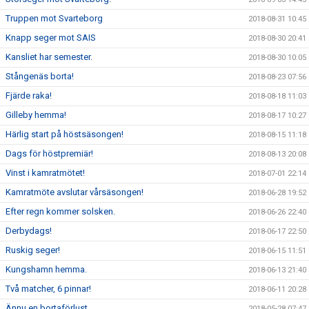
Truppen mot Svarteborg
2018-08-31 10:45
Knapp seger mot SAIS
2018-08-30 20:41
Kansliet har semester.
2018-08-30 10:05
Stångenäs borta!
2018-08-23 07:56
Fjärde raka!
2018-08-18 11:03
Gilleby hemma!
2018-08-17 10:27
Härlig start på höstsäsongen!
2018-08-15 11:18
Dags för höstpremiär!
2018-08-13 20:08
Vinst i kamratmötet!
2018-07-01 22:14
Kamratmöte avslutar vårsäsongen!
2018-06-28 19:52
Efter regn kommer solsken.
2018-06-26 22:40
Derbydags!
2018-06-17 22:50
Ruskig seger!
2018-06-15 11:51
Kungshamn hemma.
2018-06-13 21:40
Två matcher, 6 pinnar!
2018-06-11 20:28
Ännu en bortaförlust.
2018-05-28 07:47