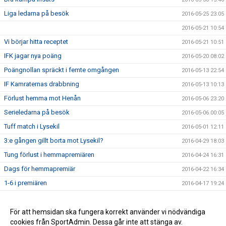
Liga ledarna på besök
2016-05-25 23:05
2016-05-21 10:54
Vi börjar hitta receptet
2016-05-21 10:51
IFK jagar nya poäng
2016-05-20 08:02
Poängnollan spräckt i femte omgången
2016-05-13 22:54
IF Kamraternas drabbning
2016-05-13 10:13
Förlust hemma mot Henån
2016-05-06 23:20
Serieledarna på besök
2016-05-06 00:05
Tuff match i Lysekil
2016-05-01 12:11
3:e gången gillt borta mot Lysekil?
2016-04-29 18:03
Tung förlust i hemmapremiären
2016-04-24 16:31
Dags för hemmapremiär
2016-04-22 16:34
1-6 i premiären
2016-04-17 19:24
Dags för seriepremiär
2016-04-17 13:11
Försäsongen avklarad
För att hemsidan ska fungera korrekt använder vi nödvändiga
2016-04-09 15:50
cookies från SportAdmin. Dessa går inte att stänga av.
Resan har börjat - Seger mot Hamburgsund
2016-03-25 15:32