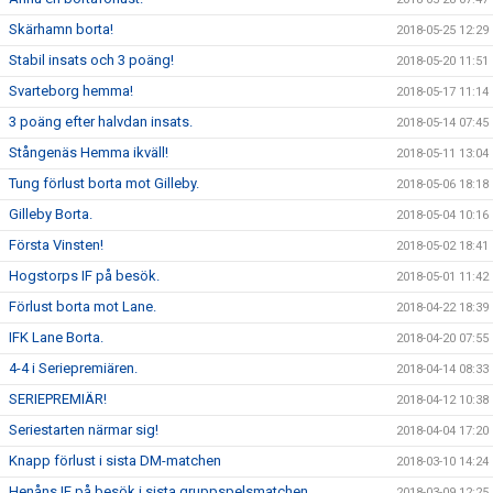
Skärhamn borta!
2018-05-25 12:29
Stabil insats och 3 poäng!
2018-05-20 11:51
Svarteborg hemma!
2018-05-17 11:14
3 poäng efter halvdan insats.
2018-05-14 07:45
Stångenäs Hemma ikväll!
2018-05-11 13:04
Tung förlust borta mot Gilleby.
2018-05-06 18:18
Gilleby Borta.
2018-05-04 10:16
Första Vinsten!
2018-05-02 18:41
Hogstorps IF på besök.
2018-05-01 11:42
Förlust borta mot Lane.
2018-04-22 18:39
IFK Lane Borta.
2018-04-20 07:55
4-4 i Seriepremiären.
2018-04-14 08:33
SERIEPREMIÄR!
2018-04-12 10:38
Seriestarten närmar sig!
2018-04-04 17:20
Knapp förlust i sista DM-matchen
2018-03-10 14:24
Henåns IF på besök i sista gruppspelsmatchen
2018-03-09 12:25