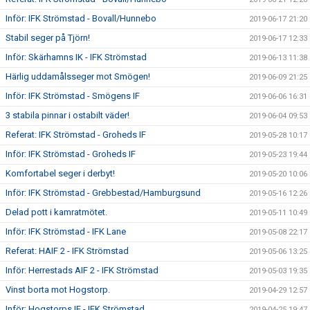
Inför: IFK Strömstad - Bovall/Hunnebo
2019-06-17 21:20
Stabil seger på Tjörn!
2019-06-17 12:33
Inför: Skärhamns IK - IFK Strömstad
2019-06-13 11:38
Härlig uddamålsseger mot Smögen!
2019-06-09 21:25
Inför: IFK Strömstad - Smögens IF
2019-06-06 16:31
3 stabila pinnar i ostabilt väder!
2019-06-04 09:53
Referat: IFK Strömstad - Groheds IF
2019-05-28 10:17
Inför: IFK Strömstad - Groheds IF
2019-05-23 19:44
Komfortabel seger i derbyt!
2019-05-20 10:06
Inför: IFK Strömstad - Grebbestad/Hamburgsund
2019-05-16 12:26
Delad pott i kamratmötet.
2019-05-11 10:49
Inför: IFK Strömstad - IFK Lane
2019-05-08 22:17
Referat: HAIF 2 - IFK Strömstad
2019-05-06 13:25
Inför: Herrestads AIF 2 - IFK Strömstad
2019-05-03 19:35
Vinst borta mot Hogstorp.
2019-04-29 12:57
Inför: Hogstorps IF - IFK Strömstad
2019-04-25 19:47