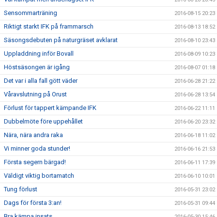
Sensommarträning
2016-08-15 20:23
Riktigt starkt IFK på frammarsch
2016-08-13 18:52
Säsongsdebuten på naturgräset avklarat
2016-08-10 23:43
Uppladdning inför Bovall
2016-08-09 10:23
Höstsäsongen är igång
2016-08-07 01:18
Det var i alla fall gött väder
2016-06-28 21:22
Våravslutning på Orust
2016-06-28 13:54
Förlust för tappert kämpande IFK
2016-06-22 11:11
Dubbelmöte före uppehållet
2016-06-20 23:32
Nära, nära andra raka
2016-06-18 11:02
Vi minner goda stunder!
2016-06-16 21:53
Första segern bärgad!
2016-06-11 17:39
Väldigt viktig bortamatch
2016-06-10 10:01
Tung förlust
2016-05-31 23:02
Dags för första 3:an!
2016-05-31 09:44
Bra kämpa insats
2016-05-30 15:46