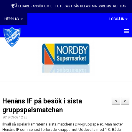
LEDARE - ANSÖK OM ETT UTDRAG FRÅN BELASTNINGSREGISTRET HÄR
HERRLAG
LOGGA IN
HEM
NYHETER
KALENDER
KONTAKT
GÄSTBOK
Henåns IF på besök i sista
<
>
DOKUMENT
gruppspelsmatchen
2018-03-09 12:25
BILDGALLERI
Ikväll så spelar kamraterna sista matchen i DM-gruppspelet. Man möter
Henåns IF som senast förlorade knappt mot Uddevalla med 1-0. Båda
TRUPP