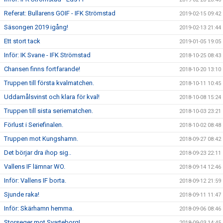
Referat: Bullarens GOIF - IFK Strömstad
2019-02-15 09:42
Säsongen 2019 igång!
2019-02-13 21:44
Ett stort tack
2019-01-05 19:05
Inför: IK Svane - IFK Strömstad
2018-10-25 08:43
Chansen finns fortfarande!
2018-10-20 13:10
Truppen till första kvalmatchen.
2018-10-11 10:45
Uddamålsvinst och klara för kval!
2018-10-08 15:24
Truppen till sista seriematchen.
2018-10-03 23:21
Förlust i Seriefinalen.
2018-10-02 08:48
Truppen mot Kungshamn.
2018-09-27 08:42
Det börjar dra ihop sig..
2018-09-23 22:11
Vallens IF lämnar WO.
2018-09-14 12:46
Inför: Vallens IF borta.
2018-09-12 21:59
Sjunde raka!
2018-09-11 11:47
Inför: Skärhamn hemma.
2018-09-06 08:46
Storseger mot Svarteborg!
2018-09-03 14:45