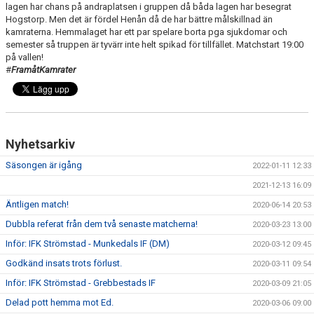
lagen har chans på andraplatsen i gruppen då båda lagen har besegrat
Hogstorp. Men det är fördel Henån då de har bättre målskillnad än
MATCHER
kamraterna. Hemmalaget har ett par spelare borta pga sjukdomar och
semester så truppen är tyvärr inte helt spikad för tillfället. Matchstart 19:00
på vallen!
VERKSAMHETSBERÄTTELSER
#
FramåtKamrater
Nyhetsarkiv
Säsongen är igång
2022-01-11 12:33
2021-12-13 16:09
Äntligen match!
2020-06-14 20:53
Dubbla referat från dem två senaste matcherna!
2020-03-23 13:00
Inför: IFK Strömstad - Munkedals IF (DM)
2020-03-12 09:45
Godkänd insats trots förlust.
2020-03-11 09:54
Inför: IFK Strömstad - Grebbestads IF
2020-03-09 21:05
Delad pott hemma mot Ed.
2020-03-06 09:00