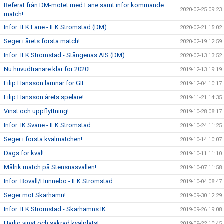
Referat från DM-mötet med Lane samt inför kommande
2020-02-25 09:23
match!
Inför: IFK Lane - IFK Strömstad (DM)
2020-02-21 15:02
Seger i årets första match!
2020-02-19 12:59
Inför: IFK Strömstad - Stångenäs AIS (DM)
2020-02-13 13:52
Nu huvudtränare klar för 2020!
2019-12-13 19:19
Filip Hansson lämnar för GIF.
2019-12-04 10:17
Filip Hansson årets spelare!
2019-11-21 14:35
Vinst och uppflyttning!
2019-10-28 08:17
Inför: IK Svane - IFK Strömstad
2019-10-24 11:25
Seger i första kvalmatchen!
2019-10-14 10:07
Dags för kval!
2019-10-11 11:10
Målrik match på Stensnäsvallen!
2019-10-07 11:58
Inför: Bovall/Hunnebo - IFK Strömstad
2019-10-04 08:47
Seger mot Skärhamn!
2019-09-30 12:29
Inför: IFK Strömstad - Skärhamns IK
2019-09-26 19:08
Härlig vinst och säkrad kvalplats!
2019-09-22 10:45