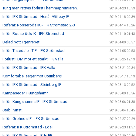
Tung men rättvis förlust i hemmapremiären.
2019-04-23 13:53
Inför: IFK Strömstad - Henån/Gilleby IF
2019-04-18 09:39
Referat: Rosseröds IK - IFK Strömstad 2-3
2019-04-14 10:26
Inför: Rosseröds IK - IFK Strömstad
2019-04-10 21:43
Delad pott i genrepet!
2019-04-09 08:57
Inför: Tistedalen TIF - IFK Strömstad
2019-04-05 09:53
Förlust i DM mot ett starkt IFK Valla.
2019-03-25 12:13
Inför: IFK Strömstad - IFK Valla
2019-03-21 09:34
Komfortabel seger mot Steinberg!
2019-03-17 13:13
Inför: IFK Strömstad - Steinberg IF
2019-03-13 20:52
Kämpaseger i Kungshamn!
2019-03-09 10:56
Inför: Kungshamns IF - IFK Strömstad
2019-03-06 21:38
Stabil vinst!
2019-03-04 15:45
Inför: Groheds IF - IFK Strömstad
2019-02-27 20:29
Referat: IFK Strömstad - Eds FF
2019-02-23 11:57
Inför: IFK Strömstad - Eds FF
2019-02-20 20:46