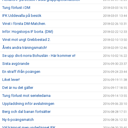
Tung förlust i DM
2018-03-03 16:15
IFK Uddevalla på besök
2018-03-01 13:44
Vinst i första DM-Matchen.
2018-02-26 10:31
Inför: Hogstorps IF borta. (DM)
2018-02-22 12:33
Vinst mot ungt Grebbestad 2.
2018-02-10 13:50
Årets andra träningsmatch!
2018-02-09 12:46
Se upp div.6 norra Bohuslän - Här kommer vi!
2016-10-02 16:22
Sista avgörande
2016-09-30 23:37
En straff ifrån poängen
2016-09-24 23:44
Liket lever!
2016-09-19 11:38
Det är nu det gäller
2016-09-17 18:55
Tung förlust mot serieledarna
2016-09-14 13:55
Uppladdning inför avslutningen
2016-09-06 20:10
Berg och dal banan fortsätter
2016-08-28 17:51
Ny 6-poängsmatch
2016-08-26 12:32
Väl kämpat men underlägset IFK
2016-08-20 20:45