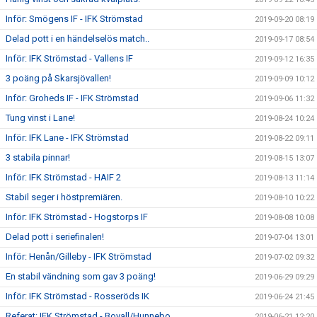
Inför: Smögens IF - IFK Strömstad
2019-09-20 08:19
Delad pott i en händelselös match..
2019-09-17 08:54
Inför: IFK Strömstad - Vallens IF
2019-09-12 16:35
3 poäng på Skarsjövallen!
2019-09-09 10:12
Inför: Groheds IF - IFK Strömstad
2019-09-06 11:32
Tung vinst i Lane!
2019-08-24 10:24
Inför: IFK Lane - IFK Strömstad
2019-08-22 09:11
3 stabila pinnar!
2019-08-15 13:07
Inför: IFK Strömstad - HAIF 2
2019-08-13 11:14
Stabil seger i höstpremiären.
2019-08-10 10:22
Inför: IFK Strömstad - Hogstorps IF
2019-08-08 10:08
Delad pott i seriefinalen!
2019-07-04 13:01
Inför: Henån/Gilleby - IFK Strömstad
2019-07-02 09:32
En stabil vändning som gav 3 poäng!
2019-06-29 09:29
Inför: IFK Strömstad - Rosseröds IK
2019-06-24 21:45
Referat: IFK Strömstad - Bovall/Hunnebo
2019-06-21 12:20