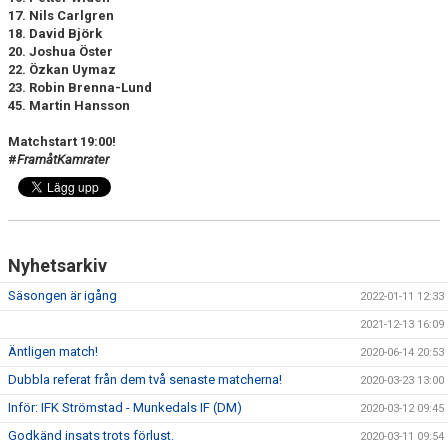
17. Nils Carlgren
18. David Björk
20. Joshua Öster
22. Özkan Uymaz
23. Robin Brenna-Lund
45. Martin Hansson
Matchstart 19:00!
#
FramåtKamrater
Nyhetsarkiv
Säsongen är igång
2022-01-11 12:33
2021-12-13 16:09
Äntligen match!
2020-06-14 20:53
Dubbla referat från dem två senaste matcherna!
2020-03-23 13:00
Inför: IFK Strömstad - Munkedals IF (DM)
2020-03-12 09:45
Godkänd insats trots förlust.
2020-03-11 09:54