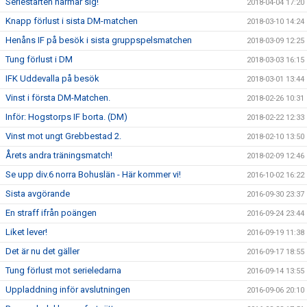
Seriestarten närmar sig!
2018-04-04 17:20
Knapp förlust i sista DM-matchen
2018-03-10 14:24
Henåns IF på besök i sista gruppspelsmatchen
2018-03-09 12:25
Tung förlust i DM
2018-03-03 16:15
IFK Uddevalla på besök
2018-03-01 13:44
Vinst i första DM-Matchen.
2018-02-26 10:31
Inför: Hogstorps IF borta. (DM)
2018-02-22 12:33
Vinst mot ungt Grebbestad 2.
2018-02-10 13:50
Årets andra träningsmatch!
2018-02-09 12:46
Se upp div.6 norra Bohuslän - Här kommer vi!
2016-10-02 16:22
Sista avgörande
2016-09-30 23:37
En straff ifrån poängen
2016-09-24 23:44
Liket lever!
2016-09-19 11:38
Det är nu det gäller
2016-09-17 18:55
Tung förlust mot serieledarna
2016-09-14 13:55
Uppladdning inför avslutningen
2016-09-06 20:10