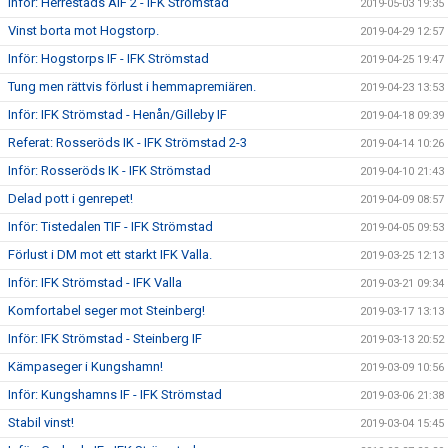
Inför: Herrestads AIF 2 - IFK Strömstad
2019-05-03 19:35
Vinst borta mot Hogstorp.
2019-04-29 12:57
Inför: Hogstorps IF - IFK Strömstad
2019-04-25 19:47
Tung men rättvis förlust i hemmapremiären.
2019-04-23 13:53
Inför: IFK Strömstad - Henån/Gilleby IF
2019-04-18 09:39
Referat: Rosseröds IK - IFK Strömstad 2-3
2019-04-14 10:26
Inför: Rosseröds IK - IFK Strömstad
2019-04-10 21:43
Delad pott i genrepet!
2019-04-09 08:57
Inför: Tistedalen TIF - IFK Strömstad
2019-04-05 09:53
Förlust i DM mot ett starkt IFK Valla.
2019-03-25 12:13
Inför: IFK Strömstad - IFK Valla
2019-03-21 09:34
Komfortabel seger mot Steinberg!
2019-03-17 13:13
Inför: IFK Strömstad - Steinberg IF
2019-03-13 20:52
Kämpaseger i Kungshamn!
2019-03-09 10:56
Inför: Kungshamns IF - IFK Strömstad
2019-03-06 21:38
Stabil vinst!
2019-03-04 15:45