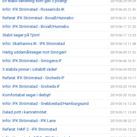
En stabil vändning som gav 3 poäng!
2019-06-29 09:29
Inför: IFK Strömstad - Rosseröds IK
2019-06-24 21:45
Referat: IFK Strömstad - Bovall/Hunnebo
2019-06-21 12:20
Inför: IFK Strömstad - Bovall/Hunnebo
2019-06-17 21:20
Stabil seger på Tjörn!
2019-06-17 12:33
Inför: Skärhamns IK - IFK Strömstad
2019-06-13 11:38
Härlig uddamålsseger mot Smögen!
2019-06-09 21:25
Inför: IFK Strömstad - Smögens IF
2019-06-06 16:31
3 stabila pinnar i ostabilt väder!
2019-06-04 09:53
Referat: IFK Strömstad - Groheds IF
2019-05-28 10:17
Inför: IFK Strömstad - Groheds IF
2019-05-23 19:44
Komfortabel seger i derbyt!
2019-05-20 10:06
Inför: IFK Strömstad - Grebbestad/Hamburgsund
2019-05-16 12:26
Delad pott i kamratmötet.
2019-05-11 10:49
Inför: IFK Strömstad - IFK Lane
2019-05-08 22:17
Referat: HAIF 2 - IFK Strömstad
2019-05-06 13:25