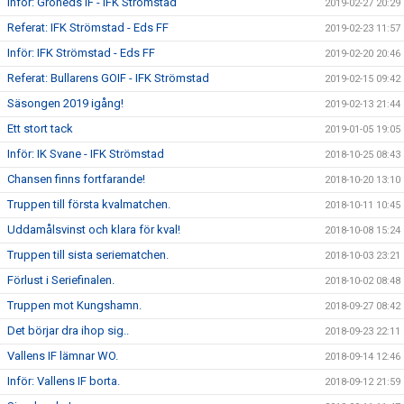
Inför: Groheds IF - IFK Strömstad
2019-02-27 20:29
Referat: IFK Strömstad - Eds FF
2019-02-23 11:57
Inför: IFK Strömstad - Eds FF
2019-02-20 20:46
Referat: Bullarens GOIF - IFK Strömstad
2019-02-15 09:42
Säsongen 2019 igång!
2019-02-13 21:44
Ett stort tack
2019-01-05 19:05
Inför: IK Svane - IFK Strömstad
2018-10-25 08:43
Chansen finns fortfarande!
2018-10-20 13:10
Truppen till första kvalmatchen.
2018-10-11 10:45
Uddamålsvinst och klara för kval!
2018-10-08 15:24
Truppen till sista seriematchen.
2018-10-03 23:21
Förlust i Seriefinalen.
2018-10-02 08:48
Truppen mot Kungshamn.
2018-09-27 08:42
Det börjar dra ihop sig..
2018-09-23 22:11
Vallens IF lämnar WO.
2018-09-14 12:46
Inför: Vallens IF borta.
2018-09-12 21:59