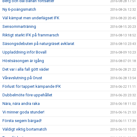
Berg och dal banan fortsätter
2016-08-28 17:51
Ny 6-poängsmatch
2016-08-26 12:32
Väl kämpat men underlägset IFK
2016-08-20 20:45
Sensommarträning
2016-08-15 20:23
Riktigt starkt IFK på frammarsch
2016-08-13 18:52
Säsongsdebuten på naturgräset avklarat
2016-08-10 23:43
Uppladdning inför Bovall
2016-08-09 10:23
Höstsäsongen är igång
2016-08-07 01:18
Det var i alla fall gött väder
2016-06-28 21:22
Våravslutning på Orust
2016-06-28 13:54
Förlust för tappert kämpande IFK
2016-06-22 11:11
Dubbelmöte före uppehållet
2016-06-20 23:32
Nära, nära andra raka
2016-06-18 11:02
Vi minner goda stunder!
2016-06-16 21:53
Första segern bärgad!
2016-06-11 17:39
Väldigt viktig bortamatch
2016-06-10 10:01