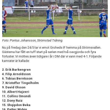
MATCHER
VERKSAMHETSBERÄTTELSER
Foto: Pontus Johansson, Strömstad Tidning.
Nu på fredag den 24/5 tar vi emot Groheds IF hemma på Strömsvallen.
Gästerna har fått en tuff start på serien med två oavgjorda och fyra
förluster. Vi möttes även tidigare i år i DM där vi vann med 4-1. Följande
kamrater är kallade:
2. Erik Barkengren
4. Filip Arnoldsson
6. Tobias Berntsson
7. Kristoffer Tingelholm
9. David Olsson
10. Albert Hajzeri
11. Collins Omondi
12. Dony Ruiz
15. Shqipdon Beka
16. Petter Widén