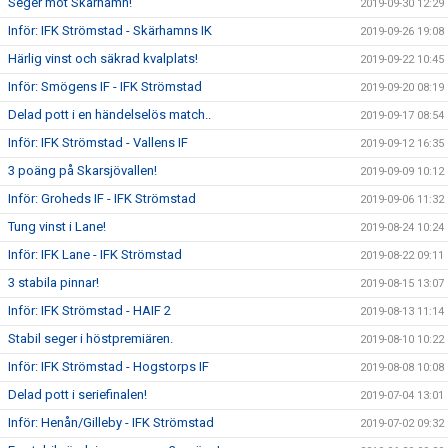
Seger mot Skärhamn!
2019-09-30 12:29
Inför: IFK Strömstad - Skärhamns IK
2019-09-26 19:08
Härlig vinst och säkrad kvalplats!
2019-09-22 10:45
Inför: Smögens IF - IFK Strömstad
2019-09-20 08:19
Delad pott i en händelselös match..
2019-09-17 08:54
Inför: IFK Strömstad - Vallens IF
2019-09-12 16:35
3 poäng på Skarsjövallen!
2019-09-09 10:12
Inför: Groheds IF - IFK Strömstad
2019-09-06 11:32
Tung vinst i Lane!
2019-08-24 10:24
Inför: IFK Lane - IFK Strömstad
2019-08-22 09:11
3 stabila pinnar!
2019-08-15 13:07
Inför: IFK Strömstad - HAIF 2
2019-08-13 11:14
Stabil seger i höstpremiären.
2019-08-10 10:22
Inför: IFK Strömstad - Hogstorps IF
2019-08-08 10:08
Delad pott i seriefinalen!
2019-07-04 13:01
Inför: Henån/Gilleby - IFK Strömstad
2019-07-02 09:32