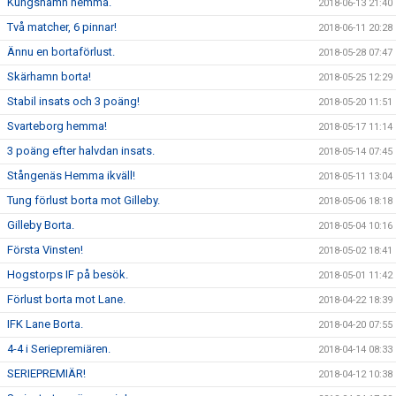
Kungshamn hemma.
2018-06-13 21:40
Två matcher, 6 pinnar!
2018-06-11 20:28
Ännu en bortaförlust.
2018-05-28 07:47
Skärhamn borta!
2018-05-25 12:29
Stabil insats och 3 poäng!
2018-05-20 11:51
Svarteborg hemma!
2018-05-17 11:14
3 poäng efter halvdan insats.
2018-05-14 07:45
Stångenäs Hemma ikväll!
2018-05-11 13:04
Tung förlust borta mot Gilleby.
2018-05-06 18:18
Gilleby Borta.
2018-05-04 10:16
Första Vinsten!
2018-05-02 18:41
Hogstorps IF på besök.
2018-05-01 11:42
Förlust borta mot Lane.
2018-04-22 18:39
IFK Lane Borta.
2018-04-20 07:55
4-4 i Seriepremiären.
2018-04-14 08:33
SERIEPREMIÄR!
2018-04-12 10:38