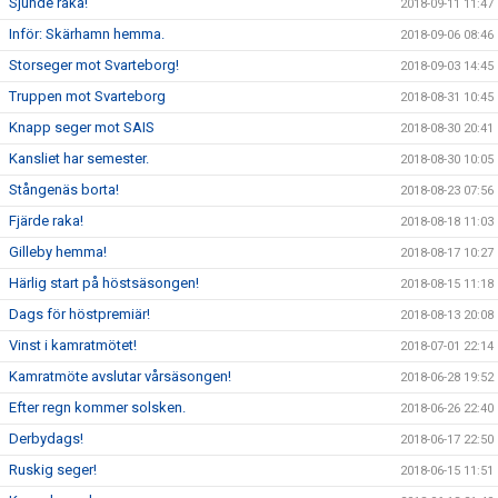
Sjunde raka!
2018-09-11 11:47
Inför: Skärhamn hemma.
2018-09-06 08:46
Storseger mot Svarteborg!
2018-09-03 14:45
Truppen mot Svarteborg
2018-08-31 10:45
Knapp seger mot SAIS
2018-08-30 20:41
Kansliet har semester.
2018-08-30 10:05
Stångenäs borta!
2018-08-23 07:56
Fjärde raka!
2018-08-18 11:03
Gilleby hemma!
2018-08-17 10:27
Härlig start på höstsäsongen!
2018-08-15 11:18
Dags för höstpremiär!
2018-08-13 20:08
Vinst i kamratmötet!
2018-07-01 22:14
Kamratmöte avslutar vårsäsongen!
2018-06-28 19:52
Efter regn kommer solsken.
2018-06-26 22:40
Derbydags!
2018-06-17 22:50
Ruskig seger!
2018-06-15 11:51