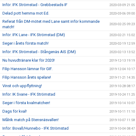
Inför: IFK Strömstad - Grebbestads IF
2020-03-09 21:05
Delad pott hemma mot Ed.
2020-03-06 09:00
Referat från DM-mötet med Lane samt inför kommande
2020-02-25 09:23
match!
Inför: IFK Lane - IFK Strömstad (DM)
2020-02-21 15:02
Seger i årets första match!
2020-02-19 12:59
Inför: IFK Strömstad - Stångenäs AIS (DM)
2020-02-13 13:52
Nu huvudtränare klar för 2020!
2019-12-13 19:19
Filip Hansson lämnar för GIF.
2019-12-04 10:17
Filip Hansson årets spelare!
2019-11-21 14:35
Vinst och uppflyttning!
2019-10-28 08:17
Inför: IK Svane - IFK Strömstad
2019-10-24 11:25
Seger i första kvalmatchen!
2019-10-14 10:07
Dags för kval!
2019-10-11 11:10
Målrik match på Stensnäsvallen!
2019-10-07 11:58
Inför: Bovall/Hunnebo - IFK Strömstad
2019-10-04 08:47