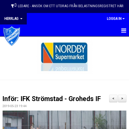
LEDARE - ANSÖK OM ETT UTDRAG FRÅN BELASTNINGSREGISTRET HÄR
HERRLAG
LOGGA IN
HEM
NYHETER
KALENDER
KONTAKT
GÄSTBOK
Inför: IFK Strömstad - Groheds IF
<
>
DOKUMENT
2019-05-23 19:44
BILDGALLERI
TRUPP