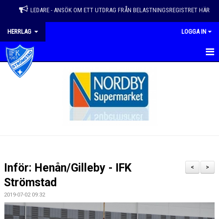
LEDARE - ANSÖK OM ETT UTDRAG FRÅN BELASTNINGSREGISTRET HÄR
HERRLAG
LOGGA IN
HEM
NYHETER
KALENDER
KONTAKT
GÄSTBOK
Inför: Henån/Gilleby - IFK
<
>
DOKUMENT
Strömstad
2019-07-02 09:32
BILDGALLERI
TRUPP