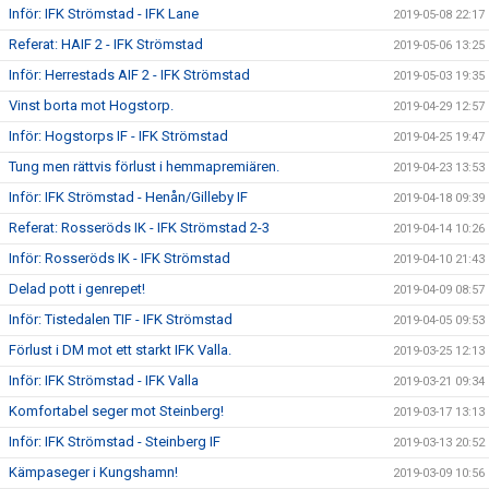
Inför: IFK Strömstad - IFK Lane
2019-05-08 22:17
Referat: HAIF 2 - IFK Strömstad
2019-05-06 13:25
Inför: Herrestads AIF 2 - IFK Strömstad
2019-05-03 19:35
Vinst borta mot Hogstorp.
2019-04-29 12:57
Inför: Hogstorps IF - IFK Strömstad
2019-04-25 19:47
Tung men rättvis förlust i hemmapremiären.
2019-04-23 13:53
Inför: IFK Strömstad - Henån/Gilleby IF
2019-04-18 09:39
Referat: Rosseröds IK - IFK Strömstad 2-3
2019-04-14 10:26
Inför: Rosseröds IK - IFK Strömstad
2019-04-10 21:43
Delad pott i genrepet!
2019-04-09 08:57
Inför: Tistedalen TIF - IFK Strömstad
2019-04-05 09:53
Förlust i DM mot ett starkt IFK Valla.
2019-03-25 12:13
Inför: IFK Strömstad - IFK Valla
2019-03-21 09:34
Komfortabel seger mot Steinberg!
2019-03-17 13:13
Inför: IFK Strömstad - Steinberg IF
2019-03-13 20:52
Kämpaseger i Kungshamn!
2019-03-09 10:56