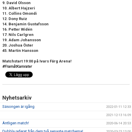
9. David Olsson
10. Albert Hajzeri
11. Collins Omondi
12. Dony Ruiz
14. Benjamin Gustafsson
16. Petter Widén
17. Nils Carlgren
19. Adam Johansson
20. Joshua Öster
45. Martin Hansson
Matchstart 19:00 på Ivars Färg Arena!
#FramåtKamrater
Nyhetsarkiv
Säsongen är igång
2022-01-11 12:33
2021-12-13 16:09
Äntligen match!
2020-06-14 20:53
Dubbla referat från dem två senaste matcherna!
2020-03-23 13:00