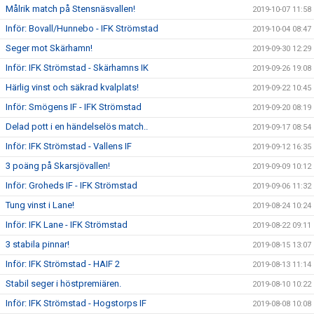
Målrik match på Stensnäsvallen!
2019-10-07 11:58
Inför: Bovall/Hunnebo - IFK Strömstad
2019-10-04 08:47
Seger mot Skärhamn!
2019-09-30 12:29
Inför: IFK Strömstad - Skärhamns IK
2019-09-26 19:08
Härlig vinst och säkrad kvalplats!
2019-09-22 10:45
Inför: Smögens IF - IFK Strömstad
2019-09-20 08:19
Delad pott i en händelselös match..
2019-09-17 08:54
Inför: IFK Strömstad - Vallens IF
2019-09-12 16:35
3 poäng på Skarsjövallen!
2019-09-09 10:12
Inför: Groheds IF - IFK Strömstad
2019-09-06 11:32
Tung vinst i Lane!
2019-08-24 10:24
Inför: IFK Lane - IFK Strömstad
2019-08-22 09:11
3 stabila pinnar!
2019-08-15 13:07
Inför: IFK Strömstad - HAIF 2
2019-08-13 11:14
Stabil seger i höstpremiären.
2019-08-10 10:22
Inför: IFK Strömstad - Hogstorps IF
2019-08-08 10:08