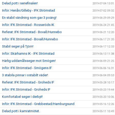
Delad pott i seriefinalen!
2019-07-04 13:01
Inför: Henån/Gilleby - IFK Strömstad
2019-07-02 09:32
En stabil vändning som gav 3 poäng!
2019-06-29 09:29
Inför: IFK Strömstad - Rosseröds IK
2019-06-24 21:45
Referat: IFK Strömstad - Bovall/Hunnebo
2019-06-21 12:20
Inför: IFK Strömstad - Bovall/Hunnebo
2019-06-17 21:20
Stabil seger på Tjörn!
2019-06-17 12:33
Inför: Skärhamns IK - IFK Strömstad
2019-06-13 11:38
Härlig uddamålsseger mot Smögen!
2019-06-09 21:25
Inför: IFK Strömstad - Smögens IF
2019-06-06 16:31
3 stabila pinnar i ostabilt väder!
2019-06-04 09:53
Referat: IFK Strömstad - Groheds IF
2019-05-28 10:17
Inför: IFK Strömstad - Groheds IF
2019-05-23 19:44
Komfortabel seger i derbyt!
2019-05-20 10:06
Inför: IFK Strömstad - Grebbestad/Hamburgsund
2019-05-16 12:26
Delad pott i kamratmötet.
2019-05-11 10:49