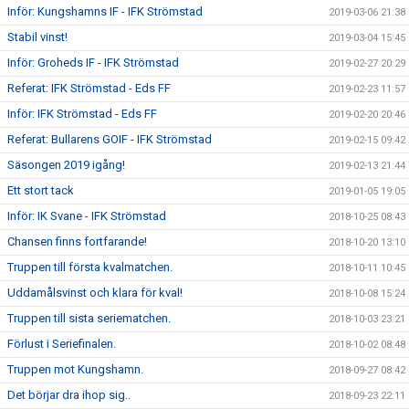
Inför: Kungshamns IF - IFK Strömstad
2019-03-06 21:38
Stabil vinst!
2019-03-04 15:45
Inför: Groheds IF - IFK Strömstad
2019-02-27 20:29
Referat: IFK Strömstad - Eds FF
2019-02-23 11:57
Inför: IFK Strömstad - Eds FF
2019-02-20 20:46
Referat: Bullarens GOIF - IFK Strömstad
2019-02-15 09:42
Säsongen 2019 igång!
2019-02-13 21:44
Ett stort tack
2019-01-05 19:05
Inför: IK Svane - IFK Strömstad
2018-10-25 08:43
Chansen finns fortfarande!
2018-10-20 13:10
Truppen till första kvalmatchen.
2018-10-11 10:45
Uddamålsvinst och klara för kval!
2018-10-08 15:24
Truppen till sista seriematchen.
2018-10-03 23:21
Förlust i Seriefinalen.
2018-10-02 08:48
Truppen mot Kungshamn.
2018-09-27 08:42
Det börjar dra ihop sig..
2018-09-23 22:11