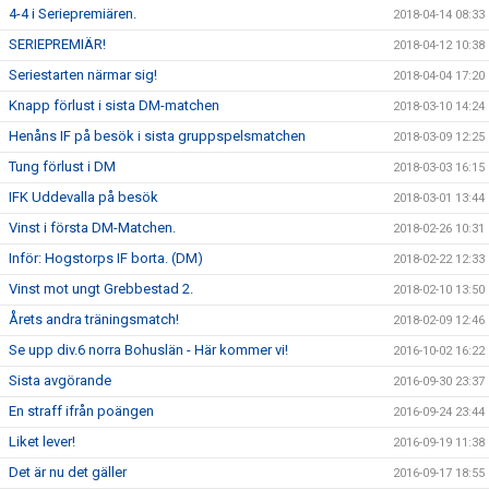
4-4 i Seriepremiären.
2018-04-14 08:33
SERIEPREMIÄR!
2018-04-12 10:38
Seriestarten närmar sig!
2018-04-04 17:20
Knapp förlust i sista DM-matchen
2018-03-10 14:24
Henåns IF på besök i sista gruppspelsmatchen
2018-03-09 12:25
Tung förlust i DM
2018-03-03 16:15
IFK Uddevalla på besök
2018-03-01 13:44
Vinst i första DM-Matchen.
2018-02-26 10:31
Inför: Hogstorps IF borta. (DM)
2018-02-22 12:33
Vinst mot ungt Grebbestad 2.
2018-02-10 13:50
Årets andra träningsmatch!
2018-02-09 12:46
Se upp div.6 norra Bohuslän - Här kommer vi!
2016-10-02 16:22
Sista avgörande
2016-09-30 23:37
En straff ifrån poängen
2016-09-24 23:44
Liket lever!
2016-09-19 11:38
Det är nu det gäller
2016-09-17 18:55