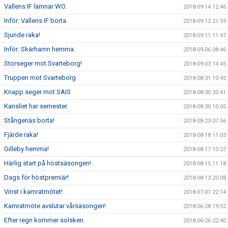
Vallens IF lämnar WO.
2018-09-14 12:46
Inför: Vallens IF borta.
2018-09-12 21:59
Sjunde raka!
2018-09-11 11:47
Inför: Skärhamn hemma.
2018-09-06 08:46
Storseger mot Svarteborg!
2018-09-03 14:45
Truppen mot Svarteborg
2018-08-31 10:45
Knapp seger mot SAIS
2018-08-30 20:41
Kansliet har semester.
2018-08-30 10:05
Stångenäs borta!
2018-08-23 07:56
Fjärde raka!
2018-08-18 11:03
Gilleby hemma!
2018-08-17 10:27
Härlig start på höstsäsongen!
2018-08-15 11:18
Dags för höstpremiär!
2018-08-13 20:08
Vinst i kamratmötet!
2018-07-01 22:14
Kamratmöte avslutar vårsäsongen!
2018-06-28 19:52
Efter regn kommer solsken.
2018-06-26 22:40