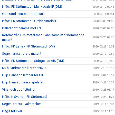
Inför: IFK Strömstad - Munkedals IF (DM)
2020-03-12 09:45
Godkänd insats trots förlust.
2020-03-11 09:54
Inför: IFK Strömstad - Grebbestads IF
2020-03-09 21:05
Delad pott hemma mot Ed.
2020-03-06 09:00
Referat från DM-mötet med Lane samt inför kommande
2020-02-25 09:23
match!
Inför: IFK Lane - IFK Strömstad (DM)
2020-02-21 15:02
Seger i årets första match!
2020-02-19 12:59
Inför: IFK Strömstad - Stångenäs AIS (DM)
2020-02-13 13:52
Nu huvudtränare klar för 2020!
2019-12-13 19:19
Filip Hansson lämnar för GIF.
2019-12-04 10:17
Filip Hansson årets spelare!
2019-11-21 14:35
Vinst och uppflyttning!
2019-10-28 08:17
Inför: IK Svane - IFK Strömstad
2019-10-24 11:25
Seger i första kvalmatchen!
2019-10-14 10:07
Dags för kval!
2019-10-11 11:10