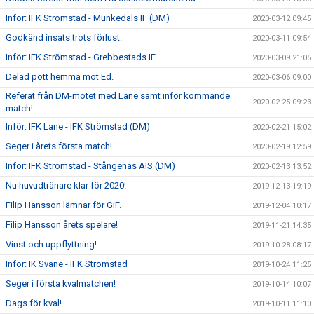
Inför: IFK Strömstad - Munkedals IF (DM)
2020-03-12 09:45
Godkänd insats trots förlust.
2020-03-11 09:54
Inför: IFK Strömstad - Grebbestads IF
2020-03-09 21:05
Delad pott hemma mot Ed.
2020-03-06 09:00
Referat från DM-mötet med Lane samt inför kommande
2020-02-25 09:23
match!
Inför: IFK Lane - IFK Strömstad (DM)
2020-02-21 15:02
Seger i årets första match!
2020-02-19 12:59
Inför: IFK Strömstad - Stångenäs AIS (DM)
2020-02-13 13:52
Nu huvudtränare klar för 2020!
2019-12-13 19:19
Filip Hansson lämnar för GIF.
2019-12-04 10:17
Filip Hansson årets spelare!
2019-11-21 14:35
Vinst och uppflyttning!
2019-10-28 08:17
Inför: IK Svane - IFK Strömstad
2019-10-24 11:25
Seger i första kvalmatchen!
2019-10-14 10:07
Dags för kval!
2019-10-11 11:10