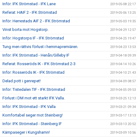
Inför: IFK Strömstad - IFK Lane
2019-05-08 22:17
Referat: HAIF 2 - IFK Strömstad
2019-05-06 13:25
Inför: Herrestads AIF 2 - IFK Strömstad
2019-05-03 19:35
Vinst borta mot Hogstorp.
2019-04-29 12:57
Inför: Hogstorps IF - IFK Strömstad
2019-04-25 19:47
Tung men rättvis förlust i hemmapremiären.
2019-04-23 13:53
Inför: IFK Strömstad - Henån/Gilleby IF
2019-04-18 09:39
Referat: Rosseröds IK - IFK Strömstad 2-3
2019-04-14 10:26
Inför: Rosseröds IK - IFK Strömstad
2019-04-10 21:43
Delad pott i genrepet!
2019-04-09 08:57
Inför: Tistedalen TIF - IFK Strömstad
2019-04-05 09:53
Förlust i DM mot ett starkt IFK Valla.
2019-03-25 12:13
Inför: IFK Strömstad - IFK Valla
2019-03-21 09:34
Komfortabel seger mot Steinberg!
2019-03-17 13:13
Inför: IFK Strömstad - Steinberg IF
2019-03-13 20:52
Kämpaseger i Kungshamn!
2019-03-09 10:56