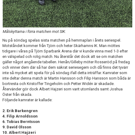
Målskyttarna i förra matchen mot SIK.
Nu på söndag spelas sista matchen på hemmaplan i årets seriespel.
Motståndet kommer från Tjörn och heter Skärhamns IK. Man möttes
tidigare i våras på Tjörn Sparbank Arena där vi kunde vinna med 1-3 efter
en välspelad och rolig match. Nu återstår det dock att se om matchen
gäller något angående tabellen. Henån/Gilleby möter Rosseröd på fredag
och vinner dem där så har dem säkrat seriesegern och då finns det tyvärr
inte så mycket att spela för på söndag ifall detta inträffar. Kamrater som
inte deltar denna match är Martin Hansson och Filip Hansson som båda är
bortresta och Kristoffer Tingeholm och Petter Widén är skadade.
Återvänder gör dock Albert Hajzeri som varit utomlands samt Joshua
Öster från skada.
Följande kamrater är kallade:
2. Erik Barkengren
4. Filip Arnoldsson
6. Tobias Berntsson
9. David Olsson
10. Albert Hajzeri