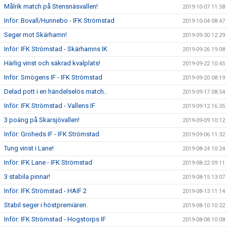
Målrik match på Stensnäsvallen!
2019-10-07 11:58
Inför: Bovall/Hunnebo - IFK Strömstad
2019-10-04 08:47
Seger mot Skärhamn!
2019-09-30 12:29
Inför: IFK Strömstad - Skärhamns IK
2019-09-26 19:08
Härlig vinst och säkrad kvalplats!
2019-09-22 10:45
Inför: Smögens IF - IFK Strömstad
2019-09-20 08:19
Delad pott i en händelselös match..
2019-09-17 08:54
Inför: IFK Strömstad - Vallens IF
2019-09-12 16:35
3 poäng på Skarsjövallen!
2019-09-09 10:12
Inför: Groheds IF - IFK Strömstad
2019-09-06 11:32
Tung vinst i Lane!
2019-08-24 10:24
Inför: IFK Lane - IFK Strömstad
2019-08-22 09:11
3 stabila pinnar!
2019-08-15 13:07
Inför: IFK Strömstad - HAIF 2
2019-08-13 11:14
Stabil seger i höstpremiären.
2019-08-10 10:22
Inför: IFK Strömstad - Hogstorps IF
2019-08-08 10:08