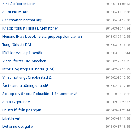
4-4 i Seriepremiären.
2018-04-14 08:33
SERIEPREMIÄR!
2018-04-12 10:38
Seriestarten närmar sig!
2018-04-04 17:20
Knapp förlust i sista DM-matchen
2018-03-10 14:24
Henåns IF på besök i sista gruppspelsmatchen
2018-03-09 12:25
Tung förlust i DM
2018-03-03 16:15
IFK Uddevalla på besök
2018-03-01 13:44
Vinst i första DM-Matchen.
2018-02-26 10:31
Inför: Hogstorps IF borta. (DM)
2018-02-22 12:33
Vinst mot ungt Grebbestad 2.
2018-02-10 13:50
Årets andra träningsmatch!
2018-02-09 12:46
Se upp div.6 norra Bohuslän - Här kommer vi!
2016-10-02 16:22
Sista avgörande
2016-09-30 23:37
En straff ifrån poängen
2016-09-24 23:44
Liket lever!
2016-09-19 11:38
Det är nu det gäller
2016-09-17 18:55