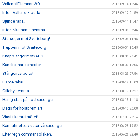
Vallens IF lämnar WO.
2018-09-14 12:46
Inför: Vallens IF borta.
2018-09-12 21:59
Sjunde raka!
2018-09-11 11:47
Inför: Skärhamn hemma.
2018-09-06 08:46
Storseger mot Svarteborg!
2018-09-03 14:45
Truppen mot Svarteborg
2018-08-31 10:45
Knapp seger mot SAIS
2018-08-30 20:41
Kansliet har semester.
2018-08-30 10:05
Stångenäs borta!
2018-08-23 07:56
Fjärde raka!
2018-08-18 11:03
Gilleby hemma!
2018-08-17 10:27
Härlig start på höstsäsongen!
2018-08-15 11:18
Dags för höstpremiär!
2018-08-13 20:08
Vinst i kamratmötet!
2018-07-01 22:14
Kamratmöte avslutar vårsäsongen!
2018-06-28 19:52
Efter regn kommer solsken.
2018-06-26 22:40