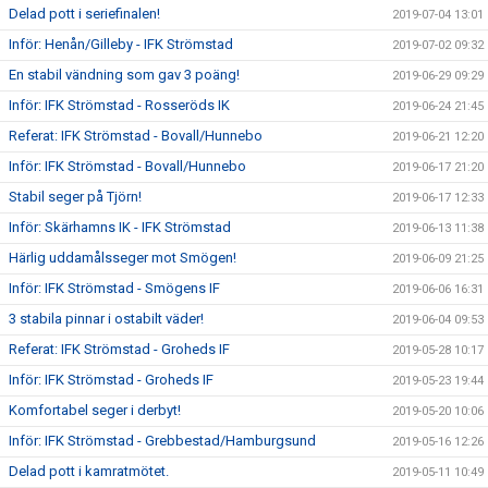
Delad pott i seriefinalen!
2019-07-04 13:01
Inför: Henån/Gilleby - IFK Strömstad
2019-07-02 09:32
En stabil vändning som gav 3 poäng!
2019-06-29 09:29
Inför: IFK Strömstad - Rosseröds IK
2019-06-24 21:45
Referat: IFK Strömstad - Bovall/Hunnebo
2019-06-21 12:20
Inför: IFK Strömstad - Bovall/Hunnebo
2019-06-17 21:20
Stabil seger på Tjörn!
2019-06-17 12:33
Inför: Skärhamns IK - IFK Strömstad
2019-06-13 11:38
Härlig uddamålsseger mot Smögen!
2019-06-09 21:25
Inför: IFK Strömstad - Smögens IF
2019-06-06 16:31
3 stabila pinnar i ostabilt väder!
2019-06-04 09:53
Referat: IFK Strömstad - Groheds IF
2019-05-28 10:17
Inför: IFK Strömstad - Groheds IF
2019-05-23 19:44
Komfortabel seger i derbyt!
2019-05-20 10:06
Inför: IFK Strömstad - Grebbestad/Hamburgsund
2019-05-16 12:26
Delad pott i kamratmötet.
2019-05-11 10:49