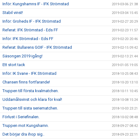
Inför: Kungshamns IF - IFK Strömstad
2019-03-06 21:38
Stabil vinst!
2019-03-04 15:45
Inför: Groheds IF - IFK Strömstad
2019-02-27 20:29
Referat: IFK Strömstad - Eds FF
2019-02-23 11:57
Inför: IFK Strömstad - Eds FF
2019-02-20 20:46
Referat: Bullarens GOIF - IFK Strömstad
2019-02-15 09:42
Säsongen 2019 igång!
2019-02-13 21:44
Ett stort tack
2019-01-05 19:05
Inför: IK Svane - IFK Strömstad
2018-10-25 08:43
Chansen finns fortfarande!
2018-10-20 13:10
Truppen till första kvalmatchen.
2018-10-11 10:45
Uddamålsvinst och klara för kval!
2018-10-08 15:24
Truppen till sista seriematchen.
2018-10-03 23:21
Förlust i Seriefinalen.
2018-10-02 08:48
Truppen mot Kungshamn.
2018-09-27 08:42
Det börjar dra ihop sig..
2018-09-23 22:11