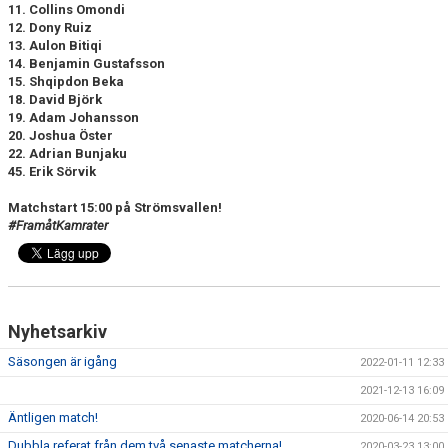
11. Collins Omondi
12. Dony Ruiz
13. Aulon Bitiqi
14. Benjamin Gustafsson
15. Shqipdon Beka
18. David Björk
19. Adam Johansson
20. Joshua Öster
22. Adrian Bunjaku
45. Erik Sörvik
Matchstart 15:00 på Strömsvallen!
#FramåtKamrater
Nyhetsarkiv
Säsongen är igång
2022-01-11 12:33
2021-12-13 16:09
Äntligen match!
2020-06-14 20:53
Dubbla referat från dem två senaste matcherna!
2020-03-23 13:00