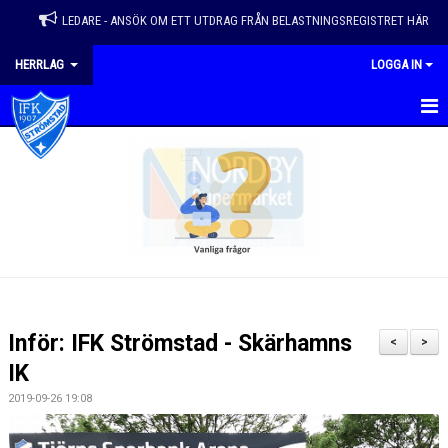
LEDARE - ANSÖK OM ETT UTDRAG FRÅN BELASTNINGSREGISTRET HÄR
HERRLAG
LOGGA IN
HEM
NYHETER
KALENDER
KONTAKT
GÄSTBOK
Inför: IFK Strömstad - Skärhamns
<
>
DOKUMENT
IK
2019-09-26 19:08
BILDGALLERI
TRUPP