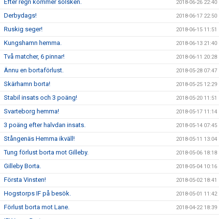
Efter regn kommer solsken.
2018-06-26 22:40
Derbydags!
2018-06-17 22:50
Ruskig seger!
2018-06-15 11:51
Kungshamn hemma.
2018-06-13 21:40
Två matcher, 6 pinnar!
2018-06-11 20:28
Ännu en bortaförlust.
2018-05-28 07:47
Skärhamn borta!
2018-05-25 12:29
Stabil insats och 3 poäng!
2018-05-20 11:51
Svarteborg hemma!
2018-05-17 11:14
3 poäng efter halvdan insats.
2018-05-14 07:45
Stångenäs Hemma ikväll!
2018-05-11 13:04
Tung förlust borta mot Gilleby.
2018-05-06 18:18
Gilleby Borta.
2018-05-04 10:16
Första Vinsten!
2018-05-02 18:41
Hogstorps IF på besök.
2018-05-01 11:42
Förlust borta mot Lane.
2018-04-22 18:39