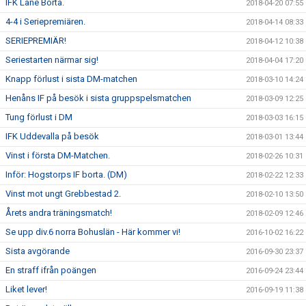
IFK Lane Borta.
2018-04-20 07:55
4-4 i Seriepremiären.
2018-04-14 08:33
SERIEPREMIÄR!
2018-04-12 10:38
Seriestarten närmar sig!
2018-04-04 17:20
Knapp förlust i sista DM-matchen
2018-03-10 14:24
Henåns IF på besök i sista gruppspelsmatchen
2018-03-09 12:25
Tung förlust i DM
2018-03-03 16:15
IFK Uddevalla på besök
2018-03-01 13:44
Vinst i första DM-Matchen.
2018-02-26 10:31
Inför: Hogstorps IF borta. (DM)
2018-02-22 12:33
Vinst mot ungt Grebbestad 2.
2018-02-10 13:50
Årets andra träningsmatch!
2018-02-09 12:46
Se upp div.6 norra Bohuslän - Här kommer vi!
2016-10-02 16:22
Sista avgörande
2016-09-30 23:37
En straff ifrån poängen
2016-09-24 23:44
Liket lever!
2016-09-19 11:38