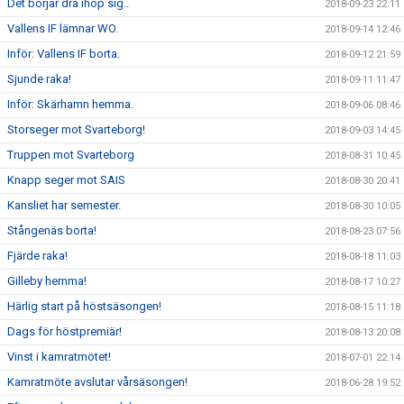
Det börjar dra ihop sig..
2018-09-23 22:11
Vallens IF lämnar WO.
2018-09-14 12:46
Inför: Vallens IF borta.
2018-09-12 21:59
Sjunde raka!
2018-09-11 11:47
Inför: Skärhamn hemma.
2018-09-06 08:46
Storseger mot Svarteborg!
2018-09-03 14:45
Truppen mot Svarteborg
2018-08-31 10:45
Knapp seger mot SAIS
2018-08-30 20:41
Kansliet har semester.
2018-08-30 10:05
Stångenäs borta!
2018-08-23 07:56
Fjärde raka!
2018-08-18 11:03
Gilleby hemma!
2018-08-17 10:27
Härlig start på höstsäsongen!
2018-08-15 11:18
Dags för höstpremiär!
2018-08-13 20:08
Vinst i kamratmötet!
2018-07-01 22:14
Kamratmöte avslutar vårsäsongen!
2018-06-28 19:52