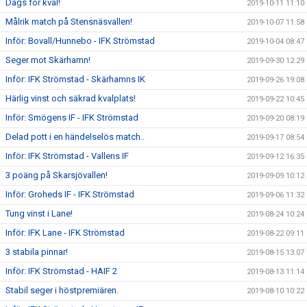
Dags för kval!
2019-10-11 11:10
Målrik match på Stensnäsvallen!
2019-10-07 11:58
Inför: Bovall/Hunnebo - IFK Strömstad
2019-10-04 08:47
Seger mot Skärhamn!
2019-09-30 12:29
Inför: IFK Strömstad - Skärhamns IK
2019-09-26 19:08
Härlig vinst och säkrad kvalplats!
2019-09-22 10:45
Inför: Smögens IF - IFK Strömstad
2019-09-20 08:19
Delad pott i en händelselös match..
2019-09-17 08:54
Inför: IFK Strömstad - Vallens IF
2019-09-12 16:35
3 poäng på Skarsjövallen!
2019-09-09 10:12
Inför: Groheds IF - IFK Strömstad
2019-09-06 11:32
Tung vinst i Lane!
2019-08-24 10:24
Inför: IFK Lane - IFK Strömstad
2019-08-22 09:11
3 stabila pinnar!
2019-08-15 13:07
Inför: IFK Strömstad - HAIF 2
2019-08-13 11:14
Stabil seger i höstpremiären.
2019-08-10 10:22