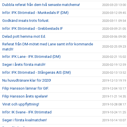
Dubbla referat från dem två senaste matcherna!
2020-03-23 13:00
Inför: IFK Strömstad - Munkedals IF (DM)
2020-03-12 09:45
Godkänd insats trots förlust.
2020-03-11 09:54
Inför: IFK Strömstad - Grebbestads IF
2020-03-09 21:05
Delad pott hemma mot Ed.
2020-03-06 09:00
Referat från DM-mötet med Lane samt inför kommande
2020-02-25 09:23
match!
Inför: IFK Lane - IFK Strömstad (DM)
2020-02-21 15:02
Seger i årets första match!
2020-02-19 12:59
Inför: IFK Strömstad - Stångenäs AIS (DM)
2020-02-13 13:52
Nu huvudtränare klar för 2020!
2019-12-13 19:19
Filip Hansson lämnar för GIF.
2019-12-04 10:17
Filip Hansson årets spelare!
2019-11-21 14:35
Vinst och uppflyttning!
2019-10-28 08:17
Inför: IK Svane - IFK Strömstad
2019-10-24 11:25
Seger i första kvalmatchen!
2019-10-14 10:07