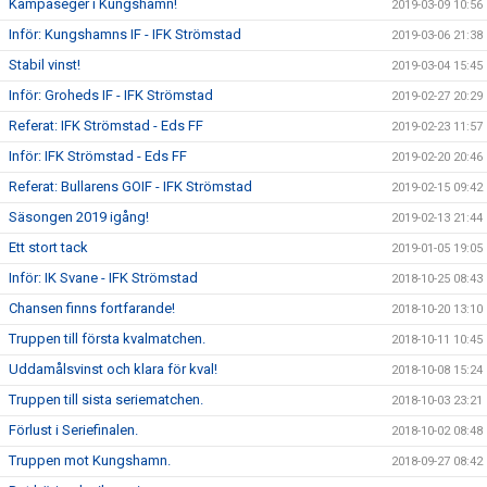
Kämpaseger i Kungshamn!
2019-03-09 10:56
Inför: Kungshamns IF - IFK Strömstad
2019-03-06 21:38
Stabil vinst!
2019-03-04 15:45
Inför: Groheds IF - IFK Strömstad
2019-02-27 20:29
Referat: IFK Strömstad - Eds FF
2019-02-23 11:57
Inför: IFK Strömstad - Eds FF
2019-02-20 20:46
Referat: Bullarens GOIF - IFK Strömstad
2019-02-15 09:42
Säsongen 2019 igång!
2019-02-13 21:44
Ett stort tack
2019-01-05 19:05
Inför: IK Svane - IFK Strömstad
2018-10-25 08:43
Chansen finns fortfarande!
2018-10-20 13:10
Truppen till första kvalmatchen.
2018-10-11 10:45
Uddamålsvinst och klara för kval!
2018-10-08 15:24
Truppen till sista seriematchen.
2018-10-03 23:21
Förlust i Seriefinalen.
2018-10-02 08:48
Truppen mot Kungshamn.
2018-09-27 08:42