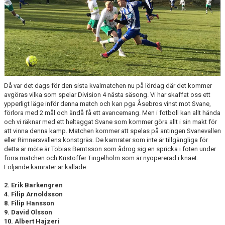
MATCHER
VERKSAMHETSBERÄTTELSER
Då var det dags för den sista kvalmatchen nu på lördag där det kommer
avgöras vilka som spelar Division 4 nästa säsong. Vi har skaffat oss ett
ypperligt läge inför denna match och kan pga Åsebros vinst mot Svane,
förlora med 2 mål och ändå få ett avancemang. Men i fotboll kan allt hända
och vi räknar med ett heltaggat Svane som kommer göra allt i sin makt för
att vinna denna kamp. Matchen kommer att spelas på antingen Svanevallen
eller Rimnersvallens konstgräs. De kamrater som inte är tillgängliga för
detta är möte är Tobias Berntsson som ådrog sig en spricka i foten under
förra matchen och Kristoffer Tingelholm som är nyopererad i knäet.
Följande kamrater är kallade:
2. Erik Barkengren
4. Filip Arnoldsson
8. Filip Hansson
9. David Olsson
10. Albert Hajzeri