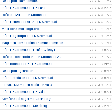
Delad pott i kamratmötet.
2019-05-11 10:49
Inför: IFK Strömstad - IFK Lane
2019-05-08 22:17
Referat: HAIF 2 - IFK Strömstad
2019-05-06 13:25
Inför: Herrestads AIF 2 - IFK Strömstad
2019-05-03 19:35
Vinst borta mot Hogstorp.
2019-04-29 12:57
Inför: Hogstorps IF - IFK Strömstad
2019-04-25 19:47
Tung men rättvis förlust i hemmapremiären.
2019-04-23 13:53
Inför: IFK Strömstad - Henån/Gilleby IF
2019-04-18 09:39
Referat: Rosseröds IK - IFK Strömstad 2-3
2019-04-14 10:26
Inför: Rosseröds IK - IFK Strömstad
2019-04-10 21:43
Delad pott i genrepet!
2019-04-09 08:57
Inför: Tistedalen TIF - IFK Strömstad
2019-04-05 09:53
Förlust i DM mot ett starkt IFK Valla.
2019-03-25 12:13
Inför: IFK Strömstad - IFK Valla
2019-03-21 09:34
Komfortabel seger mot Steinberg!
2019-03-17 13:13
Inför: IFK Strömstad - Steinberg IF
2019-03-13 20:52