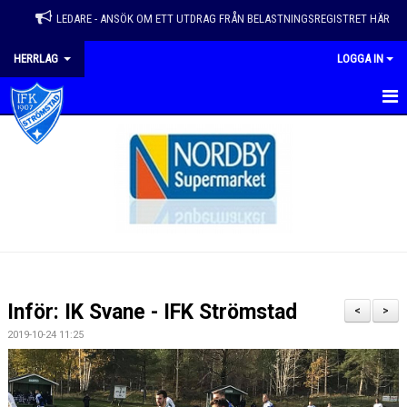
LEDARE - ANSÖK OM ETT UTDRAG FRÅN BELASTNINGSREGISTRET HÄR
HERRLAG
LOGGA IN
HEM
NYHETER
KALENDER
KONTAKT
GÄSTBOK
Inför: IK Svane - IFK Strömstad
<
>
DOKUMENT
2019-10-24 11:25
BILDGALLERI
TRUPP