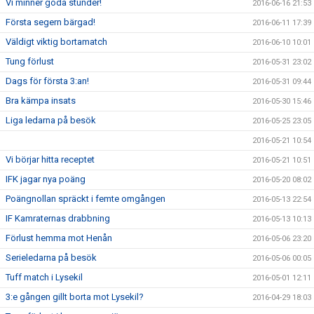
Vi minner goda stunder!
2016-06-16 21:53
Första segern bärgad!
2016-06-11 17:39
Väldigt viktig bortamatch
2016-06-10 10:01
Tung förlust
2016-05-31 23:02
Dags för första 3:an!
2016-05-31 09:44
Bra kämpa insats
2016-05-30 15:46
Liga ledarna på besök
2016-05-25 23:05
2016-05-21 10:54
Vi börjar hitta receptet
2016-05-21 10:51
IFK jagar nya poäng
2016-05-20 08:02
Poängnollan spräckt i femte omgången
2016-05-13 22:54
IF Kamraternas drabbning
2016-05-13 10:13
Förlust hemma mot Henån
2016-05-06 23:20
Serieledarna på besök
2016-05-06 00:05
Tuff match i Lysekil
2016-05-01 12:11
3:e gången gillt borta mot Lysekil?
2016-04-29 18:03