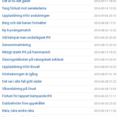
Det är nu det gäller
2016-09-17 18:55
Tung förlust mot serieledarna
2016-09-14 13:55
Uppladdning inför avslutningen
2016-09-06 20:10
Berg och dal banan fortsätter
2016-08-28 17:51
Ny 6-poängsmatch
2016-08-26 12:32
Väl kämpat men underlägset IFK
2016-08-20 20:45
Sensommarträning
2016-08-15 20:23
Riktigt starkt IFK på frammarsch
2016-08-13 18:52
Säsongsdebuten på naturgräset avklarat
2016-08-10 23:43
Uppladdning inför Bovall
2016-08-09 10:23
Höstsäsongen är igång
2016-08-07 01:18
Det var i alla fall gött väder
2016-06-28 21:22
Våravslutning på Orust
2016-06-28 13:54
Förlust för tappert kämpande IFK
2016-06-22 11:11
Dubbelmöte före uppehållet
2016-06-20 23:32
Nära, nära andra raka
2016-06-18 11:02