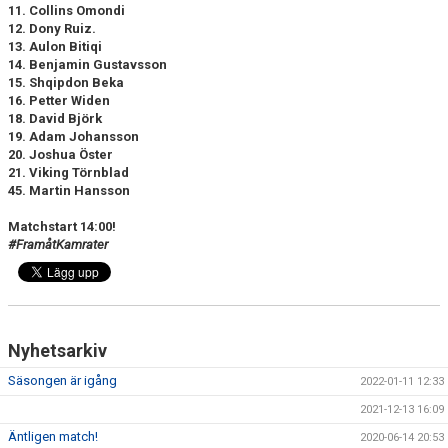
11. Collins Omondi
12. Dony Ruiz.
13. Aulon Bitiqi
14. Benjamin Gustavsson
15. Shqipdon Beka
16. Petter Widen
18. David Björk
19. Adam Johansson
20. Joshua Öster
21. Viking Törnblad
45. Martin Hansson
Matchstart 14:00!
#FramåtKamrater
Nyhetsarkiv
Säsongen är igång
2022-01-11 12:33
2021-12-13 16:09
Äntligen match!
2020-06-14 20:53