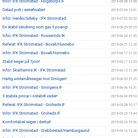
Inför: IFK Strömstad - Hogstorps IF
2019-08-08 10:08
Delad pott i seriefinalen!
2019-07-04 13:01
Inför: Henån/Gilleby - IFK Strömstad
2019-07-02 09:32
En stabil vändning som gav 3 poäng!
2019-06-29 09:29
Inför: IFK Strömstad - Rosseröds IK
2019-06-24 21:45
Referat: IFK Strömstad - Bovall/Hunnebo
2019-06-21 12:20
Inför: IFK Strömstad - Bovall/Hunnebo
2019-06-17 21:20
Stabil seger på Tjörn!
2019-06-17 12:33
Inför: Skärhamns IK - IFK Strömstad
2019-06-13 11:38
Härlig uddamålsseger mot Smögen!
2019-06-09 21:25
Inför: IFK Strömstad - Smögens IF
2019-06-06 16:31
3 stabila pinnar i ostabilt väder!
2019-06-04 09:53
Referat: IFK Strömstad - Groheds IF
2019-05-28 10:17
Inför: IFK Strömstad - Groheds IF
2019-05-23 19:44
Komfortabel seger i derbyt!
2019-05-20 10:06
Inför: IFK Strömstad - Grebbestad/Hamburgsund
2019-05-16 12:26