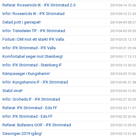
Referat: Rosseröds IK - IFK Strömstad 2-3
2019-04-14 10:26
Inför: Rosseröds IK - IFK Strömstad
2019-04-10 21:43
Delad pott i genrepet!
2019-04-09 08:57
Inför: Tistedalen TIF - IFK Strömstad
2019-04-05 09:53
Förlust i DM mot ett starkt IFK Valla.
2019-03-25 12:13
Inför: IFK Strömstad - IFK Valla
2019-03-21 09:34
Komfortabel seger mot Steinberg!
2019-03-17 13:13
Inför: IFK Strömstad - Steinberg IF
2019-03-13 20:52
Kämpaseger i Kungshamn!
2019-03-09 10:56
Inför: Kungshamns IF - IFK Strömstad
2019-03-06 21:38
Stabil vinst!
2019-03-04 15:45
Inför: Groheds IF - IFK Strömstad
2019-02-27 20:29
Referat: IFK Strömstad - Eds FF
2019-02-23 11:57
Inför: IFK Strömstad - Eds FF
2019-02-20 20:46
Referat: Bullarens GOIF - IFK Strömstad
2019-02-15 09:42
Säsongen 2019 igång!
2019-02-13 21:44