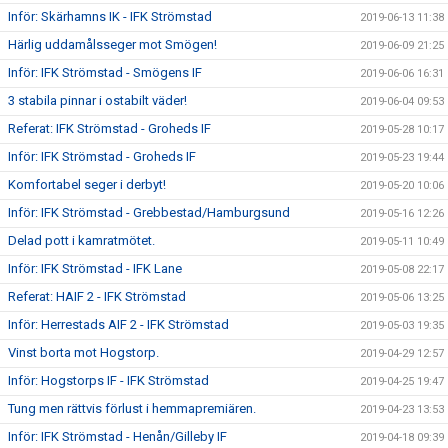
Inför: Skärhamns IK - IFK Strömstad
2019-06-13 11:38
Härlig uddamålsseger mot Smögen!
2019-06-09 21:25
Inför: IFK Strömstad - Smögens IF
2019-06-06 16:31
3 stabila pinnar i ostabilt väder!
2019-06-04 09:53
Referat: IFK Strömstad - Groheds IF
2019-05-28 10:17
Inför: IFK Strömstad - Groheds IF
2019-05-23 19:44
Komfortabel seger i derbyt!
2019-05-20 10:06
Inför: IFK Strömstad - Grebbestad/Hamburgsund
2019-05-16 12:26
Delad pott i kamratmötet.
2019-05-11 10:49
Inför: IFK Strömstad - IFK Lane
2019-05-08 22:17
Referat: HAIF 2 - IFK Strömstad
2019-05-06 13:25
Inför: Herrestads AIF 2 - IFK Strömstad
2019-05-03 19:35
Vinst borta mot Hogstorp.
2019-04-29 12:57
Inför: Hogstorps IF - IFK Strömstad
2019-04-25 19:47
Tung men rättvis förlust i hemmapremiären.
2019-04-23 13:53
Inför: IFK Strömstad - Henån/Gilleby IF
2019-04-18 09:39