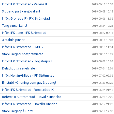
Inför: IFK Strömstad - Vallens IF
2019-09-12 16:35
3 poäng på Skarsjövallen!
2019-09-09 10:12
Inför: Groheds IF - IFK Strömstad
2019-09-06 11:32
Tung vinst i Lane!
2019-08-24 10:24
Inför: IFK Lane - IFK Strömstad
2019-08-22 09:11
3 stabila pinnar!
2019-08-15 13:07
Inför: IFK Strömstad - HAIF 2
2019-08-13 11:14
Stabil seger i höstpremiären.
2019-08-10 10:22
Inför: IFK Strömstad - Hogstorps IF
2019-08-08 10:08
Delad pott i seriefinalen!
2019-07-04 13:01
Inför: Henån/Gilleby - IFK Strömstad
2019-07-02 09:32
En stabil vändning som gav 3 poäng!
2019-06-29 09:29
Inför: IFK Strömstad - Rosseröds IK
2019-06-24 21:45
Referat: IFK Strömstad - Bovall/Hunnebo
2019-06-21 12:20
Inför: IFK Strömstad - Bovall/Hunnebo
2019-06-17 21:20
Stabil seger på Tjörn!
2019-06-17 12:33