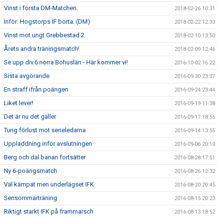
Vinst i första DM-Matchen.
2018-02-26 10:31
Inför: Hogstorps IF borta. (DM)
2018-02-22 12:33
Vinst mot ungt Grebbestad 2.
2018-02-10 13:50
Årets andra träningsmatch!
2018-02-09 12:46
Se upp div.6 norra Bohuslän - Här kommer vi!
2016-10-02 16:22
Sista avgörande
2016-09-30 23:37
En straff ifrån poängen
2016-09-24 23:44
Liket lever!
2016-09-19 11:38
Det är nu det gäller
2016-09-17 18:55
Tung förlust mot serieledarna
2016-09-14 13:55
Uppladdning inför avslutningen
2016-09-06 20:10
Berg och dal banan fortsätter
2016-08-28 17:51
Ny 6-poängsmatch
2016-08-26 12:32
Väl kämpat men underlägset IFK
2016-08-20 20:45
Sensommarträning
2016-08-15 20:23
Riktigt starkt IFK på frammarsch
2016-08-13 18:52