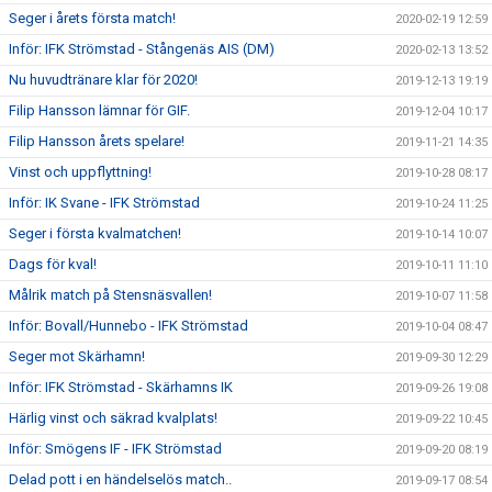
Seger i årets första match!
2020-02-19 12:59
Inför: IFK Strömstad - Stångenäs AIS (DM)
2020-02-13 13:52
Nu huvudtränare klar för 2020!
2019-12-13 19:19
Filip Hansson lämnar för GIF.
2019-12-04 10:17
Filip Hansson årets spelare!
2019-11-21 14:35
Vinst och uppflyttning!
2019-10-28 08:17
Inför: IK Svane - IFK Strömstad
2019-10-24 11:25
Seger i första kvalmatchen!
2019-10-14 10:07
Dags för kval!
2019-10-11 11:10
Målrik match på Stensnäsvallen!
2019-10-07 11:58
Inför: Bovall/Hunnebo - IFK Strömstad
2019-10-04 08:47
Seger mot Skärhamn!
2019-09-30 12:29
Inför: IFK Strömstad - Skärhamns IK
2019-09-26 19:08
Härlig vinst och säkrad kvalplats!
2019-09-22 10:45
Inför: Smögens IF - IFK Strömstad
2019-09-20 08:19
Delad pott i en händelselös match..
2019-09-17 08:54