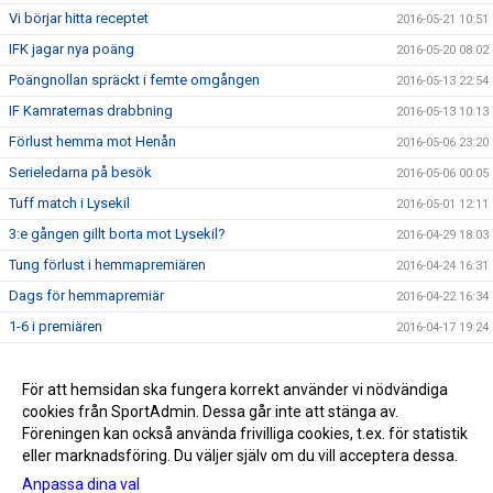
Vi börjar hitta receptet
2016-05-21 10:51
IFK jagar nya poäng
2016-05-20 08:02
Poängnollan spräckt i femte omgången
2016-05-13 22:54
IF Kamraternas drabbning
2016-05-13 10:13
Förlust hemma mot Henån
2016-05-06 23:20
Serieledarna på besök
2016-05-06 00:05
Tuff match i Lysekil
2016-05-01 12:11
3:e gången gillt borta mot Lysekil?
2016-04-29 18:03
Tung förlust i hemmapremiären
2016-04-24 16:31
Dags för hemmapremiär
2016-04-22 16:34
1-6 i premiären
2016-04-17 19:24
Dags för seriepremiär
2016-04-17 13:11
Försäsongen avklarad
För att hemsidan ska fungera korrekt använder vi nödvändiga
2016-04-09 15:50
cookies från SportAdmin. Dessa går inte att stänga av.
Resan har börjat - Seger mot Hamburgsund
2016-03-25 15:32
Föreningen kan också använda frivilliga cookies, t.ex. för statistik
eller marknadsföring. Du väljer själv om du vill acceptera dessa.
Anpassa dina val