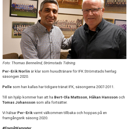
MATCHER
VERKSAMHETSBERÄTTELSER
Foto: Thomas Bennelind, Strömstads Tidning.
Per-Erik Norlin
är klar som huvudtränare för IFK Strömstads herrlag
säsongen 2020.
Pelle
som han kallas har tidigare tränat IFK, säsongerna 2007-2011.
Till sin hjälp kommer han att ha
Bert-Ola Mattsson
,
Håkan Hansson
och
Tomas Johansson
som alla fortsätter.
Vi hälsar
Per-Erik
varmt välkommen tillbaka och hoppas på en
framgångsrik säsong 2020.
#FramåtKamrater