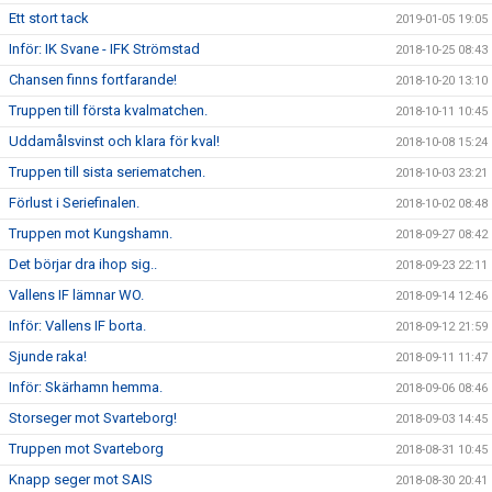
Ett stort tack
2019-01-05 19:05
Inför: IK Svane - IFK Strömstad
2018-10-25 08:43
Chansen finns fortfarande!
2018-10-20 13:10
Truppen till första kvalmatchen.
2018-10-11 10:45
Uddamålsvinst och klara för kval!
2018-10-08 15:24
Truppen till sista seriematchen.
2018-10-03 23:21
Förlust i Seriefinalen.
2018-10-02 08:48
Truppen mot Kungshamn.
2018-09-27 08:42
Det börjar dra ihop sig..
2018-09-23 22:11
Vallens IF lämnar WO.
2018-09-14 12:46
Inför: Vallens IF borta.
2018-09-12 21:59
Sjunde raka!
2018-09-11 11:47
Inför: Skärhamn hemma.
2018-09-06 08:46
Storseger mot Svarteborg!
2018-09-03 14:45
Truppen mot Svarteborg
2018-08-31 10:45
Knapp seger mot SAIS
2018-08-30 20:41