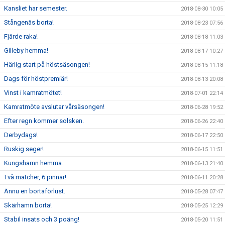
Kansliet har semester.
2018-08-30 10:05
Stångenäs borta!
2018-08-23 07:56
Fjärde raka!
2018-08-18 11:03
Gilleby hemma!
2018-08-17 10:27
Härlig start på höstsäsongen!
2018-08-15 11:18
Dags för höstpremiär!
2018-08-13 20:08
Vinst i kamratmötet!
2018-07-01 22:14
Kamratmöte avslutar vårsäsongen!
2018-06-28 19:52
Efter regn kommer solsken.
2018-06-26 22:40
Derbydags!
2018-06-17 22:50
Ruskig seger!
2018-06-15 11:51
Kungshamn hemma.
2018-06-13 21:40
Två matcher, 6 pinnar!
2018-06-11 20:28
Ännu en bortaförlust.
2018-05-28 07:47
Skärhamn borta!
2018-05-25 12:29
Stabil insats och 3 poäng!
2018-05-20 11:51