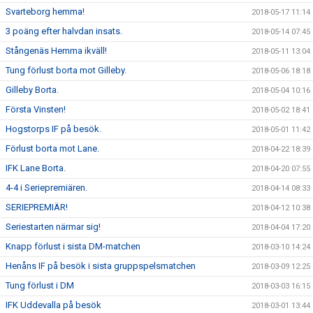
Svarteborg hemma!
2018-05-17 11:14
3 poäng efter halvdan insats.
2018-05-14 07:45
Stångenäs Hemma ikväll!
2018-05-11 13:04
Tung förlust borta mot Gilleby.
2018-05-06 18:18
Gilleby Borta.
2018-05-04 10:16
Första Vinsten!
2018-05-02 18:41
Hogstorps IF på besök.
2018-05-01 11:42
Förlust borta mot Lane.
2018-04-22 18:39
IFK Lane Borta.
2018-04-20 07:55
4-4 i Seriepremiären.
2018-04-14 08:33
SERIEPREMIÄR!
2018-04-12 10:38
Seriestarten närmar sig!
2018-04-04 17:20
Knapp förlust i sista DM-matchen
2018-03-10 14:24
Henåns IF på besök i sista gruppspelsmatchen
2018-03-09 12:25
Tung förlust i DM
2018-03-03 16:15
IFK Uddevalla på besök
2018-03-01 13:44