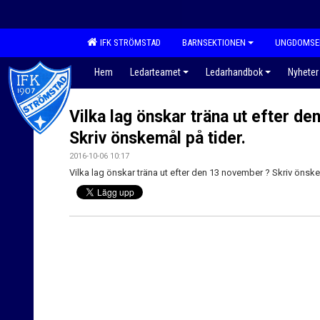
IFK STRÖMSTAD
BARNSEKTIONEN
UNGDOMSE
Hem
Ledarteamet
Ledarhandbok
Nyheter
Vilka lag önskar träna ut efter d
Skriv önskemål på tider.
2016-10-06 10:17
Vilka lag önskar träna ut efter den 13 november ? Skriv önske