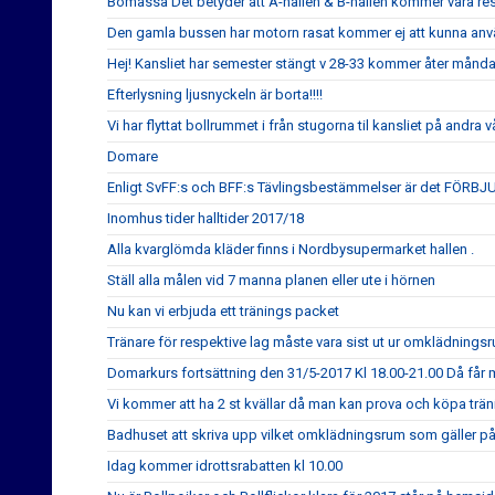
Bomässa Det betyder att A-hallen & B-hallen kommer vara res
Den gamla bussen har motorn rasat kommer ej att kunna an
Hej! Kansliet har semester stängt v 28-33 kommer åter månd
Efterlysning ljusnyckeln är borta!!!!
Vi har flyttat bollrummet i från stugorna til kansliet på andra 
Domare
Enligt SvFF:s och BFF:s Tävlingsbestämmelser är det FÖRB
Inomhus tider halltider 2017/18
Alla kvarglömda kläder finns i Nordbysupermarket hallen .
Ställ alla målen vid 7 manna planen eller ute i hörnen
Nu kan vi erbjuda ett tränings packet
Tränare för respektive lag måste vara sist ut ur omklädningsrum
Domarkurs fortsättning den 31/5-2017 Kl 18.00-21.00 Då få
Vi kommer att ha 2 st kvällar då man kan prova och köpa trä
Badhuset att skriva upp vilket omklädningsrum som gäller på 
Idag kommer idrottsrabatten kl 10.00