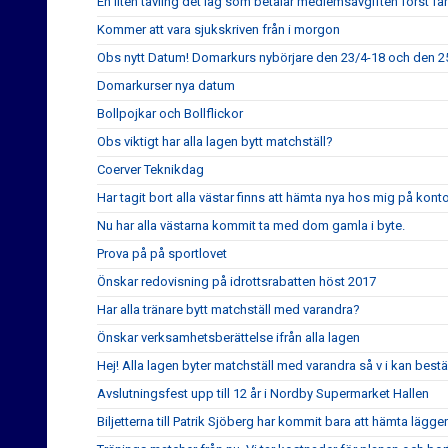
En liten tävling det lag som betalar medlemsavgiften först får
Kommer att vara sjukskriven från i morgon
Obs nytt Datum! Domarkurs nybörjare den 23/4-18 och den 2
Domarkurser nya datum
Bollpojkar och Bollflickor
Obs viktigt har alla lagen bytt matchställ?
Coerver Teknikdag
Har tagit bort alla västar finns att hämta nya hos mig på konto
Nu har alla västarna kommit ta med dom gamla i byte.
Prova på på sportlovet
Önskar redovisning på idrottsrabatten höst 2017
Har alla tränare bytt matchställ med varandra?
Önskar verksamhetsberättelse ifrån alla lagen
Hej! Alla lagen byter matchställ med varandra så v i kan best
Avslutningsfest upp till 12 år i Nordby Supermarket Hallen
Biljetterna till Patrik Sjöberg har kommit bara att hämta lägge