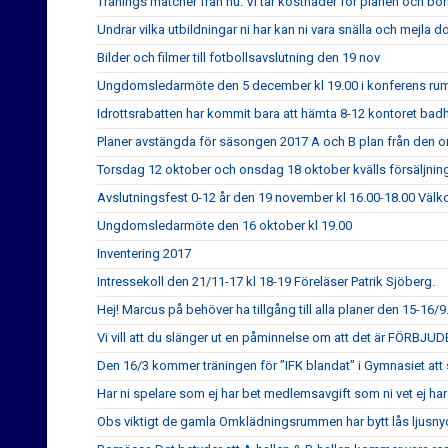
Tränings matcher från nu. Vi tar kostnader för planen och bor
Undrar vilka utbildningar ni har kan ni vara snälla och mejla do
Bilder och filmer till fotbollsavslutning den 19 nov
Ungdomsledarmöte den 5 december kl 19.00 i konferens rum
Idrottsrabatten har kommit bara att hämta 8-12 kontoret badhu
Planer avstängda för säsongen 2017 A och B plan från den 
Torsdag 12 oktober och onsdag 18 oktober kvälls försäljning
Avslutningsfest 0-12 år den 19 november kl 16.00-18.00 Väl
Ungdomsledarmöte den 16 oktober kl 19.00
Inventering 2017
Intressekoll den 21/11-17 kl 18-19 Föreläser Patrik Sjöberg.
Hej! Marcus på behöver ha tillgång till alla planer den 15-16/9
Vi vill att du slänger ut en påminnelse om att det är FÖRBJU
Den 16/3 kommer träningen för ”IFK blandat” i Gymnasiet att 
Har ni spelare som ej har bet medlemsavgift som ni vet ej har e
Obs viktigt de gamla Omklädningsrummen har bytt lås ljusny