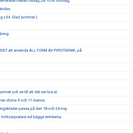
erverade mellan tisdag 24/10 till Söndag
vändas.
ag v.34. Glad sommar:)
våning
JUDET att använda ALL FORM AV PYROTEKNIK, på
met och se till att det ser bra ut.
r man döma 9 och 11 manna.
ningskläder passa på den 18 och 24 maj .
trottoarpratare vid bägge entréerna.