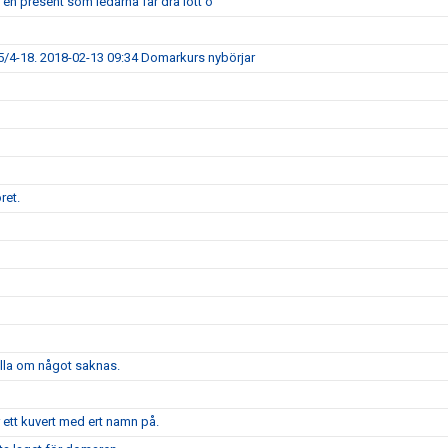
 en present som ledarna får dra lott o
5/4-18. 2018-02-13 09:34 Domarkurs nybörjar
ret.
älla om något saknas.
r ett kuvert med ert namn på.