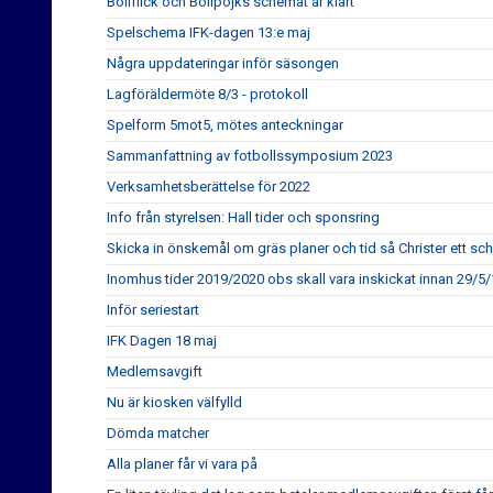
Bollflick och Bollpojks schemat är klart
Spelschema IFK-dagen 13:e maj
Några uppdateringar inför säsongen
Lagföräldermöte 8/3 - protokoll
Spelform 5mot5, mötes anteckningar
Sammanfattning av fotbollssymposium 2023
Verksamhetsberättelse för 2022
Info från styrelsen: Hall tider och sponsring
Skicka in önskemål om gräs planer och tid så Christer ett s
Inomhus tider 2019/2020 obs skall vara inskickat innan 29/5
Inför seriestart
IFK Dagen 18 maj
Medlemsavgift
Nu är kiosken välfylld
Dömda matcher
Alla planer får vi vara på