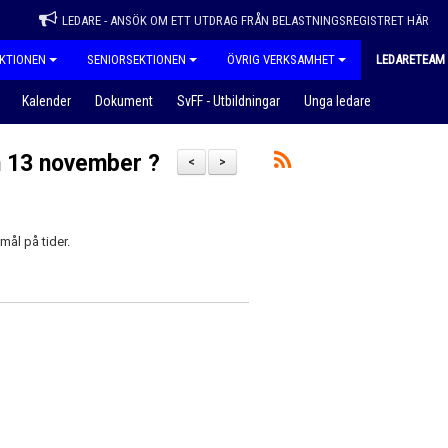
LEDARE - ANSÖK OM ETT UTDRAG FRÅN BELASTNINGSREGISTRET HÄR
KTIONEN
SENIORSEKTIONEN
ÖVRIG VERKSAMHET
LEDARETEAM
Kalender
Dokument
SvFF - Utbildningar
Unga ledare
en 13 november ?
<
>
mål på tider.