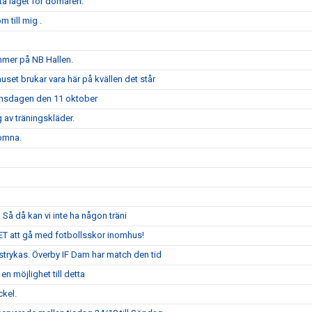
ta laget för domaren.
m till mig .
mer på NB Hallen.
set brukar vara här på kvällen det står
onsdagen den 11 oktober
 av träningskläder.
komna.
. Så då kan vi inte ha någon träni
DET att gå med fotbollsskor inomhus!
strykas. Överby IF Dam har match den tid
n möjlighet till detta
ckel.