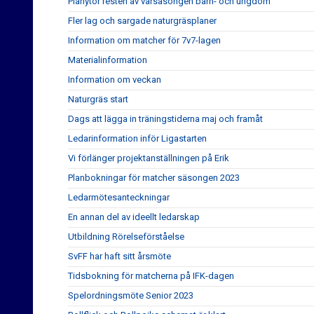
Planytor resten av vårsäsongen barn- och ungdom
Fler lag och sargade naturgräsplaner
Information om matcher för 7v7-lagen
Materialinformation
Information om veckan
Naturgräs start
Dags att lägga in träningstiderna maj och framåt
Ledarinformation inför Ligastarten
Vi förlänger projektanställningen på Erik
Planbokningar för matcher säsongen 2023
Ledarmötesanteckningar
En annan del av ideellt ledarskap
Utbildning Rörelseförståelse
SvFF har haft sitt årsmöte
Tidsbokning för matcherna på IFK-dagen
Spelordningsmöte Senior 2023