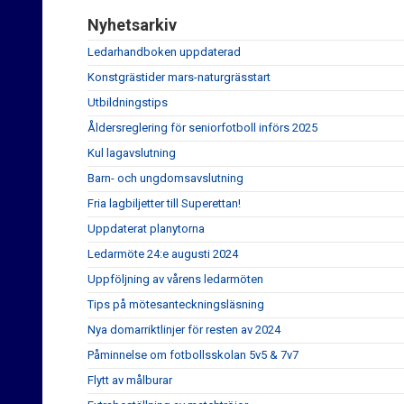
Nyhetsarkiv
Ledarhandboken uppdaterad
Konstgrästider mars-naturgrässtart
Utbildningstips
Åldersreglering för seniorfotboll införs 2025
Kul lagavslutning
Barn- och ungdomsavslutning
Fria lagbiljetter till Superettan!
Uppdaterat planytorna
Ledarmöte 24:e augusti 2024
Uppföljning av vårens ledarmöten
Tips på mötesanteckningsläsning
Nya domarriktlinjer för resten av 2024
Påminnelse om fotbollsskolan 5v5 & 7v7
Flytt av målburar