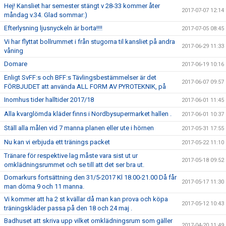
Hej! Kansliet har semester stängt v 28-33 kommer åter
2017-07-07 12:14
måndag v.34. Glad sommar:)
Efterlysning ljusnyckeln är borta!!!!
2017-07-05 08:45
Vi har flyttat bollrummet i från stugorna til kansliet på andra
2017-06-29 11:33
våning
Domare
2017-06-19 10:16
Enligt SvFF:s och BFF:s Tävlingsbestämmelser är det
2017-06-07 09:57
FÖRBJUDET att använda ALL FORM AV PYROTEKNIK, på
Inomhus tider halltider 2017/18
2017-06-01 11:45
Alla kvarglömda kläder finns i Nordbysupermarket hallen .
2017-06-01 10:37
Ställ alla målen vid 7 manna planen eller ute i hörnen
2017-05-31 17:55
Nu kan vi erbjuda ett tränings packet
2017-05-22 11:10
Tränare för respektive lag måste vara sist ut ur
2017-05-18 09:52
omklädningsrummet och se till att det ser bra ut.
Domarkurs fortsättning den 31/5-2017 Kl 18.00-21.00 Då får
2017-05-17 11:30
man döma 9 och 11 manna.
Vi kommer att ha 2 st kvällar då man kan prova och köpa
2017-05-12 10:43
träningskläder passa på den 18 och 24 maj .
Badhuset att skriva upp vilket omklädningsrum som gäller
2017-04-20 11:49