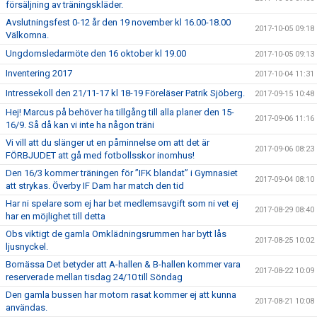
försäljning av träningskläder.
Avslutningsfest 0-12 år den 19 november kl 16.00-18.00
2017-10-05 09:18
Välkomna.
Ungdomsledarmöte den 16 oktober kl 19.00
2017-10-05 09:13
Inventering 2017
2017-10-04 11:31
Intressekoll den 21/11-17 kl 18-19 Föreläser Patrik Sjöberg.
2017-09-15 10:48
Hej! Marcus på behöver ha tillgång till alla planer den 15-
2017-09-06 11:16
16/9. Så då kan vi inte ha någon träni
Vi vill att du slänger ut en påminnelse om att det är
2017-09-06 08:23
FÖRBJUDET att gå med fotbollsskor inomhus!
Den 16/3 kommer träningen för ”IFK blandat” i Gymnasiet
2017-09-04 08:10
att strykas. Överby IF Dam har match den tid
Har ni spelare som ej har bet medlemsavgift som ni vet ej
2017-08-29 08:40
har en möjlighet till detta
Obs viktigt de gamla Omklädningsrummen har bytt lås
2017-08-25 10:02
ljusnyckel.
Bomässa Det betyder att A-hallen & B-hallen kommer vara
2017-08-22 10:09
reserverade mellan tisdag 24/10 till Söndag
Den gamla bussen har motorn rasat kommer ej att kunna
2017-08-21 10:08
användas.