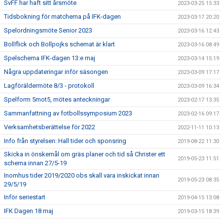
SvFF har haft sitt årsmöte
2023-03-25 15:33
Tidsbokning för matcherna på IFK-dagen
2023-03-17 20:20
Spelordningsmöte Senior 2023
2023-03-16 12:43
Bollflick och Bollpojks schemat är klart
2023-03-16 08:49
Spelschema IFK-dagen 13:e maj
2023-03-14 15:19
Några uppdateringar inför säsongen
2023-03-09 17:17
Lagföräldermöte 8/3 - protokoll
2023-03-09 16:34
Spelform 5mot5, mötes anteckningar
2023-02-17 13:35
Sammanfattning av fotbollssymposium 2023
2023-02-16 09:17
Verksamhetsberättelse för 2022
2022-11-11 10:13
Info från styrelsen: Hall tider och sponsring
2019-08-22 11:30
Skicka in önskemål om gräs planer och tid så Christer ett
2019-05-23 11:51
schema innan 27/5-19
Inomhus tider 2019/2020 obs skall vara inskickat innan
2019-05-23 08:35
29/5/19
Inför seriestart
2019-04-15 13:08
IFK Dagen 18 maj
2019-03-15 18:39