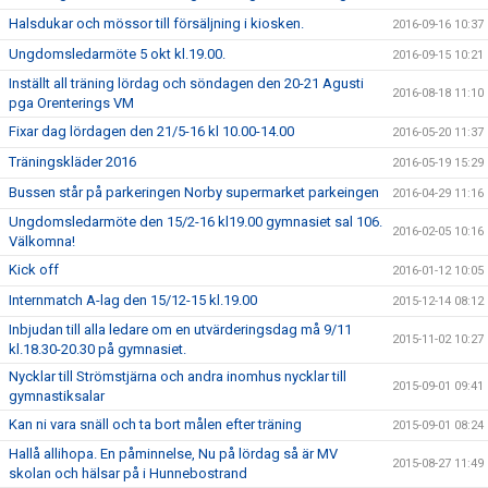
Halsdukar och mössor till försäljning i kiosken.
2016-09-16 10:37
Ungdomsledarmöte 5 okt kl.19.00.
2016-09-15 10:21
Inställt all träning lördag och söndagen den 20-21 Agusti
2016-08-18 11:10
pga Orenterings VM
Fixar dag lördagen den 21/5-16 kl 10.00-14.00
2016-05-20 11:37
Träningskläder 2016
2016-05-19 15:29
Bussen står på parkeringen Norby supermarket parkeingen
2016-04-29 11:16
Ungdomsledarmöte den 15/2-16 kl19.00 gymnasiet sal 106.
2016-02-05 10:16
Välkomna!
Kick off
2016-01-12 10:05
Internmatch A-lag den 15/12-15 kl.19.00
2015-12-14 08:12
Inbjudan till alla ledare om en utvärderingsdag må 9/11
2015-11-02 10:27
kl.18.30-20.30 på gymnasiet.
Nycklar till Strömstjärna och andra inomhus nycklar till
2015-09-01 09:41
gymnastiksalar
Kan ni vara snäll och ta bort målen efter träning
2015-09-01 08:24
Hallå allihopa. En påminnelse, Nu på lördag så är MV
2015-08-27 11:49
skolan och hälsar på i Hunnebostrand