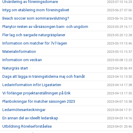
Utvärdering av föreningsdomare
2023-07-10 16:23
Intyg om etablering inom föreningslivet
2023-06-27 07:06
Beach soccer som sommaravslutning?
2023-06-16 22:56
Planytor resten av vårsäsongen barn- och ungdom
2023-05-29 16:17
Fler lag och sargade naturgräsplaner
2023-05-20 12:28
Information om matcher för 7v7-lagen
2023-05-19 15:46
Materialinformation
2023-05-15 15:37
Information om veckan
2023-05-08 12:23
Naturgräs start
2023-04-30 06:49
Dags att lägga in träningstiderna maj och framåt
2023-04-15 13:30
Ledarinformation inför Ligastarten
2023-04-14 17:38
Vi förlänger projektanställningen på Erik
2023-04-13 17:35
Planbokningar för matcher säsongen 2023
2023-04-07 10:38
Ledarmötesanteckningar
2023-04-04 17:31
En annan del av ideellt ledarskap
2023-04-03 14:16
Utbildning Rörelseförståelse
2023-04-01 20:46