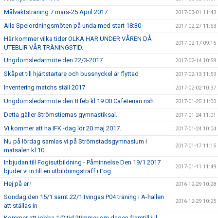
Målvaktsträning 7 mars-25 April 2017
2017-03-01 11:43
Alla Spelordningsmöten på unda med start 18:30
2017-02-27 11:53
Här kommer vilka tider OLKA HAR UNDER VÅREN DÅ
2017-02-17 09:15
UTEBLIR VÅR TRÄNINGSTID.
Ungdomsledarmöte den 22/3-2017
2017-02-14 10:58
Skåpet till hjärtstartare och bussnyckel är flyttad
2017-02-13 11:59
Inventering matchs ställ 2017
2017-02-02 10:37
Ungdomsledarmöte den 8 feb kl 19.00 Cafeterian nsh.
2017-01-25 11:00
Detta gäller Strömstiernas gymnastiksal.
2017-01-24 11:01
Vi kommer att ha IFK -dag lör 20 maj 2017.
2017-01-24 10:04
Nu på lördag samlas vi på Strömstadsgymnasium i
2017-01-17 11:15
matsalen kl 10.
Inbjudan till Fogisutbildning - Påminnelse Den 19/1 2017
2017-01-11 11:49
bjuder vi in till en utbildningsträff i Fog
Hej på er !
2016-12-29 10:28
Söndag den 15/1 samt 22/1 tvingas P04 träning i A-hallen
2016-12-29 10:25
att ställas in
Kommer att jobba 1/2 tid 2timmar om dagen framtill jul