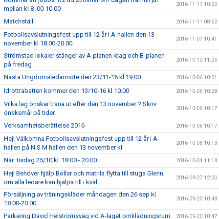
2016-11-17 10:29
mellan kl 8 .00-10.00
Matchställ
2016-11-11 08:52
Fotbollsavslutningsfest upp till 12 år i A-hallen den 13
2016-11-07 10:41
november kl 18.00-20.00
Strömstad lokaler stänger av A-planen idag och B-planen
2016-10-10 11:25
på fredag
Nästa Ungdomsledarmöte den 23/11-16 kl 19.00
2016-10-06 10:31
Idrottrabatten kommer den 13/10-16 kl 10.00
2016-10-06 10:28
Vilka lag önskar träna ut efter den 13 november ? Skriv
2016-10-06 10:17
önskemål på tider.
Verksamhetsberättelse 2016
2016-10-06 10:17
Hej! Välkomna Fotbollsavslutningsfest upp till 12 år i A-
2016-10-06 10:13
hallen på N S M hallen den 13 november kl
När: tisdag 25/10 kl. 18.00 - 20.00
2016-10-04 11:18
Hej! Behöver hjälp Bollar och matrila flytta till stuga Glenn
2016-09-27 12:00
om alla ledare kan hjälpa till i kväl
Försäljning av träningskläder måndagen den 26 sep kl
2016-09-20 10:48
18.00-20.00.
Parkering David Helströmsväg vid A-laget omklädningsrum.
2016-09-20 10:47