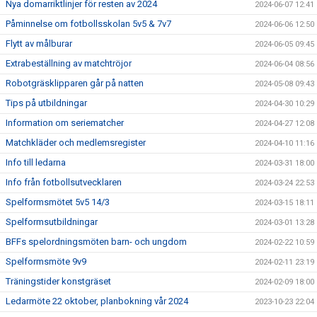
Nya domarriktlinjer för resten av 2024
2024-06-07 12:41
Påminnelse om fotbollsskolan 5v5 & 7v7
2024-06-06 12:50
Flytt av målburar
2024-06-05 09:45
Extrabeställning av matchtröjor
2024-06-04 08:56
Robotgräsklipparen går på natten
2024-05-08 09:43
Tips på utbildningar
2024-04-30 10:29
Information om seriematcher
2024-04-27 12:08
Matchkläder och medlemsregister
2024-04-10 11:16
Info till ledarna
2024-03-31 18:00
Info från fotbollsutvecklaren
2024-03-24 22:53
Spelformsmötet 5v5 14/3
2024-03-15 18:11
Spelformsutbildningar
2024-03-01 13:28
BFFs spelordningsmöten barn- och ungdom
2024-02-22 10:59
Spelformsmöte 9v9
2024-02-11 23:19
Träningstider konstgräset
2024-02-09 18:00
Ledarmöte 22 oktober, planbokning vår 2024
2023-10-23 22:04