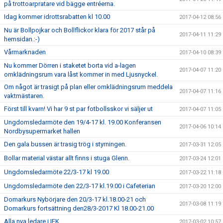
på trottoarpratare vid bägge entréerna.
Idag kommer idrottsrabatten kl 10.00
2017-04-12 08:56
Nu är Bollpojkar och Bollflickor klara för 2017 står på
2017-04-11 11:29
hemsidan.:-)
Vårmarknaden
2017-04-10 08:39
Nu kommer Dörren i staketet borta vid a-lagen
2017-04-07 11:20
omklädningsrum vara låst kommer in med Ljusnyckel.
Om något är trasigt på plan eller omklädningsrum meddela
2017-04-07 11:16
vaktmästaren.
Först till kvarn! Vi har 9 st par fotbollsskor vi säljer ut
2017-04-07 11:05
Ungdomsledarmöte den 19/4-17 kl. 19.00 Konferansen
2017-04-06 10:14
Nordbysupermarket hallen
Den gala bussen är trasig trög i styrningen.
2017-03-31 12:05
Bollar material västar allt finns i stuga Glenn.
2017-03-24 12:01
Ungdomsledarmöte 22/3-17 kl 19.00
2017-03-22 11:18
Ungdomsledarmöte den 22/3-17 kl.19.00 i Cafeterian
2017-03-20 12:00
Domarkurs Nybörjare den 20/3-17 kl.18.00-21 och
2017-03-08 11:19
Domarkurs fortsättning den28/3-2017 Kl 18.00-21.00
Alla nya ledare i IFK.
2017-03-02 10:57