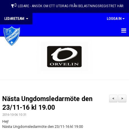
LEDARE - ANSÖK OM ETT UTDRAG FRÅN BELASTNINGSREGISTRET HÄR
LEDARETEAM
LOGGA IN
HEM
LEDARTEAMET
LEDARHANDBOK
NYHETER
KALENDER
Nästa Ungdomsledarmöte den
<
>
DOKUMENT
23/11-16 kl 19.00
2016-10-06 10:31
SVFF - UTBILDNINGAR
Hej!
Nästa Ungdomsledarmöte den 23/11-16 kl 19.00