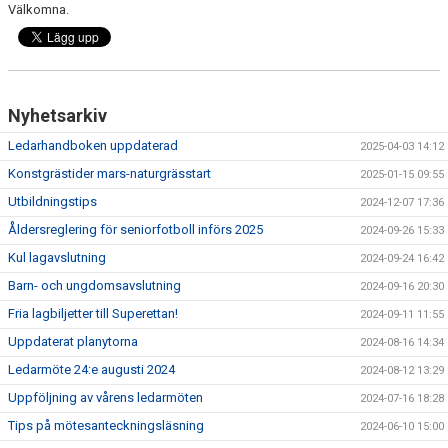
UNGA LEDARE
Välkomna.
Nyhetsarkiv
Ledarhandboken uppdaterad
2025-04-03 14:12
Konstgrästider mars-naturgrässtart
2025-01-15 09:55
Utbildningstips
2024-12-07 17:36
Åldersreglering för seniorfotboll införs 2025
2024-09-26 15:33
Kul lagavslutning
2024-09-24 16:42
Barn- och ungdomsavslutning
2024-09-16 20:30
Fria lagbiljetter till Superettan!
2024-09-11 11:55
Uppdaterat planytorna
2024-08-16 14:34
Ledarmöte 24:e augusti 2024
2024-08-12 13:29
Uppföljning av vårens ledarmöten
2024-07-16 18:28
Tips på mötesanteckningsläsning
2024-06-10 15:00