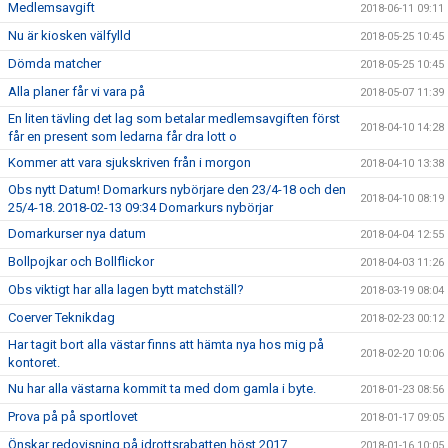
Medlemsavgift
2018-06-11 09:11
Nu är kiosken välfylld
2018-05-25 10:45
Dömda matcher
2018-05-25 10:45
Alla planer får vi vara på
2018-05-07 11:39
En liten tävling det lag som betalar medlemsavgiften först
2018-04-10 14:28
får en present som ledarna får dra lott o
Kommer att vara sjukskriven från i morgon
2018-04-10 13:38
Obs nytt Datum! Domarkurs nybörjare den 23/4-18 och den
2018-04-10 08:19
25/4-18. 2018-02-13 09:34 Domarkurs nybörjar
Domarkurser nya datum
2018-04-04 12:55
Bollpojkar och Bollflickor
2018-04-03 11:26
Obs viktigt har alla lagen bytt matchställ?
2018-03-19 08:04
Coerver Teknikdag
2018-02-23 00:12
Har tagit bort alla västar finns att hämta nya hos mig på
2018-02-20 10:06
kontoret.
Nu har alla västarna kommit ta med dom gamla i byte.
2018-01-23 08:56
Prova på på sportlovet
2018-01-17 09:05
Önskar redovisning på idrottsrabatten höst 2017
2018-01-16 10:05