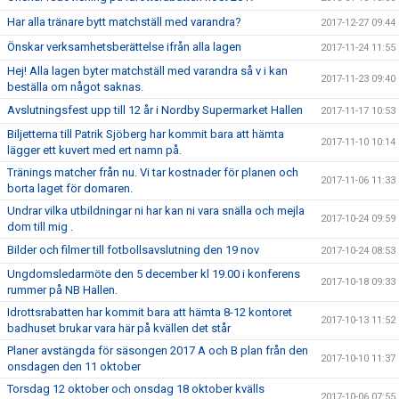
Har alla tränare bytt matchställ med varandra?
2017-12-27 09:44
Önskar verksamhetsberättelse ifrån alla lagen
2017-11-24 11:55
Hej! Alla lagen byter matchställ med varandra så v i kan
2017-11-23 09:40
beställa om något saknas.
Avslutningsfest upp till 12 år i Nordby Supermarket Hallen
2017-11-17 10:53
Biljetterna till Patrik Sjöberg har kommit bara att hämta
2017-11-10 10:14
lägger ett kuvert med ert namn på.
Tränings matcher från nu. Vi tar kostnader för planen och
2017-11-06 11:33
borta laget för domaren.
Undrar vilka utbildningar ni har kan ni vara snälla och mejla
2017-10-24 09:59
dom till mig .
Bilder och filmer till fotbollsavslutning den 19 nov
2017-10-24 08:53
Ungdomsledarmöte den 5 december kl 19.00 i konferens
2017-10-18 09:33
rummer på NB Hallen.
Idrottsrabatten har kommit bara att hämta 8-12 kontoret
2017-10-13 11:52
badhuset brukar vara här på kvällen det står
Planer avstängda för säsongen 2017 A och B plan från den
2017-10-10 11:37
onsdagen den 11 oktober
Torsdag 12 oktober och onsdag 18 oktober kvälls
2017-10-06 07:55