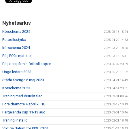
VERKSAMHETSBERÄTTELSER
Nyhetsarkiv
Körschema 2025
2025-05-15 15:24
Fotbollsstyrka
2025-04-20 14:53
körschema 2024
2024-03-20 18:25
Följ P09s matcher
2024-03-15 15:41
Följ oss på min fotboll appen
2023-06-02 20:59
Unga ledare 2023
2023-05-25 11:02
Städa Sverige 6 maj 2023
2023-04-21 14:49
Körschema 2023
2023-04-14 23:31
Träning med distriktslag
2023-03-31 09:26
Föräldramöte 4 april kl. 18
2023-03-12 10:19
Färgelanda cup 11-13 aug.
2023-03-01 10:46
Träning inställd
2023-02-21 18:48
Viktiga datum för P09, 2023
2023-01-28 15:33