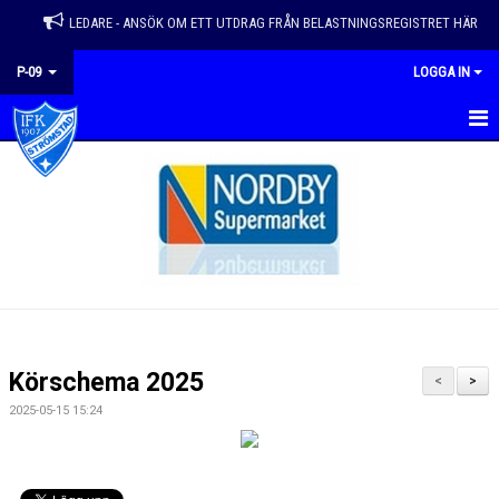
LEDARE - ANSÖK OM ETT UTDRAG FRÅN BELASTNINGSREGISTRET HÄR
P-09
LOGGA IN
HEM
NYHETER
KALENDER
KONTAKT
DOKUMENT
Körschema 2025
<
>
BILDGALLERI
2025-05-15 15:24
TRUPP
MATCHER