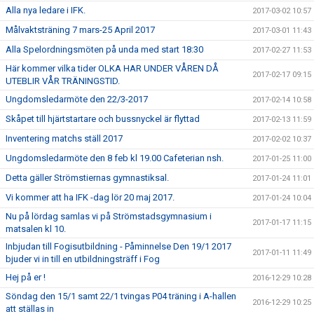
Alla nya ledare i IFK.
2017-03-02 10:57
Målvaktsträning 7 mars-25 April 2017
2017-03-01 11:43
Alla Spelordningsmöten på unda med start 18:30
2017-02-27 11:53
Här kommer vilka tider OLKA HAR UNDER VÅREN DÅ
2017-02-17 09:15
UTEBLIR VÅR TRÄNINGSTID.
Ungdomsledarmöte den 22/3-2017
2017-02-14 10:58
Skåpet till hjärtstartare och bussnyckel är flyttad
2017-02-13 11:59
Inventering matchs ställ 2017
2017-02-02 10:37
Ungdomsledarmöte den 8 feb kl 19.00 Cafeterian nsh.
2017-01-25 11:00
Detta gäller Strömstiernas gymnastiksal.
2017-01-24 11:01
Vi kommer att ha IFK -dag lör 20 maj 2017.
2017-01-24 10:04
Nu på lördag samlas vi på Strömstadsgymnasium i
2017-01-17 11:15
matsalen kl 10.
Inbjudan till Fogisutbildning - Påminnelse Den 19/1 2017
2017-01-11 11:49
bjuder vi in till en utbildningsträff i Fog
Hej på er !
2016-12-29 10:28
Söndag den 15/1 samt 22/1 tvingas P04 träning i A-hallen
2016-12-29 10:25
att ställas in