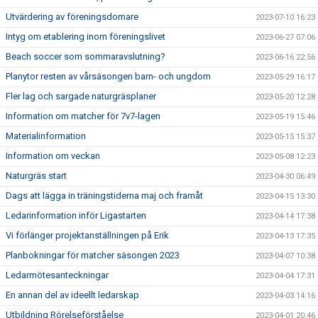
Utvärdering av föreningsdomare
2023-07-10 16:23
Intyg om etablering inom föreningslivet
2023-06-27 07:06
Beach soccer som sommaravslutning?
2023-06-16 22:56
Planytor resten av vårsäsongen barn- och ungdom
2023-05-29 16:17
Fler lag och sargade naturgräsplaner
2023-05-20 12:28
Information om matcher för 7v7-lagen
2023-05-19 15:46
Materialinformation
2023-05-15 15:37
Information om veckan
2023-05-08 12:23
Naturgräs start
2023-04-30 06:49
Dags att lägga in träningstiderna maj och framåt
2023-04-15 13:30
Ledarinformation inför Ligastarten
2023-04-14 17:38
Vi förlänger projektanställningen på Erik
2023-04-13 17:35
Planbokningar för matcher säsongen 2023
2023-04-07 10:38
Ledarmötesanteckningar
2023-04-04 17:31
En annan del av ideellt ledarskap
2023-04-03 14:16
Utbildning Rörelseförståelse
2023-04-01 20:46