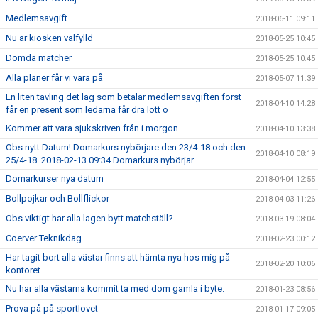
Medlemsavgift
2018-06-11 09:11
Nu är kiosken välfylld
2018-05-25 10:45
Dömda matcher
2018-05-25 10:45
Alla planer får vi vara på
2018-05-07 11:39
En liten tävling det lag som betalar medlemsavgiften först
2018-04-10 14:28
får en present som ledarna får dra lott o
Kommer att vara sjukskriven från i morgon
2018-04-10 13:38
Obs nytt Datum! Domarkurs nybörjare den 23/4-18 och den
2018-04-10 08:19
25/4-18. 2018-02-13 09:34 Domarkurs nybörjar
Domarkurser nya datum
2018-04-04 12:55
Bollpojkar och Bollflickor
2018-04-03 11:26
Obs viktigt har alla lagen bytt matchställ?
2018-03-19 08:04
Coerver Teknikdag
2018-02-23 00:12
Har tagit bort alla västar finns att hämta nya hos mig på
2018-02-20 10:06
kontoret.
Nu har alla västarna kommit ta med dom gamla i byte.
2018-01-23 08:56
Prova på på sportlovet
2018-01-17 09:05