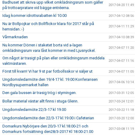
Badhuset att skriva upp vilket omklädningsrum som gäller
2017-04-20 11:49
på trottoarpratare vid bägge entréerna.
Idag kommer idrottsrabatten kl 10.00
2017-04-12 08:56
Nu är Bollpojkar och Bollflickor klara för 2017 står på
2017-04-11 11:29
hemsidan.:-)
Vårmarknaden
2017-04-10 08:39
Nu kommer Dörren i staketet borta vid a-lagen
2017-04-07 11:20
omklädningsrum vara låst kommer in med Ljusnyckel.
Om något är trasigt på plan eller omklädningsrum meddela
2017-04-07 11:16
vaktmästaren.
Först till kvarn! Vi har 9 st par fotbollsskor vi säljer ut
2017-04-07 11:05
Ungdomsledarmöte den 19/4-17 kl. 19.00 Konferansen
2017-04-06 10:14
Nordbysupermarket hallen
Den gala bussen är trasig trög i styrningen.
2017-03-31 12:05
Bollar material västar allt finns i stuga Glenn.
2017-03-24 12:01
Ungdomsledarmöte 22/3-17 kl 19.00
2017-03-22 11:18
Ungdomsledarmöte den 22/3-17 kl.19.00 i Cafeterian
2017-03-20 12:00
Domarkurs Nybörjare den 20/3-17 kl.18.00-21 och
2017-03-08 11:19
Domarkurs fortsättning den28/3-2017 Kl 18.00-21.00