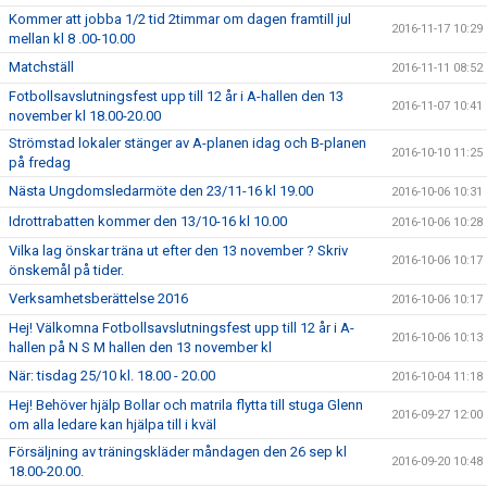
Kommer att jobba 1/2 tid 2timmar om dagen framtill jul
2016-11-17 10:29
mellan kl 8 .00-10.00
Matchställ
2016-11-11 08:52
Fotbollsavslutningsfest upp till 12 år i A-hallen den 13
2016-11-07 10:41
november kl 18.00-20.00
Strömstad lokaler stänger av A-planen idag och B-planen
2016-10-10 11:25
på fredag
Nästa Ungdomsledarmöte den 23/11-16 kl 19.00
2016-10-06 10:31
Idrottrabatten kommer den 13/10-16 kl 10.00
2016-10-06 10:28
Vilka lag önskar träna ut efter den 13 november ? Skriv
2016-10-06 10:17
önskemål på tider.
Verksamhetsberättelse 2016
2016-10-06 10:17
Hej! Välkomna Fotbollsavslutningsfest upp till 12 år i A-
2016-10-06 10:13
hallen på N S M hallen den 13 november kl
När: tisdag 25/10 kl. 18.00 - 20.00
2016-10-04 11:18
Hej! Behöver hjälp Bollar och matrila flytta till stuga Glenn
2016-09-27 12:00
om alla ledare kan hjälpa till i kväl
Försäljning av träningskläder måndagen den 26 sep kl
2016-09-20 10:48
18.00-20.00.