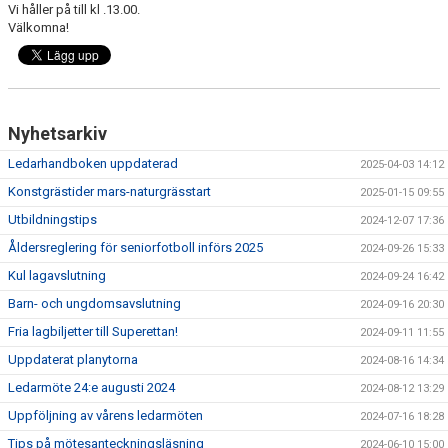
UNGA LEDARE
Vi håller på till kl .13.00.
Välkomna!
Nyhetsarkiv
Ledarhandboken uppdaterad
2025-04-03 14:12
Konstgrästider mars-naturgrässtart
2025-01-15 09:55
Utbildningstips
2024-12-07 17:36
Åldersreglering för seniorfotboll införs 2025
2024-09-26 15:33
Kul lagavslutning
2024-09-24 16:42
Barn- och ungdomsavslutning
2024-09-16 20:30
Fria lagbiljetter till Superettan!
2024-09-11 11:55
Uppdaterat planytorna
2024-08-16 14:34
Ledarmöte 24:e augusti 2024
2024-08-12 13:29
Uppföljning av vårens ledarmöten
2024-07-16 18:28
Tips på mötesanteckningsläsning
2024-06-10 15:00