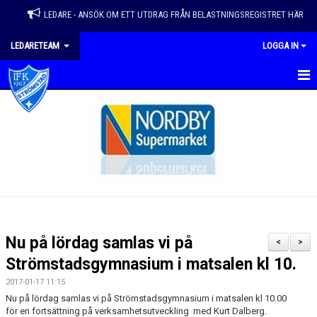
LEDARE - ANSÖK OM ETT UTDRAG FRÅN BELASTNINGSREGISTRET HÄR
LEDARETEAM
LOGGA IN
HEM
LEDARTEAMET
LEDARHANDBOK
NYHETER
KALENDER
Nu på lördag samlas vi på
<
>
DOKUMENT
Strömstadsgymnasium i matsalen kl 10.
2017-01-17 11:15
SVFF - UTBILDNINGAR
Nu på lördag samlas vi på Strömstadsgymnasium i matsalen kl 10.00
för en fortsättning på verksamhetsutveckling med Kurt Dalberg.