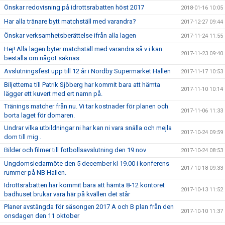
Önskar redovisning på idrottsrabatten höst 2017
2018-01-16 10:05
Har alla tränare bytt matchställ med varandra?
2017-12-27 09:44
Önskar verksamhetsberättelse ifrån alla lagen
2017-11-24 11:55
Hej! Alla lagen byter matchställ med varandra så v i kan
2017-11-23 09:40
beställa om något saknas.
Avslutningsfest upp till 12 år i Nordby Supermarket Hallen
2017-11-17 10:53
Biljetterna till Patrik Sjöberg har kommit bara att hämta
2017-11-10 10:14
lägger ett kuvert med ert namn på.
Tränings matcher från nu. Vi tar kostnader för planen och
2017-11-06 11:33
borta laget för domaren.
Undrar vilka utbildningar ni har kan ni vara snälla och mejla
2017-10-24 09:59
dom till mig .
Bilder och filmer till fotbollsavslutning den 19 nov
2017-10-24 08:53
Ungdomsledarmöte den 5 december kl 19.00 i konferens
2017-10-18 09:33
rummer på NB Hallen.
Idrottsrabatten har kommit bara att hämta 8-12 kontoret
2017-10-13 11:52
badhuset brukar vara här på kvällen det står
Planer avstängda för säsongen 2017 A och B plan från den
2017-10-10 11:37
onsdagen den 11 oktober