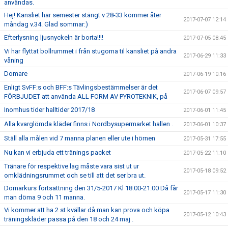
användas.
Hej! Kansliet har semester stängt v 28-33 kommer åter
2017-07-07 12:14
måndag v.34. Glad sommar:)
Efterlysning ljusnyckeln är borta!!!!
2017-07-05 08:45
Vi har flyttat bollrummet i från stugorna til kansliet på andra
2017-06-29 11:33
våning
Domare
2017-06-19 10:16
Enligt SvFF:s och BFF:s Tävlingsbestämmelser är det
2017-06-07 09:57
FÖRBJUDET att använda ALL FORM AV PYROTEKNIK, på
Inomhus tider halltider 2017/18
2017-06-01 11:45
Alla kvarglömda kläder finns i Nordbysupermarket hallen .
2017-06-01 10:37
Ställ alla målen vid 7 manna planen eller ute i hörnen
2017-05-31 17:55
Nu kan vi erbjuda ett tränings packet
2017-05-22 11:10
Tränare för respektive lag måste vara sist ut ur
2017-05-18 09:52
omklädningsrummet och se till att det ser bra ut.
Domarkurs fortsättning den 31/5-2017 Kl 18.00-21.00 Då får
2017-05-17 11:30
man döma 9 och 11 manna.
Vi kommer att ha 2 st kvällar då man kan prova och köpa
2017-05-12 10:43
träningskläder passa på den 18 och 24 maj .