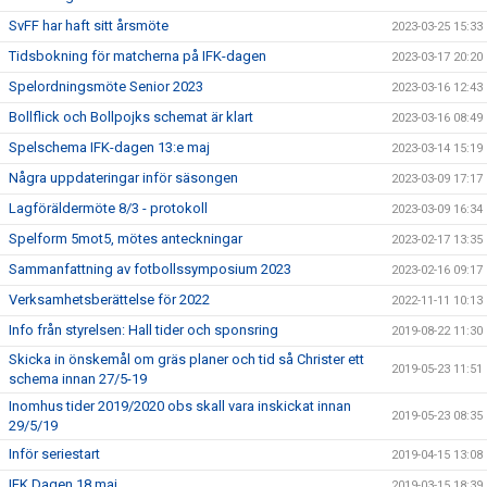
SvFF har haft sitt årsmöte
2023-03-25 15:33
Tidsbokning för matcherna på IFK-dagen
2023-03-17 20:20
Spelordningsmöte Senior 2023
2023-03-16 12:43
Bollflick och Bollpojks schemat är klart
2023-03-16 08:49
Spelschema IFK-dagen 13:e maj
2023-03-14 15:19
Några uppdateringar inför säsongen
2023-03-09 17:17
Lagföräldermöte 8/3 - protokoll
2023-03-09 16:34
Spelform 5mot5, mötes anteckningar
2023-02-17 13:35
Sammanfattning av fotbollssymposium 2023
2023-02-16 09:17
Verksamhetsberättelse för 2022
2022-11-11 10:13
Info från styrelsen: Hall tider och sponsring
2019-08-22 11:30
Skicka in önskemål om gräs planer och tid så Christer ett
2019-05-23 11:51
schema innan 27/5-19
Inomhus tider 2019/2020 obs skall vara inskickat innan
2019-05-23 08:35
29/5/19
Inför seriestart
2019-04-15 13:08
IFK Dagen 18 maj
2019-03-15 18:39