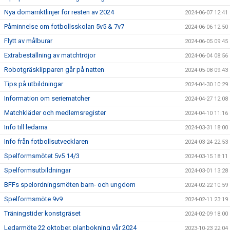
Nya domarriktlinjer för resten av 2024
2024-06-07 12:41
Påminnelse om fotbollsskolan 5v5 & 7v7
2024-06-06 12:50
Flytt av målburar
2024-06-05 09:45
Extrabeställning av matchtröjor
2024-06-04 08:56
Robotgräsklipparen går på natten
2024-05-08 09:43
Tips på utbildningar
2024-04-30 10:29
Information om seriematcher
2024-04-27 12:08
Matchkläder och medlemsregister
2024-04-10 11:16
Info till ledarna
2024-03-31 18:00
Info från fotbollsutvecklaren
2024-03-24 22:53
Spelformsmötet 5v5 14/3
2024-03-15 18:11
Spelformsutbildningar
2024-03-01 13:28
BFFs spelordningsmöten barn- och ungdom
2024-02-22 10:59
Spelformsmöte 9v9
2024-02-11 23:19
Träningstider konstgräset
2024-02-09 18:00
Ledarmöte 22 oktober, planbokning vår 2024
2023-10-23 22:04