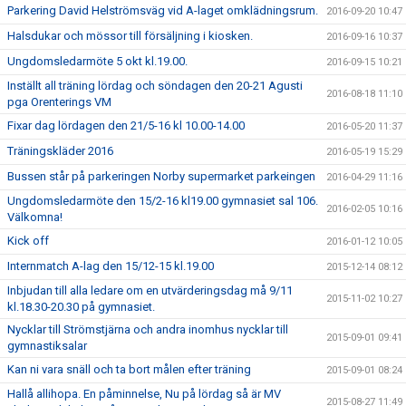
Parkering David Helströmsväg vid A-laget omklädningsrum.
2016-09-20 10:47
Halsdukar och mössor till försäljning i kiosken.
2016-09-16 10:37
Ungdomsledarmöte 5 okt kl.19.00.
2016-09-15 10:21
Inställt all träning lördag och söndagen den 20-21 Agusti
2016-08-18 11:10
pga Orenterings VM
Fixar dag lördagen den 21/5-16 kl 10.00-14.00
2016-05-20 11:37
Träningskläder 2016
2016-05-19 15:29
Bussen står på parkeringen Norby supermarket parkeingen
2016-04-29 11:16
Ungdomsledarmöte den 15/2-16 kl19.00 gymnasiet sal 106.
2016-02-05 10:16
Välkomna!
Kick off
2016-01-12 10:05
Internmatch A-lag den 15/12-15 kl.19.00
2015-12-14 08:12
Inbjudan till alla ledare om en utvärderingsdag må 9/11
2015-11-02 10:27
kl.18.30-20.30 på gymnasiet.
Nycklar till Strömstjärna och andra inomhus nycklar till
2015-09-01 09:41
gymnastiksalar
Kan ni vara snäll och ta bort målen efter träning
2015-09-01 08:24
Hallå allihopa. En påminnelse, Nu på lördag så är MV
2015-08-27 11:49