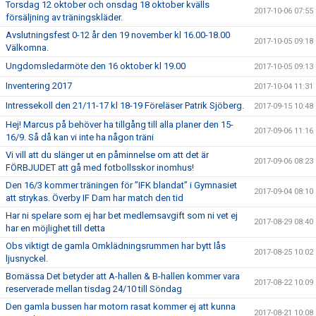
Torsdag 12 oktober och onsdag 18 oktober kvälls
2017-10-06 07:55
försäljning av träningskläder.
Avslutningsfest 0-12 år den 19 november kl 16.00-18.00
2017-10-05 09:18
Välkomna.
Ungdomsledarmöte den 16 oktober kl 19.00
2017-10-05 09:13
Inventering 2017
2017-10-04 11:31
Intressekoll den 21/11-17 kl 18-19 Föreläser Patrik Sjöberg.
2017-09-15 10:48
Hej! Marcus på behöver ha tillgång till alla planer den 15-
2017-09-06 11:16
16/9. Så då kan vi inte ha någon träni
Vi vill att du slänger ut en påminnelse om att det är
2017-09-06 08:23
FÖRBJUDET att gå med fotbollsskor inomhus!
Den 16/3 kommer träningen för ”IFK blandat” i Gymnasiet
2017-09-04 08:10
att strykas. Överby IF Dam har match den tid
Har ni spelare som ej har bet medlemsavgift som ni vet ej
2017-08-29 08:40
har en möjlighet till detta
Obs viktigt de gamla Omklädningsrummen har bytt lås
2017-08-25 10:02
ljusnyckel.
Bomässa Det betyder att A-hallen & B-hallen kommer vara
2017-08-22 10:09
reserverade mellan tisdag 24/10 till Söndag
Den gamla bussen har motorn rasat kommer ej att kunna
2017-08-21 10:08