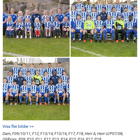
Visa fler bilder >>
Dam, F09/10/11, F12, F13/14, F15/16, F17, F18, Herr A, Herr U/P07/08,
Oldboys, P09, P10, P11, P12, P13, P14, P15, P16, P17, P18