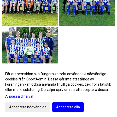
För att hemsidan ska fungera korrekt använder vi nödvändiga
cookies från SportAdmin. Dessa går inte att stänga av.
Visa fler bilder >>
Föreningen kan också använda frivilliga cookies, t.ex. för statistik
eller marknadsföring. Du väljer själv om du vill acceptera dessa.
Dam, F08/09, F10/11, F12, F13/14, F15/16, F17, P07, P08, P09, P10, P11, P12,
P13, P14, P15, P16, P17, Herr A, Herr U
Anpassa dina val
Acceptera nödvändiga
Acceptera alla