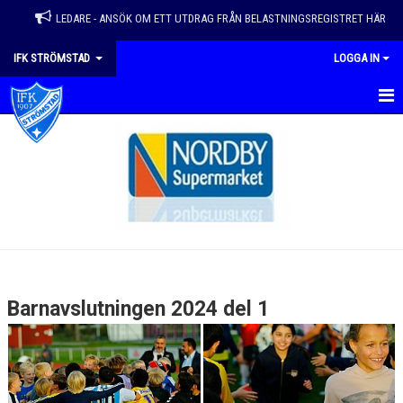
LEDARE - ANSÖK OM ETT UTDRAG FRÅN BELASTNINGSREGISTRET HÄR
IFK STRÖMSTAD
LOGGA IN
HEM
VÅRA LAG
NYHETER
KALENDER
MATCHER
Barnavslutningen 2024 del 1
EVENEMANG & ÅRSHJUL
OM FÖRENINGEN