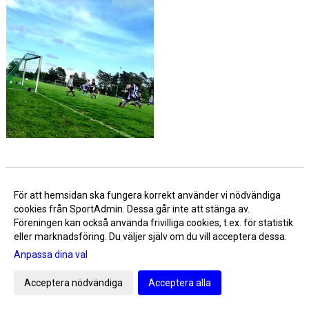
Knattar 04/05 Bilder
För att hemsidan ska fungera korrekt använder vi nödvändiga
Ladda album (+9 bilder) >>
cookies från SportAdmin. Dessa går inte att stänga av.
Föreningen kan också använda frivilliga cookies, t.ex. för statistik
eller marknadsföring. Du väljer själv om du vill acceptera dessa.
Anpassa dina val
Lagfotografering
Acceptera nödvändiga
Acceptera alla