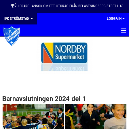
LEDARE - ANSÖK OM ETT UTDRAG FRÅN BELASTNINGSREGISTRET HÄR
IFK STRÖMSTAD
LOGGA IN
HEM
VÅRA LAG
NYHETER
KALENDER
MATCHER
Barnavslutningen 2024 del 1
EVENEMANG & ÅRSHJUL
OM FÖRENINGEN