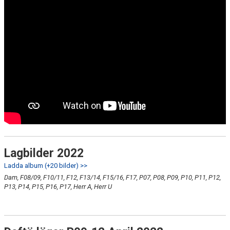
Lagbilder 2022
Ladda album (+20 bilder) >>
Dam, F08/09, F10/11, F12, F13/14, F15/16, F17, P07, P08, P09, P10, P11, P12,
P13, P14, P15, P16, P17, Herr A, Herr U