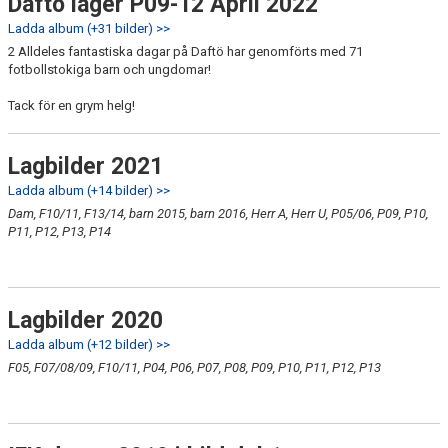
Daftö läger P09-12 April 2022
Ladda album (+31 bilder) >>
2 Alldeles fantastiska dagar på Daftö har genomförts med 71
fotbollstokiga barn och ungdomar!
Tack för en grym helg!
Lagbilder 2021
Ladda album (+14 bilder) >>
Dam, F10/11, F13/14, barn 2015, barn 2016, Herr A, Herr U, P05/06, P09, P10,
P11, P12, P13, P14
Lagbilder 2020
Ladda album (+12 bilder) >>
F05, F07/08/09, F10/11, P04, P06, P07, P08, P09, P10, P11, P12, P13