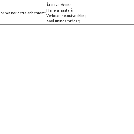
Årsutvärdering
Planera nästa år
eras när detta är bestämt
Verksamhetsutveckling
Avslutningsmiddag