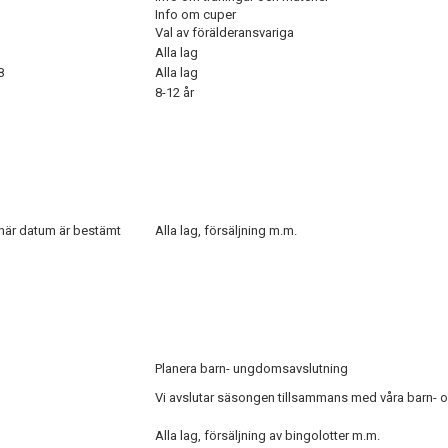
Info om cuper
Val av förälderansvariga
Alla lag
8
Alla lag
8-12 år
när datum är bestämt
Alla lag, försäljning m.m.
Planera barn- ungdomsavslutning
Vi avslutar säsongen tillsammans med våra barn-
Alla lag, försäljning av bingolotter m.m.