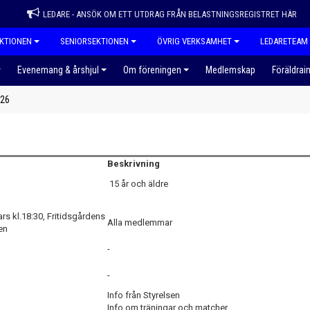
LEDARE - ANSÖK OM ETT UTDRAG FRÅN BELASTNINGSREGISTRET HÄR
KTIONEN
SENIORSEKTIONEN
ÖVRIG VERKSAMHET
LEDARETEAM
Evenemang & årshjul
Om föreningen
Medlemskap
Föräldrai
026
Beskrivning
15 år och äldre
s kl.18:30, Fritidsgårdens
Alla medlemmar
en
-
-
Info från Styrelsen
Info om träningar och matcher