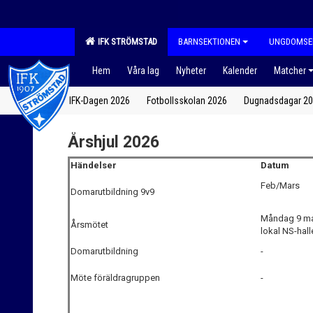
IFK STRÖMSTAD
BARNSEKTIONEN
UNGDOMSE
Hem
Våra lag
Nyheter
Kalender
Matcher
IFK-Dagen 2026
Fotbollsskolan 2026
Dugnadsdagar 2
Årshjul 2026
Händelser
Datum
Feb/Mars
Domarutbildning 9v9
Måndag 9 mar
Årsmötet
lokal NS-hall
Domarutbildning
-
Möte föräldragruppen
-