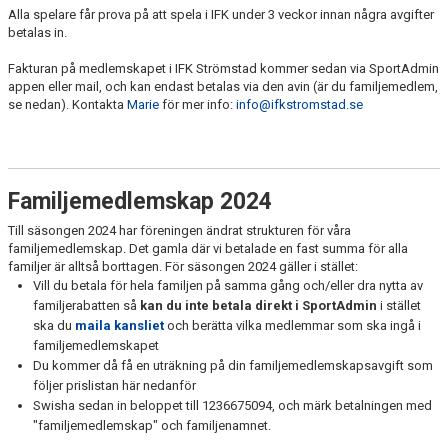
MEDLEMSKAP
Alla spelare får prova på att spela i IFK under 3 veckor innan några avgifter
betalas in.
FÖRÄLDRAINFORMATION
Fakturan på medlemskapet i IFK Strömstad kommer sedan via SportAdmin
appen eller mail, och kan endast betalas via den avin (är du familjemedlem,
SPONSORER & PARTNERS
se nedan). Kontakta
Marie
för mer info:
info@ifkstromstad.se
VÅRA STUGOR OCH TRÄNINGSLÄGER
Familjemedlemskap 2024
Till säsongen 2024 har föreningen ändrat strukturen för våra
familjemedlemskap. Det gamla där vi betalade en fast summa för alla
familjer är alltså borttagen. För säsongen 2024 gäller i stället:
Vill du betala för hela familjen på samma gång och/eller dra nytta av
familjerabatten så
kan du inte betala direkt i SportAdmin
i stället
ska du
maila kansliet
och berätta vilka medlemmar som ska ingå i
familjemedlemskapet
Du kommer då få en uträkning på din familjemedlemskapsavgift som
följer prislistan här nedanför
Swisha sedan in beloppet till 1236675094, och märk betalningen med
"familjemedlemskap" och familjenamnet.