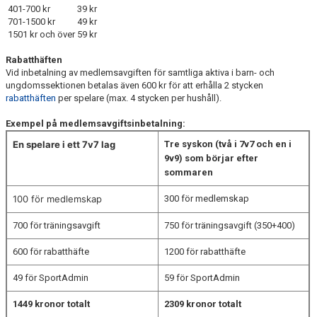
401-700 kr
39 kr
701-1500 kr
49 kr
1501 kr och över
59 kr
Rabatthäften
Vid inbetalning av medlemsavgiften för samtliga aktiva i barn- och
ungdomssektionen betalas även 600 kr för att erhålla 2 stycken
rabatthäften
per spelare (max. 4 stycken per hushåll).
Exempel på medlemsavgiftsinbetalning:
En spelare i ett 7v7 lag
Tre syskon (två i 7v7 och en i
9v9) som börjar efter
sommaren
100 för medlemskap
300 för medlemskap
700 för träningsavgift
750 för träningsavgift (350+400)
600 för rabatthäfte
1200 för rabatthäfte
49 för SportAdmin
59 för SportAdmin
1449 kronor totalt
2309 kronor totalt