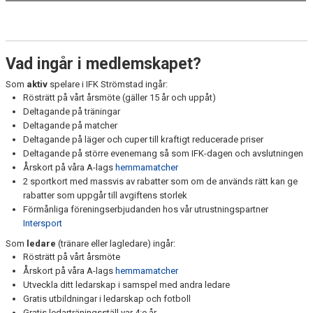
Vad ingår i medlemskapet?
Som
aktiv
spelare i IFK Strömstad ingår:
Rösträtt på vårt årsmöte (gäller 15 år och uppåt)
Deltagande på träningar
Deltagande på matcher
Deltagande på läger och cuper till kraftigt reducerade priser
Deltagande på större evenemang så som IFK-dagen och avslutningen
Årskort på våra A-lags
hemmamatcher
2 sportkort med massvis av rabatter som om de används rätt kan ge
rabatter som uppgår till avgiftens storlek
Förmånliga föreningserbjudanden hos vår utrustningspartner
Intersport
Som
ledare
(tränare eller lagledare) ingår:
Rösträtt på vårt årsmöte
Årskort på våra A-lags
hemmamatcher
Utveckla ditt ledarskap i samspel med andra ledare
Gratis utbildningar i ledarskap och fotboll
Gratis ledarträningsställ var 4:e år