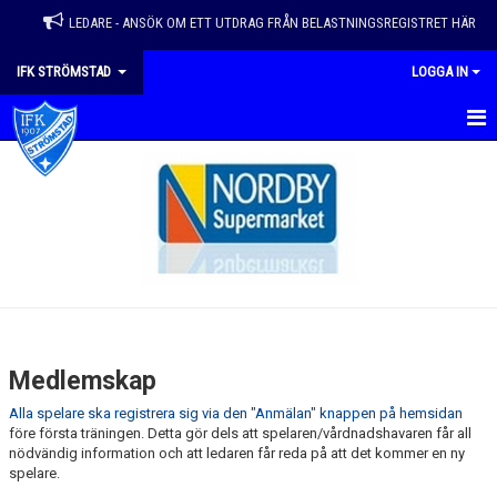
LEDARE - ANSÖK OM ETT UTDRAG FRÅN BELASTNINGSREGISTRET HÄR
IFK STRÖMSTAD
LOGGA IN
HEM
VÅRA LAG
NYHETER
KALENDER
MATCHER
Medlemskap
EVENEMANG & ÅRSHJUL
Alla spelare ska registrera sig via den "Anmälan" knappen på hemsidan
före första träningen. Detta gör dels att spelaren/vårdnadshavaren får all
OM FÖRENINGEN
nödvändig information och att ledaren får reda på att det kommer en ny
spelare.