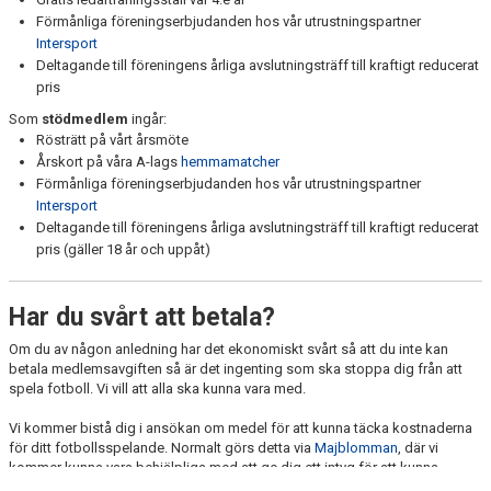
Förmånliga föreningserbjudanden hos vår utrustningspartner
Intersport
Deltagande till föreningens årliga avslutningsträff till kraftigt reducerat
pris
Som
stödmedlem
ingår:
Rösträtt på vårt årsmöte
Årskort på våra A-lags
hemmamatcher
Förmånliga föreningserbjudanden hos vår utrustningspartner
Intersport
Deltagande till föreningens årliga avslutningsträff till kraftigt reducerat
pris (gäller 18 år och uppåt)
Har du svårt att betala?
Om du av någon anledning har det ekonomiskt svårt så att du inte kan
betala medlemsavgiften så är det ingenting som ska stoppa dig från att
spela fotboll. Vi vill att alla ska kunna vara med.
Vi kommer bistå dig i ansökan om medel för att kunna täcka kostnaderna
för ditt fotbollsspelande. Normalt görs detta via
Majblomman
, där vi
kommer kunna vara behjälpliga med att ge dig ett intyg för att kunna
ansöka.