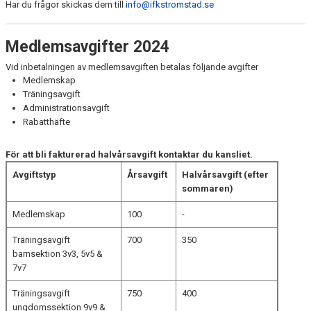
Har du frågor skickas dem till
info@ifkstromstad.se
Medlemsavgifter 2024
Vid inbetalningen av medlemsavgiften betalas följande avgifter
Medlemskap
Träningsavgift
Administrationsavgift
Rabatthäfte
För att bli fakturerad halvårsavgift kontaktar du kansliet.
Avgiftstyp
Årsavgift
Halvårsavgift (efter
sommaren)
Medlemskap
100
-
Träningsavgift
700
350
barnsektion 3v3, 5v5 &
7v7
Träningsavgift
750
400
ungdomssektion 9v9 &