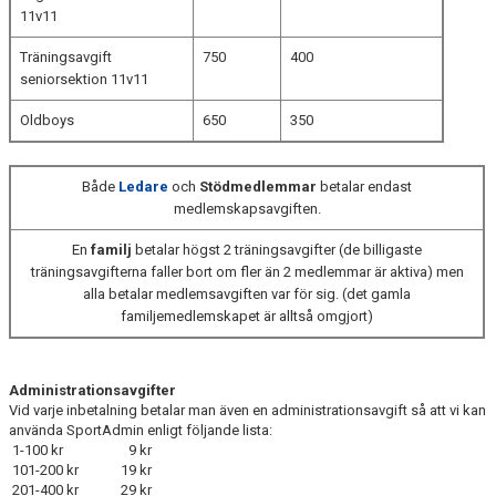
11v11
Träningsavgift
750
400
seniorsektion 11v11
Oldboys
650
350
Både
Ledare
och
Stödmedlemmar
betalar endast
medlemskapsavgiften.
En
familj
betalar högst 2 träningsavgifter (de billigaste
träningsavgifterna faller bort om fler än 2 medlemmar är aktiva) men
alla betalar medlemsavgiften var för sig. (det gamla
familjemedlemskapet är alltså omgjort)
Administrationsavgifter
Vid varje inbetalning betalar man även en administrationsavgift så att vi kan
använda SportAdmin enligt följande lista:
1-100 kr
9 kr
101-200 kr
19 kr
201-400 kr
29 kr