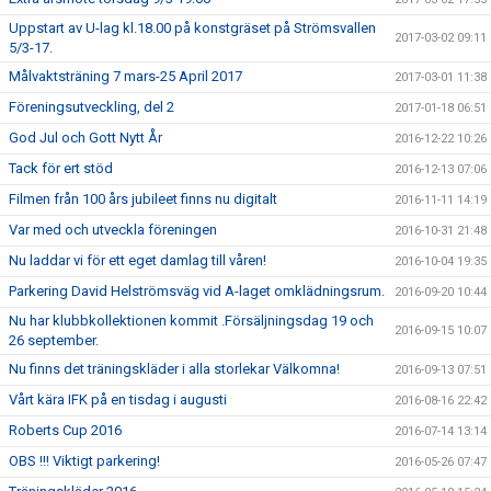
Uppstart av U-lag kl.18.00 på konstgräset på Strömsvallen
2017-03-02 09:11
5/3-17.
Målvaktsträning 7 mars-25 April 2017
2017-03-01 11:38
Föreningsutveckling, del 2
2017-01-18 06:51
God Jul och Gott Nytt År
2016-12-22 10:26
Tack för ert stöd
2016-12-13 07:06
Filmen från 100 års jubileet finns nu digitalt
2016-11-11 14:19
Var med och utveckla föreningen
2016-10-31 21:48
Nu laddar vi för ett eget damlag till våren!
2016-10-04 19:35
Parkering David Helströmsväg vid A-laget omklädningsrum.
2016-09-20 10:44
Nu har klubbkollektionen kommit .Försäljningsdag 19 och
2016-09-15 10:07
26 september.
Nu finns det träningskläder i alla storlekar Välkomna!
2016-09-13 07:51
Vårt kära IFK på en tisdag i augusti
2016-08-16 22:42
Roberts Cup 2016
2016-07-14 13:14
OBS !!! Viktigt parkering!
2016-05-26 07:47