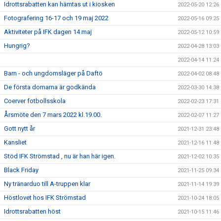
Idrottsrabatten kan hämtas ut i kiosken
2022-05-20 12:26
Fotografering 16-17 och 19 maj 2022
2022-05-16 09:25
Aktiviteter på IFK dagen 14 maj
2022-05-12 10:59
Hungrig?
2022-04-28 13:03
2022-04-14 11:24
Barn - och ungdomsläger på Daftö
2022-04-02 08:48
De första domarna är godkända
2022-03-30 14:38
Coerver fotbollsskola
2022-02-23 17:31
Årsmöte den 7 mars 2022 kl.19.00.
2022-02-07 11:27
Gott nytt år
2021-12-31 23:48
Kansliet
2021-12-16 11:48
Stöd IFK Strömstad , nu är han här igen.
2021-12-02 10:35
Black Friday
2021-11-25 09:34
Ny tränarduo till A-truppen klar
2021-11-14 19:39
Höstlovet hos IFK Strömstad
2021-10-24 18:05
Idrottsrabatten höst
2021-10-15 11:46