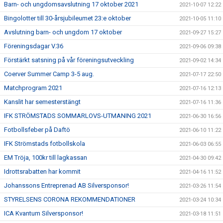
Barn- och ungdomsavslutning 17 oktober 2021
2021-10-07 12:22
Bingolotter till 30-årsjubileumet 23:e oktober
2021-10-05 11:10
Avslutning barn- och ungdom 17 oktober
2021-09-27 15:27
Föreningsdagar V.36
2021-09-06 09:38
Förstärkt satsning på vår föreningsutveckling
2021-09-02 14:34
Coerver Summer Camp 3-5 aug.
2021-07-17 22:50
Matchprogram 2021
2021-07-16 12:13
Kanslit har semesterstängt
2021-07-16 11:36
IFK STRÖMSTADS SOMMARLOVS-UTMANING 2021
2021-06-30 16:56
Fotbollsfeber på Daftö
2021-06-10 11:22
IFK Strömstads fotbollskola
2021-06-03 06:55
EM Tröja, 100kr till lagkassan
2021-04-30 09:42
Idrottsrabatten har kommit
2021-04-16 11:52
Johanssons Entreprenad AB Silversponsor!
2021-03-26 11:54
STYRELSENS CORONA REKOMMENDATIONER
2021-03-24 10:34
ICA Kvantum Silversponsor!
2021-03-18 11:51