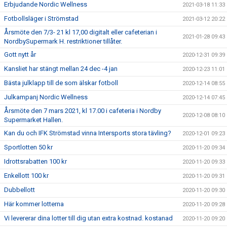
Erbjudande Nordic Wellness
2021-03-18 11:33
Fotbollsläger i Strömstad
2021-03-12 20:22
Årsmöte den 7/3- 21 kl 17,00 digitalt eller cafeterian i
2021-01-28 09:43
NordbySupermark H. restriktioner tillåter.
Gott nytt år
2020-12-31 09:39
Kansliet har stängt mellan 24 dec -4 jan
2020-12-23 11:01
Bästa julklapp till de som älskar fotboll
2020-12-14 08:55
Julkampanj Nordic Wellness
2020-12-14 07:45
Årsmöte den 7 mars 2021, kl 17.00 i cafeteria i Nordby
2020-12-08 08:10
Supermarket Hallen.
Kan du och IFK Strömstad vinna Intersports stora tävling?
2020-12-01 09:23
Sportlotten 50 kr
2020-11-20 09:34
Idrottsrabatten 100 kr
2020-11-20 09:33
Enkellott 100 kr
2020-11-20 09:31
Dubbellott
2020-11-20 09:30
Här kommer lotterna
2020-11-20 09:28
Vi levererar dina lotter till dig utan extra kostnad. kostanad
2020-11-20 09:20