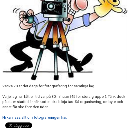
MEDLEMSKAP
FÖRÄLDRAINFORMATION
SPONSORER & PARTNERS
VÅRA STUGOR OCH TRÄNINGSLÄGER
Vecka 20 är det dags för fotografering för samtliga lag.
Varje lag har fått en tid var på 30 minuter (45 för stora grupper). Tänk dock
på att er starttid är när korten ska börja tas. Så organisering, ombyte och
annat får ske före den tiden.
Ni kan läsa allt om fotograferingen här.