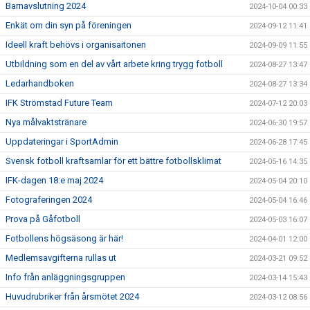
Barnavslutning 2024
2024-10-04 00:33
Enkät om din syn på föreningen
2024-09-12 11:41
Ideell kraft behövs i organisaitonen
2024-09-09 11:55
Utbildning som en del av vårt arbete kring trygg fotboll
2024-08-27 13:47
Ledarhandboken
2024-08-27 13:34
IFK Strömstad Future Team
2024-07-12 20:03
Nya målvaktstränare
2024-06-30 19:57
Uppdateringar i SportAdmin
2024-06-28 17:45
Svensk fotboll kraftsamlar för ett bättre fotbollsklimat
2024-05-16 14:35
IFK-dagen 18:e maj 2024
2024-05-04 20:10
Fotograferingen 2024
2024-05-04 16:46
Prova på Gåfotboll
2024-05-03 16:07
Fotbollens högsäsong är här!
2024-04-01 12:00
Medlemsavgifterna rullas ut
2024-03-21 09:52
Info från anläggningsgruppen
2024-03-14 15:43
Huvudrubriker från årsmötet 2024
2024-03-12 08:56