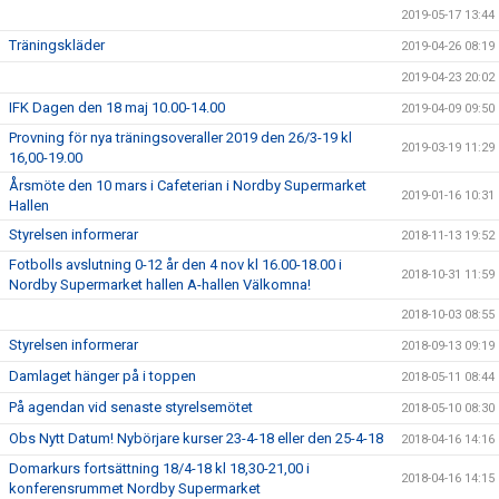
2019-05-17 13:44
Träningskläder
2019-04-26 08:19
2019-04-23 20:02
IFK Dagen den 18 maj 10.00-14.00
2019-04-09 09:50
Provning för nya träningsoveraller 2019 den 26/3-19 kl
2019-03-19 11:29
16,00-19.00
Årsmöte den 10 mars i Cafeterian i Nordby Supermarket
2019-01-16 10:31
Hallen
Styrelsen informerar
2018-11-13 19:52
Fotbolls avslutning 0-12 år den 4 nov kl 16.00-18.00 i
2018-10-31 11:59
Nordby Supermarket hallen A-hallen Välkomna!
2018-10-03 08:55
Styrelsen informerar
2018-09-13 09:19
Damlaget hänger på i toppen
2018-05-11 08:44
På agendan vid senaste styrelsemötet
2018-05-10 08:30
Obs Nytt Datum! Nybörjare kurser 23-4-18 eller den 25-4-18
2018-04-16 14:16
Domarkurs fortsättning 18/4-18 kl 18,30-21,00 i
2018-04-16 14:15
konferensrummet Nordby Supermarket