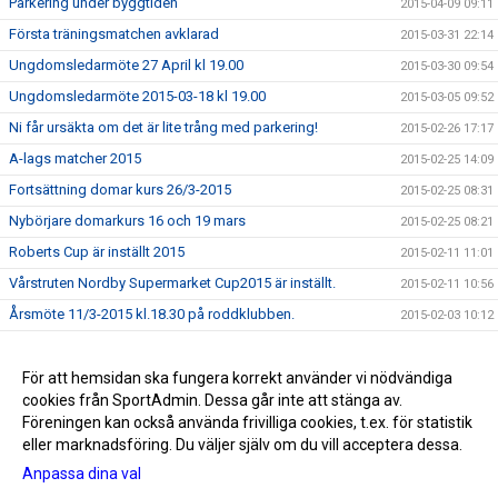
Parkering under byggtiden
2015-04-09 09:11
Första träningsmatchen avklarad
2015-03-31 22:14
Ungdomsledarmöte 27 April kl 19.00
2015-03-30 09:54
Ungdomsledarmöte 2015-03-18 kl 19.00
2015-03-05 09:52
Ni får ursäkta om det är lite trång med parkering!
2015-02-26 17:17
A-lags matcher 2015
2015-02-25 14:09
Fortsättning domar kurs 26/3-2015
2015-02-25 08:31
Nybörjare domarkurs 16 och 19 mars
2015-02-25 08:21
Roberts Cup är inställt 2015
2015-02-11 11:01
Vårstruten Nordby Supermarket Cup2015 är inställt.
2015-02-11 10:56
Årsmöte 11/3-2015 kl.18.30 på roddklubben.
2015-02-03 10:12
Föräldramöte F-02 22/1-2015 kl 18.30 Kansliet
2015-01-19 09:34
Upptaktsmöte för TIFs målvaktsskola 2015.
För att hemsidan ska fungera korrekt använder vi nödvändiga
2015-01-19 09:33
cookies från SportAdmin. Dessa går inte att stänga av.
GOD JUL OCH GOTT NYTT ÅR
2014-12-19 14:11
Föreningen kan också använda frivilliga cookies, t.ex. för statistik
eller marknadsföring. Du väljer själv om du vill acceptera dessa.
Anpassa dina val