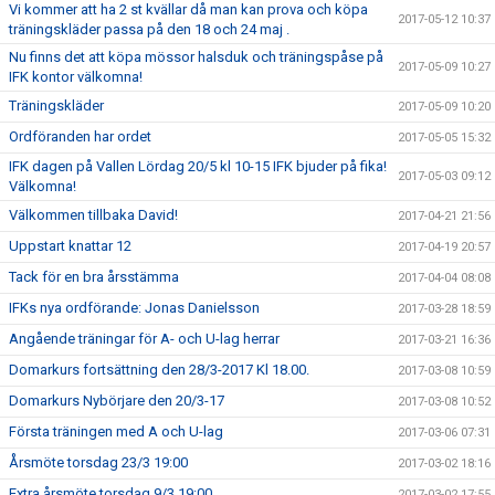
Vi kommer att ha 2 st kvällar då man kan prova och köpa
2017-05-12 10:37
träningskläder passa på den 18 och 24 maj .
Nu finns det att köpa mössor halsduk och träningspåse på
2017-05-09 10:27
IFK kontor välkomna!
Träningskläder
2017-05-09 10:20
Ordföranden har ordet
2017-05-05 15:32
IFK dagen på Vallen Lördag 20/5 kl 10-15 IFK bjuder på fika!
2017-05-03 09:12
Välkomna!
Välkommen tillbaka David!
2017-04-21 21:56
Uppstart knattar 12
2017-04-19 20:57
Tack för en bra årsstämma
2017-04-04 08:08
IFKs nya ordförande: Jonas Danielsson
2017-03-28 18:59
Angående träningar för A- och U-lag herrar
2017-03-21 16:36
Domarkurs fortsättning den 28/3-2017 Kl 18.00.
2017-03-08 10:59
Domarkurs Nybörjare den 20/3-17
2017-03-08 10:52
Första träningen med A och U-lag
2017-03-06 07:31
Årsmöte torsdag 23/3 19:00
2017-03-02 18:16
Extra årsmöte torsdag 9/3 19:00
2017-03-02 17:55