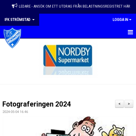
LEDARE - ANSÖK OM ETT UTDRAG FRÅN BELASTNINGSREGISTRET HÄR
IFK STRÖMSTAD
LOGGA IN
HEM
VÅRA LAG
NYHETER
KALENDER
MATCHER
Fotograferingen 2024
<
>
EVENEMANG & ÅRSHJUL
2024-05-04 16:46
OM FÖRENINGEN