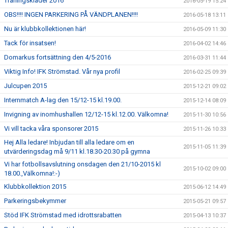
Träningskläder 2016
2016-05-19 15:24
OBS!!!! INGEN PARKERING PÅ VÄNDPLANEN!!!!
2016-05-18 13:11
Nu är klubbkollektionen här!
2016-05-09 11:30
Tack för insatsen!
2016-04-02 14:46
Domarkus fortsättning den 4/5-2016
2016-03-31 11:44
Viktig Info! IFK Strömstad. Vår nya profil
2016-02-25 09:39
Julcupen 2015
2015-12-21 09:02
Internmatch A-lag den 15/12-15 kl.19.00.
2015-12-14 08:09
Invigning av inomhushallen 12/12-15 kl.12.00. Välkomna!
2015-11-30 10:56
Vi vill tacka våra sponsorer 2015
2015-11-26 10:33
Hej Alla ledare! Inbjudan till alla ledare om en
2015-11-05 11:39
utvärderingsdag må 9/11 kl.18.30-20.30 på gymna
Vi har fotbollsavslutning onsdagen den 21/10-2015 kl
2015-10-02 09:00
18.00.,Välkomna!:-)
Klubbkollektion 2015
2015-06-12 14:49
Parkeringsbekymmer
2015-05-21 09:57
Stöd IFK Strömstad med idrottsrabatten
2015-04-13 10:37