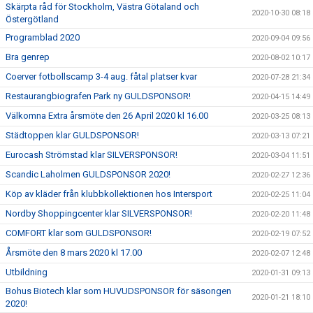
Skärpta råd för Stockholm, Västra Götaland och
2020-10-30 08:18
Östergötland
Programblad 2020
2020-09-04 09:56
Bra genrep
2020-08-02 10:17
Coerver fotbollscamp 3-4 aug. fåtal platser kvar
2020-07-28 21:34
Restaurangbiografen Park ny GULDSPONSOR!
2020-04-15 14:49
Välkomna Extra årsmöte den 26 April 2020 kl 16.00
2020-03-25 08:13
Städtoppen klar GULDSPONSOR!
2020-03-13 07:21
Eurocash Strömstad klar SILVERSPONSOR!
2020-03-04 11:51
Scandic Laholmen GULDSPONSOR 2020!
2020-02-27 12:36
Köp av kläder från klubbkollektionen hos Intersport
2020-02-25 11:04
Nordby Shoppingcenter klar SILVERSPONSOR!
2020-02-20 11:48
COMFORT klar som GULDSPONSOR!
2020-02-19 07:52
Årsmöte den 8 mars 2020 kl 17.00
2020-02-07 12:48
Utbildning
2020-01-31 09:13
Bohus Biotech klar som HUVUDSPONSOR för säsongen
2020-01-21 18:10
2020!