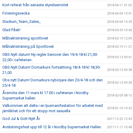
Kort referat från senaste styrelsemötet
2018-04-11 01:02
Föreningsvecka
2018-04-04 13:41
Stadium_Team_Sales_
2018-04-04 13:39
Glad Påsk!
2018-03-29 10:40
Målvaktsträning sportlovet
2018-02-19 12:09
Målvaktsträning på Sportlovet.
2018-02-19 11:57
OBS Nytt datum! Ny regler Seniorer den 19/4-18 kl 21,00-
2018-02-13 09:41
22,00 i cafeterian..
OBS Nytt Datum! Domarkurs fortsättning 18/4-18 kl 18,30-
2018-02-13 09:38
21,00
Obs nytt Datum! Domarkurs nybörjare den 23/4-18 och den
2018-02-13 09:34
25/4-18.
Årsmöte den 11 mars kl 17.00 i cafeterian i Nordby
2018-02-09 08:15
Supermarket hallen
Välkommen att delta i en ljusmanifestation för arbetet med
2018-01-10 10:42
jämlikhet och för ett stopp mot sexuella
God Jul & Gott Nytt År
2017-12-22 12:43
Avslutningsfest upp till 12 år i Nordby Supermarket Hallen.
2017-11-17 10:48