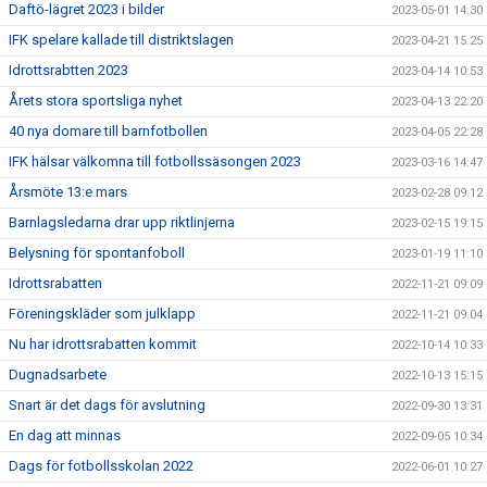
Daftö-lägret 2023 i bilder
2023-05-01 14:30
IFK spelare kallade till distriktslagen
2023-04-21 15:25
Idrottsrabtten 2023
2023-04-14 10:53
Årets stora sportsliga nyhet
2023-04-13 22:20
40 nya domare till barnfotbollen
2023-04-05 22:28
IFK hälsar välkomna till fotbollssäsongen 2023
2023-03-16 14:47
Årsmöte 13:e mars
2023-02-28 09:12
Barnlagsledarna drar upp riktlinjerna
2023-02-15 19:15
Belysning för spontanfoboll
2023-01-19 11:10
Idrottsrabatten
2022-11-21 09:09
Föreningskläder som julklapp
2022-11-21 09:04
Nu har idrottsrabatten kommit
2022-10-14 10:33
Dugnadsarbete
2022-10-13 15:15
Snart är det dags för avslutning
2022-09-30 13:31
En dag att minnas
2022-09-05 10:34
Dags för fotbollsskolan 2022
2022-06-01 10:27