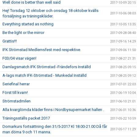
Well done is better than well said
2017-10-09 20:15
Hej! Torsdag 12 oktober och onsdag 18 oktober kvälls
2017-10-06 08:03
försäljning av träningskläder.
Everything started as nothing
2017-10-05 13:35
Be the light or the mirror
2017-09-28 08:40
Grattis!!!
2017-09-16 14:29
IFK Strömstad Medlemsfest med respektive.
2017-09-06 11:50
F03/04 visar vägen!
2017-08-27 21:31
Damlagsmatch IFK Strömstad -Frändefors Inställd
2017-08-25 09:15
A-lags match IFK-Strömstad - Munkedal Inställd
2017-08-25 09:12
Seriefinal herrar
2017-07-01 22:03
Först till kvarn!
2017-06-19 10:04
Strömstadmilen
2017-06-10 21:01
Alla kvarglömda kläder finns i Nordbysupermarket hallen .
2017-06-01 10:36
Träningsställs packet 2017
2017-05-22 10:59
Domarkurs fortsättning den 31/5-2017 Kl 18.00-21.00 Då får
2017-05-17 11:29
man döma 9 och 11 manna.