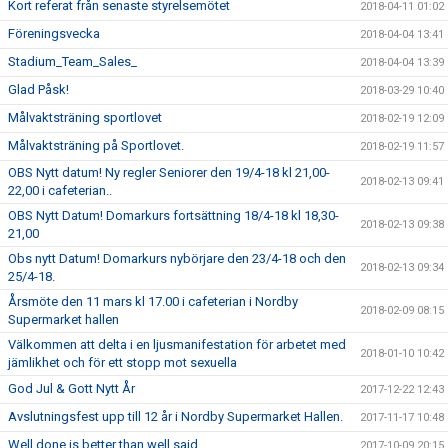
Kort referat från senaste styrelsemötet
2018-04-11 01:02
Föreningsvecka
2018-04-04 13:41
Stadium_Team_Sales_
2018-04-04 13:39
Glad Påsk!
2018-03-29 10:40
Målvaktsträning sportlovet
2018-02-19 12:09
Målvaktsträning på Sportlovet.
2018-02-19 11:57
OBS Nytt datum! Ny regler Seniorer den 19/4-18 kl 21,00-
2018-02-13 09:41
22,00 i cafeterian..
OBS Nytt Datum! Domarkurs fortsättning 18/4-18 kl 18,30-
2018-02-13 09:38
21,00
Obs nytt Datum! Domarkurs nybörjare den 23/4-18 och den
2018-02-13 09:34
25/4-18.
Årsmöte den 11 mars kl 17.00 i cafeterian i Nordby
2018-02-09 08:15
Supermarket hallen
Välkommen att delta i en ljusmanifestation för arbetet med
2018-01-10 10:42
jämlikhet och för ett stopp mot sexuella
God Jul & Gott Nytt År
2017-12-22 12:43
Avslutningsfest upp till 12 år i Nordby Supermarket Hallen.
2017-11-17 10:48
Well done is better than well said
2017-10-09 20:15