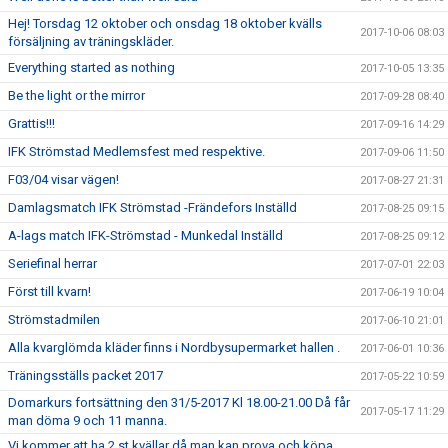
Hej! Torsdag 12 oktober och onsdag 18 oktober kvälls
2017-10-06 08:03
försäljning av träningskläder.
Everything started as nothing
2017-10-05 13:35
Be the light or the mirror
2017-09-28 08:40
Grattis!!!
2017-09-16 14:29
IFK Strömstad Medlemsfest med respektive.
2017-09-06 11:50
F03/04 visar vägen!
2017-08-27 21:31
Damlagsmatch IFK Strömstad -Frändefors Inställd
2017-08-25 09:15
A-lags match IFK-Strömstad - Munkedal Inställd
2017-08-25 09:12
Seriefinal herrar
2017-07-01 22:03
Först till kvarn!
2017-06-19 10:04
Strömstadmilen
2017-06-10 21:01
Alla kvarglömda kläder finns i Nordbysupermarket hallen .
2017-06-01 10:36
Träningsställs packet 2017
2017-05-22 10:59
Domarkurs fortsättning den 31/5-2017 Kl 18.00-21.00 Då får
2017-05-17 11:29
man döma 9 och 11 manna.
Vi kommer att ha 2 st kvällar då man kan prova och köpa