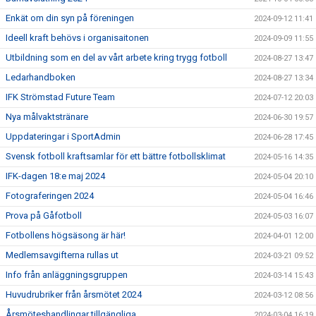
Enkät om din syn på föreningen
2024-09-12 11:41
Ideell kraft behövs i organisaitonen
2024-09-09 11:55
Utbildning som en del av vårt arbete kring trygg fotboll
2024-08-27 13:47
Ledarhandboken
2024-08-27 13:34
IFK Strömstad Future Team
2024-07-12 20:03
Nya målvaktstränare
2024-06-30 19:57
Uppdateringar i SportAdmin
2024-06-28 17:45
Svensk fotboll kraftsamlar för ett bättre fotbollsklimat
2024-05-16 14:35
IFK-dagen 18:e maj 2024
2024-05-04 20:10
Fotograferingen 2024
2024-05-04 16:46
Prova på Gåfotboll
2024-05-03 16:07
Fotbollens högsäsong är här!
2024-04-01 12:00
Medlemsavgifterna rullas ut
2024-03-21 09:52
Info från anläggningsgruppen
2024-03-14 15:43
Huvudrubriker från årsmötet 2024
2024-03-12 08:56
Årsmöteshandlingar tillgängliga
2024-03-04 16:19