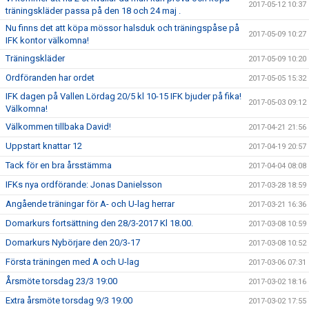
2017-05-12 10:37
träningskläder passa på den 18 och 24 maj .
Nu finns det att köpa mössor halsduk och träningspåse på
2017-05-09 10:27
IFK kontor välkomna!
Träningskläder
2017-05-09 10:20
Ordföranden har ordet
2017-05-05 15:32
IFK dagen på Vallen Lördag 20/5 kl 10-15 IFK bjuder på fika!
2017-05-03 09:12
Välkomna!
Välkommen tillbaka David!
2017-04-21 21:56
Uppstart knattar 12
2017-04-19 20:57
Tack för en bra årsstämma
2017-04-04 08:08
IFKs nya ordförande: Jonas Danielsson
2017-03-28 18:59
Angående träningar för A- och U-lag herrar
2017-03-21 16:36
Domarkurs fortsättning den 28/3-2017 Kl 18.00.
2017-03-08 10:59
Domarkurs Nybörjare den 20/3-17
2017-03-08 10:52
Första träningen med A och U-lag
2017-03-06 07:31
Årsmöte torsdag 23/3 19:00
2017-03-02 18:16
Extra årsmöte torsdag 9/3 19:00
2017-03-02 17:55