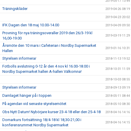
2019-05-17 13:44
Träningskläder
2019-04-26 08:19
2019-04-23 20:02
IFK Dagen den 18 maj 10.00-14.00
2019-04-09 09:50
Provning för nya träningsoveraller 2019 den 26/3-19 kl
2019-03-19 11:29
16,00-19.00
Årsmöte den 10 mars i Cafeterian i Nordby Supermarket
2019-01-16 10:31
Hallen
Styrelsen informerar
2018-11-13 19:52
Fotbolls avslutning 0-12 år den 4 nov kl 16.00-18.00 i
2018-10-31 11:59
Nordby Supermarket hallen A-hallen Välkomna!
2018-10-03 08:55
Styrelsen informerar
2018-09-13 09:19
Damlaget hänger på i toppen
2018-05-11 08:44
På agendan vid senaste styrelsemötet
2018-05-10 08:30
Obs Nytt Datum! Nybörjare kurser 23-4-18 eller den 25-4-18
2018-04-16 14:16
Domarkurs fortsättning 18/4-18 kl 18,30-21,00 i
2018-04-16 14:15
konferensrummet Nordby Supermarket