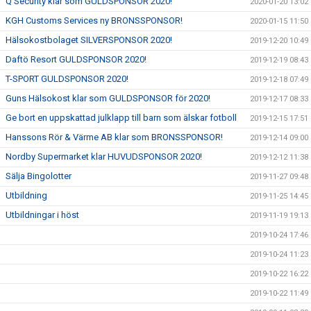
Q Security klar som GULDSPONSOR 2020!
2020-01-20 13:02
KGH Customs Services ny BRONSSPONSOR!
2020-01-15 11:50
Hälsokostbolaget SILVERSPONSOR 2020!
2019-12-20 10:49
Daftö Resort GULDSPONSOR 2020!
2019-12-19 08:43
T-SPORT GULDSPONSOR 2020!
2019-12-18 07:49
Guns Hälsokost klar som GULDSPONSOR för 2020!
2019-12-17 08:33
Ge bort en uppskattad julklapp till barn som älskar fotboll
2019-12-15 17:51
Hanssons Rör & Värme AB klar som BRONSSPONSOR!
2019-12-14 09:00
Nordby Supermarket klar HUVUDSPONSOR 2020!
2019-12-12 11:38
Sälja Bingolotter
2019-11-27 09:48
Utbildning
2019-11-25 14:45
Utbildningar i höst
2019-11-19 19:13
2019-10-24 17:46
2019-10-24 11:23
2019-10-22 16:22
2019-10-22 11:49