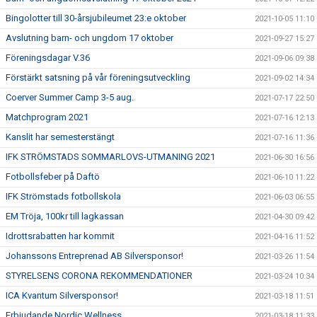
Bingolotter till 30-årsjubileumet 23:e oktober
2021-10-05 11:10
Avslutning barn- och ungdom 17 oktober
2021-09-27 15:27
Föreningsdagar V.36
2021-09-06 09:38
Förstärkt satsning på vår föreningsutveckling
2021-09-02 14:34
Coerver Summer Camp 3-5 aug.
2021-07-17 22:50
Matchprogram 2021
2021-07-16 12:13
Kanslit har semesterstängt
2021-07-16 11:36
IFK STRÖMSTADS SOMMARLOVS-UTMANING 2021
2021-06-30 16:56
Fotbollsfeber på Daftö
2021-06-10 11:22
IFK Strömstads fotbollskola
2021-06-03 06:55
EM Tröja, 100kr till lagkassan
2021-04-30 09:42
Idrottsrabatten har kommit
2021-04-16 11:52
Johanssons Entreprenad AB Silversponsor!
2021-03-26 11:54
STYRELSENS CORONA REKOMMENDATIONER
2021-03-24 10:34
ICA Kvantum Silversponsor!
2021-03-18 11:51
Erbjudande Nordic Wellness
2021-03-18 11:33