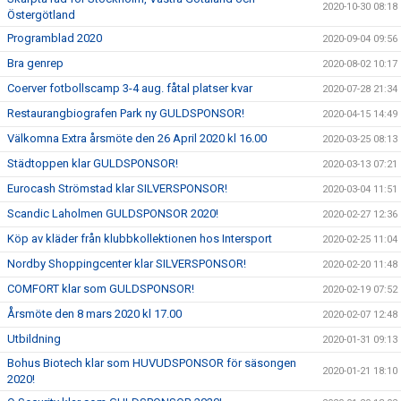
2020-10-30 08:18
Östergötland
Programblad 2020
2020-09-04 09:56
Bra genrep
2020-08-02 10:17
Coerver fotbollscamp 3-4 aug. fåtal platser kvar
2020-07-28 21:34
Restaurangbiografen Park ny GULDSPONSOR!
2020-04-15 14:49
Välkomna Extra årsmöte den 26 April 2020 kl 16.00
2020-03-25 08:13
Städtoppen klar GULDSPONSOR!
2020-03-13 07:21
Eurocash Strömstad klar SILVERSPONSOR!
2020-03-04 11:51
Scandic Laholmen GULDSPONSOR 2020!
2020-02-27 12:36
Köp av kläder från klubbkollektionen hos Intersport
2020-02-25 11:04
Nordby Shoppingcenter klar SILVERSPONSOR!
2020-02-20 11:48
COMFORT klar som GULDSPONSOR!
2020-02-19 07:52
Årsmöte den 8 mars 2020 kl 17.00
2020-02-07 12:48
Utbildning
2020-01-31 09:13
Bohus Biotech klar som HUVUDSPONSOR för säsongen
2020-01-21 18:10
2020!