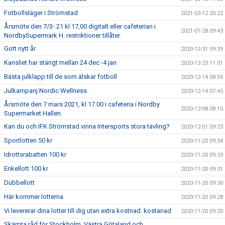
Fotbollsläger i Strömstad
2021-03-12 20:22
Årsmöte den 7/3- 21 kl 17,00 digitalt eller cafeterian i
2021-01-28 09:43
NordbySupermark H. restriktioner tillåter.
Gott nytt år
2020-12-31 09:39
Kansliet har stängt mellan 24 dec -4 jan
2020-12-23 11:01
Bästa julklapp till de som älskar fotboll
2020-12-14 08:55
Julkampanj Nordic Wellness
2020-12-14 07:45
Årsmöte den 7 mars 2021, kl 17.00 i cafeteria i Nordby
2020-12-08 08:10
Supermarket Hallen.
Kan du och IFK Strömstad vinna Intersports stora tävling?
2020-12-01 09:23
Sportlotten 50 kr
2020-11-20 09:34
Idrottsrabatten 100 kr
2020-11-20 09:33
Enkellott 100 kr
2020-11-20 09:31
Dubbellott
2020-11-20 09:30
Här kommer lotterna
2020-11-20 09:28
Vi levererar dina lotter till dig utan extra kostnad. kostanad
2020-11-20 09:20
Skärpta råd för Stockholm, Västra Götaland och