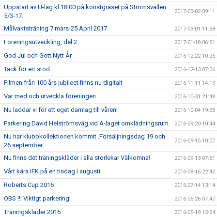
Uppstart av U-lag kl.18.00 på konstgräset på Strömsvallen
2017-03-02 09:11
5/3-17.
Målvaktsträning 7 mars-25 April 2017
2017-03-01 11:38
Föreningsutveckling, del 2
2017-01-18 06:51
God Jul och Gott Nytt År
2016-12-22 10:26
Tack för ert stöd
2016-12-13 07:06
Filmen från 100 års jubileet finns nu digitalt
2016-11-11 14:19
Var med och utveckla föreningen
2016-10-31 21:48
Nu laddar vi för ett eget damlag till våren!
2016-10-04 19:35
Parkering David Helströmsväg vid A-laget omklädningsrum.
2016-09-20 10:44
Nu har klubbkollektionen kommit .Försäljningsdag 19 och
2016-09-15 10:07
26 september.
Nu finns det träningskläder i alla storlekar Välkomna!
2016-09-13 07:51
Vårt kära IFK på en tisdag i augusti
2016-08-16 22:42
Roberts Cup 2016
2016-07-14 13:14
OBS !!! Viktigt parkering!
2016-05-26 07:47
Träningskläder 2016
2016-05-19 15:24