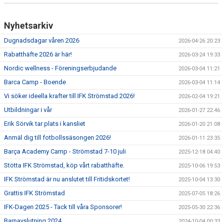
Nyhetsarkiv
Dugnadsdagar våren 2026
2026-04-26 20:23
Rabatthäfte 2026 är här!
2026-03-24 19:33
Nordic wellness - Föreningserbjudande
2026-03-04 11:21
Barca Camp - Boende
2026-03-04 11:14
Vi söker ideella krafter till IFK Strömstad 2026!
2026-02-04 19:21
Utbildningar i vår
2026-01-27 22:46
Erik Sörvik tar plats i kansliet
2026-01-20 21:08
Anmäl dig till fotbollssäsongen 2026!
2026-01-11 23:35
Barça Academy Camp - Strömstad 7-10 juli
2025-12-18 04:40
Stötta IFK Strömstad, köp vårt rabatthäfte.
2025-10-06 19:53
IFK Strömstad är nu anslutet till Fritidskortet!
2025-10-04 13:30
Grattis IFK Strömstad
2025-07-05 18:26
IFK-Dagen 2025 - Tack till våra Sponsorer!
2025-05-30 22:36
Barnavslutning 2024
2024-10-04 00:33