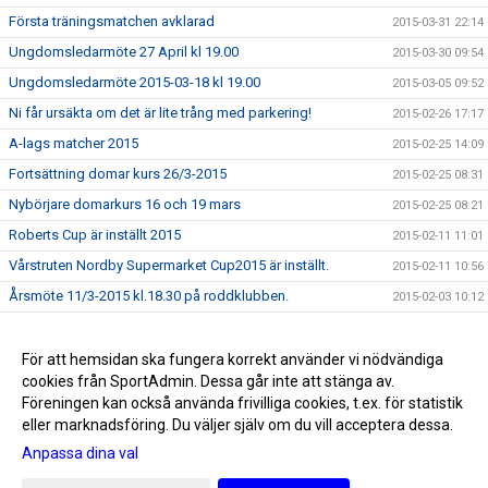
Första träningsmatchen avklarad
2015-03-31 22:14
Ungdomsledarmöte 27 April kl 19.00
2015-03-30 09:54
Ungdomsledarmöte 2015-03-18 kl 19.00
2015-03-05 09:52
Ni får ursäkta om det är lite trång med parkering!
2015-02-26 17:17
A-lags matcher 2015
2015-02-25 14:09
Fortsättning domar kurs 26/3-2015
2015-02-25 08:31
Nybörjare domarkurs 16 och 19 mars
2015-02-25 08:21
Roberts Cup är inställt 2015
2015-02-11 11:01
Vårstruten Nordby Supermarket Cup2015 är inställt.
2015-02-11 10:56
Årsmöte 11/3-2015 kl.18.30 på roddklubben.
2015-02-03 10:12
Föräldramöte F-02 22/1-2015 kl 18.30 Kansliet
2015-01-19 09:34
Upptaktsmöte för TIFs målvaktsskola 2015.
För att hemsidan ska fungera korrekt använder vi nödvändiga
2015-01-19 09:33
cookies från SportAdmin. Dessa går inte att stänga av.
GOD JUL OCH GOTT NYTT ÅR
2014-12-19 14:11
Föreningen kan också använda frivilliga cookies, t.ex. för statistik
eller marknadsföring. Du väljer själv om du vill acceptera dessa.
Anpassa dina val
Cookie-inställningar
Gå till Webbversion