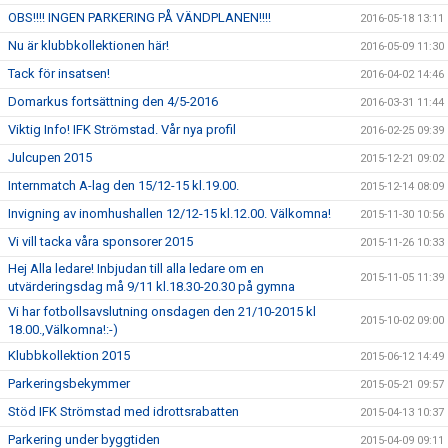
OBS!!!! INGEN PARKERING PÅ VÄNDPLANEN!!!!
2016-05-18 13:11
Nu är klubbkollektionen här!
2016-05-09 11:30
Tack för insatsen!
2016-04-02 14:46
Domarkus fortsättning den 4/5-2016
2016-03-31 11:44
Viktig Info! IFK Strömstad. Vår nya profil
2016-02-25 09:39
Julcupen 2015
2015-12-21 09:02
Internmatch A-lag den 15/12-15 kl.19.00.
2015-12-14 08:09
Invigning av inomhushallen 12/12-15 kl.12.00. Välkomna!
2015-11-30 10:56
Vi vill tacka våra sponsorer 2015
2015-11-26 10:33
Hej Alla ledare! Inbjudan till alla ledare om en
2015-11-05 11:39
utvärderingsdag må 9/11 kl.18.30-20.30 på gymna
Vi har fotbollsavslutning onsdagen den 21/10-2015 kl
2015-10-02 09:00
18.00.,Välkomna!:-)
Klubbkollektion 2015
2015-06-12 14:49
Parkeringsbekymmer
2015-05-21 09:57
Stöd IFK Strömstad med idrottsrabatten
2015-04-13 10:37
Parkering under byggtiden
2015-04-09 09:11