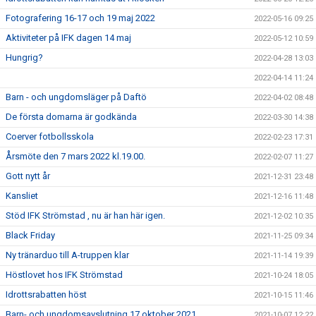
Fotografering 16-17 och 19 maj 2022
2022-05-16 09:25
Aktiviteter på IFK dagen 14 maj
2022-05-12 10:59
Hungrig?
2022-04-28 13:03
2022-04-14 11:24
Barn - och ungdomsläger på Daftö
2022-04-02 08:48
De första domarna är godkända
2022-03-30 14:38
Coerver fotbollsskola
2022-02-23 17:31
Årsmöte den 7 mars 2022 kl.19.00.
2022-02-07 11:27
Gott nytt år
2021-12-31 23:48
Kansliet
2021-12-16 11:48
Stöd IFK Strömstad , nu är han här igen.
2021-12-02 10:35
Black Friday
2021-11-25 09:34
Ny tränarduo till A-truppen klar
2021-11-14 19:39
Höstlovet hos IFK Strömstad
2021-10-24 18:05
Idrottsrabatten höst
2021-10-15 11:46
Barn- och ungdomsavslutning 17 oktober 2021
2021-10-07 12:22