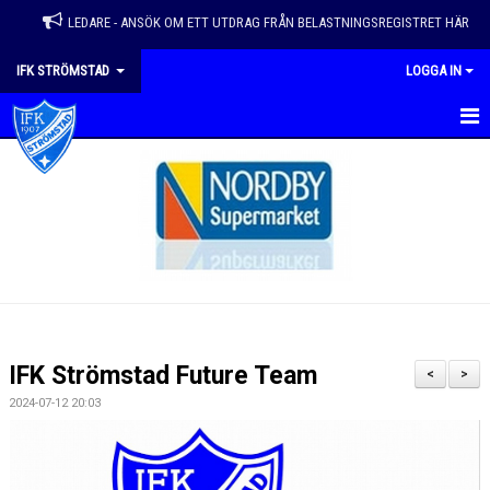
LEDARE - ANSÖK OM ETT UTDRAG FRÅN BELASTNINGSREGISTRET HÄR
IFK STRÖMSTAD
LOGGA IN
HEM
VÅRA LAG
NYHETER
KALENDER
MATCHER
IFK Strömstad Future Team
<
>
EVENEMANG & ÅRSHJUL
2024-07-12 20:03
OM FÖRENINGEN