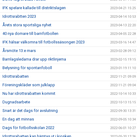
IFK spelare kallade till distriktslagen
2023-04-21 15:25
Idrottsrabtten 2023
2023-04-14 10:53
Årets stora sportsliga nyhet
2023-04-13 22:20
40 nya domare till barnfotbollen
2023-04-05 22:28
IFK hälsar välkomna till fotbollssäsongen 2023
2023-03-16 14:47
Årsmöte 13:e mars
2023-02-28 09:12
Barnlagsledarna drar upp riktlinjerna
2023-02-15 19:15
Belysning för spontanfoboll
2023-01-19 11:10
Idrottsrabatten
2022-11-21 09:09
Föreningskläder som julklapp
2022-11-21 09:04
Nu har idrottsrabatten kommit
2022-10-14 10:33
Dugnadsarbete
2022-10-13 15:15
Snart är det dags för avslutning
2022-09-30 13:31
En dag att minnas
2022-09-05 10:34
Dags för fotbollsskolan 2022
2022-06-01 10:27
Idrottsrabatten kan hämtas ut i kiosken
2022-05-20 12:26