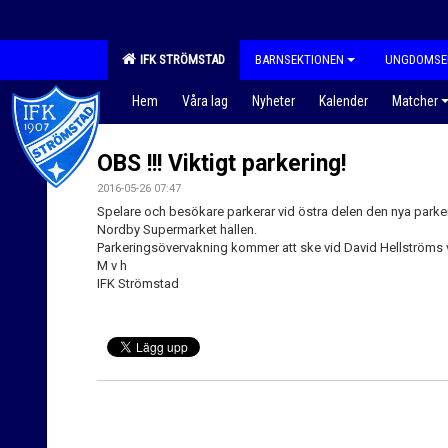
IFK STRÖMSTAD
BARNSEKTIONEN
UNGDOMSE
Hem
Våra lag
Nyheter
Kalender
Matcher
OBS !!! Viktigt parkering!
2016-05-26 07:47
Spelare och besökare parkerar vid östra delen den nya parke
Nordby Supermarket hallen.
Parkeringsövervakning kommer att ske vid David Hellströms 
M v h
IFK Strömstad