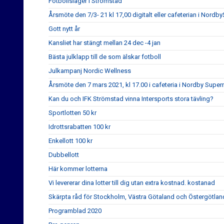
Fotbollsläger i Strömstad
Årsmöte den 7/3- 21 kl 17,00 digitalt eller cafeterian i NordbyS
Gott nytt år
Kansliet har stängt mellan 24 dec -4 jan
Bästa julklapp till de som älskar fotboll
Julkampanj Nordic Wellness
Årsmöte den 7 mars 2021, kl 17.00 i cafeteria i Nordby Super
Kan du och IFK Strömstad vinna Intersports stora tävling?
Sportlotten 50 kr
Idrottsrabatten 100 kr
Enkellott 100 kr
Dubbellott
Här kommer lotterna
Vi levererar dina lotter till dig utan extra kostnad. kostanad
Skärpta råd för Stockholm, Västra Götaland och Östergötlan
Programblad 2020