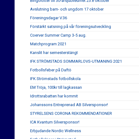
Bingolotter till 30-årsjubileumet 23:e oktober
Avslutning barn- och ungdom 17 oktober
Föreningsdagar V.36
Förstärkt satsning på vår föreningsutveckling
Coerver Summer Camp 3-5 aug.
Matchprogram 2021
Kanslit har semesterstängt
IFK STRÖMSTADS SOMMARLOVS-UTMANING 2021
Fotbollsfeber på Daftö
IFK Strömstads fotbollskola
EM Tröja, 100kr till lagkassan
Idrottsrabatten har kommit
Johanssons Entreprenad AB Silversponsor!
STYRELSENS CORONA REKOMMENDATIONER
ICA Kvantum Silversponsor!
Erbjudande Nordic Wellness