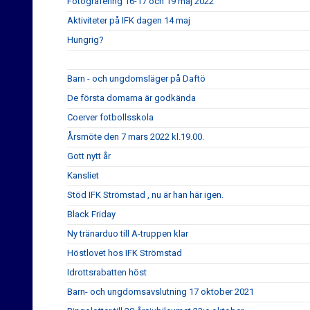
Fotografering 16-17 och 19 maj 2022
Aktiviteter på IFK dagen 14 maj
Hungrig?
Barn - och ungdomsläger på Daftö
De första domarna är godkända
Coerver fotbollsskola
Årsmöte den 7 mars 2022 kl.19.00.
Gott nytt år
Kansliet
Stöd IFK Strömstad , nu är han här igen.
Black Friday
Ny tränarduo till A-truppen klar
Höstlovet hos IFK Strömstad
Idrottsrabatten höst
Barn- och ungdomsavslutning 17 oktober 2021