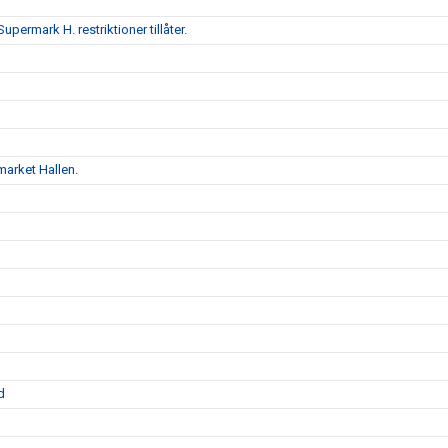
upermark H. restriktioner tillåter.
market Hallen.
d