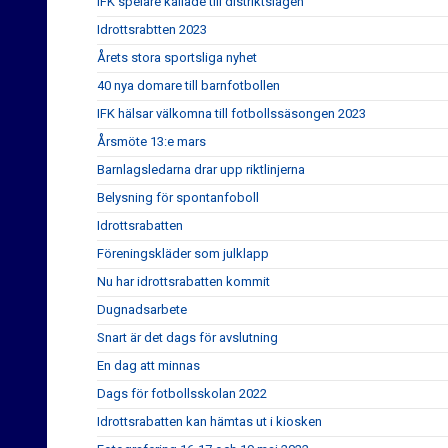
IFK spelare kallade till distriktslagen
Idrottsrabtten 2023
Årets stora sportsliga nyhet
40 nya domare till barnfotbollen
IFK hälsar välkomna till fotbollssäsongen 2023
Årsmöte 13:e mars
Barnlagsledarna drar upp riktlinjerna
Belysning för spontanfoboll
Idrottsrabatten
Föreningskläder som julklapp
Nu har idrottsrabatten kommit
Dugnadsarbete
Snart är det dags för avslutning
En dag att minnas
Dags för fotbollsskolan 2022
Idrottsrabatten kan hämtas ut i kiosken