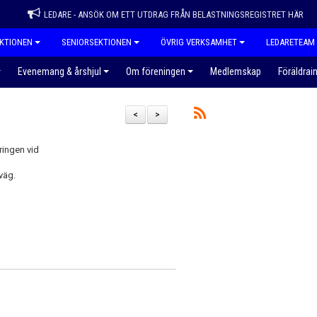
LEDARE - ANSÖK OM ETT UTDRAG FRÅN BELASTNINGSREGISTRET HÄR
KTIONEN
SENIORSEKTIONEN
ÖVRIG VERKSAMHET
LEDARETEAM
Evenemang & årshjul
Om föreningen
Medlemskap
Föräldrai
<
>
ringen vid
väg.