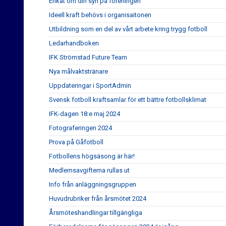
Enkät om din syn på föreningen
Ideell kraft behövs i organisaitonen
Utbildning som en del av vårt arbete kring trygg fotboll
Ledarhandboken
IFK Strömstad Future Team
Nya målvaktstränare
Uppdateringar i SportAdmin
Svensk fotboll kraftsamlar för ett bättre fotbollsklimat
IFK-dagen 18:e maj 2024
Fotograferingen 2024
Prova på Gåfotboll
Fotbollens högsäsong är här!
Medlemsavgifterna rullas ut
Info från anläggningsgruppen
Huvudrubriker från årsmötet 2024
Årsmöteshandlingar tillgängliga