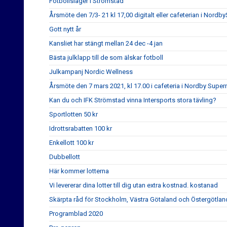
Fotbollsläger i Strömstad
Årsmöte den 7/3- 21 kl 17,00 digitalt eller cafeterian i NordbyS
Gott nytt år
Kansliet har stängt mellan 24 dec -4 jan
Bästa julklapp till de som älskar fotboll
Julkampanj Nordic Wellness
Årsmöte den 7 mars 2021, kl 17.00 i cafeteria i Nordby Super
Kan du och IFK Strömstad vinna Intersports stora tävling?
Sportlotten 50 kr
Idrottsrabatten 100 kr
Enkellott 100 kr
Dubbellott
Här kommer lotterna
Vi levererar dina lotter till dig utan extra kostnad. kostanad
Skärpta råd för Stockholm, Västra Götaland och Östergötlan
Programblad 2020