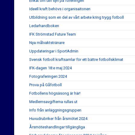
Enkät om din syn på föreningen
Ideell kraft behövs i organisaitonen
Utbildning som en del av vårt arbete kring trygg fotboll
Ledarhandboken
IFK Strömstad Future Team
Nya målvaktstränare
Uppdateringar i SportAdmin
Svensk fotboll kraftsamlar för ett bättre fotbollsklimat
IFK-dagen 18:e maj 2024
Fotograferingen 2024
Prova på Gåfotboll
Fotbollens högsäsong är här!
Medlemsavgifterna rullas ut
Info från anläggningsgruppen
Huvudrubriker från årsmötet 2024
Årsmöteshandlingar tillgängliga