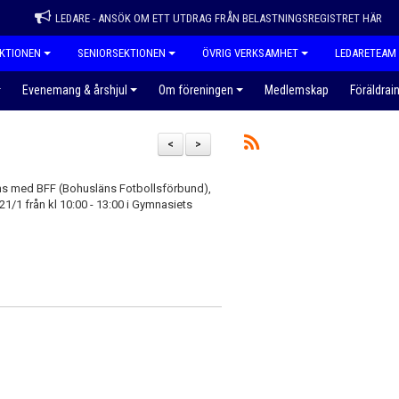
LEDARE - ANSÖK OM ETT UTDRAG FRÅN BELASTNINGSREGISTRET HÄR
KTIONEN
SENIORSEKTIONEN
ÖVRIG VERKSAMHET
LEDARETEAM
Evenemang & årshjul
Om föreningen
Medlemskap
Föräldrai
<
>
ans med BFF (Bohusläns Fotbollsförbund),
1 från kl 10:00 - 13:00 i Gymnasiets