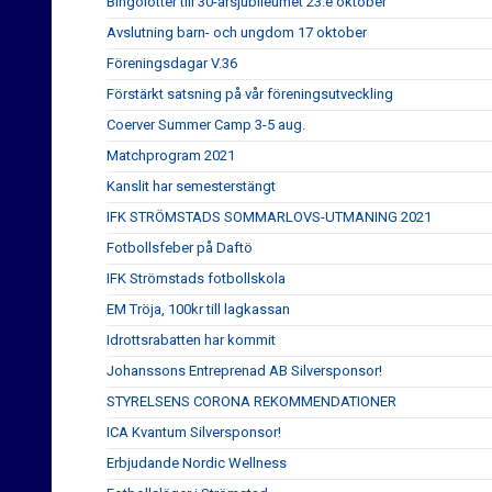
Bingolotter till 30-årsjubileumet 23:e oktober
Avslutning barn- och ungdom 17 oktober
Föreningsdagar V.36
Förstärkt satsning på vår föreningsutveckling
Coerver Summer Camp 3-5 aug.
Matchprogram 2021
Kanslit har semesterstängt
IFK STRÖMSTADS SOMMARLOVS-UTMANING 2021
Fotbollsfeber på Daftö
IFK Strömstads fotbollskola
EM Tröja, 100kr till lagkassan
Idrottsrabatten har kommit
Johanssons Entreprenad AB Silversponsor!
STYRELSENS CORONA REKOMMENDATIONER
ICA Kvantum Silversponsor!
Erbjudande Nordic Wellness