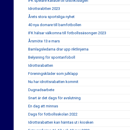
IFK spelare kallade till distriktslagen
Idrottsrabtten 2023
Årets stora sportsliga nyhet
40 nya domare till barnfotbollen
IFK hälsar välkomna till fotbollssäsongen 2023
Årsmöte 13:e mars
Barnlagsledarna drar upp riktlinjerna
Belysning för spontanfoboll
Idrottsrabatten
Föreningskläder som julklapp
Nu har idrottsrabatten kommit
Dugnadsarbete
Snart är det dags för avslutning
En dag att minnas
Dags för fotbollsskolan 2022
Idrottsrabatten kan hämtas ut i kiosken