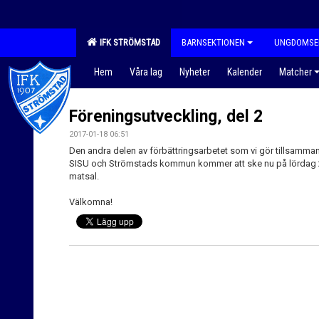
IFK STRÖMSTAD
BARNSEKTIONEN
UNGDOMSE
Hem
Våra lag
Nyheter
Kalender
Matcher
Föreningsutveckling, del 2
2017-01-18 06:51
Den andra delen av förbättringsarbetet som vi gör tillsamm
SISU och Strömstads kommun kommer att ske nu på lördag 21/
matsal.
Välkomna!