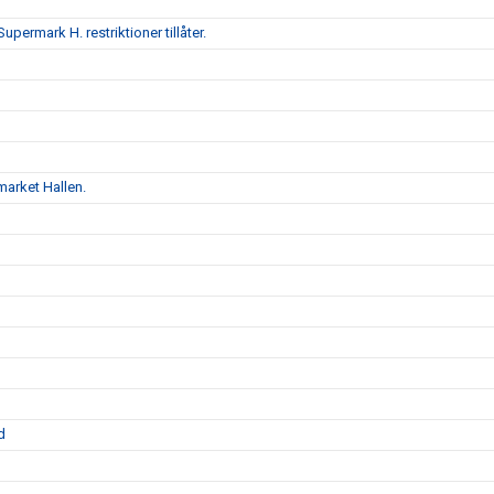
upermark H. restriktioner tillåter.
market Hallen.
d