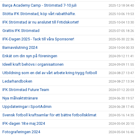
Barça Academy Camp - Strömstad 7-10 juli
2025-12-18 04:40
Stötta IFK Strömstad, köp vårt rabatthäfte.
2025-10-06 19:53
IFK Strömstad är nu anslutet till Fritidskortet!
2025-10-04 13:30
Grattis IFK Strömstad
2025-07-05 18:26
IFK-Dagen 2025 - Tack till våra Sponsorer!
2025-05-30 22:36
Barnavslutning 2024
2024-10-04 00:33
Enkät om din syn på föreningen
2024-09-12 11:41
Ideell kraft behövs i organisaitonen
2024-09-09 11:55
Utbildning som en del av vårt arbete kring trygg fotboll
2024-08-27 13:47
Ledarhandboken
2024-08-27 13:34
IFK Strömstad Future Team
2024-07-12 20:03
Nya målvaktstränare
2024-06-30 19:57
Uppdateringar i SportAdmin
2024-06-28 17:45
Svensk fotboll kraftsamlar för ett bättre fotbollsklimat
2024-05-16 14:35
IFK-dagen 18:e maj 2024
2024-05-04 20:10
Fotograferingen 2024
2024-05-04 16:46