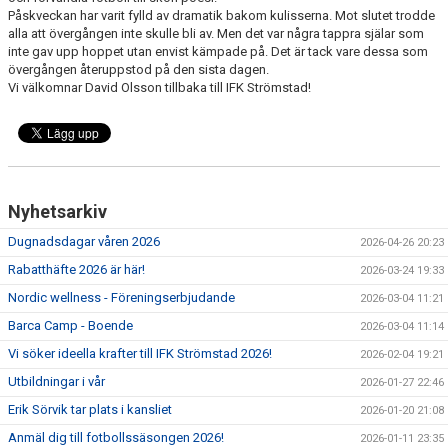
MEDLEMSKAP
Påskveckan har varit fylld av dramatik bakom kulisserna. Mot slutet trodde
alla att övergången inte skulle bli av. Men det var några tappra själar som
FÖRÄLDRAINFORMATION
inte gav upp hoppet utan envist kämpade på. Det är tack vare dessa som
övergången återuppstod på den sista dagen.
Vi välkomnar David Olsson tillbaka till IFK Strömstad!
SPONSORER & PARTNERS
VÅRA STUGOR OCH TRÄNINGSLÄGER
Nyhetsarkiv
Dugnadsdagar våren 2026
2026-04-26 20:23
Rabatthäfte 2026 är här!
2026-03-24 19:33
Nordic wellness - Föreningserbjudande
2026-03-04 11:21
Barca Camp - Boende
2026-03-04 11:14
Vi söker ideella krafter till IFK Strömstad 2026!
2026-02-04 19:21
Utbildningar i vår
2026-01-27 22:46
Erik Sörvik tar plats i kansliet
2026-01-20 21:08
Anmäl dig till fotbollssäsongen 2026!
2026-01-11 23:35