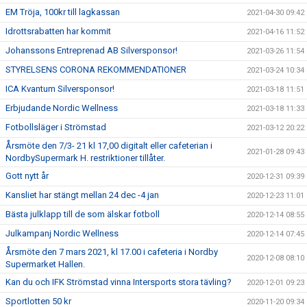
EM Tröja, 100kr till lagkassan
2021-04-30 09:42
Idrottsrabatten har kommit
2021-04-16 11:52
Johanssons Entreprenad AB Silversponsor!
2021-03-26 11:54
STYRELSENS CORONA REKOMMENDATIONER
2021-03-24 10:34
ICA Kvantum Silversponsor!
2021-03-18 11:51
Erbjudande Nordic Wellness
2021-03-18 11:33
Fotbollsläger i Strömstad
2021-03-12 20:22
Årsmöte den 7/3- 21 kl 17,00 digitalt eller cafeterian i
2021-01-28 09:43
NordbySupermark H. restriktioner tillåter.
Gott nytt år
2020-12-31 09:39
Kansliet har stängt mellan 24 dec -4 jan
2020-12-23 11:01
Bästa julklapp till de som älskar fotboll
2020-12-14 08:55
Julkampanj Nordic Wellness
2020-12-14 07:45
Årsmöte den 7 mars 2021, kl 17.00 i cafeteria i Nordby
2020-12-08 08:10
Supermarket Hallen.
Kan du och IFK Strömstad vinna Intersports stora tävling?
2020-12-01 09:23
Sportlotten 50 kr
2020-11-20 09:34