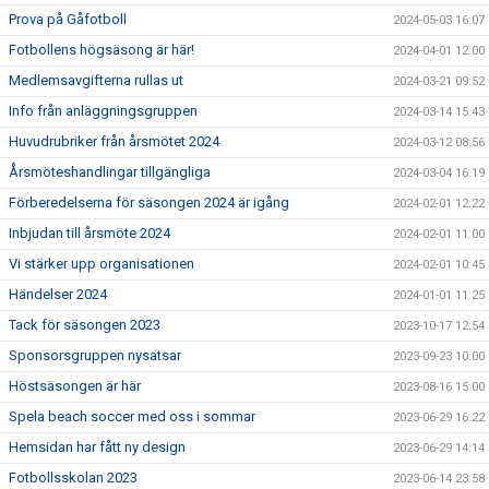
Prova på Gåfotboll
2024-05-03 16:07
Fotbollens högsäsong är här!
2024-04-01 12:00
Medlemsavgifterna rullas ut
2024-03-21 09:52
Info från anläggningsgruppen
2024-03-14 15:43
Huvudrubriker från årsmötet 2024
2024-03-12 08:56
Årsmöteshandlingar tillgängliga
2024-03-04 16:19
Förberedelserna för säsongen 2024 är igång
2024-02-01 12:22
Inbjudan till årsmöte 2024
2024-02-01 11:00
Vi stärker upp organisationen
2024-02-01 10:45
Händelser 2024
2024-01-01 11:25
Tack för säsongen 2023
2023-10-17 12:54
Sponsorsgruppen nysatsar
2023-09-23 10:00
Höstsäsongen är här
2023-08-16 15:00
Spela beach soccer med oss i sommar
2023-06-29 16:22
Hemsidan har fått ny design
2023-06-29 14:14
Fotbollsskolan 2023
2023-06-14 23:58