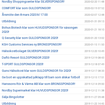
Nordby Shoppingcenter klar SILVERSPONSOR!
2020-02-20 11:48
COMFORT klar som GULDSPONSOR!
2020-02-19 07:52
Årsmöte den 8 mars 2020 kl 17.00
2020-02-07 12:48
Utbildning
2020-01-31 09:13
Bohus Biotech klar som HUVUDSPONSOR för säsongen
2020-01-21 18:10
2020!
Q Security klar som GULDSPONSOR 2020!
2020-01-20 13:02
KGH Customs Services ny BRONSSPONSOR!
2020-01-15 11:50
Hälsokostbolaget SILVERSPONSOR 2020!
2019-12-20 10:49
Daftö Resort GULDSPONSOR 2020!
2019-12-19 08:43
T-SPORT GULDSPONSOR 2020!
2019-12-18 07:49
Guns Hälsokost klar som GULDSPONSOR för 2020!
2019-12-17 08:33
Ge bort en uppskattad julklapp till barn som älskar fotboll
2019-12-15 17:51
Hanssons Rör & Värme AB klar som BRONSSPONSOR!
2019-12-14 09:00
Nordby Supermarket klar HUVUDSPONSOR 2020!
2019-12-12 11:38
Sälja Bingolotter
2019-11-27 09:48
Utbildning
2019-11-25 14:45