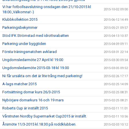
Vi har fotbollsavslutning onsdagen den 21/10-2015 kl
2015-10-02 09:00
18.00.,Välkomna!:-)
Klubbkollektion 2015
2015-06-12 14:49
Parkeringsbekymmer
2015-05-21 09:57
Stöd IFK Strömstad med idrottsrabatten
2015-04-13 10:37
Parkering under byggtiden
2015-04-09 09:11
Första träningsmatchen avklarad
2015-03-31 22:14
Ungdomsledarmöte 27 April kl 19.00
2015-03-30 09:54
Ungdomsledarmöte 2015-03-18 kl 19.00
2015-03-05 09:52
Ni får ursäkta om det är lite trång med parkering!
2015-02-26 17:17
A-lags matcher 2015
2015-02-25 14:09
Fortsättning domar kurs 26/3-2015
2015-02-25 08:31
Nybörjare domarkurs 16 och 19 mars
2015-02-25 08:21
Roberts Cup är inställt 2015
2015-02-11 11:01
Vårstruten Nordby Supermarket Cup2015 är inställt.
2015-02-11 10:56
Årsmöte 11/3-2015 kl.18.30 på roddklubben.
2015-02-03 10:12