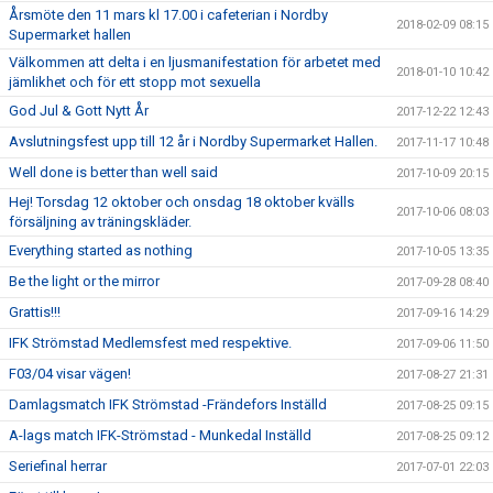
Årsmöte den 11 mars kl 17.00 i cafeterian i Nordby
2018-02-09 08:15
Supermarket hallen
Välkommen att delta i en ljusmanifestation för arbetet med
2018-01-10 10:42
jämlikhet och för ett stopp mot sexuella
God Jul & Gott Nytt År
2017-12-22 12:43
Avslutningsfest upp till 12 år i Nordby Supermarket Hallen.
2017-11-17 10:48
Well done is better than well said
2017-10-09 20:15
Hej! Torsdag 12 oktober och onsdag 18 oktober kvälls
2017-10-06 08:03
försäljning av träningskläder.
Everything started as nothing
2017-10-05 13:35
Be the light or the mirror
2017-09-28 08:40
Grattis!!!
2017-09-16 14:29
IFK Strömstad Medlemsfest med respektive.
2017-09-06 11:50
F03/04 visar vägen!
2017-08-27 21:31
Damlagsmatch IFK Strömstad -Frändefors Inställd
2017-08-25 09:15
A-lags match IFK-Strömstad - Munkedal Inställd
2017-08-25 09:12
Seriefinal herrar
2017-07-01 22:03