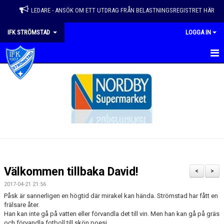
LEDARE - ANSÖK OM ETT UTDRAG FRÅN BELASTNINGSREGISTRET HÄR
IFK STRÖMSTAD
LOGGA IN
HEM
VÅRA LAG
NYHETER
KALENDER
MATCHER
Välkommen tillbaka David!
<
>
EVENEMANG & ÅRSHJUL
2017-04-21 21:56
Påsk är sannerligen en högtid där mirakel kan hända. Strömstad har fått en
OM FÖRENINGEN
frälsare åter.
Han kan inte gå på vatten eller förvandla det till vin. Men han kan gå på gräs
och förvandla fotboll till skön poesi.