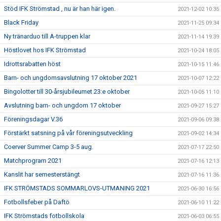
Stöd IFK Strömstad , nu är han här igen.
2021-12-02 10:35
Black Friday
2021-11-25 09:34
Ny tränarduo till A-truppen klar
2021-11-14 19:39
Höstlovet hos IFK Strömstad
2021-10-24 18:05
Idrottsrabatten höst
2021-10-15 11:46
Barn- och ungdomsavslutning 17 oktober 2021
2021-10-07 12:22
Bingolotter till 30-årsjubileumet 23:e oktober
2021-10-05 11:10
Avslutning barn- och ungdom 17 oktober
2021-09-27 15:27
Föreningsdagar V.36
2021-09-06 09:38
Förstärkt satsning på vår föreningsutveckling
2021-09-02 14:34
Coerver Summer Camp 3-5 aug.
2021-07-17 22:50
Matchprogram 2021
2021-07-16 12:13
Kanslit har semesterstängt
2021-07-16 11:36
IFK STRÖMSTADS SOMMARLOVS-UTMANING 2021
2021-06-30 16:56
Fotbollsfeber på Daftö
2021-06-10 11:22
IFK Strömstads fotbollskola
2021-06-03 06:55