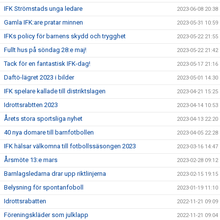
IFK Strömstads unga ledare
2023-06-08 20:38
Gamla IFK:are pratar minnen
2023-05-31 10:59
IFKs policy för barnens skydd och trygghet
2023-05-22 21:55
Fullt hus på söndag 28:e maj!
2023-05-22 21:42
Tack för en fantastisk IFK-dag!
2023-05-17 21:16
Daftö-lägret 2023 i bilder
2023-05-01 14:30
IFK spelare kallade till distriktslagen
2023-04-21 15:25
Idrottsrabtten 2023
2023-04-14 10:53
Årets stora sportsliga nyhet
2023-04-13 22:20
40 nya domare till barnfotbollen
2023-04-05 22:28
IFK hälsar välkomna till fotbollssäsongen 2023
2023-03-16 14:47
Årsmöte 13:e mars
2023-02-28 09:12
Barnlagsledarna drar upp riktlinjerna
2023-02-15 19:15
Belysning för spontanfoboll
2023-01-19 11:10
Idrottsrabatten
2022-11-21 09:09
Föreningskläder som julklapp
2022-11-21 09:04