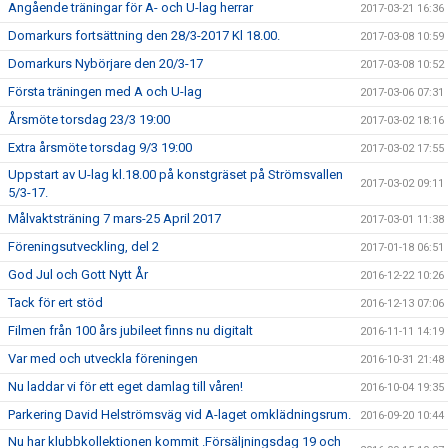
Angående träningar för A- och U-lag herrar
2017-03-21 16:36
Domarkurs fortsättning den 28/3-2017 Kl 18.00.
2017-03-08 10:59
Domarkurs Nybörjare den 20/3-17
2017-03-08 10:52
Första träningen med A och U-lag
2017-03-06 07:31
Årsmöte torsdag 23/3 19:00
2017-03-02 18:16
Extra årsmöte torsdag 9/3 19:00
2017-03-02 17:55
Uppstart av U-lag kl.18.00 på konstgräset på Strömsvallen
2017-03-02 09:11
5/3-17.
Målvaktsträning 7 mars-25 April 2017
2017-03-01 11:38
Föreningsutveckling, del 2
2017-01-18 06:51
God Jul och Gott Nytt År
2016-12-22 10:26
Tack för ert stöd
2016-12-13 07:06
Filmen från 100 års jubileet finns nu digitalt
2016-11-11 14:19
Var med och utveckla föreningen
2016-10-31 21:48
Nu laddar vi för ett eget damlag till våren!
2016-10-04 19:35
Parkering David Helströmsväg vid A-laget omklädningsrum.
2016-09-20 10:44
Nu har klubbkollektionen kommit .Försäljningsdag 19 och