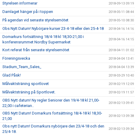
Styrelsen informerar
2018-09-13 09:19
Damlaget hänger på i toppen
2018-05-11 08:44
På agendan vid senaste styrelsemötet
2018-05-10 08:30
Obs Nytt Datum! Nybörjare kurser 23-4-18 eller den 25-4-18
2018-04-16 14:16
Domarkurs fortsättning 18/4-18 kl 18,30-21,00 i
2018-04-16 14:15
konferensrummet Nordby Supermarket
Kort referat från senaste styrelsemötet
2018-04-11 01:02
Föreningsvecka
2018-04-04 13:41
Stadium_Team_Sales_
2018-04-04 13:39
Glad Påsk!
2018-03-29 10:40
Målvaktsträning sportlovet
2018-02-19 12:09
Målvaktsträning på Sportlovet.
2018-02-19 11:57
OBS Nytt datum! Ny regler Seniorer den 19/4-18 kl 21,00-
2018-02-13 09:41
22,00 i cafeterian..
OBS Nytt Datum! Domarkurs fortsättning 18/4-18 kl 18,30-
2018-02-13 09:38
21,00
Obs nytt Datum! Domarkurs nybörjare den 23/4-18 och den
2018-02-13 09:34
25/4-18.