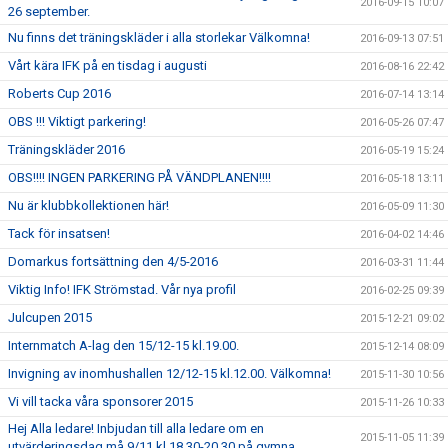
2016-09-15 10:07
26 september.
Nu finns det träningskläder i alla storlekar Välkomna!
2016-09-13 07:51
Vårt kära IFK på en tisdag i augusti
2016-08-16 22:42
Roberts Cup 2016
2016-07-14 13:14
OBS !!! Viktigt parkering!
2016-05-26 07:47
Träningskläder 2016
2016-05-19 15:24
OBS!!!! INGEN PARKERING PÅ VÄNDPLANEN!!!!
2016-05-18 13:11
Nu är klubbkollektionen här!
2016-05-09 11:30
Tack för insatsen!
2016-04-02 14:46
Domarkus fortsättning den 4/5-2016
2016-03-31 11:44
Viktig Info! IFK Strömstad. Vår nya profil
2016-02-25 09:39
Julcupen 2015
2015-12-21 09:02
Internmatch A-lag den 15/12-15 kl.19.00.
2015-12-14 08:09
Invigning av inomhushallen 12/12-15 kl.12.00. Välkomna!
2015-11-30 10:56
Vi vill tacka våra sponsorer 2015
2015-11-26 10:33
Hej Alla ledare! Inbjudan till alla ledare om en
2015-11-05 11:39
utvärderingsdag må 9/11 kl.18.30-20.30 på gymna