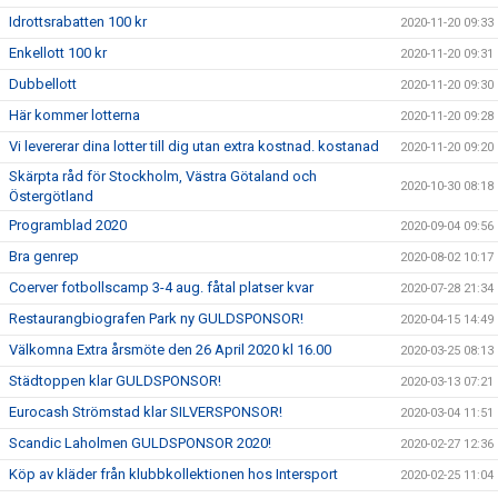
Idrottsrabatten 100 kr
2020-11-20 09:33
Enkellott 100 kr
2020-11-20 09:31
Dubbellott
2020-11-20 09:30
Här kommer lotterna
2020-11-20 09:28
Vi levererar dina lotter till dig utan extra kostnad. kostanad
2020-11-20 09:20
Skärpta råd för Stockholm, Västra Götaland och
2020-10-30 08:18
Östergötland
Programblad 2020
2020-09-04 09:56
Bra genrep
2020-08-02 10:17
Coerver fotbollscamp 3-4 aug. fåtal platser kvar
2020-07-28 21:34
Restaurangbiografen Park ny GULDSPONSOR!
2020-04-15 14:49
Välkomna Extra årsmöte den 26 April 2020 kl 16.00
2020-03-25 08:13
Städtoppen klar GULDSPONSOR!
2020-03-13 07:21
Eurocash Strömstad klar SILVERSPONSOR!
2020-03-04 11:51
Scandic Laholmen GULDSPONSOR 2020!
2020-02-27 12:36
Köp av kläder från klubbkollektionen hos Intersport
2020-02-25 11:04