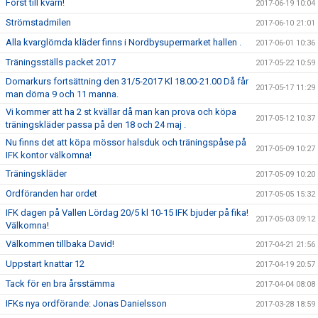
Först till kvarn!
2017-06-19 10:04
Strömstadmilen
2017-06-10 21:01
Alla kvarglömda kläder finns i Nordbysupermarket hallen .
2017-06-01 10:36
Träningsställs packet 2017
2017-05-22 10:59
Domarkurs fortsättning den 31/5-2017 Kl 18.00-21.00 Då får
2017-05-17 11:29
man döma 9 och 11 manna.
Vi kommer att ha 2 st kvällar då man kan prova och köpa
2017-05-12 10:37
träningskläder passa på den 18 och 24 maj .
Nu finns det att köpa mössor halsduk och träningspåse på
2017-05-09 10:27
IFK kontor välkomna!
Träningskläder
2017-05-09 10:20
Ordföranden har ordet
2017-05-05 15:32
IFK dagen på Vallen Lördag 20/5 kl 10-15 IFK bjuder på fika!
2017-05-03 09:12
Välkomna!
Välkommen tillbaka David!
2017-04-21 21:56
Uppstart knattar 12
2017-04-19 20:57
Tack för en bra årsstämma
2017-04-04 08:08
IFKs nya ordförande: Jonas Danielsson
2017-03-28 18:59