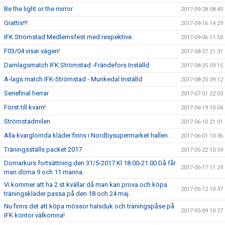
Be the light or the mirror
2017-09-28 08:40
Grattis!!!
2017-09-16 14:29
IFK Strömstad Medlemsfest med respektive.
2017-09-06 11:50
F03/04 visar vägen!
2017-08-27 21:31
Damlagsmatch IFK Strömstad -Frändefors Inställd
2017-08-25 09:15
A-lags match IFK-Strömstad - Munkedal Inställd
2017-08-25 09:12
Seriefinal herrar
2017-07-01 22:03
Först till kvarn!
2017-06-19 10:04
Strömstadmilen
2017-06-10 21:01
Alla kvarglömda kläder finns i Nordbysupermarket hallen .
2017-06-01 10:36
Träningsställs packet 2017
2017-05-22 10:59
Domarkurs fortsättning den 31/5-2017 Kl 18.00-21.00 Då får
2017-05-17 11:29
man döma 9 och 11 manna.
Vi kommer att ha 2 st kvällar då man kan prova och köpa
2017-05-12 10:37
träningskläder passa på den 18 och 24 maj .
Nu finns det att köpa mössor halsduk och träningspåse på
2017-05-09 10:27
IFK kontor välkomna!