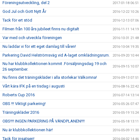
Föreningsutveckling, del 2
2017-01-18 06:51
God Jul och Gott Nytt År
2016-12-22 10:26
Tack för ert stöd
2016-12-13 07:06
Filmen från 100 års jubileet finns nu digitalt
2016-11-11 14:19
Var med och utveckla föreningen
2016-10-31 21:48
Nu laddar vi för ett eget damlag till våren!
2016-10-04 19:35
Parkering David Helströmsväg vid A-laget omklädningsrum.
2016-09-20 10:44
Nu har klubbkollektionen kommit .Försäljningsdag 19 och
2016-09-15 10:07
26 september.
Nu finns det träningskläder i alla storlekar Välkomna!
2016-09-13 07:51
Vårt kära IFK på en tisdag i augusti
2016-08-16 22:42
Roberts Cup 2016
2016-07-14 13:14
OBS !!! Viktigt parkering!
2016-05-26 07:47
Träningskläder 2016
2016-05-19 15:24
OBS!!!! INGEN PARKERING PÅ VÄNDPLANEN!!!!
2016-05-18 13:11
Nu är klubbkollektionen här!
2016-05-09 11:30
Tack för insatsen!
2016-04-02 14:46