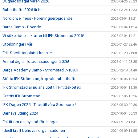
Dugnadsdagar våren 2026
2026-04-26 20:23
Rabatthäfte 2026 är här!
2026-03-24 19:33
Nordic wellness - Föreningserbjudande
2026-03-04 11:21
Barca Camp - Boende
2026-03-04 11:14
Vi söker ideella krafter till IFK Strömstad 2026!
2026-02-04 19:21
Utbildningar i vår
2026-01-27 22:46
Erik Sörvik tar plats i kansliet
2026-01-20 21:08
Anmäl dig till fotbollssäsongen 2026!
2026-01-11 23:35
Barça Academy Camp - Strömstad 7-10 juli
2025-12-18 04:40
Stötta IFK Strömstad, köp vårt rabatthäfte.
2025-10-06 19:53
IFK Strömstad är nu anslutet till Fritidskortet!
2025-10-04 13:30
Grattis IFK Strömstad
2025-07-05 18:26
IFK-Dagen 2025 - Tack till våra Sponsorer!
2025-05-30 22:36
Barnavslutning 2024
2024-10-04 00:33
Enkät om din syn på föreningen
2024-09-12 11:41
Ideell kraft behövs i organisaitonen
2024-09-09 11:55