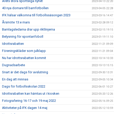
Årets stora sportsliga nyhet
2023-04-13 22:20
40 nya domare till barnfotbollen
2023-04-05 22:28
IFK hälsar välkomna till fotbollssäsongen 2023
2023-03-16 14:47
Årsmöte 13:e mars
2023-02-28 09:12
Barnlagsledarna drar upp riktlinjerna
2023-02-15 19:15
Belysning för spontanfoboll
2023-01-19 11:10
Idrottsrabatten
2022-11-21 09:09
Föreningskläder som julklapp
2022-11-21 09:04
Nu har idrottsrabatten kommit
2022-10-14 10:33
Dugnadsarbete
2022-10-13 15:15
Snart är det dags för avslutning
2022-09-30 13:31
En dag att minnas
2022-09-05 10:34
Dags för fotbollsskolan 2022
2022-06-01 10:27
Idrottsrabatten kan hämtas ut i kiosken
2022-05-20 12:26
Fotografering 16-17 och 19 maj 2022
2022-05-16 09:25
Aktiviteter på IFK dagen 14 maj
2022-05-12 10:59