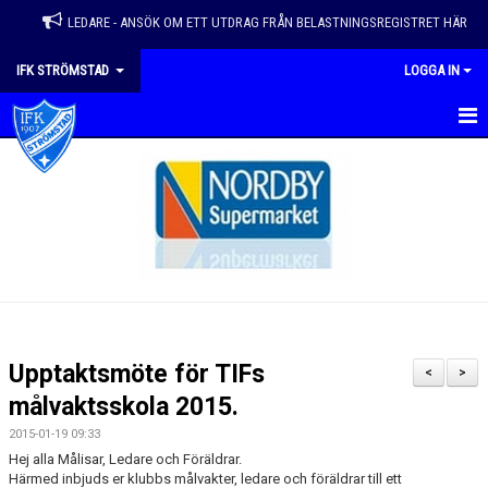
LEDARE - ANSÖK OM ETT UTDRAG FRÅN BELASTNINGSREGISTRET HÄR
IFK STRÖMSTAD
LOGGA IN
HEM
VÅRA LAG
NYHETER
KALENDER
MATCHER
Upptaktsmöte för TIFs
<
>
EVENEMANG & ÅRSHJUL
målvaktsskola 2015.
2015-01-19 09:33
OM FÖRENINGEN
Hej alla Målisar, Ledare och Föräldrar.
Härmed inbjuds er klubbs målvakter, ledare och föräldrar till ett