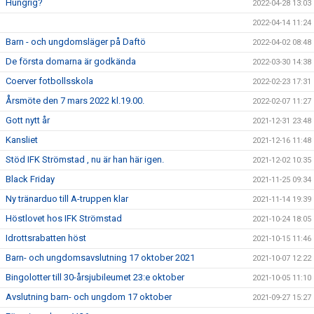
Hungrig?
2022-04-28 13:03
2022-04-14 11:24
Barn - och ungdomsläger på Daftö
2022-04-02 08:48
De första domarna är godkända
2022-03-30 14:38
Coerver fotbollsskola
2022-02-23 17:31
Årsmöte den 7 mars 2022 kl.19.00.
2022-02-07 11:27
Gott nytt år
2021-12-31 23:48
Kansliet
2021-12-16 11:48
Stöd IFK Strömstad , nu är han här igen.
2021-12-02 10:35
Black Friday
2021-11-25 09:34
Ny tränarduo till A-truppen klar
2021-11-14 19:39
Höstlovet hos IFK Strömstad
2021-10-24 18:05
Idrottsrabatten höst
2021-10-15 11:46
Barn- och ungdomsavslutning 17 oktober 2021
2021-10-07 12:22
Bingolotter till 30-årsjubileumet 23:e oktober
2021-10-05 11:10
Avslutning barn- och ungdom 17 oktober
2021-09-27 15:27