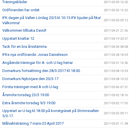
Träningskläder
2017-05-09 10:20
Ordföranden har ordet
2017-05-05 15:32
IFK dagen på Vallen Lördag 20/5 kl 10-15 IFK bjuder på fika!
2017-05-03 09:12
Välkomna!
Välkommen tillbaka David!
2017-04-21 21:56
Uppstart knattar 12
2017-04-19 20:57
Tack för en bra årsstämma
2017-04-04 08:08
IFKs nya ordförande: Jonas Danielsson
2017-03-28 18:59
Angående träningar för A- och U-lag herrar
2017-03-21 16:36
Domarkurs fortsättning den 28/3-2017 Kl 18.00.
2017-03-08 10:59
Domarkurs Nybörjare den 20/3-17
2017-03-08 10:52
Första träningen med A och U-lag
2017-03-06 07:31
Årsmöte torsdag 23/3 19:00
2017-03-02 18:16
Extra årsmöte torsdag 9/3 19:00
2017-03-02 17:55
Uppstart av U-lag kl.18.00 på konstgräset på Strömsvallen
2017-03-02 09:11
5/3-17.
Målvaktsträning 7 mars-25 April 2017
2017-03-01 11:38