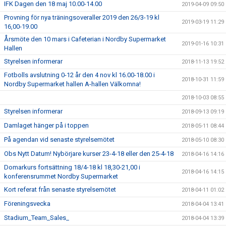
IFK Dagen den 18 maj 10.00-14.00
2019-04-09 09:50
Provning för nya träningsoveraller 2019 den 26/3-19 kl
2019-03-19 11:29
16,00-19.00
Årsmöte den 10 mars i Cafeterian i Nordby Supermarket
2019-01-16 10:31
Hallen
Styrelsen informerar
2018-11-13 19:52
Fotbolls avslutning 0-12 år den 4 nov kl 16.00-18.00 i
2018-10-31 11:59
Nordby Supermarket hallen A-hallen Välkomna!
2018-10-03 08:55
Styrelsen informerar
2018-09-13 09:19
Damlaget hänger på i toppen
2018-05-11 08:44
På agendan vid senaste styrelsemötet
2018-05-10 08:30
Obs Nytt Datum! Nybörjare kurser 23-4-18 eller den 25-4-18
2018-04-16 14:16
Domarkurs fortsättning 18/4-18 kl 18,30-21,00 i
2018-04-16 14:15
konferensrummet Nordby Supermarket
Kort referat från senaste styrelsemötet
2018-04-11 01:02
Föreningsvecka
2018-04-04 13:41
Stadium_Team_Sales_
2018-04-04 13:39