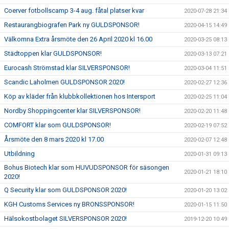
Coerver fotbollscamp 3-4 aug. fåtal platser kvar
2020-07-28 21:34
Restaurangbiografen Park ny GULDSPONSOR!
2020-04-15 14:49
Välkomna Extra årsmöte den 26 April 2020 kl 16.00
2020-03-25 08:13
Städtoppen klar GULDSPONSOR!
2020-03-13 07:21
Eurocash Strömstad klar SILVERSPONSOR!
2020-03-04 11:51
Scandic Laholmen GULDSPONSOR 2020!
2020-02-27 12:36
Köp av kläder från klubbkollektionen hos Intersport
2020-02-25 11:04
Nordby Shoppingcenter klar SILVERSPONSOR!
2020-02-20 11:48
COMFORT klar som GULDSPONSOR!
2020-02-19 07:52
Årsmöte den 8 mars 2020 kl 17.00
2020-02-07 12:48
Utbildning
2020-01-31 09:13
Bohus Biotech klar som HUVUDSPONSOR för säsongen
2020-01-21 18:10
2020!
Q Security klar som GULDSPONSOR 2020!
2020-01-20 13:02
KGH Customs Services ny BRONSSPONSOR!
2020-01-15 11:50
Hälsokostbolaget SILVERSPONSOR 2020!
2019-12-20 10:49