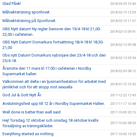
Glad Påsk!
2018-03-29 10:40
Målvaktsträning sportlovet
2018-02-19 12:09
Målvaktsträning på Sportlovet.
2018-02-19 11:57
OBS Nytt datum! Ny regler Seniorer den 19/4-18 kl 21,00-
2018-02-13 09:41
22,00 i cafeterian..
OBS Nytt Datum! Domarkurs fortsättning 18/4-18 kl 18,30-
2018-02-13 09:38
21,00
Obs nytt Datum! Domarkurs nybörjare den 23/4-18 och den
2018-02-13 09:34
25/4-18.
Årsmöte den 11 mars kl 17.00 i cafeterian i Nordby
2018-02-09 08:15
Supermarket hallen
Välkommen att delta i en ljusmanifestation för arbetet med
2018-01-10 10:42
jämlikhet och för ett stopp mot sexuella
God Jul & Gott Nytt År
2017-12-22 12:43
Avslutningsfest upp till 12 år i Nordby Supermarket Hallen.
2017-11-17 10:48
Well done is better than well said
2017-10-09 20:15
Hej! Torsdag 12 oktober och onsdag 18 oktober kvälls
2017-10-06 08:03
försäljning av träningskläder.
Everything started as nothing
2017-10-05 13:35