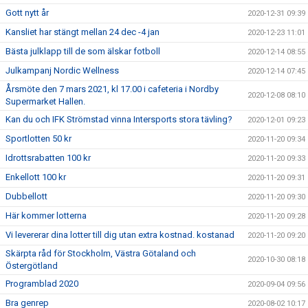
Gott nytt år
2020-12-31 09:39
Kansliet har stängt mellan 24 dec -4 jan
2020-12-23 11:01
Bästa julklapp till de som älskar fotboll
2020-12-14 08:55
Julkampanj Nordic Wellness
2020-12-14 07:45
Årsmöte den 7 mars 2021, kl 17.00 i cafeteria i Nordby
2020-12-08 08:10
Supermarket Hallen.
Kan du och IFK Strömstad vinna Intersports stora tävling?
2020-12-01 09:23
Sportlotten 50 kr
2020-11-20 09:34
Idrottsrabatten 100 kr
2020-11-20 09:33
Enkellott 100 kr
2020-11-20 09:31
Dubbellott
2020-11-20 09:30
Här kommer lotterna
2020-11-20 09:28
Vi levererar dina lotter till dig utan extra kostnad. kostanad
2020-11-20 09:20
Skärpta råd för Stockholm, Västra Götaland och
2020-10-30 08:18
Östergötland
Programblad 2020
2020-09-04 09:56
Bra genrep
2020-08-02 10:17