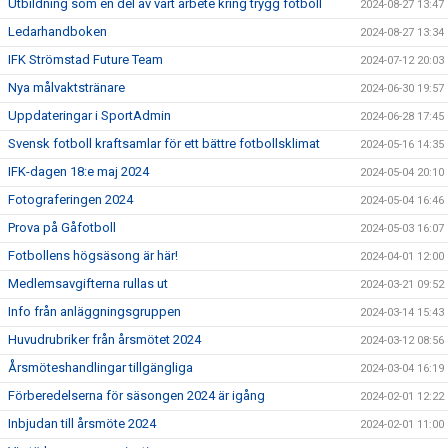
Utbildning som en del av vårt arbete kring trygg fotboll
2024-08-27 13:47
Ledarhandboken
2024-08-27 13:34
IFK Strömstad Future Team
2024-07-12 20:03
Nya målvaktstränare
2024-06-30 19:57
Uppdateringar i SportAdmin
2024-06-28 17:45
Svensk fotboll kraftsamlar för ett bättre fotbollsklimat
2024-05-16 14:35
IFK-dagen 18:e maj 2024
2024-05-04 20:10
Fotograferingen 2024
2024-05-04 16:46
Prova på Gåfotboll
2024-05-03 16:07
Fotbollens högsäsong är här!
2024-04-01 12:00
Medlemsavgifterna rullas ut
2024-03-21 09:52
Info från anläggningsgruppen
2024-03-14 15:43
Huvudrubriker från årsmötet 2024
2024-03-12 08:56
Årsmöteshandlingar tillgängliga
2024-03-04 16:19
Förberedelserna för säsongen 2024 är igång
2024-02-01 12:22
Inbjudan till årsmöte 2024
2024-02-01 11:00