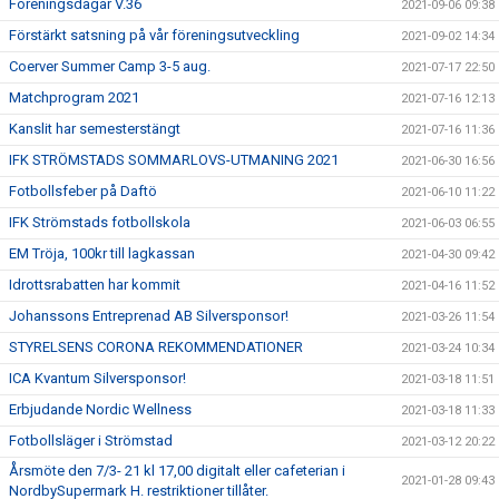
Föreningsdagar V.36
2021-09-06 09:38
Förstärkt satsning på vår föreningsutveckling
2021-09-02 14:34
Coerver Summer Camp 3-5 aug.
2021-07-17 22:50
Matchprogram 2021
2021-07-16 12:13
Kanslit har semesterstängt
2021-07-16 11:36
IFK STRÖMSTADS SOMMARLOVS-UTMANING 2021
2021-06-30 16:56
Fotbollsfeber på Daftö
2021-06-10 11:22
IFK Strömstads fotbollskola
2021-06-03 06:55
EM Tröja, 100kr till lagkassan
2021-04-30 09:42
Idrottsrabatten har kommit
2021-04-16 11:52
Johanssons Entreprenad AB Silversponsor!
2021-03-26 11:54
STYRELSENS CORONA REKOMMENDATIONER
2021-03-24 10:34
ICA Kvantum Silversponsor!
2021-03-18 11:51
Erbjudande Nordic Wellness
2021-03-18 11:33
Fotbollsläger i Strömstad
2021-03-12 20:22
Årsmöte den 7/3- 21 kl 17,00 digitalt eller cafeterian i
2021-01-28 09:43
NordbySupermark H. restriktioner tillåter.