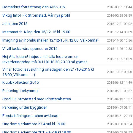
Domarkus fortsättning den 4/5-2016
2016-03-31 11:44
Viktig Info! IFK Strömstad. Vår nya profil
2016-02-25 09:39
Julcupen 2015
2015-12-21 09:02
Internmatch A-lag den 15/12-15 kl.19.00.
2015-12-14 08:09
Invigning av inomhushallen 12/12-15 kl.12.00. Välkomna!
2015-11-30 10:56
Vi vill tacka våra sponsorer 2015
2015-11-26 10:33
Hej Alla ledare! Inbjudan till alla ledare om en
2015-11-05 11:39
utvärderingsdag må 9/11 kl.18.30-20.30 på gymna
Vi har fotbollsavslutning onsdagen den 21/10-2015 kl
2015-10-02 09:00
18.00.,Välkomna!:-)
Klubbkollektion 2015
2015-06-12 14:49
Parkeringsbekymmer
2015-05-21 09:57
Stöd IFK Strömstad med idrottsrabatten
2015-04-13 10:37
Parkering under byggtiden
2015-04-09 09:11
Första träningsmatchen avklarad
2015-03-31 22:14
Ungdomsledarmöte 27 April kl 19.00
2015-03-30 09:54
Ungdomsledarmöte 2015-03-18 kl 19.00
2015-03-05 09:52