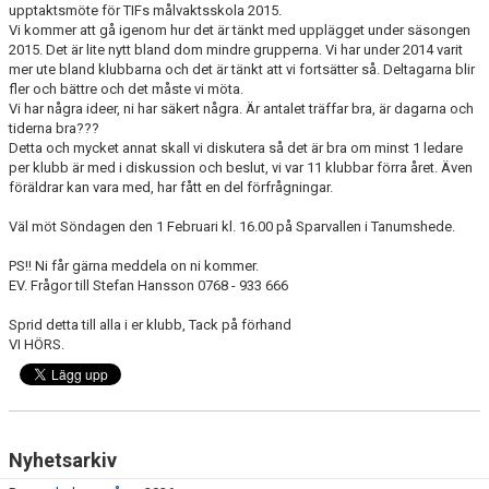
MEDLEMSKAP
upptaktsmöte för TIFs målvaktsskola 2015.
Vi kommer att gå igenom hur det är tänkt med upplägget under säsongen
2015. Det är lite nytt bland dom mindre grupperna. Vi har under 2014 varit
FÖRÄLDRAINFORMATION
mer ute bland klubbarna och det är tänkt att vi fortsätter så. Deltagarna blir
fler och bättre och det måste vi möta.
SPONSORER & PARTNERS
Vi har några ideer, ni har säkert några. Är antalet träffar bra, är dagarna och
tiderna bra???
Detta och mycket annat skall vi diskutera så det är bra om minst 1 ledare
VÅRA STUGOR OCH TRÄNINGSLÄGER
per klubb är med i diskussion och beslut, vi var 11 klubbar förra året. Även
föräldrar kan vara med, har fått en del förfrågningar.
Väl möt Söndagen den 1 Februari kl. 16.00 på Sparvallen i Tanumshede.
PS!! Ni får gärna meddela on ni kommer.
EV. Frågor till Stefan Hansson 0768 - 933 666
Sprid detta till alla i er klubb, Tack på förhand
VI HÖRS.
Nyhetsarkiv