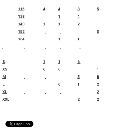
116
4
4
3
5
128
1
4
140
1
1
2
152
3
164
1
1
S
1
1
6
XS
6
6
1
M
5
8
L
6
1
2
XL
2
XXL
2
2