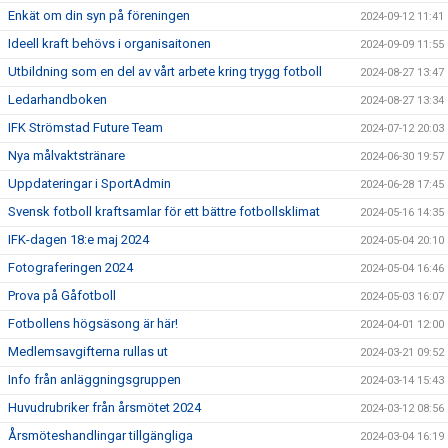
Enkät om din syn på föreningen
2024-09-12 11:41
Ideell kraft behövs i organisaitonen
2024-09-09 11:55
Utbildning som en del av vårt arbete kring trygg fotboll
2024-08-27 13:47
Ledarhandboken
2024-08-27 13:34
IFK Strömstad Future Team
2024-07-12 20:03
Nya målvaktstränare
2024-06-30 19:57
Uppdateringar i SportAdmin
2024-06-28 17:45
Svensk fotboll kraftsamlar för ett bättre fotbollsklimat
2024-05-16 14:35
IFK-dagen 18:e maj 2024
2024-05-04 20:10
Fotograferingen 2024
2024-05-04 16:46
Prova på Gåfotboll
2024-05-03 16:07
Fotbollens högsäsong är här!
2024-04-01 12:00
Medlemsavgifterna rullas ut
2024-03-21 09:52
Info från anläggningsgruppen
2024-03-14 15:43
Huvudrubriker från årsmötet 2024
2024-03-12 08:56
Årsmöteshandlingar tillgängliga
2024-03-04 16:19