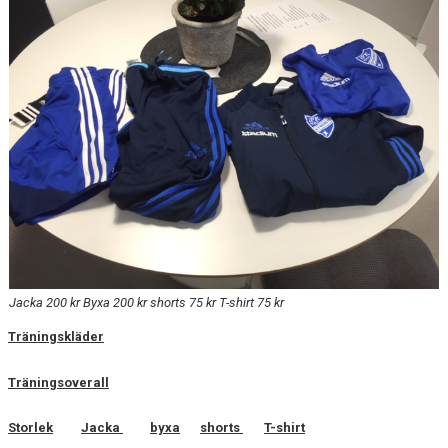
MEDLEMSKAP
FÖRÄLDRAINFORMATION
SPONSORER & PARTNERS
VÅRA STUGOR OCH TRÄNINGSLÄGER
Jacka 200 kr Byxa 200 kr shorts 75 kr T-shirt 75 kr
Träningskläder
Träningsoverall
Storlek
Jacka
byxa
shorts
T-shirt