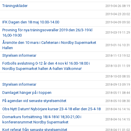
Träningskläder
2019-04-26 08:19
2019-04-23 20:02
IFK Dagen den 18 maj 10.00-14.00
2019-04-09 09:50
Provning för nya träningsoveraller 2019 den 26/3-19 kl
2019-03-19 11:29
16,00-19.00
Årsmöte den 10 mars i Cafeterian i Nordby Supermarket
2019-01-16 10:31
Hallen
Styrelsen informerar
2018-11-13 19:52
Fotbolls avslutning 0-12 år den 4 nov kl 16.00-18.00 i
2018-10-31 11:59
Nordby Supermarket hallen A-hallen Välkomna!
2018-10-03 08:55
Styrelsen informerar
2018-09-13 09:19
Damlaget hänger på i toppen
2018-05-11 08:44
På agendan vid senaste styrelsemötet
2018-05-10 08:30
Obs Nytt Datum! Nybörjare kurser 23-4-18 eller den 25-4-18
2018-04-16 14:16
Domarkurs fortsättning 18/4-18 kl 18,30-21,00 i
2018-04-16 14:15
konferensrummet Nordby Supermarket
Kort referat från senaste styrelsemötet
2018-04-11 01:02