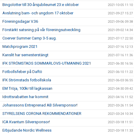
Bingolotter till 30-årsjubileumet 23:e oktober
2021-10-05 11:10
Avslutning barn- och ungdom 17 oktober
2021-09-27 15:27
Föreningsdagar V.36
2021-09-06 09:38
Förstärkt satsning på vår föreningsutveckling
2021-09-02 14:34
Coerver Summer Camp 3-5 aug.
2021-07-17 22:50
Matchprogram 2021
2021-07-16 12:13
Kanslit har semesterstängt
2021-07-16 11:36
IFK STRÖMSTADS SOMMARLOVS-UTMANING 2021
2021-06-30 16:56
Fotbollsfeber på Daftö
2021-06-10 11:22
IFK Strömstads fotbollskola
2021-06-03 06:55
EM Tröja, 100kr till lagkassan
2021-04-30 09:42
Idrottsrabatten har kommit
2021-04-16 11:52
Johanssons Entreprenad AB Silversponsor!
2021-03-26 11:54
STYRELSENS CORONA REKOMMENDATIONER
2021-03-24 10:34
ICA Kvantum Silversponsor!
2021-03-18 11:51
Erbjudande Nordic Wellness
2021-03-18 11:33