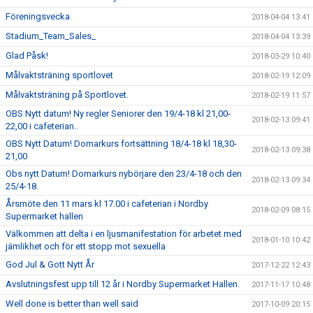
Föreningsvecka
2018-04-04 13:41
Stadium_Team_Sales_
2018-04-04 13:39
Glad Påsk!
2018-03-29 10:40
Målvaktsträning sportlovet
2018-02-19 12:09
Målvaktsträning på Sportlovet.
2018-02-19 11:57
OBS Nytt datum! Ny regler Seniorer den 19/4-18 kl 21,00-
2018-02-13 09:41
22,00 i cafeterian..
OBS Nytt Datum! Domarkurs fortsättning 18/4-18 kl 18,30-
2018-02-13 09:38
21,00
Obs nytt Datum! Domarkurs nybörjare den 23/4-18 och den
2018-02-13 09:34
25/4-18.
Årsmöte den 11 mars kl 17.00 i cafeterian i Nordby
2018-02-09 08:15
Supermarket hallen
Välkommen att delta i en ljusmanifestation för arbetet med
2018-01-10 10:42
jämlikhet och för ett stopp mot sexuella
God Jul & Gott Nytt År
2017-12-22 12:43
Avslutningsfest upp till 12 år i Nordby Supermarket Hallen.
2017-11-17 10:48
Well done is better than well said
2017-10-09 20:15