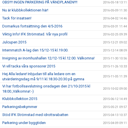
OBS!!!! INGEN PARKERING PÅ VÄNDPLANEN!!!!
2016-05-18 13:11
Nu är klubbkollektionen här!
2016-05-09 11:30
Tack för insatsen!
2016-04-02 14:46
Domarkus fortsättning den 4/5-2016
2016-03-31 11:44
Viktig Info! IFK Strömstad. Vår nya profil
2016-02-25 09:39
Julcupen 2015
2015-12-21 09:02
Internmatch A-lag den 15/12-15 kl.19.00.
2015-12-14 08:09
Invigning av inomhushallen 12/12-15 kl.12.00. Välkomna!
2015-11-30 10:56
Vi vill tacka våra sponsorer 2015
2015-11-26 10:33
Hej Alla ledare! Inbjudan till alla ledare om en
2015-11-05 11:39
utvärderingsdag må 9/11 kl.18.30-20.30 på gymna
Vi har fotbollsavslutning onsdagen den 21/10-2015 kl
2015-10-02 09:00
18.00.,Välkomna!:-)
Klubbkollektion 2015
2015-06-12 14:49
Parkeringsbekymmer
2015-05-21 09:57
Stöd IFK Strömstad med idrottsrabatten
2015-04-13 10:37
Parkering under byggtiden
2015-04-09 09:11