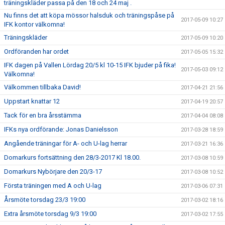
träningskläder passa på den 18 och 24 maj .
Nu finns det att köpa mössor halsduk och träningspåse på
2017-05-09 10:27
IFK kontor välkomna!
Träningskläder
2017-05-09 10:20
Ordföranden har ordet
2017-05-05 15:32
IFK dagen på Vallen Lördag 20/5 kl 10-15 IFK bjuder på fika!
2017-05-03 09:12
Välkomna!
Välkommen tillbaka David!
2017-04-21 21:56
Uppstart knattar 12
2017-04-19 20:57
Tack för en bra årsstämma
2017-04-04 08:08
IFKs nya ordförande: Jonas Danielsson
2017-03-28 18:59
Angående träningar för A- och U-lag herrar
2017-03-21 16:36
Domarkurs fortsättning den 28/3-2017 Kl 18.00.
2017-03-08 10:59
Domarkurs Nybörjare den 20/3-17
2017-03-08 10:52
Första träningen med A och U-lag
2017-03-06 07:31
Årsmöte torsdag 23/3 19:00
2017-03-02 18:16
Extra årsmöte torsdag 9/3 19:00
2017-03-02 17:55