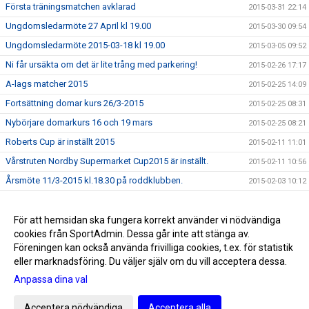
Första träningsmatchen avklarad
2015-03-31 22:14
Ungdomsledarmöte 27 April kl 19.00
2015-03-30 09:54
Ungdomsledarmöte 2015-03-18 kl 19.00
2015-03-05 09:52
Ni får ursäkta om det är lite trång med parkering!
2015-02-26 17:17
A-lags matcher 2015
2015-02-25 14:09
Fortsättning domar kurs 26/3-2015
2015-02-25 08:31
Nybörjare domarkurs 16 och 19 mars
2015-02-25 08:21
Roberts Cup är inställt 2015
2015-02-11 11:01
Vårstruten Nordby Supermarket Cup2015 är inställt.
2015-02-11 10:56
Årsmöte 11/3-2015 kl.18.30 på roddklubben.
2015-02-03 10:12
Föräldramöte F-02 22/1-2015 kl 18.30 Kansliet
2015-01-19 09:34
Upptaktsmöte för TIFs målvaktsskola 2015.
För att hemsidan ska fungera korrekt använder vi nödvändiga
2015-01-19 09:33
cookies från SportAdmin. Dessa går inte att stänga av.
GOD JUL OCH GOTT NYTT ÅR
2014-12-19 14:11
Föreningen kan också använda frivilliga cookies, t.ex. för statistik
eller marknadsföring. Du väljer själv om du vill acceptera dessa.
Anpassa dina val
Cookie-inställningar
Gå till Webbversion
Acceptera nödvändiga
Acceptera alla