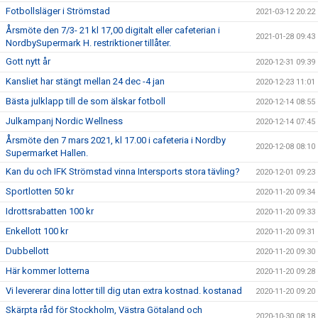
Fotbollsläger i Strömstad
2021-03-12 20:22
Årsmöte den 7/3- 21 kl 17,00 digitalt eller cafeterian i
2021-01-28 09:43
NordbySupermark H. restriktioner tillåter.
Gott nytt år
2020-12-31 09:39
Kansliet har stängt mellan 24 dec -4 jan
2020-12-23 11:01
Bästa julklapp till de som älskar fotboll
2020-12-14 08:55
Julkampanj Nordic Wellness
2020-12-14 07:45
Årsmöte den 7 mars 2021, kl 17.00 i cafeteria i Nordby
2020-12-08 08:10
Supermarket Hallen.
Kan du och IFK Strömstad vinna Intersports stora tävling?
2020-12-01 09:23
Sportlotten 50 kr
2020-11-20 09:34
Idrottsrabatten 100 kr
2020-11-20 09:33
Enkellott 100 kr
2020-11-20 09:31
Dubbellott
2020-11-20 09:30
Här kommer lotterna
2020-11-20 09:28
Vi levererar dina lotter till dig utan extra kostnad. kostanad
2020-11-20 09:20
Skärpta råd för Stockholm, Västra Götaland och
2020-10-30 08:18