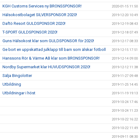
KGH Customs Services ny BRONSSPONSOR!
2020-01-15 11:50
Hälsokostbolaget SILVERSPONSOR 2020!
2019-12-20 10:49
Daftö Resort GULDSPONSOR 2020!
2019-12-19 08:43
T-SPORT GULDSPONSOR 2020!
2019-12-18 07:49
Guns Hälsokost klar som GULDSPONSOR för 2020!
2019-12-17 08:33
Ge bort en uppskattad julklapp till barn som älskar fotboll
2019-12-15 17:51
Hanssons Rör & Värme AB klar som BRONSSPONSOR!
2019-12-14 09:00
Nordby Supermarket klar HUVUDSPONSOR 2020!
2019-12-12 11:38
Sälja Bingolotter
2019-11-27 09:48
Utbildning
2019-11-25 14:45
Utbildningar i höst
2019-11-19 19:13
2019-10-24 17:46
2019-10-24 11:23
2019-10-22 16:22
2019-10-22 11:49
2019-09-11 08:30