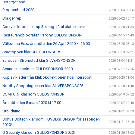
Östergötland
Programblad 2020
2020-09-04 09:56
Bra genrep
2020-08-02 10:17
Coerver fotbollscamp 3-4 aug. fåtal platser kvar
2020-07-28 21:34
Restaurangbiografen Park ny GULDSPONSOR!
2020-04-15 14:49
Välkomna Extra årsmöte den 26 April 2020 kl 16.00
2020-03-25 08:13
Städtoppen klar GULDSPONSOR!
2020-03-13 07:21
Eurocash Strömstad klar SILVERSPONSOR!
2020-03-04 11:51
Scandic Laholmen GULDSPONSOR 2020!
2020-02-27 12:36
Köp av kläder från klubbkollektionen hos Intersport
2020-02-25 11:04
Nordby Shoppingcenter klar SILVERSPONSOR!
2020-02-20 11:48
COMFORT klar som GULDSPONSOR!
2020-02-19 07:52
Årsmöte den 8 mars 2020 kl 17.00
2020-02-07 12:48
Utbildning
2020-01-31 09:13
Bohus Biotech klar som HUVUDSPONSOR för säsongen
2020-01-21 18:10
2020!
Q Security klar som GULDSPONSOR 2020!
2020-01-20 13:02