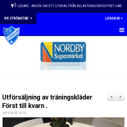
LEDARE - ANSÖK OM ETT UTDRAG FRÅN BELASTNINGSREGISTRET HÄR
IFK STRÖMSTAD
LOGGA IN
HEM
VÅRA LAG
NYHETER
KALENDER
MATCHER
Utförsäljning av träningskläder
<
>
EVENEMANG & ÅRSHJUL
Först till kvarn .
2019-05-20 10:22
OM FÖRENINGEN