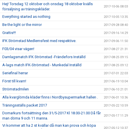
Hej! Torsdag 12 oktober och onsdag 18 oktober kvälls
2017-10-06 08:03
försäljning av träningskläder.
Everything started as nothing
2017-10-05 13:35
Be the light or the mirror
2017-09-28 08:40
Grattis!!!
2017-09-16 14:29
IFK Strömstad Medlemsfest med respektive.
2017-09-06 11:50
F03/04 visar vägen!
2017-08-27 21:31
Damlagsmatch IFK Strömstad -Frändefors Inställd
2017-08-25 09:15
A-lags match IFK-Strömstad - Munkedal Inställd
2017-08-25 09:12
Seriefinal herrar
2017-07-01 22:03
Först till kvarn!
2017-06-19 10:04
Strömstadmilen
2017-06-10 21:01
Alla kvarglömda kläder finns i Nordbysupermarket hallen .
2017-06-01 10:36
Träningsställs packet 2017
2017-05-22 10:59
Domarkurs fortsättning den 31/5-2017 Kl 18.00-21.00 Då får
2017-05-17 11:29
man döma 9 och 11 manna.
Vi kommer att ha 2 st kvällar då man kan prova och köpa
2017-05-12 10:37