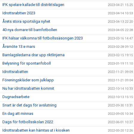
IFK spelare kallade till distriktslagen
2023-04-21 15:25
Idrottsrabtten 2023
2023-04-14 10:53
Årets stora sportsliga nyhet
2023-04-13 22:20
40 nya domare till barnfotbollen
2023-04-05 22:28
IFK hälsar välkomna till fotbollssäsongen 2023
2023-03-16 14:47
Årsmöte 13:e mars
2023-02-28 09:12
Barnlagsledarna drar upp riktlinjerna
2023-02-15 19:15
Belysning för spontanfoboll
2023-01-19 11:10
Idrottsrabatten
2022-11-21 09:09
Föreningskläder som julklapp
2022-11-21 09:04
Nu har idrottsrabatten kommit
2022-10-14 10:33
Dugnadsarbete
2022-10-13 15:15
Snart är det dags för avslutning
2022-09-30 13:31
En dag att minnas
2022-09-05 10:34
Dags för fotbollsskolan 2022
2022-06-01 10:27
Idrottsrabatten kan hämtas ut i kiosken
2022-05-20 12:26