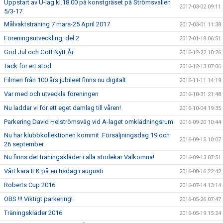
Uppstart av U-lag kl.18.00 på konstgräset på Strömsvallen
2017-03-02 09:11
5/3-17.
Målvaktsträning 7 mars-25 April 2017
2017-03-01 11:38
Föreningsutveckling, del 2
2017-01-18 06:51
God Jul och Gott Nytt År
2016-12-22 10:26
Tack för ert stöd
2016-12-13 07:06
Filmen från 100 års jubileet finns nu digitalt
2016-11-11 14:19
Var med och utveckla föreningen
2016-10-31 21:48
Nu laddar vi för ett eget damlag till våren!
2016-10-04 19:35
Parkering David Helströmsväg vid A-laget omklädningsrum.
2016-09-20 10:44
Nu har klubbkollektionen kommit .Försäljningsdag 19 och
2016-09-15 10:07
26 september.
Nu finns det träningskläder i alla storlekar Välkomna!
2016-09-13 07:51
Vårt kära IFK på en tisdag i augusti
2016-08-16 22:42
Roberts Cup 2016
2016-07-14 13:14
OBS !!! Viktigt parkering!
2016-05-26 07:47
Träningskläder 2016
2016-05-19 15:24