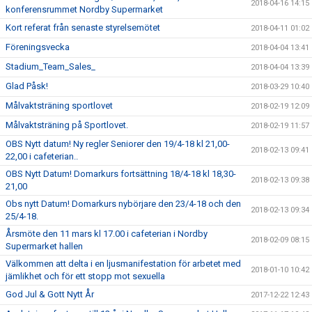
2018-04-16 14:15
konferensrummet Nordby Supermarket
Kort referat från senaste styrelsemötet
2018-04-11 01:02
Föreningsvecka
2018-04-04 13:41
Stadium_Team_Sales_
2018-04-04 13:39
Glad Påsk!
2018-03-29 10:40
Målvaktsträning sportlovet
2018-02-19 12:09
Målvaktsträning på Sportlovet.
2018-02-19 11:57
OBS Nytt datum! Ny regler Seniorer den 19/4-18 kl 21,00-
2018-02-13 09:41
22,00 i cafeterian..
OBS Nytt Datum! Domarkurs fortsättning 18/4-18 kl 18,30-
2018-02-13 09:38
21,00
Obs nytt Datum! Domarkurs nybörjare den 23/4-18 och den
2018-02-13 09:34
25/4-18.
Årsmöte den 11 mars kl 17.00 i cafeterian i Nordby
2018-02-09 08:15
Supermarket hallen
Välkommen att delta i en ljusmanifestation för arbetet med
2018-01-10 10:42
jämlikhet och för ett stopp mot sexuella
God Jul & Gott Nytt År
2017-12-22 12:43