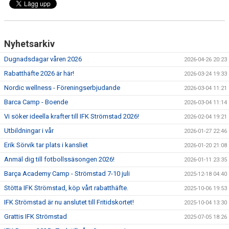
MEDLEMSKAP
FÖRÄLDRAINFORMATION
Nyhetsarkiv
SPONSORER & PARTNERS
Dugnadsdagar våren 2026
2026-04-26 20:23
VÅRA STUGOR OCH TRÄNINGSLÄGER
Rabatthäfte 2026 är här!
2026-03-24 19:33
Nordic wellness - Föreningserbjudande
2026-03-04 11:21
Barca Camp - Boende
2026-03-04 11:14
Vi söker ideella krafter till IFK Strömstad 2026!
2026-02-04 19:21
Utbildningar i vår
2026-01-27 22:46
Erik Sörvik tar plats i kansliet
2026-01-20 21:08
Anmäl dig till fotbollssäsongen 2026!
2026-01-11 23:35
Barça Academy Camp - Strömstad 7-10 juli
2025-12-18 04:40
Stötta IFK Strömstad, köp vårt rabatthäfte.
2025-10-06 19:53
IFK Strömstad är nu anslutet till Fritidskortet!
2025-10-04 13:30
Grattis IFK Strömstad
2025-07-05 18:26