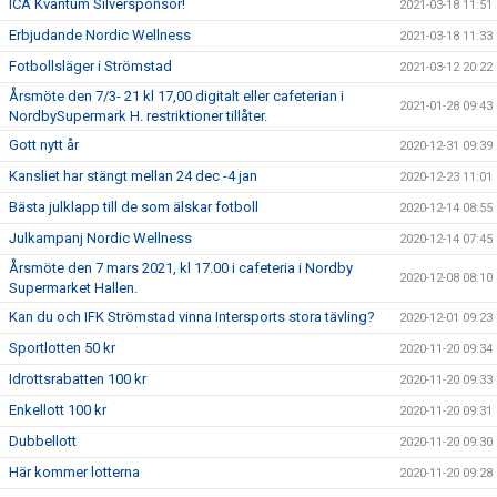
ICA Kvantum Silversponsor!
2021-03-18 11:51
Erbjudande Nordic Wellness
2021-03-18 11:33
Fotbollsläger i Strömstad
2021-03-12 20:22
Årsmöte den 7/3- 21 kl 17,00 digitalt eller cafeterian i
2021-01-28 09:43
NordbySupermark H. restriktioner tillåter.
Gott nytt år
2020-12-31 09:39
Kansliet har stängt mellan 24 dec -4 jan
2020-12-23 11:01
Bästa julklapp till de som älskar fotboll
2020-12-14 08:55
Julkampanj Nordic Wellness
2020-12-14 07:45
Årsmöte den 7 mars 2021, kl 17.00 i cafeteria i Nordby
2020-12-08 08:10
Supermarket Hallen.
Kan du och IFK Strömstad vinna Intersports stora tävling?
2020-12-01 09:23
Sportlotten 50 kr
2020-11-20 09:34
Idrottsrabatten 100 kr
2020-11-20 09:33
Enkellott 100 kr
2020-11-20 09:31
Dubbellott
2020-11-20 09:30
Här kommer lotterna
2020-11-20 09:28