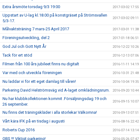
Extra årsmöte torsdag 9/3 19:00
2017-03-02 17:55
Uppstart av U-lag kl.18.00 på konstgräset på Strömsvallen
2017-03-02 09:11
5/3-17.
Målvaktsträning 7 mars-25 April 2017
2017-03-01 11:38
Föreningsutveckling, del 2
2017-01-18 06:51
God Jul och Gott Nytt År
2016-12-22 10:26
Tack för ert stöd
2016-12-13 07:06
Filmen från 100 års jubileet finns nu digitalt
2016-11-11 14:19
Var med och utveckla föreningen
2016-10-31 21:48
Nu laddar vi för ett eget damlag till våren!
2016-10-04 19:35
Parkering David Helströmsväg vid A-laget omklädningsrum.
2016-09-20 10:44
Nu har klubbkollektionen kommit .Försäljningsdag 19 och
2016-09-15 10:07
26 september.
Nu finns det träningskläder i alla storlekar Välkomna!
2016-09-13 07:51
Vårt kära IFK på en tisdag i augusti
2016-08-16 22:42
Roberts Cup 2016
2016-07-14 13:14
OBS !!! Viktigt parkering!
2016-05-26 07:47