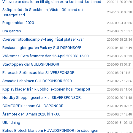
Vi levererar dina lotter till dig utan extra kostnad. kostanad
2020-11-20 09:20
Skärpta råd för Stockholm, Västra Götaland och
2020-10-30 08:18
Östergötland
Programblad 2020
2020-09-04 09:56
Bra genrep
2020-08-02 10:17
Coerver fotbollscamp 3-4 aug. fåtal platser kvar
2020-07-28 21:34
Restaurangbiografen Park ny GULDSPONSOR!
2020-04-15 14:49
Välkomna Extra årsmöte den 26 April 2020 kl 16.00
2020-03-25 08:13
Städtoppen klar GULDSPONSOR!
2020-03-13 07:21
Eurocash Strömstad klar SILVERSPONSOR!
2020-03-04 11:51
Scandic Laholmen GULDSPONSOR 2020!
2020-02-27 12:36
Köp av kläder från klubbkollektionen hos Intersport
2020-02-25 11:04
Nordby Shoppingcenter klar SILVERSPONSOR!
2020-02-20 11:48
COMFORT klar som GULDSPONSOR!
2020-02-19 07:52
Årsmöte den 8 mars 2020 kl 17.00
2020-02-07 12:48
Utbildning
2020-01-31 09:13
Bohus Biotech klar som HUVUDSPONSOR för säsongen