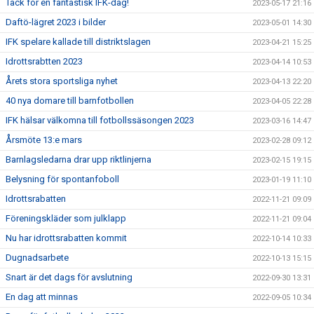
Tack för en fantastisk IFK-dag!
2023-05-17 21:16
Daftö-lägret 2023 i bilder
2023-05-01 14:30
IFK spelare kallade till distriktslagen
2023-04-21 15:25
Idrottsrabtten 2023
2023-04-14 10:53
Årets stora sportsliga nyhet
2023-04-13 22:20
40 nya domare till barnfotbollen
2023-04-05 22:28
IFK hälsar välkomna till fotbollssäsongen 2023
2023-03-16 14:47
Årsmöte 13:e mars
2023-02-28 09:12
Barnlagsledarna drar upp riktlinjerna
2023-02-15 19:15
Belysning för spontanfoboll
2023-01-19 11:10
Idrottsrabatten
2022-11-21 09:09
Föreningskläder som julklapp
2022-11-21 09:04
Nu har idrottsrabatten kommit
2022-10-14 10:33
Dugnadsarbete
2022-10-13 15:15
Snart är det dags för avslutning
2022-09-30 13:31
En dag att minnas
2022-09-05 10:34