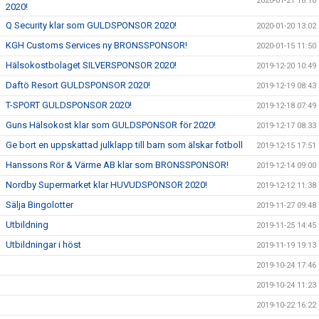
2020-01-21 18:10
2020!
Q Security klar som GULDSPONSOR 2020!
2020-01-20 13:02
KGH Customs Services ny BRONSSPONSOR!
2020-01-15 11:50
Hälsokostbolaget SILVERSPONSOR 2020!
2019-12-20 10:49
Daftö Resort GULDSPONSOR 2020!
2019-12-19 08:43
T-SPORT GULDSPONSOR 2020!
2019-12-18 07:49
Guns Hälsokost klar som GULDSPONSOR för 2020!
2019-12-17 08:33
Ge bort en uppskattad julklapp till barn som älskar fotboll
2019-12-15 17:51
Hanssons Rör & Värme AB klar som BRONSSPONSOR!
2019-12-14 09:00
Nordby Supermarket klar HUVUDSPONSOR 2020!
2019-12-12 11:38
Sälja Bingolotter
2019-11-27 09:48
Utbildning
2019-11-25 14:45
Utbildningar i höst
2019-11-19 19:13
2019-10-24 17:46
2019-10-24 11:23
2019-10-22 16:22