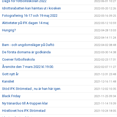
Dags för fotbollsskolan 2022
2022-06-01 10:27
Idrottsrabatten kan hämtas ut i kiosken
2022-05-20 12:26
Fotografering 16-17 och 19 maj 2022
2022-05-16 09:25
Aktiviteter på IFK dagen 14 maj
2022-05-12 10:59
Hungrig?
2022-04-28 13:03
2022-04-14 11:24
Barn - och ungdomsläger på Daftö
2022-04-02 08:48
De första domarna är godkända
2022-03-30 14:38
Coerver fotbollsskola
2022-02-23 17:31
Årsmöte den 7 mars 2022 kl.19.00.
2022-02-07 11:27
Gott nytt år
2021-12-31 23:48
Kansliet
2021-12-16 11:48
Stöd IFK Strömstad , nu är han här igen.
2021-12-02 10:35
Black Friday
2021-11-25 09:34
Ny tränarduo till A-truppen klar
2021-11-14 19:39
Höstlovet hos IFK Strömstad
2021-10-24 18:05