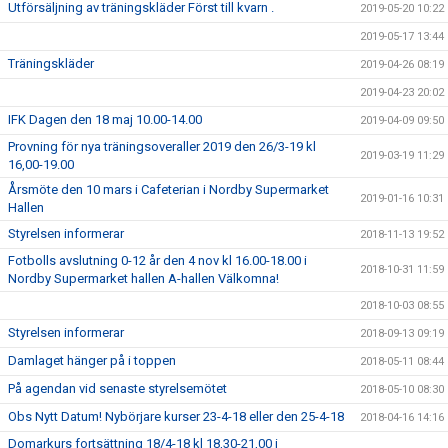
Utförsäljning av träningskläder Först till kvarn .
2019-05-20 10:22
2019-05-17 13:44
Träningskläder
2019-04-26 08:19
2019-04-23 20:02
IFK Dagen den 18 maj 10.00-14.00
2019-04-09 09:50
Provning för nya träningsoveraller 2019 den 26/3-19 kl
2019-03-19 11:29
16,00-19.00
Årsmöte den 10 mars i Cafeterian i Nordby Supermarket
2019-01-16 10:31
Hallen
Styrelsen informerar
2018-11-13 19:52
Fotbolls avslutning 0-12 år den 4 nov kl 16.00-18.00 i
2018-10-31 11:59
Nordby Supermarket hallen A-hallen Välkomna!
2018-10-03 08:55
Styrelsen informerar
2018-09-13 09:19
Damlaget hänger på i toppen
2018-05-11 08:44
På agendan vid senaste styrelsemötet
2018-05-10 08:30
Obs Nytt Datum! Nybörjare kurser 23-4-18 eller den 25-4-18
2018-04-16 14:16
Domarkurs fortsättning 18/4-18 kl 18,30-21,00 i