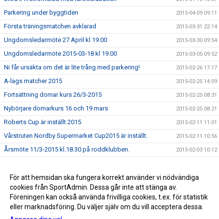
Parkering under byggtiden
2015-04-09 09:11
Första träningsmatchen avklarad
2015-03-31 22:14
Ungdomsledarmöte 27 April kl 19.00
2015-03-30 09:54
Ungdomsledarmöte 2015-03-18 kl 19.00
2015-03-05 09:52
Ni får ursäkta om det är lite trång med parkering!
2015-02-26 17:17
A-lags matcher 2015
2015-02-25 14:09
Fortsättning domar kurs 26/3-2015
2015-02-25 08:31
Nybörjare domarkurs 16 och 19 mars
2015-02-25 08:21
Roberts Cup är inställt 2015
2015-02-11 11:01
Vårstruten Nordby Supermarket Cup2015 är inställt.
2015-02-11 10:56
Årsmöte 11/3-2015 kl.18.30 på roddklubben.
2015-02-03 10:12
Föräldramöte F-02 22/1-2015 kl 18.30 Kansliet
2015-01-19 09:34
Upptaktsmöte för TIFs målvaktsskola 2015.
För att hemsidan ska fungera korrekt använder vi nödvändiga
2015-01-19 09:33
cookies från SportAdmin. Dessa går inte att stänga av.
GOD JUL OCH GOTT NYTT ÅR
2014-12-19 14:11
Föreningen kan också använda frivilliga cookies, t.ex. för statistik
eller marknadsföring. Du väljer själv om du vill acceptera dessa.