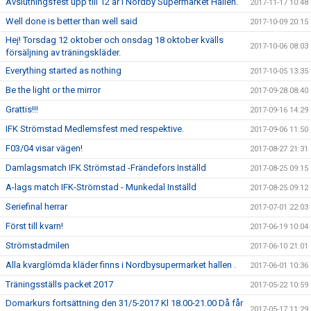
Avslutningsfest upp till 12 år i Nordby Supermarket Hallen.
2017-11-17 10:48
Well done is better than well said
2017-10-09 20:15
Hej! Torsdag 12 oktober och onsdag 18 oktober kvälls
2017-10-06 08:03
försäljning av träningskläder.
Everything started as nothing
2017-10-05 13:35
Be the light or the mirror
2017-09-28 08:40
Grattis!!!
2017-09-16 14:29
IFK Strömstad Medlemsfest med respektive.
2017-09-06 11:50
F03/04 visar vägen!
2017-08-27 21:31
Damlagsmatch IFK Strömstad -Frändefors Inställd
2017-08-25 09:15
A-lags match IFK-Strömstad - Munkedal Inställd
2017-08-25 09:12
Seriefinal herrar
2017-07-01 22:03
Först till kvarn!
2017-06-19 10:04
Strömstadmilen
2017-06-10 21:01
Alla kvarglömda kläder finns i Nordbysupermarket hallen .
2017-06-01 10:36
Träningsställs packet 2017
2017-05-22 10:59
Domarkurs fortsättning den 31/5-2017 Kl 18.00-21.00 Då får
2017-05-17 11:29