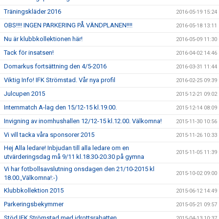
Träningskläder 2016
2016-05-19 15:24
OBS!!!! INGEN PARKERING PÅ VÄNDPLANEN!!!!
2016-05-18 13:11
Nu är klubbkollektionen här!
2016-05-09 11:30
Tack för insatsen!
2016-04-02 14:46
Domarkus fortsättning den 4/5-2016
2016-03-31 11:44
Viktig Info! IFK Strömstad. Vår nya profil
2016-02-25 09:39
Julcupen 2015
2015-12-21 09:02
Internmatch A-lag den 15/12-15 kl.19.00.
2015-12-14 08:09
Invigning av inomhushallen 12/12-15 kl.12.00. Välkomna!
2015-11-30 10:56
Vi vill tacka våra sponsorer 2015
2015-11-26 10:33
Hej Alla ledare! Inbjudan till alla ledare om en
2015-11-05 11:39
utvärderingsdag må 9/11 kl.18.30-20.30 på gymna
Vi har fotbollsavslutning onsdagen den 21/10-2015 kl
2015-10-02 09:00
18.00.,Välkomna!:-)
Klubbkollektion 2015
2015-06-12 14:49
Parkeringsbekymmer
2015-05-21 09:57
Stöd IFK Strömstad med idrottsrabatten
2015-04-13 10:37