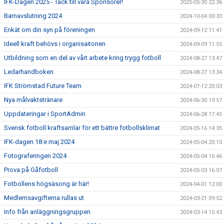
IFK-Dagen 2025 - Tack till våra Sponsorer!
2025-05-30 22:36
Barnavslutning 2024
2024-10-04 00:33
Enkät om din syn på föreningen
2024-09-12 11:41
Ideell kraft behövs i organisaitonen
2024-09-09 11:55
Utbildning som en del av vårt arbete kring trygg fotboll
2024-08-27 13:47
Ledarhandboken
2024-08-27 13:34
IFK Strömstad Future Team
2024-07-12 20:03
Nya målvaktstränare
2024-06-30 19:57
Uppdateringar i SportAdmin
2024-06-28 17:45
Svensk fotboll kraftsamlar för ett bättre fotbollsklimat
2024-05-16 14:35
IFK-dagen 18:e maj 2024
2024-05-04 20:10
Fotograferingen 2024
2024-05-04 16:46
Prova på Gåfotboll
2024-05-03 16:07
Fotbollens högsäsong är här!
2024-04-01 12:00
Medlemsavgifterna rullas ut
2024-03-21 09:52
Info från anläggningsgruppen
2024-03-14 15:43