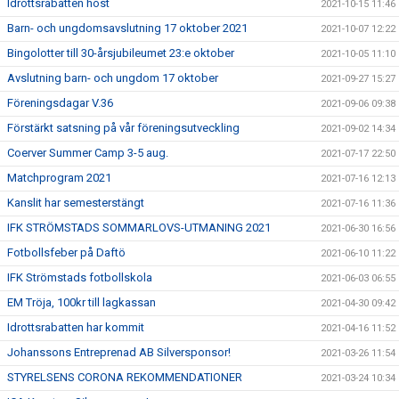
Idrottsrabatten höst
2021-10-15 11:46
Barn- och ungdomsavslutning 17 oktober 2021
2021-10-07 12:22
Bingolotter till 30-årsjubileumet 23:e oktober
2021-10-05 11:10
Avslutning barn- och ungdom 17 oktober
2021-09-27 15:27
Föreningsdagar V.36
2021-09-06 09:38
Förstärkt satsning på vår föreningsutveckling
2021-09-02 14:34
Coerver Summer Camp 3-5 aug.
2021-07-17 22:50
Matchprogram 2021
2021-07-16 12:13
Kanslit har semesterstängt
2021-07-16 11:36
IFK STRÖMSTADS SOMMARLOVS-UTMANING 2021
2021-06-30 16:56
Fotbollsfeber på Daftö
2021-06-10 11:22
IFK Strömstads fotbollskola
2021-06-03 06:55
EM Tröja, 100kr till lagkassan
2021-04-30 09:42
Idrottsrabatten har kommit
2021-04-16 11:52
Johanssons Entreprenad AB Silversponsor!
2021-03-26 11:54
STYRELSENS CORONA REKOMMENDATIONER
2021-03-24 10:34