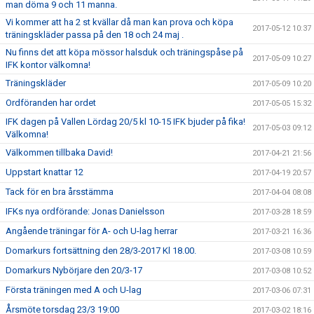
man döma 9 och 11 manna.
Vi kommer att ha 2 st kvällar då man kan prova och köpa
2017-05-12 10:37
träningskläder passa på den 18 och 24 maj .
Nu finns det att köpa mössor halsduk och träningspåse på
2017-05-09 10:27
IFK kontor välkomna!
Träningskläder
2017-05-09 10:20
Ordföranden har ordet
2017-05-05 15:32
IFK dagen på Vallen Lördag 20/5 kl 10-15 IFK bjuder på fika!
2017-05-03 09:12
Välkomna!
Välkommen tillbaka David!
2017-04-21 21:56
Uppstart knattar 12
2017-04-19 20:57
Tack för en bra årsstämma
2017-04-04 08:08
IFKs nya ordförande: Jonas Danielsson
2017-03-28 18:59
Angående träningar för A- och U-lag herrar
2017-03-21 16:36
Domarkurs fortsättning den 28/3-2017 Kl 18.00.
2017-03-08 10:59
Domarkurs Nybörjare den 20/3-17
2017-03-08 10:52
Första träningen med A och U-lag
2017-03-06 07:31
Årsmöte torsdag 23/3 19:00
2017-03-02 18:16