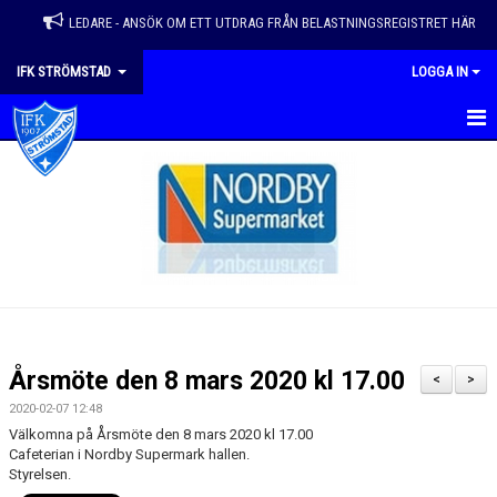
LEDARE - ANSÖK OM ETT UTDRAG FRÅN BELASTNINGSREGISTRET HÄR
IFK STRÖMSTAD
LOGGA IN
HEM
VÅRA LAG
NYHETER
KALENDER
MATCHER
Årsmöte den 8 mars 2020 kl 17.00
<
>
EVENEMANG & ÅRSHJUL
2020-02-07 12:48
Välkomna på Årsmöte den 8 mars 2020 kl 17.00
OM FÖRENINGEN
Cafeterian i Nordby Supermark hallen.
Styrelsen.