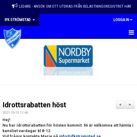
LEDARE - ANSÖK OM ETT UTDRAG FRÅN BELASTNINGSREGISTRET HÄR
IFK STRÖMSTAD
LOGGA IN
HEM
VÅRA LAG
NYHETER
KALENDER
MATCHER
Idrottsrabatten höst
<
>
EVENEMANG & ÅRSHJUL
2021-10-15 11:46
Hej!
OM FÖRENINGEN
Nu har idrottsrabatten för hösten kommit. Ni är välkomna att hämta i
kansliet vardagar kl 8-12.
Vid frågor kontakta Marie på
info@ifkstromstad.se