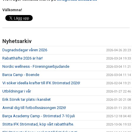
MEDLEMSKAP
Välkomna!
FÖRÄLDRAINFORMATION
SPONSORER & PARTNERS
Nyhetsarkiv
VÅRA STUGOR OCH TRÄNINGSLÄGER
Dugnadsdagar våren 2026
2026-04-26 20:23
Rabatthäfte 2026 är här!
2026-03-24 19:33
Nordic wellness - Föreningserbjudande
2026-03-04 11:21
Barca Camp - Boende
2026-03-04 11:14
Vi söker ideella krafter till IFK Strömstad 2026!
2026-02-04 19:21
Utbildningar i vår
2026-01-27 22:46
Erik Sörvik tar plats i kansliet
2026-01-20 21:08
Anmäl dig till fotbollssäsongen 2026!
2026-01-11 23:35
Barça Academy Camp - Strömstad 7-10 juli
2025-12-18 04:40
Stötta IFK Strömstad, köp vårt rabatthäfte.
2025-10-06 19:53