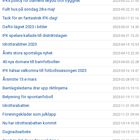
IFKs policy för barnens skydd och trygghet
2023-05-22 21:55
Fullt hus på söndag 28:e maj!
2023-05-22 21:42
Tack för en fantastisk IFK-dag!
2023-05-17 21:16
Daftö-lägret 2023 i bilder
2023-05-01 14:30
IFK spelare kallade till distriktslagen
2023-04-21 15:25
Idrottsrabtten 2023
2023-04-14 10:53
Årets stora sportsliga nyhet
2023-04-13 22:20
40 nya domare till barnfotbollen
2023-04-05 22:28
IFK hälsar välkomna till fotbollssäsongen 2023
2023-03-16 14:47
Årsmöte 13:e mars
2023-02-28 09:12
Barnlagsledarna drar upp riktlinjerna
2023-02-15 19:15
Belysning för spontanfoboll
2023-01-19 11:10
Idrottsrabatten
2022-11-21 09:09
Föreningskläder som julklapp
2022-11-21 09:04
Nu har idrottsrabatten kommit
2022-10-14 10:33
Dugnadsarbete
2022-10-13 15:15