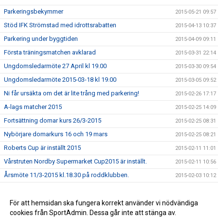
Parkeringsbekymmer
2015-05-21 09:57
Stöd IFK Strömstad med idrottsrabatten
2015-04-13 10:37
Parkering under byggtiden
2015-04-09 09:11
Första träningsmatchen avklarad
2015-03-31 22:14
Ungdomsledarmöte 27 April kl 19.00
2015-03-30 09:54
Ungdomsledarmöte 2015-03-18 kl 19.00
2015-03-05 09:52
Ni får ursäkta om det är lite trång med parkering!
2015-02-26 17:17
A-lags matcher 2015
2015-02-25 14:09
Fortsättning domar kurs 26/3-2015
2015-02-25 08:31
Nybörjare domarkurs 16 och 19 mars
2015-02-25 08:21
Roberts Cup är inställt 2015
2015-02-11 11:01
Vårstruten Nordby Supermarket Cup2015 är inställt.
2015-02-11 10:56
Årsmöte 11/3-2015 kl.18.30 på roddklubben.
2015-02-03 10:12
Föräldramöte F-02 22/1-2015 kl 18.30 Kansliet
2015-01-19 09:34
Upptaktsmöte för TIFs målvaktsskola 2015.
För att hemsidan ska fungera korrekt använder vi nödvändiga
2015-01-19 09:33
cookies från SportAdmin. Dessa går inte att stänga av.
GOD JUL OCH GOTT NYTT ÅR
2014-12-19 14:11