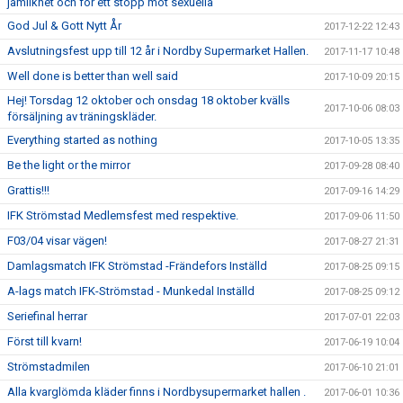
jämlikhet och för ett stopp mot sexuella
God Jul & Gott Nytt År
2017-12-22 12:43
Avslutningsfest upp till 12 år i Nordby Supermarket Hallen.
2017-11-17 10:48
Well done is better than well said
2017-10-09 20:15
Hej! Torsdag 12 oktober och onsdag 18 oktober kvälls
2017-10-06 08:03
försäljning av träningskläder.
Everything started as nothing
2017-10-05 13:35
Be the light or the mirror
2017-09-28 08:40
Grattis!!!
2017-09-16 14:29
IFK Strömstad Medlemsfest med respektive.
2017-09-06 11:50
F03/04 visar vägen!
2017-08-27 21:31
Damlagsmatch IFK Strömstad -Frändefors Inställd
2017-08-25 09:15
A-lags match IFK-Strömstad - Munkedal Inställd
2017-08-25 09:12
Seriefinal herrar
2017-07-01 22:03
Först till kvarn!
2017-06-19 10:04
Strömstadmilen
2017-06-10 21:01
Alla kvarglömda kläder finns i Nordbysupermarket hallen .
2017-06-01 10:36