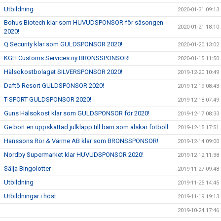
Utbildning
2020-01-31 09:13
Bohus Biotech klar som HUVUDSPONSOR för säsongen
2020-01-21 18:10
2020!
Q Security klar som GULDSPONSOR 2020!
2020-01-20 13:02
KGH Customs Services ny BRONSSPONSOR!
2020-01-15 11:50
Hälsokostbolaget SILVERSPONSOR 2020!
2019-12-20 10:49
Daftö Resort GULDSPONSOR 2020!
2019-12-19 08:43
T-SPORT GULDSPONSOR 2020!
2019-12-18 07:49
Guns Hälsokost klar som GULDSPONSOR för 2020!
2019-12-17 08:33
Ge bort en uppskattad julklapp till barn som älskar fotboll
2019-12-15 17:51
Hanssons Rör & Värme AB klar som BRONSSPONSOR!
2019-12-14 09:00
Nordby Supermarket klar HUVUDSPONSOR 2020!
2019-12-12 11:38
Sälja Bingolotter
2019-11-27 09:48
Utbildning
2019-11-25 14:45
Utbildningar i höst
2019-11-19 19:13
2019-10-24 17:46