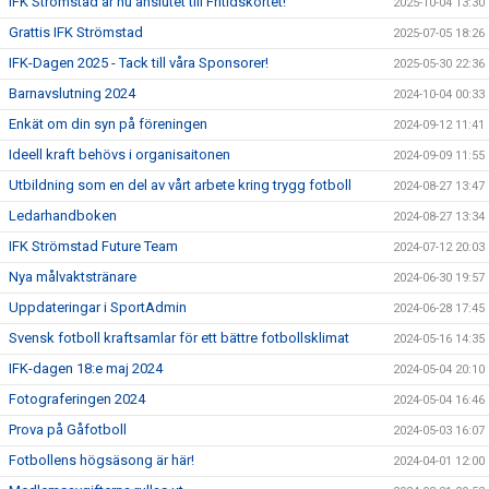
IFK Strömstad är nu anslutet till Fritidskortet!
2025-10-04 13:30
Grattis IFK Strömstad
2025-07-05 18:26
IFK-Dagen 2025 - Tack till våra Sponsorer!
2025-05-30 22:36
Barnavslutning 2024
2024-10-04 00:33
Enkät om din syn på föreningen
2024-09-12 11:41
Ideell kraft behövs i organisaitonen
2024-09-09 11:55
Utbildning som en del av vårt arbete kring trygg fotboll
2024-08-27 13:47
Ledarhandboken
2024-08-27 13:34
IFK Strömstad Future Team
2024-07-12 20:03
Nya målvaktstränare
2024-06-30 19:57
Uppdateringar i SportAdmin
2024-06-28 17:45
Svensk fotboll kraftsamlar för ett bättre fotbollsklimat
2024-05-16 14:35
IFK-dagen 18:e maj 2024
2024-05-04 20:10
Fotograferingen 2024
2024-05-04 16:46
Prova på Gåfotboll
2024-05-03 16:07
Fotbollens högsäsong är här!
2024-04-01 12:00