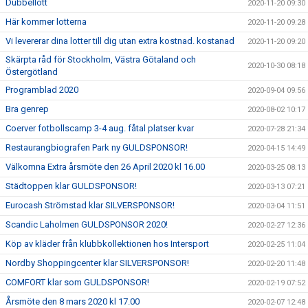
Dubbellott
2020-11-20 09:30
Här kommer lotterna
2020-11-20 09:28
Vi levererar dina lotter till dig utan extra kostnad. kostanad
2020-11-20 09:20
Skärpta råd för Stockholm, Västra Götaland och
2020-10-30 08:18
Östergötland
Programblad 2020
2020-09-04 09:56
Bra genrep
2020-08-02 10:17
Coerver fotbollscamp 3-4 aug. fåtal platser kvar
2020-07-28 21:34
Restaurangbiografen Park ny GULDSPONSOR!
2020-04-15 14:49
Välkomna Extra årsmöte den 26 April 2020 kl 16.00
2020-03-25 08:13
Städtoppen klar GULDSPONSOR!
2020-03-13 07:21
Eurocash Strömstad klar SILVERSPONSOR!
2020-03-04 11:51
Scandic Laholmen GULDSPONSOR 2020!
2020-02-27 12:36
Köp av kläder från klubbkollektionen hos Intersport
2020-02-25 11:04
Nordby Shoppingcenter klar SILVERSPONSOR!
2020-02-20 11:48
COMFORT klar som GULDSPONSOR!
2020-02-19 07:52
Årsmöte den 8 mars 2020 kl 17.00
2020-02-07 12:48