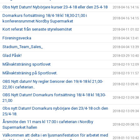
Obs Nytt Datum! Nybörjare kurser 23-4-18 eller den 25-4-18
2018-04-16 14:16
Domarkurs fortsättning 18/4-18 kl 18,30-21,00 i
2018-04-16 14:15
konferensrummet Nordby Supermarket
Kort referat från senaste styrelsemötet
2018-04-11 01:02
Föreningsvecka
2018-04-04 13:41
Stadium_Team_Sales_
2018-04-04 13:39
Glad Påsk!
2018-03-29 10:40
Målvaktsträning sportlovet
2018-02-19 12:09
Målvaktsträning på Sportlovet.
2018-02-19 11:57
OBS Nytt datum! Ny regler Seniorer den 19/4-18 kl 21,00-
2018-02-13 09:41
22,00 i cafeterian..
OBS Nytt Datum! Domarkurs fortsättning 18/4-18 kl 18,30-
2018-02-13 09:38
21,00
Obs nytt Datum! Domarkurs nybörjare den 23/4-18 och den
2018-02-13 09:34
25/4-18.
Årsmöte den 11 mars kl 17.00 i cafeterian i Nordby
2018-02-09 08:15
Supermarket hallen
Välkommen att delta i en ljusmanifestation för arbetet med
2018-01-10 10:42