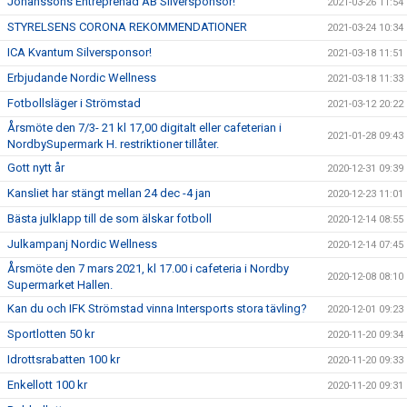
Johanssons Entreprenad AB Silversponsor!
2021-03-26 11:54
STYRELSENS CORONA REKOMMENDATIONER
2021-03-24 10:34
ICA Kvantum Silversponsor!
2021-03-18 11:51
Erbjudande Nordic Wellness
2021-03-18 11:33
Fotbollsläger i Strömstad
2021-03-12 20:22
Årsmöte den 7/3- 21 kl 17,00 digitalt eller cafeterian i
2021-01-28 09:43
NordbySupermark H. restriktioner tillåter.
Gott nytt år
2020-12-31 09:39
Kansliet har stängt mellan 24 dec -4 jan
2020-12-23 11:01
Bästa julklapp till de som älskar fotboll
2020-12-14 08:55
Julkampanj Nordic Wellness
2020-12-14 07:45
Årsmöte den 7 mars 2021, kl 17.00 i cafeteria i Nordby
2020-12-08 08:10
Supermarket Hallen.
Kan du och IFK Strömstad vinna Intersports stora tävling?
2020-12-01 09:23
Sportlotten 50 kr
2020-11-20 09:34
Idrottsrabatten 100 kr
2020-11-20 09:33
Enkellott 100 kr
2020-11-20 09:31