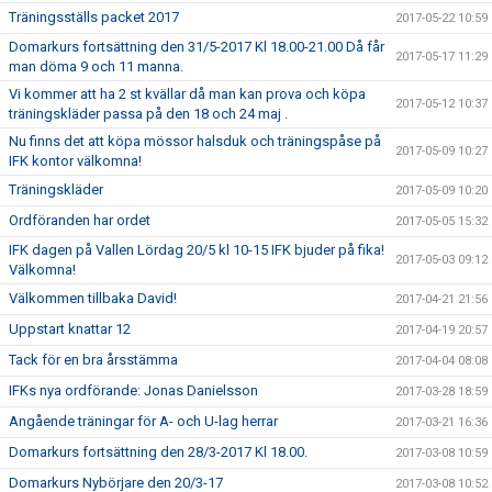
Träningsställs packet 2017
2017-05-22 10:59
Domarkurs fortsättning den 31/5-2017 Kl 18.00-21.00 Då får
2017-05-17 11:29
man döma 9 och 11 manna.
Vi kommer att ha 2 st kvällar då man kan prova och köpa
2017-05-12 10:37
träningskläder passa på den 18 och 24 maj .
Nu finns det att köpa mössor halsduk och träningspåse på
2017-05-09 10:27
IFK kontor välkomna!
Träningskläder
2017-05-09 10:20
Ordföranden har ordet
2017-05-05 15:32
IFK dagen på Vallen Lördag 20/5 kl 10-15 IFK bjuder på fika!
2017-05-03 09:12
Välkomna!
Välkommen tillbaka David!
2017-04-21 21:56
Uppstart knattar 12
2017-04-19 20:57
Tack för en bra årsstämma
2017-04-04 08:08
IFKs nya ordförande: Jonas Danielsson
2017-03-28 18:59
Angående träningar för A- och U-lag herrar
2017-03-21 16:36
Domarkurs fortsättning den 28/3-2017 Kl 18.00.
2017-03-08 10:59
Domarkurs Nybörjare den 20/3-17
2017-03-08 10:52