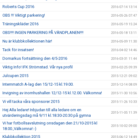
Roberts Cup 2016
2016-07-14 13:14
OBS !!! Viktigt parkering!
2016-05-26 07:47
Träningskläder 2016
2016-05-19 15:24
OBS!!!! INGEN PARKERING PÅ VÄNDPLANEN!!!!
2016-05-18 13:11
Nu är klubbkollektionen här!
2016-05-09 11:30
Tack för insatsen!
2016-04-02 14:46
Domarkus fortsättning den 4/5-2016
2016-03-31 11:44
Viktig Info! IFK Strömstad. Vår nya profil
2016-02-25 09:39
Julcupen 2015
2015-12-21 09:02
Internmatch A-lag den 15/12-15 kl.19.00.
2015-12-14 08:09
Invigning av inomhushallen 12/12-15 kl.12.00. Välkomna!
2015-11-30 10:56
Vi vill tacka våra sponsorer 2015
2015-11-26 10:33
Hej Alla ledare! Inbjudan till alla ledare om en
2015-11-05 11:39
utvärderingsdag må 9/11 kl.18.30-20.30 på gymna
Vi har fotbollsavslutning onsdagen den 21/10-2015 kl
2015-10-02 09:00
18.00.,Välkomna!:-)
Klubbkollektion 2015
2015-06-12 14:49