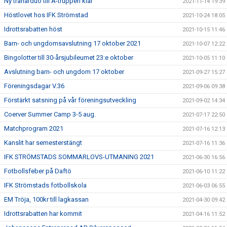
Ny tränarduo till A-truppen klar
2021-11-14 19:39
Höstlovet hos IFK Strömstad
2021-10-24 18:05
Idrottsrabatten höst
2021-10-15 11:46
Barn- och ungdomsavslutning 17 oktober 2021
2021-10-07 12:22
Bingolotter till 30-årsjubileumet 23:e oktober
2021-10-05 11:10
Avslutning barn- och ungdom 17 oktober
2021-09-27 15:27
Föreningsdagar V.36
2021-09-06 09:38
Förstärkt satsning på vår föreningsutveckling
2021-09-02 14:34
Coerver Summer Camp 3-5 aug.
2021-07-17 22:50
Matchprogram 2021
2021-07-16 12:13
Kanslit har semesterstängt
2021-07-16 11:36
IFK STRÖMSTADS SOMMARLOVS-UTMANING 2021
2021-06-30 16:56
Fotbollsfeber på Daftö
2021-06-10 11:22
IFK Strömstads fotbollskola
2021-06-03 06:55
EM Tröja, 100kr till lagkassan
2021-04-30 09:42
Idrottsrabatten har kommit
2021-04-16 11:52