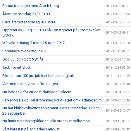
Första träningen med A och U-lag
2017-03-06 07:31
Årsmöte torsdag 23/3 19:00
2017-03-02 18:16
Extra årsmöte torsdag 9/3 19:00
2017-03-02 17:55
Uppstart av U-lag kl.18.00 på konstgräset på Strömsvallen
2017-03-02 09:11
5/3-17.
Målvaktsträning 7 mars-25 April 2017
2017-03-01 11:38
Föreningsutveckling, del 2
2017-01-18 06:51
God Jul och Gott Nytt År
2016-12-22 10:26
Tack för ert stöd
2016-12-13 07:06
Filmen från 100 års jubileet finns nu digitalt
2016-11-11 14:19
Var med och utveckla föreningen
2016-10-31 21:48
Nu laddar vi för ett eget damlag till våren!
2016-10-04 19:35
Parkering David Helströmsväg vid A-laget omklädningsrum.
2016-09-20 10:44
Nu har klubbkollektionen kommit .Försäljningsdag 19 och
2016-09-15 10:07
26 september.
Nu finns det träningskläder i alla storlekar Välkomna!
2016-09-13 07:51
Vårt kära IFK på en tisdag i augusti
2016-08-16 22:42