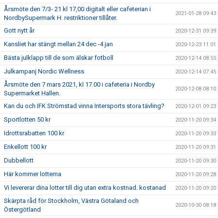
Årsmöte den 7/3- 21 kl 17,00 digitalt eller cafeterian i
2021-01-28 09:43
NordbySupermark H. restriktioner tillåter.
Gott nytt år
2020-12-31 09:39
Kansliet har stängt mellan 24 dec -4 jan
2020-12-23 11:01
Bästa julklapp till de som älskar fotboll
2020-12-14 08:55
Julkampanj Nordic Wellness
2020-12-14 07:45
Årsmöte den 7 mars 2021, kl 17.00 i cafeteria i Nordby
2020-12-08 08:10
Supermarket Hallen.
Kan du och IFK Strömstad vinna Intersports stora tävling?
2020-12-01 09:23
Sportlotten 50 kr
2020-11-20 09:34
Idrottsrabatten 100 kr
2020-11-20 09:33
Enkellott 100 kr
2020-11-20 09:31
Dubbellott
2020-11-20 09:30
Här kommer lotterna
2020-11-20 09:28
Vi levererar dina lotter till dig utan extra kostnad. kostanad
2020-11-20 09:20
Skärpta råd för Stockholm, Västra Götaland och
2020-10-30 08:18
Östergötland