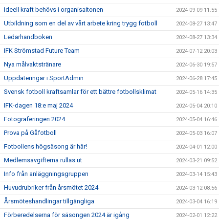
Ideell kraft behövs i organisaitonen
2024-09-09 11:55
Utbildning som en del av vårt arbete kring trygg fotboll
2024-08-27 13:47
Ledarhandboken
2024-08-27 13:34
IFK Strömstad Future Team
2024-07-12 20:03
Nya målvaktstränare
2024-06-30 19:57
Uppdateringar i SportAdmin
2024-06-28 17:45
Svensk fotboll kraftsamlar för ett bättre fotbollsklimat
2024-05-16 14:35
IFK-dagen 18:e maj 2024
2024-05-04 20:10
Fotograferingen 2024
2024-05-04 16:46
Prova på Gåfotboll
2024-05-03 16:07
Fotbollens högsäsong är här!
2024-04-01 12:00
Medlemsavgifterna rullas ut
2024-03-21 09:52
Info från anläggningsgruppen
2024-03-14 15:43
Huvudrubriker från årsmötet 2024
2024-03-12 08:56
Årsmöteshandlingar tillgängliga
2024-03-04 16:19
Förberedelserna för säsongen 2024 är igång
2024-02-01 12:22