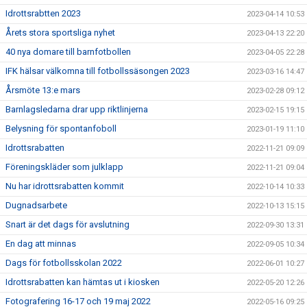
Idrottsrabtten 2023
2023-04-14 10:53
Årets stora sportsliga nyhet
2023-04-13 22:20
40 nya domare till barnfotbollen
2023-04-05 22:28
IFK hälsar välkomna till fotbollssäsongen 2023
2023-03-16 14:47
Årsmöte 13:e mars
2023-02-28 09:12
Barnlagsledarna drar upp riktlinjerna
2023-02-15 19:15
Belysning för spontanfoboll
2023-01-19 11:10
Idrottsrabatten
2022-11-21 09:09
Föreningskläder som julklapp
2022-11-21 09:04
Nu har idrottsrabatten kommit
2022-10-14 10:33
Dugnadsarbete
2022-10-13 15:15
Snart är det dags för avslutning
2022-09-30 13:31
En dag att minnas
2022-09-05 10:34
Dags för fotbollsskolan 2022
2022-06-01 10:27
Idrottsrabatten kan hämtas ut i kiosken
2022-05-20 12:26
Fotografering 16-17 och 19 maj 2022
2022-05-16 09:25