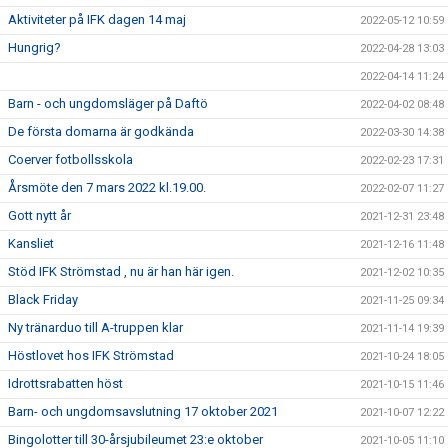
Aktiviteter på IFK dagen 14 maj
2022-05-12 10:59
Hungrig?
2022-04-28 13:03
2022-04-14 11:24
Barn - och ungdomsläger på Daftö
2022-04-02 08:48
De första domarna är godkända
2022-03-30 14:38
Coerver fotbollsskola
2022-02-23 17:31
Årsmöte den 7 mars 2022 kl.19.00.
2022-02-07 11:27
Gott nytt år
2021-12-31 23:48
Kansliet
2021-12-16 11:48
Stöd IFK Strömstad , nu är han här igen.
2021-12-02 10:35
Black Friday
2021-11-25 09:34
Ny tränarduo till A-truppen klar
2021-11-14 19:39
Höstlovet hos IFK Strömstad
2021-10-24 18:05
Idrottsrabatten höst
2021-10-15 11:46
Barn- och ungdomsavslutning 17 oktober 2021
2021-10-07 12:22
Bingolotter till 30-årsjubileumet 23:e oktober
2021-10-05 11:10