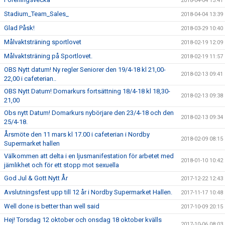
2018-04-04 13:41
Stadium_Team_Sales_
2018-04-04 13:39
Glad Påsk!
2018-03-29 10:40
Målvaktsträning sportlovet
2018-02-19 12:09
Målvaktsträning på Sportlovet.
2018-02-19 11:57
OBS Nytt datum! Ny regler Seniorer den 19/4-18 kl 21,00-
2018-02-13 09:41
22,00 i cafeterian..
OBS Nytt Datum! Domarkurs fortsättning 18/4-18 kl 18,30-
2018-02-13 09:38
21,00
Obs nytt Datum! Domarkurs nybörjare den 23/4-18 och den
2018-02-13 09:34
25/4-18.
Årsmöte den 11 mars kl 17.00 i cafeterian i Nordby
2018-02-09 08:15
Supermarket hallen
Välkommen att delta i en ljusmanifestation för arbetet med
2018-01-10 10:42
jämlikhet och för ett stopp mot sexuella
God Jul & Gott Nytt År
2017-12-22 12:43
Avslutningsfest upp till 12 år i Nordby Supermarket Hallen.
2017-11-17 10:48
Well done is better than well said
2017-10-09 20:15
Hej! Torsdag 12 oktober och onsdag 18 oktober kvälls
2017-10-06 08:03