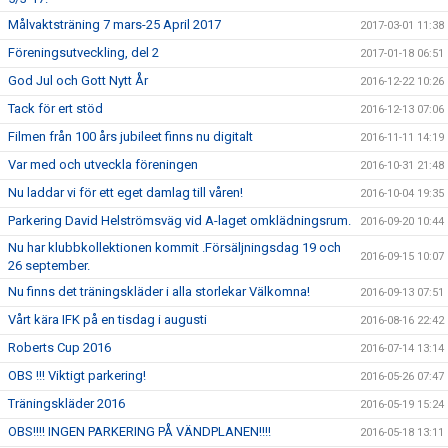
Målvaktsträning 7 mars-25 April 2017
2017-03-01 11:38
Föreningsutveckling, del 2
2017-01-18 06:51
God Jul och Gott Nytt År
2016-12-22 10:26
Tack för ert stöd
2016-12-13 07:06
Filmen från 100 års jubileet finns nu digitalt
2016-11-11 14:19
Var med och utveckla föreningen
2016-10-31 21:48
Nu laddar vi för ett eget damlag till våren!
2016-10-04 19:35
Parkering David Helströmsväg vid A-laget omklädningsrum.
2016-09-20 10:44
Nu har klubbkollektionen kommit .Försäljningsdag 19 och
2016-09-15 10:07
26 september.
Nu finns det träningskläder i alla storlekar Välkomna!
2016-09-13 07:51
Vårt kära IFK på en tisdag i augusti
2016-08-16 22:42
Roberts Cup 2016
2016-07-14 13:14
OBS !!! Viktigt parkering!
2016-05-26 07:47
Träningskläder 2016
2016-05-19 15:24
OBS!!!! INGEN PARKERING PÅ VÄNDPLANEN!!!!
2016-05-18 13:11