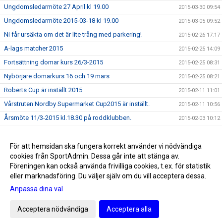
Ungdomsledarmöte 27 April kl 19.00
2015-03-30 09:54
Ungdomsledarmöte 2015-03-18 kl 19.00
2015-03-05 09:52
Ni får ursäkta om det är lite trång med parkering!
2015-02-26 17:17
A-lags matcher 2015
2015-02-25 14:09
Fortsättning domar kurs 26/3-2015
2015-02-25 08:31
Nybörjare domarkurs 16 och 19 mars
2015-02-25 08:21
Roberts Cup är inställt 2015
2015-02-11 11:01
Vårstruten Nordby Supermarket Cup2015 är inställt.
2015-02-11 10:56
Årsmöte 11/3-2015 kl.18.30 på roddklubben.
2015-02-03 10:12
Föräldramöte F-02 22/1-2015 kl 18.30 Kansliet
2015-01-19 09:34
Upptaktsmöte för TIFs målvaktsskola 2015.
För att hemsidan ska fungera korrekt använder vi nödvändiga
2015-01-19 09:33
cookies från SportAdmin. Dessa går inte att stänga av.
GOD JUL OCH GOTT NYTT ÅR
2014-12-19 14:11
Föreningen kan också använda frivilliga cookies, t.ex. för statistik
eller marknadsföring. Du väljer själv om du vill acceptera dessa.
Anpassa dina val
Cookie-inställningar
Gå till Webbversion
Acceptera nödvändiga
Acceptera alla