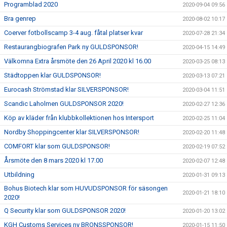
Programblad 2020
2020-09-04 09:56
Bra genrep
2020-08-02 10:17
Coerver fotbollscamp 3-4 aug. fåtal platser kvar
2020-07-28 21:34
Restaurangbiografen Park ny GULDSPONSOR!
2020-04-15 14:49
Välkomna Extra årsmöte den 26 April 2020 kl 16.00
2020-03-25 08:13
Städtoppen klar GULDSPONSOR!
2020-03-13 07:21
Eurocash Strömstad klar SILVERSPONSOR!
2020-03-04 11:51
Scandic Laholmen GULDSPONSOR 2020!
2020-02-27 12:36
Köp av kläder från klubbkollektionen hos Intersport
2020-02-25 11:04
Nordby Shoppingcenter klar SILVERSPONSOR!
2020-02-20 11:48
COMFORT klar som GULDSPONSOR!
2020-02-19 07:52
Årsmöte den 8 mars 2020 kl 17.00
2020-02-07 12:48
Utbildning
2020-01-31 09:13
Bohus Biotech klar som HUVUDSPONSOR för säsongen
2020-01-21 18:10
2020!
Q Security klar som GULDSPONSOR 2020!
2020-01-20 13:02
KGH Customs Services ny BRONSSPONSOR!
2020-01-15 11:50