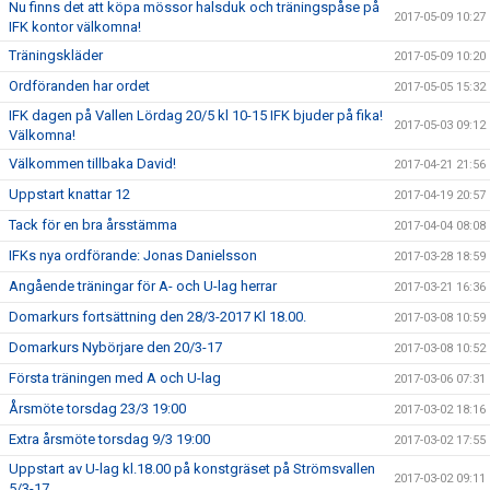
Nu finns det att köpa mössor halsduk och träningspåse på
2017-05-09 10:27
IFK kontor välkomna!
Träningskläder
2017-05-09 10:20
Ordföranden har ordet
2017-05-05 15:32
IFK dagen på Vallen Lördag 20/5 kl 10-15 IFK bjuder på fika!
2017-05-03 09:12
Välkomna!
Välkommen tillbaka David!
2017-04-21 21:56
Uppstart knattar 12
2017-04-19 20:57
Tack för en bra årsstämma
2017-04-04 08:08
IFKs nya ordförande: Jonas Danielsson
2017-03-28 18:59
Angående träningar för A- och U-lag herrar
2017-03-21 16:36
Domarkurs fortsättning den 28/3-2017 Kl 18.00.
2017-03-08 10:59
Domarkurs Nybörjare den 20/3-17
2017-03-08 10:52
Första träningen med A och U-lag
2017-03-06 07:31
Årsmöte torsdag 23/3 19:00
2017-03-02 18:16
Extra årsmöte torsdag 9/3 19:00
2017-03-02 17:55
Uppstart av U-lag kl.18.00 på konstgräset på Strömsvallen
2017-03-02 09:11
5/3-17.