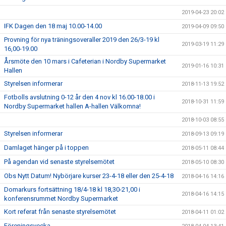
2019-04-23 20:02
IFK Dagen den 18 maj 10.00-14.00
2019-04-09 09:50
Provning för nya träningsoveraller 2019 den 26/3-19 kl
2019-03-19 11:29
16,00-19.00
Årsmöte den 10 mars i Cafeterian i Nordby Supermarket
2019-01-16 10:31
Hallen
Styrelsen informerar
2018-11-13 19:52
Fotbolls avslutning 0-12 år den 4 nov kl 16.00-18.00 i
2018-10-31 11:59
Nordby Supermarket hallen A-hallen Välkomna!
2018-10-03 08:55
Styrelsen informerar
2018-09-13 09:19
Damlaget hänger på i toppen
2018-05-11 08:44
På agendan vid senaste styrelsemötet
2018-05-10 08:30
Obs Nytt Datum! Nybörjare kurser 23-4-18 eller den 25-4-18
2018-04-16 14:16
Domarkurs fortsättning 18/4-18 kl 18,30-21,00 i
2018-04-16 14:15
konferensrummet Nordby Supermarket
Kort referat från senaste styrelsemötet
2018-04-11 01:02
Föreningsvecka