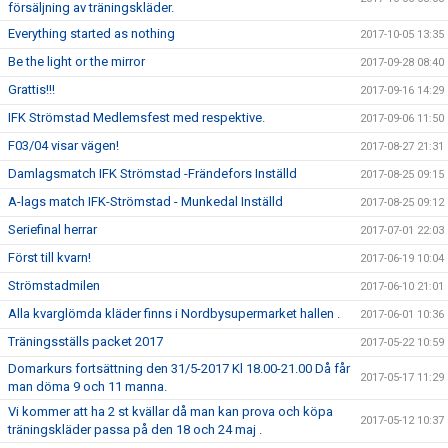
försäljning av träningskläder.
Everything started as nothing
2017-10-05 13:35
Be the light or the mirror
2017-09-28 08:40
Grattis!!!
2017-09-16 14:29
IFK Strömstad Medlemsfest med respektive.
2017-09-06 11:50
F03/04 visar vägen!
2017-08-27 21:31
Damlagsmatch IFK Strömstad -Frändefors Inställd
2017-08-25 09:15
A-lags match IFK-Strömstad - Munkedal Inställd
2017-08-25 09:12
Seriefinal herrar
2017-07-01 22:03
Först till kvarn!
2017-06-19 10:04
Strömstadmilen
2017-06-10 21:01
Alla kvarglömda kläder finns i Nordbysupermarket hallen .
2017-06-01 10:36
Träningsställs packet 2017
2017-05-22 10:59
Domarkurs fortsättning den 31/5-2017 Kl 18.00-21.00 Då får
2017-05-17 11:29
man döma 9 och 11 manna.
Vi kommer att ha 2 st kvällar då man kan prova och köpa
2017-05-12 10:37
träningskläder passa på den 18 och 24 maj .