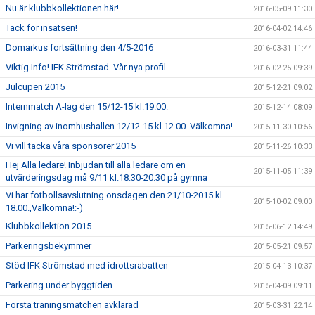
Nu är klubbkollektionen här!
2016-05-09 11:30
Tack för insatsen!
2016-04-02 14:46
Domarkus fortsättning den 4/5-2016
2016-03-31 11:44
Viktig Info! IFK Strömstad. Vår nya profil
2016-02-25 09:39
Julcupen 2015
2015-12-21 09:02
Internmatch A-lag den 15/12-15 kl.19.00.
2015-12-14 08:09
Invigning av inomhushallen 12/12-15 kl.12.00. Välkomna!
2015-11-30 10:56
Vi vill tacka våra sponsorer 2015
2015-11-26 10:33
Hej Alla ledare! Inbjudan till alla ledare om en
2015-11-05 11:39
utvärderingsdag må 9/11 kl.18.30-20.30 på gymna
Vi har fotbollsavslutning onsdagen den 21/10-2015 kl
2015-10-02 09:00
18.00.,Välkomna!:-)
Klubbkollektion 2015
2015-06-12 14:49
Parkeringsbekymmer
2015-05-21 09:57
Stöd IFK Strömstad med idrottsrabatten
2015-04-13 10:37
Parkering under byggtiden
2015-04-09 09:11
Första träningsmatchen avklarad
2015-03-31 22:14