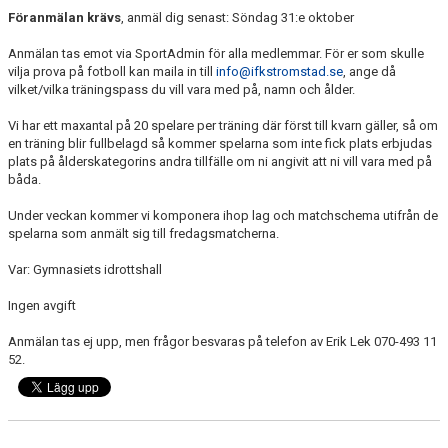
Föranmälan krävs
, anmäl dig senast: Söndag 31:e oktober
Anmälan tas emot via SportAdmin för alla medlemmar. För er som skulle
vilja prova på fotboll kan maila in till
info@ifkstromstad.se
, ange då
vilket/vilka träningspass du vill vara med på, namn och ålder.
Vi har ett maxantal på 20 spelare per träning där först till kvarn gäller, så om
en träning blir fullbelagd så kommer spelarna som inte fick plats erbjudas
plats på ålderskategorins andra tillfälle om ni angivit att ni vill vara med på
båda.
Under veckan kommer vi komponera ihop lag och matchschema utifrån de
spelarna som anmält sig till fredagsmatcherna.
Var: Gymnasiets idrottshall
Ingen avgift
Anmälan tas ej upp, men frågor besvaras på telefon av Erik Lek 070-493 11
52.