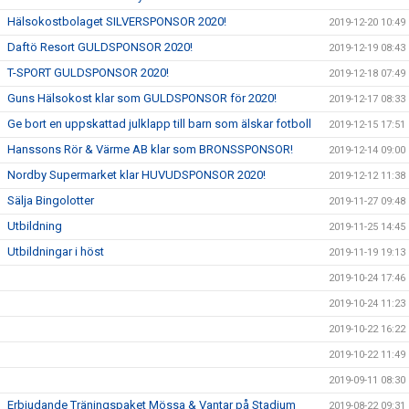
Hälsokostbolaget SILVERSPONSOR 2020!
2019-12-20 10:49
Daftö Resort GULDSPONSOR 2020!
2019-12-19 08:43
T-SPORT GULDSPONSOR 2020!
2019-12-18 07:49
Guns Hälsokost klar som GULDSPONSOR för 2020!
2019-12-17 08:33
Ge bort en uppskattad julklapp till barn som älskar fotboll
2019-12-15 17:51
Hanssons Rör & Värme AB klar som BRONSSPONSOR!
2019-12-14 09:00
Nordby Supermarket klar HUVUDSPONSOR 2020!
2019-12-12 11:38
Sälja Bingolotter
2019-11-27 09:48
Utbildning
2019-11-25 14:45
Utbildningar i höst
2019-11-19 19:13
2019-10-24 17:46
2019-10-24 11:23
2019-10-22 16:22
2019-10-22 11:49
2019-09-11 08:30
Erbjudande Träningspaket Mössa & Vantar på Stadium
2019-08-22 09:31