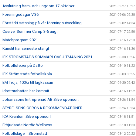
Avslutning barn- och ungdom 17 oktober
2021-09-27 15:27
Föreningsdagar V.36
2021-09-06 09:38
Förstärkt satsning på vår föreningsutveckling
2021-09-02 14:34
Coerver Summer Camp 3-5 aug.
2021-07-17 22:50
Matchprogram 2021
2021-07-16 12:13
Kanslit har semesterstängt
2021-07-16 11:36
IFK STRÖMSTADS SOMMARLOVS-UTMANING 2021
2021-06-30 16:56
Fotbollsfeber på Daftö
2021-06-10 11:22
IFK Strömstads fotbollskola
2021-06-03 06:55
EM Tröja, 100kr till lagkassan
2021-04-30 09:42
Idrottsrabatten har kommit
2021-04-16 11:52
Johanssons Entreprenad AB Silversponsor!
2021-03-26 11:54
STYRELSENS CORONA REKOMMENDATIONER
2021-03-24 10:34
ICA Kvantum Silversponsor!
2021-03-18 11:51
Erbjudande Nordic Wellness
2021-03-18 11:33
Fotbollsläger i Strömstad
2021-03-12 20:22