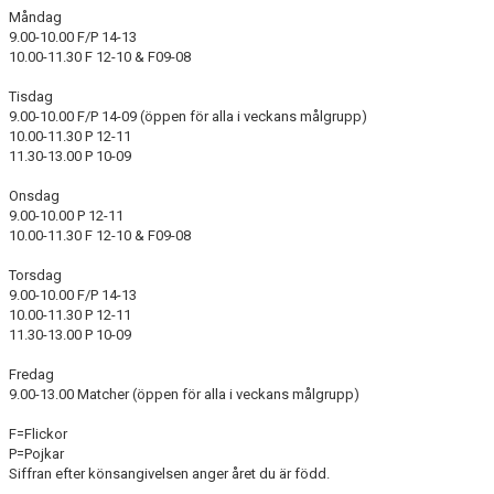
MEDLEMSKAP
Måndag
9.00-10.00 F/P 14-13
FÖRÄLDRAINFORMATION
10.00-11.30 F 12-10 & F09-08
Tisdag
SPONSORER & PARTNERS
9.00-10.00 F/P 14-09 (öppen för alla i veckans målgrupp)
10.00-11.30 P 12-11
VÅRA STUGOR OCH TRÄNINGSLÄGER
11.30-13.00 P 10-09
Onsdag
9.00-10.00 P 12-11
10.00-11.30 F 12-10 & F09-08
Torsdag
9.00-10.00 F/P 14-13
10.00-11.30 P 12-11
11.30-13.00 P 10-09
Fredag
9.00-13.00 Matcher (öppen för alla i veckans målgrupp)
F=Flickor
P=Pojkar
Siffran efter könsangivelsen anger året du är född.