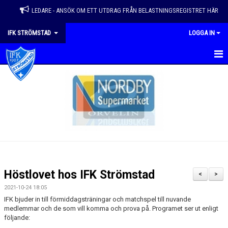
LEDARE - ANSÖK OM ETT UTDRAG FRÅN BELASTNINGSREGISTRET HÄR
IFK STRÖMSTAD
LOGGA IN
HEM
VÅRA LAG
NYHETER
KALENDER
MATCHER
Höstlovet hos IFK Strömstad
<
>
EVENEMANG & ÅRSHJUL
2021-10-24 18:05
IFK bjuder in till förmiddagsträningar och matchspel till nuvande
OM FÖRENINGEN
medlemmar och de som vill komma och prova på. Programet ser ut enligt
följande: